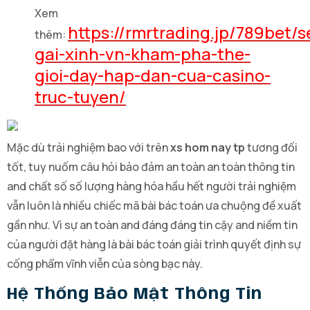
Xem
https://rmrtrading.jp/789bet/s
thêm:
gai-xinh-vn-kham-pha-the-
gioi-day-hap-dan-cua-casino-
truc-tuyen/
Mặc dù trải nghiệm bao với trên
xs hom nay tp
tương đối
tốt, tuy nuốm câu hỏi bảo đảm an toàn an toàn thông tin
and chất số số lượng hàng hóa hầu hết người trải nghiệm
vẫn luôn là nhiều chiếc mã bài bác toán ưa chuộng đề xuất
gần như. Vì sự an toàn and đáng đáng tin cậy and niềm tin
của người đặt hàng là bài bác toán giải trình quyết định sự
cống phẩm vĩnh viễn của sòng bạc này.
Hệ Thống Bảo Mật Thông Tin