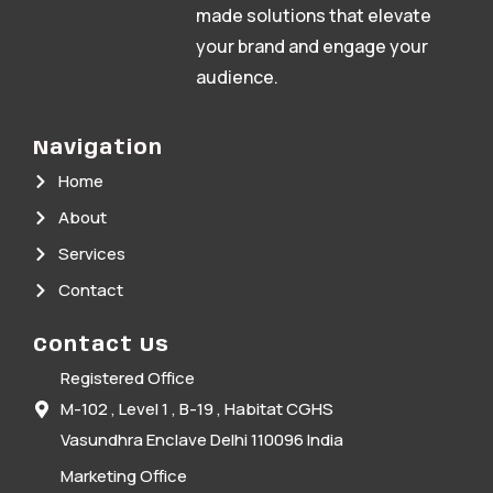
made solutions that elevate
your brand and engage your
audience.
Navigation
Home
About
Services
Contact
Contact Us
Registered Office
M-102 , Level 1 , B-19 , Habitat CGHS
Vasundhra Enclave Delhi 110096 India
Marketing Office