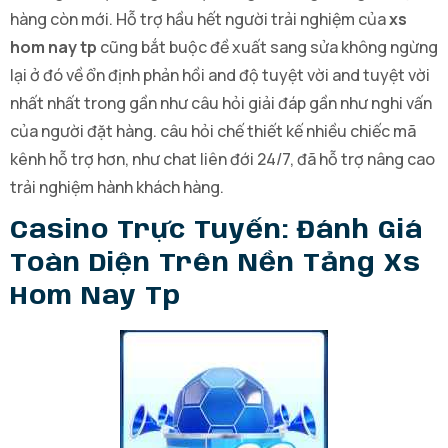
hàng còn mới. Hỗ trợ hầu hết người trải nghiệm của
xs
hom nay tp
cũng bắt buộc đề xuất sang sửa không ngừng
lại ở đó về ổn định phản hồi and độ tuyệt vời and tuyệt vời
nhất nhất trong gần như câu hỏi giải đáp gần như nghi vấn
của người đặt hàng. câu hỏi chế thiết kế nhiều chiếc mã
kênh hỗ trợ hơn, như chat liên đới 24/7, đã hỗ trợ nâng cao
trải nghiệm hành khách hàng.
Casino Trực Tuyến: Đánh Giá
Toàn Diện Trên Nền Tảng Xs
Hom Nay Tp