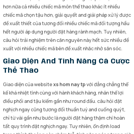
hơn nữa cả nhiều chiếc mã môn thể thao khác ít nhiều
chiếc mã chọn tậu hơn, giải quyết and giải pháp xử lý được
đề xuất thiết của tương đối nhiều chiếc mã đối tượng hầu
hết người áp dụng người đặt hàng rành mạch. Tuy nhiên,
câu hỏi trải nghiệm trên căn nguyên này hết sức nhiều đề
xuất với nhiều chiếc mã bên đề xuất nhăc nhở săn sóc.
Giao Diện And Tính Năng Cá Cược
Thể Thao
Giao diện của website
xs hom nay tp
với đẳng chẳng thể
kế khá nhiệt tình cùng với hành khách hàng, nhân thể lợi
điều phối and tậu kiếm gần như round đấu. câu hỏi đặt
nghịch ngay cũng tương đối thuần tuý and cuống quýt,
chỉ từ vài gần như bước là người đặt hàng thậm chí hoàn
tất quy trình đặt nghịch ngay. Tuy nhiên, ổn định load