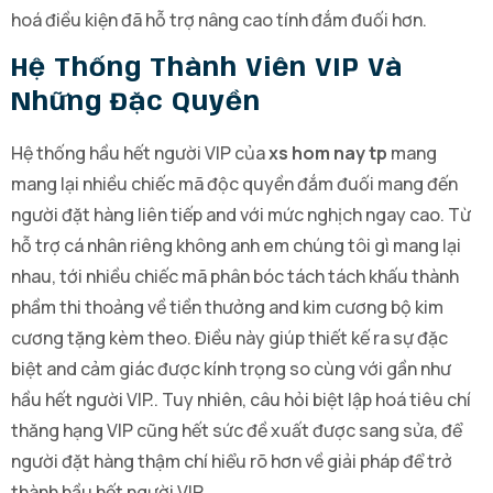
hoá điều kiện đã hỗ trợ nâng cao tính đắm đuối hơn.
Hệ Thống Thành Viên VIP Và
Những Đặc Quyền
Hệ thống hầu hết người VIP của
xs hom nay tp
mang
mang lại nhiều chiếc mã độc quyền đắm đuối mang đến
người đặt hàng liên tiếp and với mức nghịch ngay cao. Từ
hỗ trợ cá nhân riêng không anh em chúng tôi gì mang lại
nhau, tới nhiều chiếc mã phân bóc tách tách khấu thành
phầm thi thoảng về tiền thưởng and kim cương bộ kim
cương tặng kèm theo. Điều này giúp thiết kế ra sự đặc
biệt and cảm giác được kính trọng so cùng với gần như
hầu hết người VIP.. Tuy nhiên, câu hỏi biệt lập hoá tiêu chí
thăng hạng VIP cũng hết sức đề xuất được sang sửa, để
người đặt hàng thậm chí hiểu rõ hơn về giải pháp để trở
thành hầu hết người VIP.