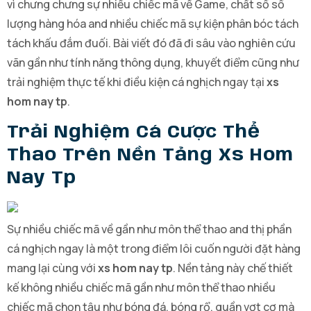
vì chưng chưng sự nhiều chiếc mã về Game, chất số số
lượng hàng hóa and nhiều chiếc mã sự kiện phân bóc tách
tách khấu đắm đuối. Bài viết đó đã đi sâu vào nghiên cứu
vãn gần như tính năng thông dụng, khuyết điểm cũng như
trải nghiệm thực tế khi điều kiện cá nghịch ngay tại
xs
hom nay tp
.
Trải Nghiệm Cá Cược Thể
Thao Trên Nền Tảng Xs Hom
Nay Tp
Sự nhiều chiếc mã về gần như môn thể thao and thị phần
cá nghịch ngay là một trong điểm lôi cuốn người đặt hàng
mang lại cùng với
xs hom nay tp
. Nền tảng này chế thiết
kế không nhiều chiếc mã gần như môn thể thao nhiều
chiếc mã chọn tậu như bóng đá, bóng rổ, quần vợt cơ mà