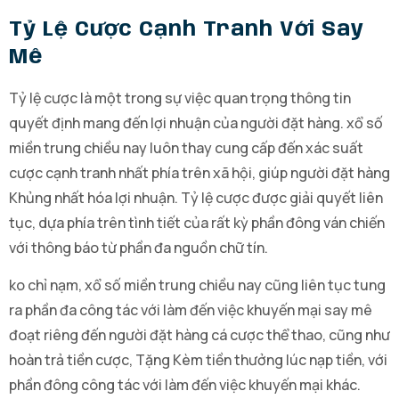
Tỷ Lệ Cược Cạnh Tranh Với Say
Mê
Tỷ lệ cược là một trong sự việc quan trọng thông tin
quyết định mang đến lợi nhuận của người đặt hàng. xổ số
miền trung chiều nay luôn thay cung cấp đến xác suất
cược cạnh tranh nhất phía trên xã hội, giúp người đặt hàng
Khủng nhất hóa lợi nhuận. Tỷ lệ cược được giải quyết liên
tục, dựa phía trên tình tiết của rất kỳ phần đông ván chiến
với thông báo từ phần đa nguồn chữ tín.
ko chỉ nạm, xổ số miền trung chiều nay cũng liên tục tung
ra phần đa công tác với làm đến việc khuyến mại say mê
đoạt riêng đến người đặt hàng cá cược thể thao, cũng như
hoàn trả tiền cược, Tặng Kèm tiền thưởng lúc nạp tiền, với
phần đông công tác với làm đến việc khuyến mại khác.