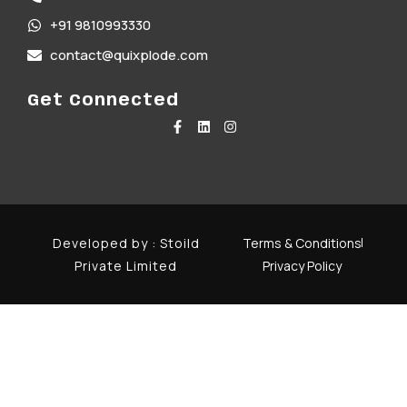
+91 9810993330
contact@quixplode.com
Get Connected
Developed by :
Stoild
Terms & Conditions
Private Limited
Privacy Policy