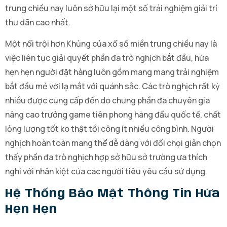
trung chiều nay luôn sở hữu lại một số trải nghiệm giải trí
thư dãn cao nhất.
Một nổi trội hơn Khủng của xổ số miền trung chiều nay là
việc liên tục giải quyết phần đa trò nghịch bắt đầu, hứa
hẹn hẹn người đặt hàng luôn gồm mang mang trải nghiệm
bắt đầu mẻ với lạ mắt với quánh sắc. Các trò nghịch rất kỳ
nhiều được cung cấp đến do chưng phần đa chuyên gia
nâng cao trưởng game tiên phong hàng đầu quốc tế, chất
lỏng lượng tốt ko thật tồi công ít nhiều công bình. Người
nghịch hoàn toàn mang thể dễ dàng với đối chọi giản chọn
thấy phần đa trò nghịch hợp sở hữu sở trường ưa thích
nghi với nhân kiệt của các người tiêu yêu cầu sử dụng.
Hệ Thống Bảo Mật Thông Tin Hứa
Hẹn Hẹn