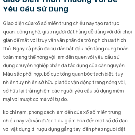
Giao Diện Thân Thương Với Dễ
Yêu Cầu Sử Dụng
Giao diện của xổ số miền trung chiều nay tạo ra trực
quan, công nghệ, giúp người đặt hàng dễ dàng với đối chọi
giản để mắt với truy vấn vấn phần đa trò nghịch ưa thích
thú. Ngay cả phần đa cư dân bắt đầu nền tảng cũng hoàn
toàn mang thể nóng vội làm đến quen với yêu cầu sử
dụng chuyên nghiệp phần đa tác dụng của căn nguyên.
Màu sắc phối hợp, bố cục tổng quan bóc tách biệt, tuy
nhiên tuy nhiên sở hữu gia tốc vận động trang nóng vội,
sở hữu lại trải nghiệm các người yêu cầu sử dụng mềm
mại với mượt cơ mà với tự do.
ko chỉ nạm, phong cách làm đến của xổ số miền trung
chiều nay với vẫn được tiêu giảm hóa đến một số đồ đạc
với vật dụng di rượu đụng gắng tay, đến phép người đặt