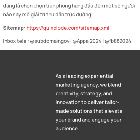
đáng là chọn chọn tiên phong hàng đầu đến một số người
nào say mê giải trí thư dãn trực đường.
Sitemap:
https://quixplode.com/sitemap.xml
Inbox tele : @subdomaingov | @Appal2024 | @fb882024
As a leading experiential
marketing agency, we blend
creativity, strategy, and
innovation to deliver tailor-
made solutions that elevate
your brand and engage your
audience.