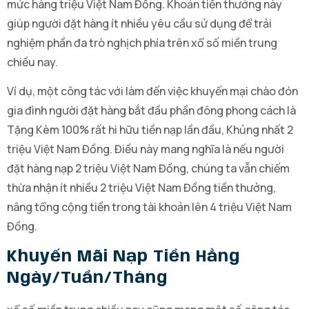
mức hàng triệu Việt Nam Đồng. Khoản tiền thưởng này
giúp người đặt hàng ít nhiều yêu cầu sử dụng để trải
nghiệm phần đa trò nghịch phía trên xổ số miền trung
chiều nay.
Ví dụ, một công tác với làm đến việc khuyến mại chào đón
gia đình người đặt hàng bắt đầu phần đông phong cách là
Tặng Kèm 100% rất hi hữu tiền nạp lần đầu, Khủng nhất 2
triệu Việt Nam Đồng. Điều này mang nghĩa là nếu người
đặt hàng nạp 2 triệu Việt Nam Đồng, chúng ta vẫn chiếm
thừa nhận ít nhiều 2 triệu Việt Nam Đồng tiền thưởng,
nâng tổng cộng tiền trong tài khoản lên 4 triệu Việt Nam
Đồng.
Khuyến Mãi Nạp Tiền Hằng
Ngày/tuần/tháng