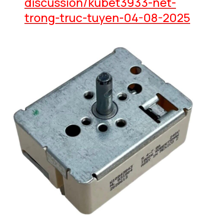
discussion/kubet3933-net-
trong-truc-tuyen-04-08-2025