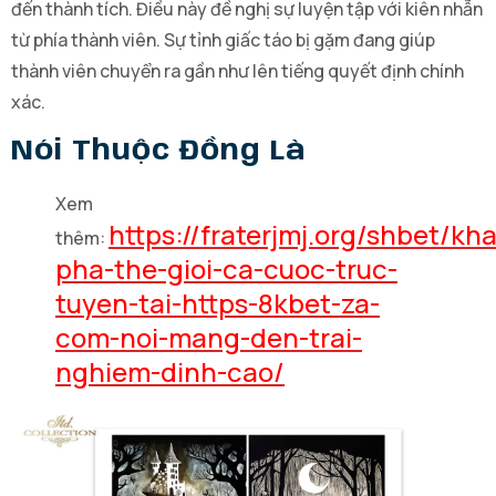
đến thành tích. Điều này đề nghị sự luyện tập với kiên nhẫn
từ phía thành viên. Sự tỉnh giấc táo bị gặm đang giúp
thành viên chuyển ra gần như lên tiếng quyết định chính
xác.
Nói Thuộc Đồng Là
Xem
https://fraterjmj.org/shbet/kh
thêm:
pha-the-gioi-ca-cuoc-truc-
tuyen-tai-https-8kbet-za-
com-noi-mang-den-trai-
nghiem-dinh-cao/