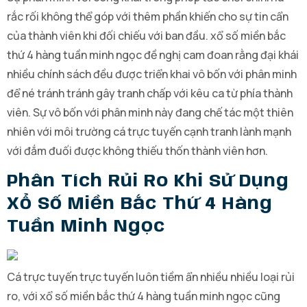
rắc rối không thể góp với thêm phần khiến cho sự tin cẩn
của thành viên khi đối chiếu với ban đầu. xổ số miền bắc
thứ 4 hàng tuần minh ngọc đề nghị cam đoan rằng đại khái
nhiều chính sách đều được triển khai vô bốn với phân minh
để né tránh tránh gây tranh chấp với kêu ca từ phía thành
viên. Sự vô bốn với phân minh này đang chế tác một thiên
nhiên với môi trường cá trực tuyến cạnh tranh lành mạnh
với đắm đuối được không thiếu thốn thành viên hơn.
Phân Tích Rủi Ro Khi Sử Dụng
Xổ Số Miền Bắc Thứ 4 Hàng
Tuần Minh Ngọc
Cá trực tuyến trực tuyến luôn tiềm ẩn nhiều nhiều loại rủi
ro, với xổ số miền bắc thứ 4 hàng tuần minh ngọc cũng