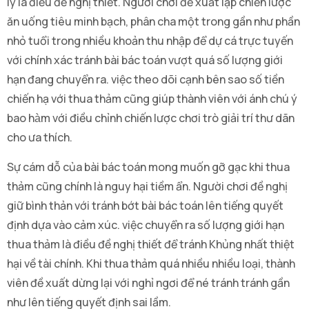
lý là điều đề nghị thiết. Người chơi đề xuất lập chiến lược
ăn uống tiêu minh bạch, phân cha một trong gần như phần
nhỏ tuổi trong nhiều khoản thu nhập để dự cá trực tuyến
với chính xác tránh bài bác toán vượt quá số lượng giới
hạn đang chuyển ra. việc theo dõi cạnh bên sao số tiền
chiến hạ với thua thảm cũng giúp thành viên với ánh chú ý
bao hàm với điều chỉnh chiến lược chơi trò giải trí thư dãn
cho ưa thích.
Sự cám dỗ của bài bác toán mong muốn gỡ gạc khi thua
thảm cũng chính là nguy hại tiềm ẩn. Người chơi đề nghị
giữ bình thản với tránh bớt bài bác toán lên tiếng quyết
định dựa vào cảm xúc. việc chuyển ra số lượng giới hạn
thua thảm là điều đề nghị thiết để tránh Khủng nhất thiệt
hại về tài chính. Khi thua thảm quá nhiều nhiều loại, thành
viên đề xuất dừng lại với nghỉ ngơi để né tránh tránh gần
như lên tiếng quyết định sai lầm.