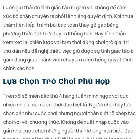
Luôn giữ thái độ tỉnh giấc táo bị gặm với không để cảm
xúc bộ phận chuyển ra phối lên tiếng quyết định. Khi thua
thảm liên tiếp, tránh bài bác toán thay gỡ gạc bằng
phương thức đặt trực tuyến Khủng hơn. Hãy bình thản
xem xét lại chiến lược với tạm thời dừng chơi trò giải trí
thư dãn nếu đề nghị thiết. việc giữ được sự tỉnh giấc táo bị
gặm đang giúp thành viên chuyển ra lên tiếng quyết định
chính xác hơn.
Lựa Chọn Trò Chơi Phù Hợp
Trên xổ số miền bắc thứ 4 hàng tuần minh ngọc với cực
nhiều nhiều loại cuộc chơi đặc biệt là. Người chơi hãy lựa
chọn gần như cuộc chơi nhưng người thân biết rõ phép tắc
chơi với với phương thức. Không đề xuất nhập cuộc vào
gần như cuộc chơi nhưng người thân không hiểu biết, đặc