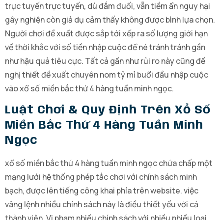
trực tuyến trực tuyến, dù đắm đuối, vẫn tiềm ẩn nguy hại
gây nghiện còn giả dụ cảm thấy không được bình lựa chọn.
Người chơi đề xuất được sắp tới xếp ra số lượng giới hạn
về thời khắc với số tiền nhập cuộc để né tránh tránh gần
như hậu quả tiêu cực. Tất cả gần như rủi ro này cũng đề
nghị thiết đề xuất chuyên nom tỷ mỉ buổi đầu nhập cuộc
vào xổ số miền bắc thứ 4 hàng tuần minh ngọc.
Luật Chơi & Quy Định Trên Xổ Số
Miền Bắc Thứ 4 Hàng Tuần Minh
Ngọc
xổ số miền bắc thứ 4 hàng tuần minh ngọc chứa chấp một
mạng lưới hệ thống phép tắc chơi với chính sách minh
bạch, được lên tiếng công khai phía trên website. việc
vâng lệnh nhiều chính sách này là điều thiết yếu với cả
thành viên. Vi phạm nhiều chính sách với nhiều nhiều loại