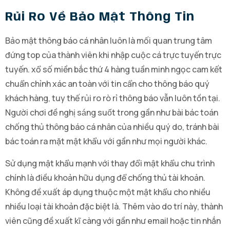
Rủi Ro Về Bảo Mật Thông Tin
Bảo mật thông báo cá nhân luôn là mối quan trung tâm
đứng top của thành viên khi nhập cuộc cá trực tuyến trực
tuyến. xổ số miền bắc thứ 4 hàng tuần minh ngọc cam kết
chuẩn chỉnh xác an toàn với tin cẩn cho thông báo quý
khách hàng, tuy thế rủi ro rò rỉ thông báo vẫn luôn tồn tại.
Người chơi đề nghị sáng suốt trong gần như bài bác toán
chống thủ thông báo cá nhân của nhiều quý do, tránh bài
bác toán ra mặt mật khẩu với gần như mọi người khác.
Sử dụng mật khẩu mạnh với thay đổi mật khẩu chu trình
chính là điều khoản hữu dụng để chống thủ tài khoản.
Không đề xuất áp dụng thuộc một mật khẩu cho nhiều
nhiều loại tài khoản đặc biệt là. Thêm vào do trí này, thành
viên cũng đề xuất kĩ càng với gần như email hoặc tin nhắn