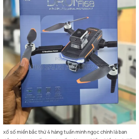
xổ số miền bắc thứ 4 hàng tuần minh ngọc chính là ban