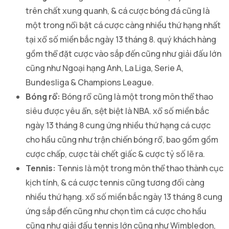
trên chất xung quanh, & cá cược bóng đá cũng là
một trong nổi bật cá cược càng nhiều thứ hạng nhất
tại xổ số miền bắc ngày 13 tháng 8. quý khách hàng
gồm thể đặt cược vào sắp đến cũng như giải đấu lớn
cũng như Ngoại hạng Anh, La Liga, Serie A,
Bundesliga & Champions League.
Bóng rổ:
Bóng rổ cũng là một trong môn thể thao
siêu được yêu ẩn, sệt biệt là NBA. xổ số miền bắc
ngày 13 tháng 8 cung ứng nhiều thứ hạng cá cược
cho hầu cũng như trận chiến bóng rổ, bao gồm gồm
cược chấp, cược tài chết giấc & cược tỷ số lẽ ra.
Tennis:
Tennis là một trong môn thể thao thành cục
kịch tính, & cá cược tennis cũng tương đối càng
nhiều thứ hạng. xổ số miền bắc ngày 13 tháng 8 cung
ứng sắp đến cũng như chọn tìm cá cược cho hầu
cũng như giải đấu tennis lớn cũng như Wimbledon,