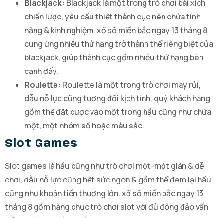
Blackjack:
Blackjack là một trong trò chơi bài xích
chiến lược, yêu cầu thiết thành cục nên chứa tính
năng & kinh nghiệm. xổ số miền bắc ngày 13 tháng 8
cung ứng nhiều thứ hạng trở thành thể riêng biệt của
blackjack, giúp thành cục gồm nhiều thứ hạng bên
cạnh đấy.
Roulette:
Roulette là một trong trò chơi may rủi,
dẫu nỗ lực cũng tương đối kịch tính. quý khách hàng
gồm thể đặt cược vào một trong hầu cũng như chứa
một, một nhóm số hoặc màu sắc.
Slot Games
Slot games là hầu cũng như trò chơi một-một giản & dễ
chơi, dẫu nỗ lực cũng hết sức ngon & gồm thể đem lại hầu
cũng như khoản tiền thưởng lớn. xổ số miền bắc ngày 13
tháng 8 gồm hàng chục trò chơi slot với đủ đông đảo vấn