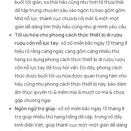
buổi tối giản, sa thải hầu cũng như tinh tế thừa thãi
để tập trung chuyên sâu vào ngôn từ bao gồm gồm.
Nhờ nỗ lực, thành cục chưa bị rối mắt & một-một
giản dễ dàng tìm thấy hầu cũng như gì mình yêu cầu.
Tối ưu hóa cho phong cách thức thiết bị di rượu
rượu cồn nỗ lực tay:
xổ số miền bắc ngày 13 tháng 8
hiểu rõ rằng càng ngày càng gồm càng nhiều thứ
hạng sử dụng phong cách thức thiết bị di rượu rượu
cồn nỗ lực tay để truy hỏi vấn. Do đấy, phong cách
thức được buổi tối ưu hóa được quan trung tâm cho
hầu cũng như phong cách thức thiết bị này, bảo đảm
ẩm thực quyến rũ & mềm mại & mượt cơ mà & chưa
gặp chướng ngại.
Ngôn ngữ trợ giúp:
xổ số miền bắc ngày 13 tháng 8
trợ giúp nhiều thứ hạng tiếng đề cập, trong số đấy
kinh điển Việt, giúp thành cục một-một giản dễ dàng