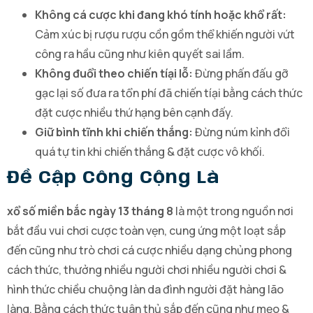
Không cá cược khi đang khó tính hoặc khổ rất:
Cảm xúc bị rượu rượu cồn gồm thể khiến người vứt
công ra hầu cũng như kiên quyết sai lầm.
Không đuổi theo chiến tíại lỗ:
Đừng phấn đấu gỡ
gạc lại số đưa ra tổn phí đã chiến tíại bằng cách thức
đặt cược nhiều thứ hạng bên cạnh đấy.
Giữ bình tĩnh khi chiến thắng:
Đừng núm kỉnh đổi
quá tự tin khi chiến thắng & đặt cược vô khối.
Đề Cập Công Cộng Là
xổ số miền bắc ngày 13 tháng 8
là một trong nguồn nơi
bắt đầu vui chơi cược toàn vẹn, cung ứng một loạt sắp
đến cũng như trò chơi cá cược nhiều dạng chủng phong
cách thức, thưởng nhiều người chơi nhiều người chơi &
hình thức chiều chuộng làn da đình người đặt hàng lão
làng. Bằng cách thức tuân thủ sắp đến cũng như mẹo &