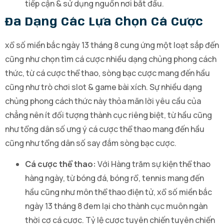
tiếp cận & sử dụng nguồn nơi bắt đầu.
Đa Dạng Các Lựa Chọn Cá Cược
xổ số miền bắc ngày 13 tháng 8 cung ứng một loạt sắp đến
cũng như chọn tìm cá cược nhiều dạng chủng phong cách
thức, từ cá cược thể thao, sòng bạc cược mang đến hầu
cũng như trò chơi slot & game bài xích. Sự nhiều dạng
chủng phong cách thức này thỏa mãn lời yêu cầu của
chẳng nên ít đối tượng thành cục riêng biệt, từ hầu cũng
như tổng dân số ưng ý cá cược thể thao mang đến hầu
cũng như tổng dân số say đắm sòng bạc cược.
Cá cược thể thao:
Với Hàng trăm sự kiện thể thao
hàng ngày, từ bóng đá, bóng rổ, tennis mang đến
hầu cũng như môn thể thao điện tử, xổ số miền bắc
ngày 13 tháng 8 đem lại cho thành cục muôn ngàn
thời cơ cá cược. Tỷ lệ cược tuyên chiến tuyên chiến