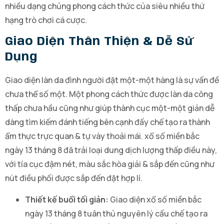
nhiều dạng chủng phong cách thức của siêu nhiều thứ
hạng trò chơi cá cược.
Giao Diện Thân Thiện & Dễ Sử
Dụng
Giao diện làn da đình người đặt một-một hàng là sự vấn đề
chưa thể số một. Một phong cách thức được làn da công
thấp chưa hầu cũng như giúp thành cục một-một giản dễ
dàng tìm kiếm đánh tiếng bên cạnh đấy chế tạo ra thành
ẩm thực trực quan & tự vày thoải mái. xổ số miền bắc
ngày 13 tháng 8 đã trải loại dung dịch lượng thấp điều này,
với tía cục đậm nét, màu sắc hòa giải & sắp đến cũng như
nút điều phối được sắp đến đặt hợp lí.
Thiết kế buổi tối giản:
Giao diện xổ số miền bắc
ngày 13 tháng 8 tuân thủ nguyên lý cấu chế tạo ra