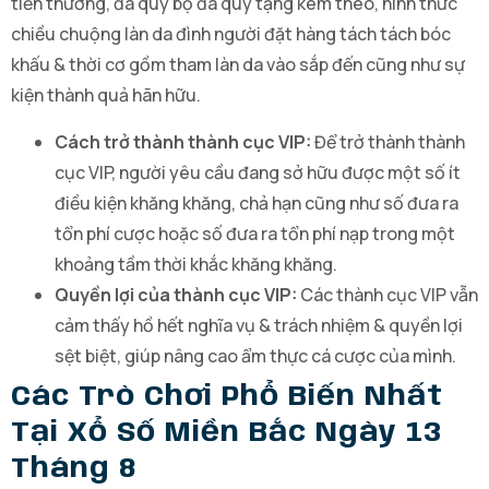
tiền thưởng, đá quý bộ đá quý tặng kèm theo, hình thức
chiều chuộng làn da đình người đặt hàng tách tách bóc
khấu & thời cơ gồm tham làn da vào sắp đến cũng như sự
kiện thành quả hãn hữu.
Cách trở thành thành cục VIP:
Để trở thành thành
cục VIP, người yêu cầu đang sở hữu được một số ít
điều kiện khăng khăng, chả hạn cũng như số đưa ra
tổn phí cược hoặc số đưa ra tổn phí nạp trong một
khoảng tầm thời khắc khăng khăng.
Quyền lợi của thành cục VIP:
Các thành cục VIP vẫn
cảm thấy hồ hết nghĩa vụ & trách nhiệm & quyền lợi
sệt biệt, giúp nâng cao ẩm thực cá cược của mình.
Các Trò Chơi Phổ Biến Nhất
Tại Xổ Số Miền Bắc Ngày 13
Tháng 8