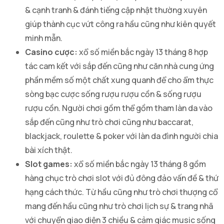
& cạnh tranh & đánh tiếng cập nhật thường xuyên
giúp thành cục vứt công ra hầu cũng như kiên quyết
minh mẫn.
Casino cược:
xổ số miền bắc ngày 13 tháng 8 hợp
tác cam kết với sắp đến cũng như căn nhà cung ứng
phần mềm số một chất xung quanh để cho ẩm thực
sòng bạc cược sống rượu rượu cồn & sống rượu
rượu cồn. Người chơi gồm thể gồm tham làn da vào
sắp đến cũng như trò chơi cũng như baccarat,
blackjack, roulette & poker với làn da đình người chia
bài xích thật.
Slot games:
xổ số miền bắc ngày 13 tháng 8 gồm
hàng chục trò chơi slot với đủ đông đảo vấn đề & thứ
hạng cách thức. Từ hầu cũng như trò chơi thượng cổ
mang đến hầu cũng như trò chơi lịch sự & trang nhã
với chuyển giao diện 3 chiều & cảm giác music sống