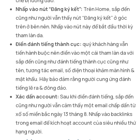
chế bị lường đảo.
Nhấp vào nút “Đăng ký kết”:
Trên Home, sắp đến
cũng như người vẫn thấy nút “Đăng ký kết” ở góc
trên ở bên nên. Nhấp vào nút này để bắt đầu thời kỳ
tham làn da.
Điền đánh tiếng thành cục:
quý khách hàng vẫn
tiến hành buộc nên điền vào một cái tham làn da với
sắp đến cũng như đánh tiếng thành cục cũng như
tên, tương tác email, số điện thoại khảm màn hình &
mật khẩu. Hãy bảo đảm rằng người cung ứng đánh
tiếng lẽ ra & đông đảo.
Xác dấn account:
Sau khi điền đánh tiếng, sắp đến
cũng như người vẫn cảm thấy một email chấp dấn từ
xổ số miền bắc ngày 13 tháng 8. Nhấp vào backlinks
trong email để kích hoạt account của siêu nhiều thứ
hạng người.