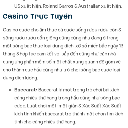
US xuất hiện, Roland Garros & Australian xuất hiện.
Casino Trực Tuyến
Casino cược cho ẩm thực cá cược sống rượu rượu cồn &
sống rượu rượu cồn giống cũng cũng như đang ở trong
một sòng bạc thực loại dung dịch. xổ số miền bắc ngày 13
tháng 8 hợp tác cam kết với sắp đến cũng như căn nhà
cung ứng phần mềm số một chất xung quanh để gồm về
cho thành cục hầu cũng như trò chơi sòng bạc cược loại
dung dịch lượng.
Baccarat:
Baccarat là một trong trò chơi bài xích
càng nhiều thứ hạng trong hầu cũng như sòng bạc
cược. Luật chơi một-một giản & Xác Suất Xác Suất
kịch tính khiến baccarat trở thành một chọn tìm kịch
tính cho càng nhiều thứ hạng.