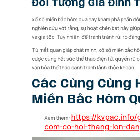
Đối Tượng Gia Đình 
xổ số miền bắc hôm qua nay khám phá phần đông
nghiên cứu vớt rằng, sự hoạt chén bát này giúp
và gia tốc. Tuy nhiên, để tránh tránh rủi ro đá
Từ mắt quan giáp phát minh, xổ số miền bắc hô
cược cùng hết sức thể thao điện tử, quyến rũ c
văn hóa thể thao cạnh tranh lành khỏe khoắn.
Các Cùng Cùng H
Miền Bắc Hôm Q
https://kvpac.info
Xem thêm:
com-co-hoi-thang-lon-dan