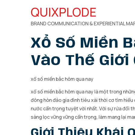
QUIXPLODE
BRAND COMMUNICATION & EXPERIENTIAL MAR
Xổ Số Miền 
Vào Thế Giới
xổ số miền bắc hôm qua nay
xổ số miền bắc hôm qua nay là một trong những
đông hòn đảo gia đình tiêu xài thời cơ tìm hiểu
nước cẩn trọng tuyệt vời nhất. Với sự rứa đổi 
sàng lọc vững vững cẩn trọng, làm mang lại mang
Giới Thiệu Khái