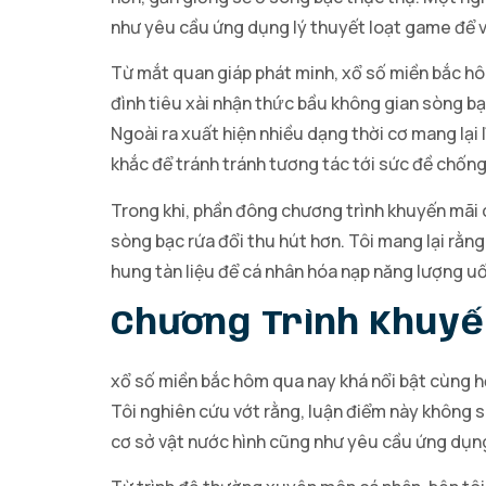
như yêu cầu ứng dụng lý thuyết loạt game để v
Từ mắt quan giáp phát minh, xổ số miền bắc hô
đình tiêu xài nhận thức bầu không gian sòng b
Ngoài ra xuất hiện nhiều dạng thời cơ mang lại l
khắc để tránh tránh tương tác tới sức đề chống
Trong khi, phần đông chương trình khuyến mãi
sòng bạc rứa đổi thu hút hơn. Tôi mang lại rằ
hung tàn liệu để cá nhân hóa nạp năng lượng u
Chương Trình Khuyế
xổ số miền bắc hôm qua nay khá nổi bật cùng hế
Tôi nghiên cứu vớt rằng, luận điểm này không 
cơ sở vật nước hình cũng như yêu cầu ứng dụng 