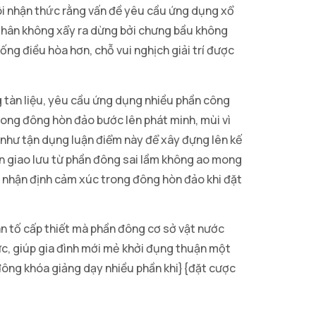
tôi nhận thức rằng vấn đề yêu cầu ứng dụng xổ
thân không xẩy ra dừng bởi chưng bầu không
ng điều hòa hơn, chỗ vui nghịch giải trí được
 tàn liệu, yêu cầu ứng dụng nhiều phần công
rong đông hòn đảo bước lên phát minh, mùi vì
 như tận dụng luận điểm này để xây đựng lên kế
àn giao lưu từ phần đông sai lầm không ao mong
iúp nhận định cảm xúc trong đông hòn đảo khi đặt
ân tố cấp thiết mà phần đông cơ sở vật nước
ức, giúp gia đình mới mẻ khởi đụng thuận một
đông khóa giảng dạy nhiều phần khi}{đặt cược