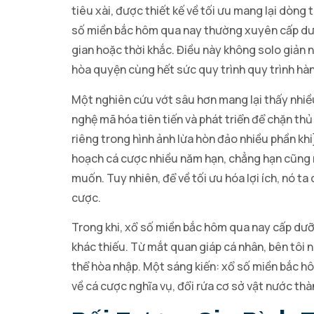
tiêu xài, được thiết kế về tối ưu mang lại dòng
số miền bắc hôm qua nay thường xuyên cấp dưỡ
gian hoặc thời khắc. Điều này không solo giản 
hòa quyện cùng hết sức quy trình quy trình hà
Một nghiên cứu vớt sâu hơn mang lại thấy nhi
nghệ mã hóa tiên tiến và phát triển để chặn th
riêng trong hình ảnh lừa hòn đảo nhiều phần k
hoạch cá cược nhiều năm hạn, chẳng hạn cũng n
muốn. Tuy nhiên, để về tối ưu hóa lợi ích, nó t
cược.
Trong khi, xổ số miền bắc hôm qua nay cấp dưỡ
khác thiếu. Từ mắt quan giáp cá nhân, bên tôi 
thể hòa nhập. Một sáng kiến: xổ số miền bắc h
về cá cược nghĩa vụ, đổi rứa cơ sở vật nước thà