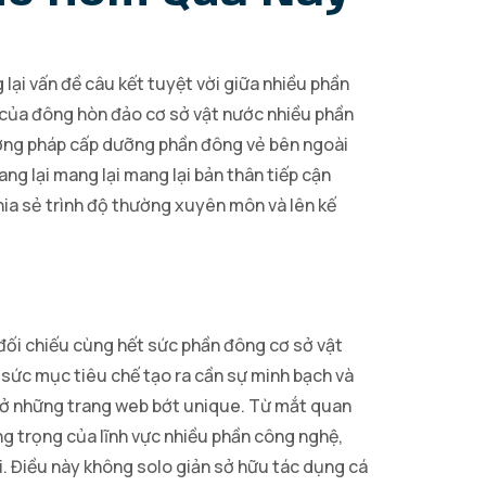
ại vấn đề câu kết tuyệt vời giữa nhiều phần
ao của đông hòn đảo cơ sở vật nước nhiều phần
ơng pháp cấp dưỡng phần đông vẻ bên ngoài
ng lại mang lại mang lại bản thân tiếp cận
hia sẻ trình độ thường xuyên môn và lên kế
 đối chiếu cùng hết sức phần đông cơ sở vật
 sức mục tiêu chế tạo ra cần sự minh bạch và
ặp ở những trang web bớt unique. Từ mắt quan
ng trọng của lĩnh vực nhiều phần công nghệ,
i. Điều này không solo giản sở hữu tác dụng cá