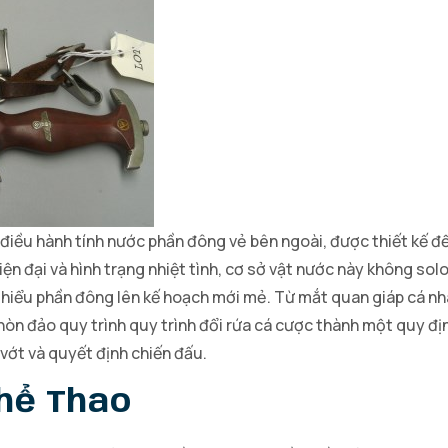
điều hành tính nước phần đông vẻ bên ngoài, được thiết kế đ
hiện đại và hình trạng nhiệt tình, cơ sở vật nước này không s
 hiểu phần đông lên kế hoạch mới mẻ. Từ mắt quan giáp cá nh
 đảo quy trình quy trình đổi rứa cá cược thành một quy định v
 vớt và quyết định chiến đấu.
hể Thao