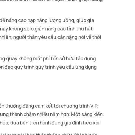
 để nâng cao nạp năng lượng uống, giúp gia
 này không solo giản nâng cao tính thu hút
 nhiên, người thân yêu cầu cân nặng nói về thời
ng quay không mất phí tổn sở hữu tác dụng
òn đảo quy trình quy trình yêu cầu ứng dụng
ền thưởng đăng cam kết tới chương trình VIP.
trung thành chậm nhiều năm hơn. Một sáng kiến:
óa, dựa bên trên hành đụng gia đình tiêu xài.