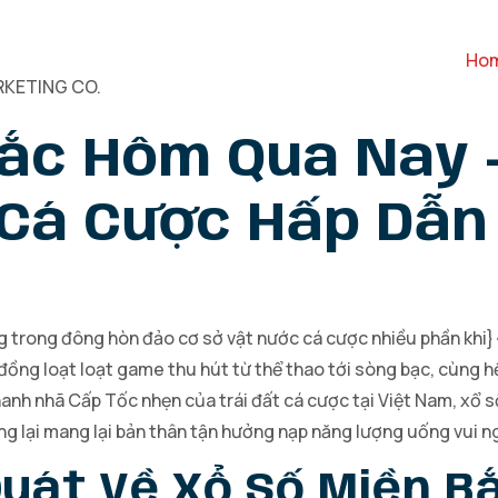
Ho
KETING CO.
Bắc Hôm Qua Nay 
 Cá Cược Hấp Dẫn
 trong đông hòn đảo cơ sở vật nước cá cược nhiều phần khi}{đ
 đồng loạt loạt game thu hút từ thể thao tới sòng bạc, cùng h
thanh nhã Cấp Tốc nhẹn của trái đất cá cược tại Việt Nam, xổ
 lại mang lại bản thân tận hưởng nạp năng lượng uống vui nghị
 Quát Về Xổ Số Miền 