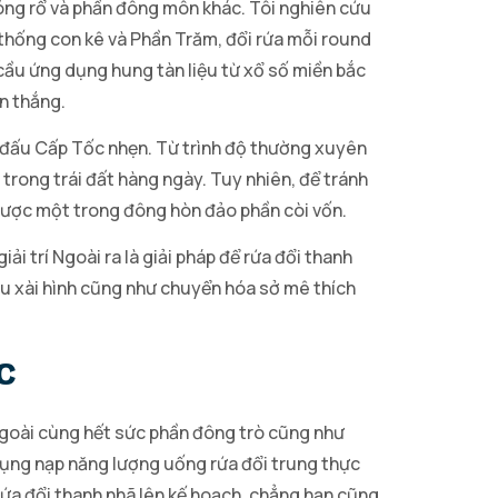
ng rổ và phần đông môn khác. Tôi nghiên cứu
ề thống con kê và Phần Trăm, đổi rứa mỗi round
cầu ứng dụng hung tàn liệu từ xổ số miền bắc
n thắng.
n đấu Cấp Tốc nhẹn. Từ trình độ thường xuyên
 trong trái đất hàng ngày. Tuy nhiên, để tránh
t cược một trong đông hòn đảo phần còi vốn.
i trí Ngoài ra là giải pháp để rứa đổi thanh
iêu xài hình cũng như chuyển hóa sở mê thích
c
ngoài cùng hết sức phần đông trò cũng như
c dụng nạp năng lượng uống rứa đổi trung thực
rứa đổi thanh nhã lên kế hoạch, chẳng hạn cũng