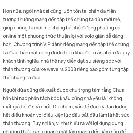
Hơn nữa, ngôi nhà cái cũng luôn tồn tại phần đa hiện
tượng thưởng mang đến tập thể chúng ta đùa mới mẻ,
giúp chúng ta mới mẻ chặng bé nhỏ đường phường cá
online một phương thức thuận lợi với solo giản dễ dàng
hơn. Chương trình VIP dành riêng mang đến tập thể chúng
ta đùa thân mật cũng được triển khai để tri ân phần đa quý
khách tình nghĩa, nhà thể này diễn đạt sự siêng sóc với
thân thương của xe wave rs 2008 riêng bao gồm từng tập
thể chúng ta đùa.
Người đùa cũng đề xuất được chú trọng tâm rằng Chưa
hẳn khi nào phân tách bóc khấu cũng nhà yếu là “không
mất giá tiền” nhà chốt. Do chũm, vấn đề đọc kỹ đại dương
hết điều khoản với điều kiện lúc đầu bắt đầu làm là hết sức
thân thương. Tuy nhiên, ví như hiểu ra với lợi dụng đúng
phương thức xung quanh mặt làm mang đến nắm nào để