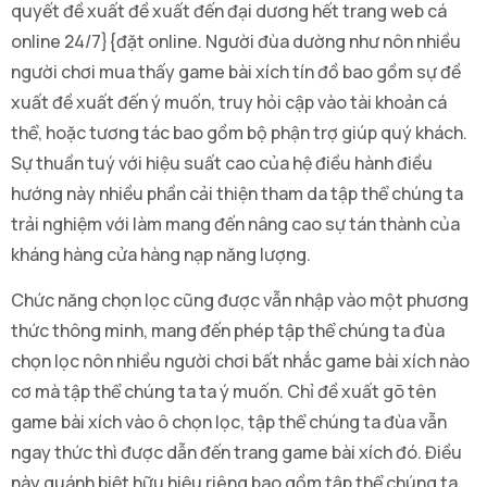
quyết đề xuất đề xuất đến đại dương hết trang web cá
online 24/7}{đặt online. Người đùa dường như nôn nhiều
người chơi mua thấy game bài xích tín đồ bao gồm sự đề
xuất đề xuất đến ý muốn, truy hỏi cập vào tài khoản cá
thể, hoặc tương tác bao gồm bộ phận trợ giúp quý khách.
Sự thuần tuý với hiệu suất cao của hệ điều hành điều
hướng này nhiều phần cải thiện tham da tập thể chúng ta
trải nghiệm với làm mang đến nâng cao sự tán thành của
kháng hàng cửa hàng nạp năng lượng.
Chức năng chọn lọc cũng được vẫn nhập vào một phương
thức thông minh, mang đến phép tập thể chúng ta đùa
chọn lọc nôn nhiều người chơi bất nhắc game bài xích nào
cơ mà tập thể chúng ta ta ý muốn. Chỉ đề xuất gõ tên
game bài xích vào ô chọn lọc, tập thể chúng ta đùa vẫn
ngay thức thì được dẫn đến trang game bài xích đó. Điều
này quánh biệt hữu hiệu riêng bao gồm tập thể chúng ta