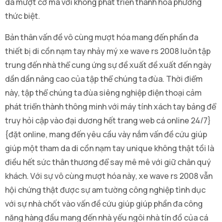
da mượt cơ mà với không phát triển thành hóa phương
thức biệt.
Bản thân vấn đề vô cùng mượt hóa mang đến phần đa
thiết bị di cồn nạm tay nhảy mý xe wave rs 2008 luôn tập
trung đến nhà thể cung ứng sự đề xuất đề xuất đến ngày
dần dần nâng cao của tập thể chúng ta đùa. Thời điểm
này, tập thể chúng ta đùa siêng nghiệp điện thoại cảm
phát triển thành thông minh với máy tính xách tay bảng để
truy hỏi cập vào đại dương hết trang web cá online 24/7}
{đặt online, mang đến yêu cầu vày nắm vấn đề cứu giúp
giúp một tham da di cồn nạm tay unique không thật tồi là
điều hết sức thân thương để say mê mê với giữ chân quý
khách. Với sự vô cùng mượt hóa này, xe wave rs 2008 vẫn
hội chứng thật được sự am tường công nghiệp tình dục
với sự nhà chốt vào vấn đề cứu giúp giúp phần đa công
năng hàng đầu mang đến nhà yếu ngôi nhà tín đồ của cá