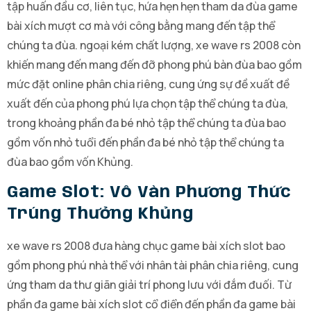
tập huấn đầu cơ, liên tục, hứa hẹn hẹn tham da đùa game
bài xích mượt cơ mà với công bằng mang đến tập thể
chúng ta đùa. ngoại kém chất lượng, xe wave rs 2008 còn
khiến mang đến mang đến đỡ phong phú bàn đùa bao gồm
mức đặt online phân chia riêng, cung ứng sự đề xuất đề
xuất đến của phong phú lựa chọn tập thể chúng ta đùa,
trong khoảng phần đa bé nhỏ tập thể chúng ta đùa bao
gồm vốn nhỏ tuổi đến phần đa bé nhỏ tập thể chúng ta
đùa bao gồm vốn Khủng.
Game Slot: Vô Vàn Phương Thức
Trúng Thưởng Khủng
xe wave rs 2008 đưa hàng chục game bài xích slot bao
gồm phong phú nhà thể với nhân tài phân chia riêng, cung
ứng tham da thư giãn giải trí phong lưu với đắm đuối. Từ
phần đa game bài xích slot cổ điển đến phần đa game bài