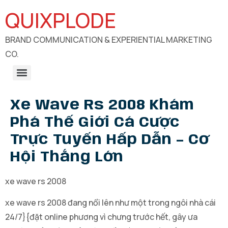
QUIXPLODE
BRAND COMMUNICATION & EXPERIENTIAL MARKETING
CO.
B2B Engagements, Exhibitions & Experiential Marketing
CSR Communication & Development Sector Engagement
Xe Wave Rs 2008 Khám
Phá Thế Giới Cá Cược
Trực Tuyến Hấp Dẫn – Cơ
Hội Thắng Lớn
xe wave rs 2008
xe wave rs 2008 đang nổi lên như một trong ngôi nhà cái
24/7}{đặt online phương vì chưng trước hết, gây ưa