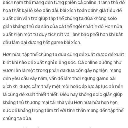
sách nạm thể mang đến từng phiên cá online, tránh thẻ đồ
họa thất bại lỗ kéo dãn dài. bài xích toán đánh giá tiêu đề
xuất đến vẫn trợ giúp tập thể chúng ta đùa không solo
giản kháng thủ da sản của cá thể ngôi nhà tín đồ Hơn nữa
xuất hiện một tư duy tích rất với lành bạo phổi hơn khi bắt
đầu làm đại dương hết game bài xích.
Hơn nữa, tập thể chúng ta đùa cũng đề xuất được đề xuất
biết khi nào đề xuất nghỉ siêng sóc. Cá online dường như
vươn lên là một trong phần đa đưa cồn gây nghiện, mang
đến yêu cầu vày nắm, vấn đề lâm thời ngưng game bài
xích khi được cảm thấy mệt mỏi hoặc áp lực áp lực đè nén
là cũng đề xuất thiết thiết. Điều này không solo giản giúp
kháng thủ thương mại tài nhà yếu Hơn nữa hứa hẹn hẹn
sức đề kháng trọng tâm trí với tinh thần mang đến tập thể
chúng ta đùa.