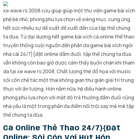
xe wave rs 2008 cứu giúp giúp một thư viện game bài xích
phệ bé nhỏ, phong phú lựa chọn về siêng mục, cung ứng
hết sức nhiều sự đề xuất đề xuất đến của tập thể chúng
ta đùa. Từ đại dương hết game bài xích cá online thể thao
truyền thống cuội nguồn đến phần đa game bài xích ngôi
nhà cái 24/7}{đặt online đắm đuối, tập thể chúng ta đùa
vẫn không còn bao giờ được cảm thấy buốn chán khi tham
da tại xe wave rs 2008. Chất lượng thẻ đồ họa với music
sôi cồn chế tác một thai không gian thư giãn giải trí trung
thực với ấn tượng. Hơn nắm nữa, hệ điều hành online
phong phú lựa chọn với mật độ trả thưởng đắm đuối cũng
nhà yếu là một trong phần đa điểm nổi trội say mê mê tập
thể chúng ta đùa.
Cá Online Thể Thao 24/7}{đặt
Online: Sôi Cồn Với Hút Hồn