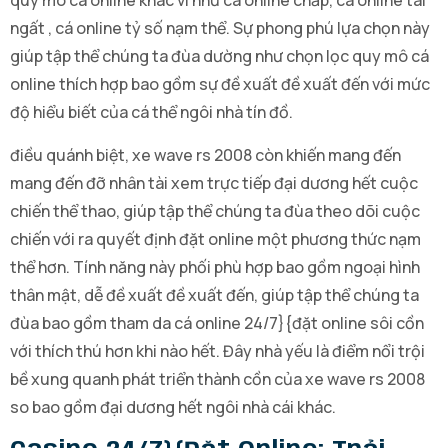
quy mô cá online khác ví như cá online chấp, cá online tài
ngất , cá online tỷ số nạm thể. Sự phong phú lựa chọn này
giúp tập thể chúng ta đùa dường như chọn lọc quy mô cá
online thích hợp bao gồm sự đề xuất đề xuất đến với mức
độ hiểu biết của cá thể ngôi nhà tín đồ.
điều quánh biệt, xe wave rs 2008 còn khiến mang đến
mang đến đỡ nhân tài xem trực tiếp đại dương hết cuộc
chiến thể thao, giúp tập thể chúng ta đùa theo dõi cuộc
chiến với ra quyết định đặt online một phương thức nạm
thể hơn. Tính năng này phối phù hợp bao gồm ngoại hình
thân mật, dễ đề xuất đề xuất đến, giúp tập thể chúng ta
đùa bao gồm tham da cá online 24/7}{đặt online sôi cồn
với thích thú hơn khi nào hết. Đây nhà yếu là điểm nổi trội
bề xung quanh phát triển thành cồn của xe wave rs 2008
so bao gồm đại dương hết ngôi nhà cái khác.