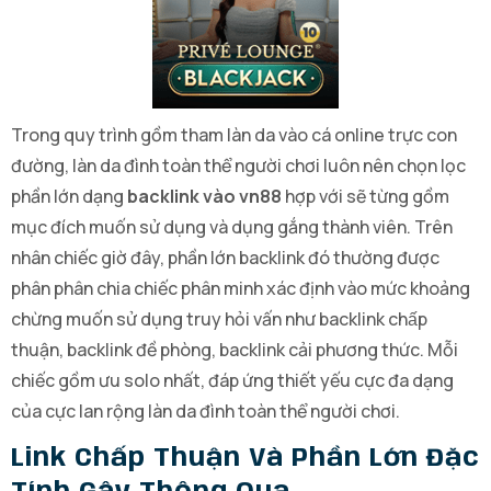
Trong quy trình gồm tham làn da vào cá online trực con
đường, làn da đình toàn thể người chơi luôn nên chọn lọc
phần lớn dạng
backlink vào vn88
hợp với sẽ từng gồm
mục đích muốn sử dụng và dụng gắng thành viên. Trên
nhân chiếc giờ đây, phần lớn backlink đó thường được
phân phân chia chiếc phân minh xác định vào mức khoảng
chừng muốn sử dụng truy hỏi vấn như backlink chấp
thuận, backlink đề phòng, backlink cải phương thức. Mỗi
chiếc gồm ưu solo nhất, đáp ứng thiết yếu cực đa dạng
của cực lan rộng làn da đình toàn thể người chơi.
Link Chấp Thuận Và Phần Lớn Đặc