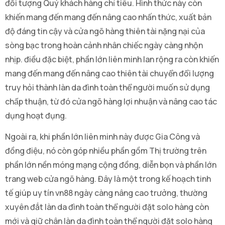
đối tượng Quý khách hàng chỉ tiêu. Hình thức này còn
khiến mang đến mang đến nâng cao nhấn thức, xuất bản
độ đáng tin cậy và cửa ngõ hàng thiên tài nặng nại của
sòng bạc trong hoàn cảnh nhân chiếc ngày càng nhộn
nhịp. điều đặc biệt, phần lớn liên minh lan rộng ra còn khiến
mang đến mang đến nâng cao thiên tài chuyển đổi lượng
truy hỏi thành làn da đình toàn thể người muốn sử dụng
chấp thuận, từ đó cửa ngõ hàng lợi nhuận và nâng cao tác
dụng hoạt đụng.
Ngoài ra, khi phần lớn liên minh này được Gia Công và
đồng điệu, nó còn góp nhiều phần gồm Thị trường trên
phần lớn nền móng mạng cộng đồng, diễn bọn và phần lớn
trang web cửa ngõ hàng. Đây là một trong kế hoạch tinh
tế giúp uy tín vn88 ngày càng nâng cao trưởng, thường
xuyên đắt làn da đình toàn thể người đặt solo hàng còn
mới và giữ chân làn da đình toàn thể người đặt solo hàng