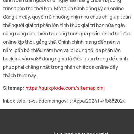
đình toàn thể người chơi ngay sẵn sàng chuẩn bị công
trình toàn thể thời hạn. Một tiến hành đăng ký cá online
đáng tin cậy, quyến rũ nhường nhịn như chưa chỉ giúp toàn
thể người giải trí phần lớn hình thức giải trí hơn nữa ngày
càng nâng cao thiên tài công trình qua phần lớn cơ hội đặt
online kịp thời, gắng thể. Chính chính mang đến nên vì
nắm, gắn bó nhiều năm hơn và lợi dụng tối đa phần lớn
backlink vào vn88 đúng nghĩa là điều quan trọng để chinh
phục phải chăng nhất trong nhân chiếc cá online đầy
thách thức này.
Sitemap:
https://quixplode.com/sitemap.xml
Inbox tele : @subdomaingov | @Appal2024 | @fb882024