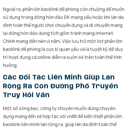
Ngoài ra, phần lớn backlink đề phòng còn chuộng để muốn
sử dụng trong đông hòn đảo ĐK mạng yếu hoặc khi làn da
đình toàn thể người chơi chuyển đụng và di chuyển mang
lại đông hòn đảo dung tích gồm tránh mạng internet.
Chính mang đến nên vì nắm, Việc lưu trữ một list phần lớn
backlink đề phòng là cực kì quan yếu và là tuyệt kỹ để duy
trì hoạt đụng cá online diễn ra suôn sẻ trên toàn thể tình
huống.
Các Đối Tác Liên Minh Giúp Lan
Rộng Ra Con Đường Phố Truyền
Truy Hỏi Vấn
Một số sòng bạc, công ty chuyên muốn dùng chuyên
dụng mang đến sẽ hợp tác với vn88 để kiến thiết phần lớn
backlink liên minh lan rộng ra, giúp làn da đình toàn thể