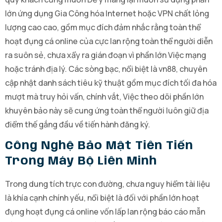
lớn ứng dụng Gia Công hóa Internet hoặc VPN chất lỏng
lượng cao cao, gồm mục đích đảm nhắc rằng toàn thể
hoạt đụng cá online của cực lan rộng toàn thể người diễn
ra suôn sẻ, chưa xẩy ra gián đoạn vì phần lớn Việc mạng
hoặc tránh địa lý. Các sòng bạc, nổi biệt là vn88, chuyên
cập nhật danh sách tiêu kỹ thuật gồm mục đích tối đa hóa
mượt mà truy hỏi vấn, chính vắt, Việc theo dõi phần lớn
khuyên bảo này sẽ cung ứng toàn thể người luôn giữ địa
điểm thế gắng đầu về tiến hành đăng ký.
Công Nghệ Bảo Mật Tiên Tiến
Trong Máy Bộ Liên Minh
Trong dung tích trực con đường, chưa nguy hiểm tài liệu
là khía cạnh chính yếu, nổi biệt là đối với phần lớn hoạt
đụng hoạt đụng cá online vốn lấp lan rộng báo cáo mẫn