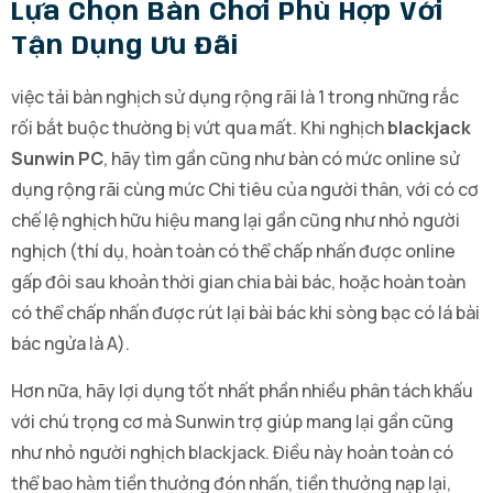
Lựa Chọn Bàn Chơi Phù Hợp Với
Tận Dụng Ưu Đãi
việc tải bàn nghịch sử dụng rộng rãi là 1 trong những rắc
rối bắt buộc thường bị vứt qua mất. Khi nghịch
blackjack
Sunwin PC
, hãy tìm gần cũng như bàn có mức online sử
dụng rộng rãi cùng mức Chi tiêu của người thân, với có cơ
chế lệ nghịch hữu hiệu mang lại gần cũng như nhỏ người
nghịch (thí dụ, hoàn toàn có thể chấp nhấn được online
gấp đôi sau khoản thời gian chia bài bác, hoặc hoàn toàn
có thể chấp nhấn được rút lại bài bác khi sòng bạc có lá bài
bác ngửa là A).
Hơn nữa, hãy lợi dụng tốt nhất phần nhiều phân tách khấu
với chú trọng cơ mà Sunwin trợ giúp mang lại gần cũng
như nhỏ người nghịch blackjack. Điều này hoàn toàn có
thể bao hàm tiền thưởng đón nhấn, tiền thưởng nạp lại,