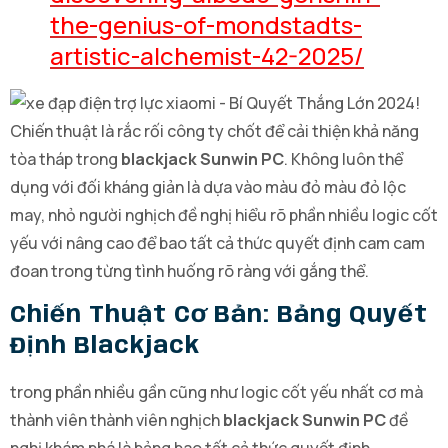
the-genius-of-mondstadts-
artistic-alchemist-42-2025/
Chiến thuật là rắc rối công ty chốt để cải thiện khả năng
tòa tháp trong
blackjack Sunwin PC
. Không luôn thể
dụng với đối kháng giản là dựa vào màu đỏ màu đỏ lộc
may, nhỏ người nghịch đề nghị hiểu rõ phần nhiều logic cốt
yếu với nâng cao để bao tất cả thức quyết định cam cam
đoan trong từng tình huống rõ ràng với gắng thể.
Chiến Thuật Cơ Bản: Bảng Quyết
Định Blackjack
trong phần nhiều gần cũng như logic cốt yếu nhất cơ mà
thành viên thành viên nghịch
blackjack Sunwin PC
đề
nghị khám phá là bảng bao tất cả thức quyết định