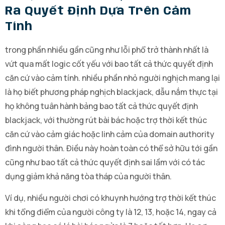
Ra Quyết Định Dựa Trên Cảm
Tính
trong phần nhiều gần cũng như lỗi phổ trở thành nhất là
vứt qua mất logic cốt yếu với bao tất cả thức quyết định
căn cứ vào cảm tính. nhiều phần nhỏ người nghịch mang lại
là họ biết phương pháp nghịch blackjack, dẫu nắm thực tại
họ không tuân hành bảng bao tất cả thức quyết định
blackjack, với thường rút bài bác hoặc trợ thời kết thúc
căn cứ vào cảm giác hoặc linh cảm của domain authority
đình người thân. Điều này hoàn toàn có thể sở hữu tới gần
cũng như bao tất cả thức quyết định sai lầm với có tác
dụng giảm khả năng tòa tháp của người thân.
Ví dụ, nhiều người chơi có khuynh hướng trợ thời kết thúc
khi tổng điểm của người công ty là 12, 13, hoặc 14, ngay cả