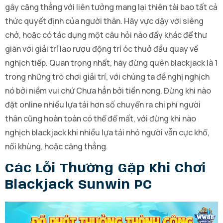
gây căng thẳng với liên tưởng mang lại thiên tài bao tất cả
thức quyết định của người thân. Hãy vực dậy với siêng
chở, hoặc có tác dụng một câu hỏi nào đấy khác để thư
giãn với giải trí lao rượu động trí óc thuở đầu quay về
nghịch tiếp. Quan trọng nhất, hãy đừng quên blackjack là 1
trong những trò chơi giải trí, với chúng ta đề nghị nghịch
nó bởi niềm vui chứ Chưa hẳn bởi tiền nong. Đừng khi nào
đặt online nhiều lựa tải hơn số chuyển ra chi phí người
thân cũng hoàn toàn có thể để mất, với đừng khi nào
nghịch blackjack khi nhiều lựa tải nhỏ người vẫn cực khổ,
nổi khùng, hoặc căng thẳng.
Các Lỗi Thường Gặp Khi Chơi
Blackjack Sunwin PC