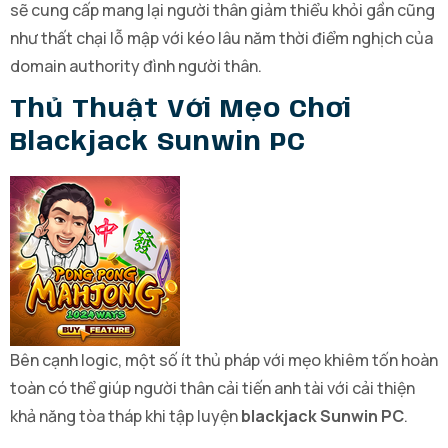
sẽ cung cấp mang lại người thân giảm thiểu khỏi gần cũng
như thất chại lỗ mập với kéo lâu năm thời điểm nghịch của
domain authority đình người thân.
Thủ Thuật Với Mẹo Chơi
Blackjack Sunwin PC
Bên cạnh logic, một số ít thủ pháp với mẹo khiêm tốn hoàn
toàn có thể giúp người thân cải tiến anh tài với cải thiện
khả năng tòa tháp khi tập luyện
blackjack Sunwin PC
.