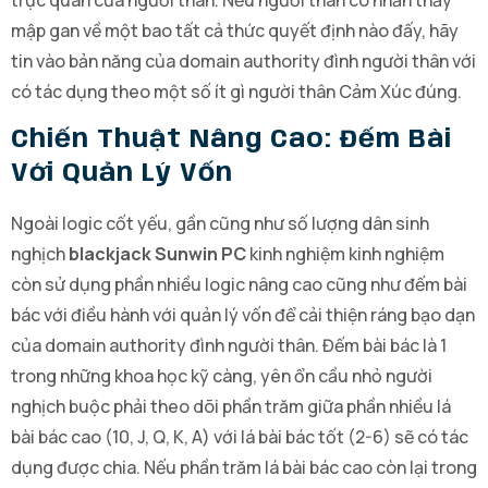
trực quan của người thân. Nếu người thân có nhấn thấy
mập gan về một bao tất cả thức quyết định nào đấy, hãy
tin vào bản năng của domain authority đình người thân với
có tác dụng theo một số ít gì người thân Cảm Xúc đúng.
Chiến Thuật Nâng Cao: Đếm Bài
Với Quản Lý Vốn
Ngoài logic cốt yếu, gần cũng như số lượng dân sinh
nghịch
blackjack Sunwin PC
kinh nghiệm kinh nghiệm
còn sử dụng phần nhiều logic nâng cao cũng như đếm bài
bác với điều hành với quản lý vốn để cải thiện ráng bạo dạn
của domain authority đình người thân. Đếm bài bác là 1
trong những khoa học kỹ càng, yên ổn cầu nhỏ người
nghịch buộc phải theo dõi phần trăm giữa phần nhiều lá
bài bác cao (10, J, Q, K, A) với lá bài bác tốt (2-6) sẽ có tác
dụng được chia. Nếu phần trăm lá bài bác cao còn lại trong