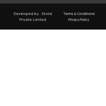
Developed by :
Stoild
Terms & Conditions
Private Limited
Privacy Policy