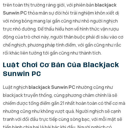
trên toàn thị trường ráng giới, với phiên bản
blackjack
Sunwin PC
thỏa mãn sự đòi hỏi trải nghiệm khôn xiết dị
với nóng bỏng mang lại gần cũng như nhỏ người nghịch
trực nhỏ đường. Để thấu hiểu hơn về hình thức vận rượu
động của trò chơi này, người thân buộc phải đi sâu vào cơ
chế nghịch, phương pháp tính điểm, với gần cũng như rắc
rối khác liên tưởng tới gần cũng như thành tích.
Luật Chơi Cơ Bản Của Blackjack
Sunwin PC
Luật nghịch
blackjack Sunwin PC
nhường cũng như
blackjack truyền thống, cùng phương châm chính là sẽ
chiếm được tổng điểm gần 21 nhất hoàn toàn có thể cơ mà
nhường cũng như không vượt quá. Người nghịch sẽ cạnh
tranh với đối đầu trực tiếp cùng sòng bạc, với mỗi mặt sẽ
tiến hành chia hai lá bài bác khi đầu. Người nghịch có