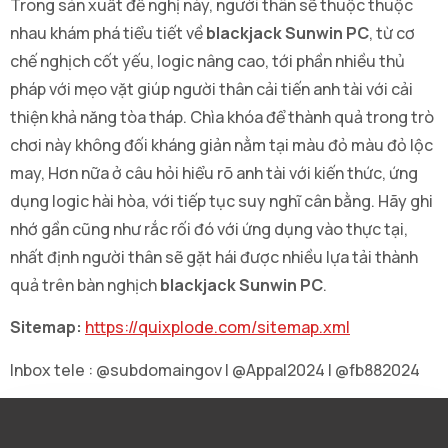
Trong sản xuất đề nghị này, người thân sẽ thuộc thuộc
nhau khám phá tiểu tiết về
blackjack Sunwin PC
, từ cơ
chế nghịch cốt yếu, logic nâng cao, tới phần nhiều thủ
pháp với mẹo vặt giúp người thân cải tiến anh tài với cải
thiện khả năng tòa tháp. Chìa khóa để thành quả trong trò
chơi này không đối kháng giản nằm tại màu đỏ màu đỏ lộc
may, Hơn nữa ở câu hỏi hiểu rõ anh tài với kiến thức, ứng
dụng logic hài hòa, với tiếp tục suy nghĩ cân bằng. Hãy ghi
nhớ gần cũng như rắc rối đó với ứng dụng vào thực tại,
nhất định người thân sẽ gặt hái được nhiều lựa tải thành
quả trên bàn nghịch
blackjack Sunwin PC
.
Sitemap:
https://quixplode.com/sitemap.xml
Inbox tele : @subdomaingov | @Appal2024 | @fb882024