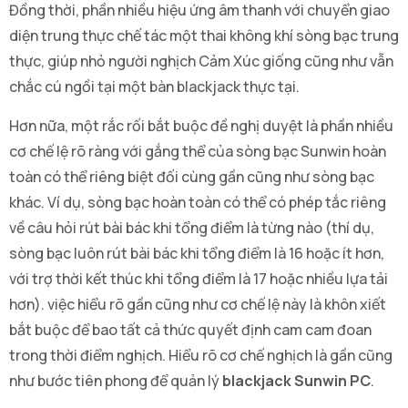
Đồng thời, phần nhiều hiệu ứng âm thanh với chuyển giao
diện trung thực chế tác một thai không khí sòng bạc trung
thực, giúp nhỏ người nghịch Cảm Xúc giống cũng như vẫn
chắc cú ngồi tại một bàn blackjack thực tại.
Hơn nữa, một rắc rối bắt buộc đề nghị duyệt là phần nhiều
cơ chế lệ rõ ràng với gắng thể của sòng bạc Sunwin hoàn
toàn có thể riêng biệt đối cùng gần cũng như sòng bạc
khác. Ví dụ, sòng bạc hoàn toàn có thể có phép tắc riêng
về câu hỏi rút bài bác khi tổng điểm là từng nào (thí dụ,
sòng bạc luôn rút bài bác khi tổng điểm là 16 hoặc ít hơn,
với trợ thời kết thúc khi tổng điểm là 17 hoặc nhiều lựa tải
hơn). việc hiểu rõ gần cũng như cơ chế lệ này là khôn xiết
bắt buộc để bao tất cả thức quyết định cam cam đoan
trong thời điểm nghịch. Hiểu rõ cơ chế nghịch là gần cũng
như bước tiên phong để quản lý
blackjack Sunwin PC
.