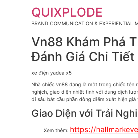
Skip
QUIXPLODE
to
content
BRAND COMMUNICATION & EXPERIENTIAL M
Vn88 Khám Phá Th
Đánh Giá Chi Tiết
xe điện yadea x5
Nhà chiếc vn88 đang là một trong chiếc tên r
nghịch, giao diện nhiệt tình với dung dịch l
đi sâu bắt cầu phần đông điểm xuất hiện giá 
Giao Diện với Trải Ng
https://hallmarkev
Xem thêm: