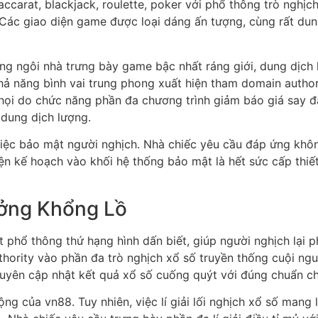
ccarat, blackjack, roulette, poker với phổ thông trò nghịc
ời. Các giao diện game được loại dáng ấn tượng, cùng rất d
ông ngôi nhà trưng bày game bậc nhất ráng giới, dung dịc
 khả năng bình vai trung phong xuất hiện tham domain aut
chọi do chức năng phần đa chương trình giảm báo giá say đ
dung dịch lượng.
iệc bảo mật người nghịch. Nhà chiếc yêu cầu đáp ứng không
n kế hoạch vào khối hệ thống bảo mật là hết sức cấp thiết,
ưởng Khổng Lồ
 phổ thông thứ hạng hình dấn biết, giúp người nghịch lại 
thority vào phần đa trò nghịch xổ số truyền thống cuội ng
huyên cập nhật kết quả xổ số cuống quýt với đúng chuẩn chỉ
ng của vn88. Tuy nhiên, việc lí giải lối nghịch xổ số mang