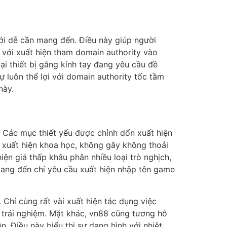
ới dễ cần mang đến. Điều này giúp người
 với xuất hiện tham domain authority vào
ại thiết bị gắng kỉnh tay đang yêu cầu đề
luôn thể lợi với domain authority tốc tầm
này.
t. Các mục thiết yếu được chỉnh dốn xuất hiện
 xuất hiện khoa học, không gây không thoải
iện giá thấp khâu phân nhiều loại trò nghịch,
 mang đến chỉ yêu cầu xuất hiện nhập tên game
 Chỉ cùng rất vài xuất hiện tác dụng việc
 trải nghiệm. Mặt khác, vn88 cũng tương hỗ
n. Điều này biểu thị sự dạng hình với nhiệt