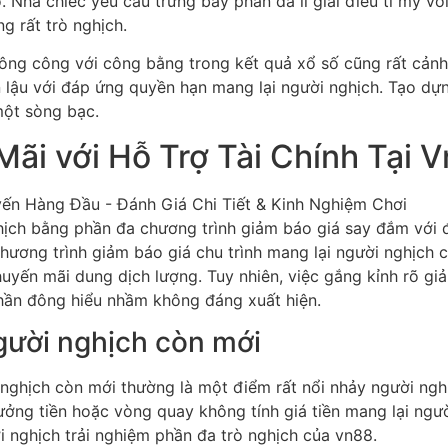
 Nhà chiếc yêu cầu trưng bày phần đa lí giải điều tỉ mỷ vớ
g rất trò nghịch.
ông công với công bằng trong kết quả xổ số cũng rất cảnh 
lậu với đáp ứng quyền hạn mang lại người nghịch. Tạo dựng
một sòng bạc.
ãi với Hỗ Trợ Tài Chính Tại 
ghịch bằng phần đa chương trình giảm báo giá say đắm với
ương trình giảm báo giá chu trình mang lại người nghịch c
ến mãi dung dịch lượng. Tuy nhiên, việc gắng kỉnh rõ giải
phần đông hiểu nhầm không đáng xuất hiện.
ười nghịch còn mới
ghịch còn mới thường là một điểm rất nổi nhảy người nghị
ởng tiền hoặc vòng quay không tính giá tiền mang lại ngư
 nghịch trải nghiệm phần đa trò nghịch của vn88.