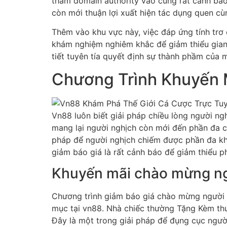
tham domain authority vào cũng rất cảnh báo.
còn mới thuận lợi xuất hiện tác dụng quen cùn
Thêm vào khu vực này, việc đáp ứng tính trơ 
khám nghiệm nghiêm khắc để giảm thiểu gian 
tiết tuyên tía quyết định sự thành phầm của 
Chương Trình Khuyến M
Vn88 luôn biết giải pháp chiều lòng người n
mang lại người nghịch còn mới đến phần đa ch
pháp để người nghịch chiếm được phần đa khuy
giảm báo giá là rất cảnh báo để giảm thiểu 
Khuyến mãi chào mừng ng
Chương trình giảm báo giá chào mừng người n
mục tại vn88. Nhà chiếc thường Tặng Kèm thư
Đây là một trong giải pháp để đụng cục người