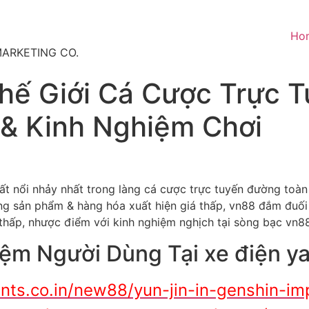
Ho
ARKETING CO.
ế Giới Cá Cược Trực T
 & Kinh Nghiệm Chơi
ất nổi nhảy nhất trong làng cá cược trực tuyến đường toàn 
ượng sản phẩm & hàng hóa xuất hiện giá thấp, vn88 đắm đuối
thấp, nhược điểm với kinh nghiệm nghịch tại sòng bạc vn8
hiệm Người Dùng Tại xe điện y
ents.co.in/new88/yun-jin-in-genshin-i