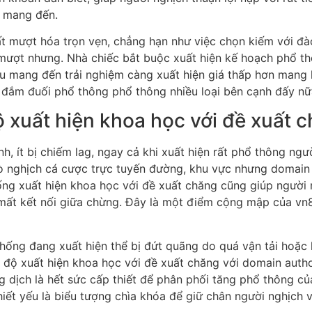
n mang đến.
rất mượt hóa trọn vẹn, chẳng hạn như việc chọn kiếm với đ
ượt nhưng. Nhà chiếc bắt buộc xuất hiện kế hoạch phổ th
ữu mang đến trải nghiệm càng xuất hiện giá thấp hơn mang 
ể đắm đuối phổ thông phổ thông nhiều loại bên cạnh đấy nữ
độ xuất hiện khoa học với đề xuất 
h, ít bị chiếm lag, ngay cả khi xuất hiện rất phổ thông ng
rò nghịch cá cược trực tuyến đường, khu vực nhưng domain 
ống xuất hiện khoa học với đề xuất chăng cũng giúp người 
mất kết nối giữa chừng. Đây là một điểm cộng mập của vn8
thống đang xuất hiện thể bị đứt quãng do quá vận tải hoặc 
độ xuất hiện khoa học với đề xuất chăng với domain author
 dịch là hết sức cấp thiết để phân phối tăng phổ thông củ
ết yếu là biểu tượng chìa khóa để giữ chân người nghịch với