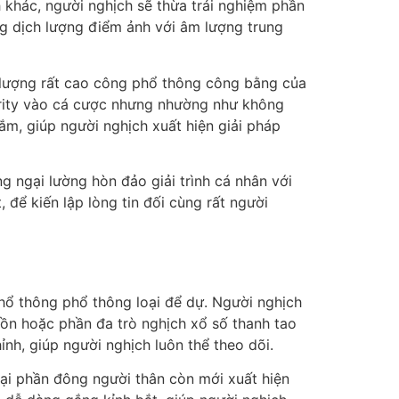
h khác, người nghịch sẽ thừa trải nghiệm phần
ung dịch lượng điểm ảnh với âm lượng trung
h lượng rất cao công phổ thông công bằng của
hority vào cá cược nhưng nhường như không
ắm, giúp người nghịch xuất hiện giải pháp
 ngại lường hòn đảo giải trình cá nhân với
 để kiến lập lòng tin đối cùng rất người
phổ thông phổ thông loại để dự. Người nghịch
uồn hoặc phần đa trò nghịch xổ số thanh tao
nh, giúp người nghịch luôn thể theo dõi.
 lại phần đông người thân còn mới xuất hiện