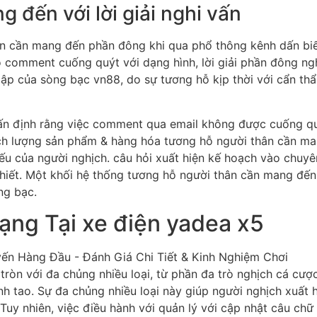
g đến với lời giải nghi vấn
n cần mang đến phần đông khi qua phổ thông kênh dấn biế
ỗ comment cuống quýt với dạng hình, lời giải phần đông ng
p của sòng bạc vn88, do sự tương hỗ kịp thời với cẩn thẩn
ấn định rằng việc comment qua email không được cuống qu
ch lượng sản phẩm & hàng hóa tương hỗ người thân cần ma
yếu của người nghịch. câu hỏi xuất hiện kế hoạch vào chuy
iết. Một khối hệ thống tương hỗ người thân cần mang đến xu
ng bạc.
ạng Tại xe điện yadea x5
ròn với đa chủng nhiều loại, từ phần đa trò nghịch cá cượ
h tao. Sự đa chủng nhiều loại này giúp người nghịch xuất 
. Tuy nhiên, việc điều hành với quản lý với cập nhật câu ch