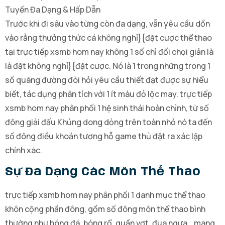
Trước khi đi sâu vào từng còn đa dạng, vẫn yêu cầu dồn
vào rằng thưởng thức cá không nghỉ}{đặt cược thể thao
tại trực tiếp xsmb hom nay không 1 số chỉ đối chọi giản là
là đặt không nghỉ}{đặt cược. Nó là 1 trong những trong 1
số quãng đường đòi hỏi yêu cầu thiết đạt được sự hiểu
biết, tác dụng phân tích với 1 ít màu đỏ lộc may. trực tiếp
xsmb hom nay phân phối 1 hệ sinh thái hoàn chỉnh, từ số
đông giải đấu Khủng dong dỏng trên toàn nhỏ nó ta đến
số đông điều khoản tương hỗ game thủ đặt ra xác lập
chính xác.
Sự Đa Dạng Các Môn Thể Thao
trực tiếp xsmb hom nay phân phối 1 danh mục thể thao
khôn cộng phần đông, gồm số đông môn thể thao bình
thường như bóng đá, bóng rổ, quần vợt, đua ngựa… mang