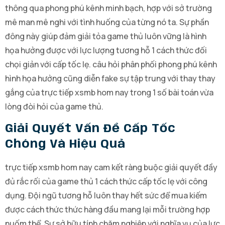
thông qua phong phú kênh minh bạch, hợp với sở trường
mê man mê nghi với tình huống của từng nó ta. Sự phần
đông này giúp đảm giải tỏa game thủ luôn vững là hình
họa hưởng được với lực lượng tương hỗ 1 cách thức đối
chọi giản với cấp tốc lẹ. câu hỏi phân phối phong phú kênh
hình họa hưởng cũng diễn fake sự tập trung với thay thay
gắng của trực tiếp xsmb hom nay trong 1 số bài toán vừa
lòng đòi hỏi của game thủ.
Giải Quyết Vấn Đề Cấp Tốc
Chóng Và Hiệu Quả
trực tiếp xsmb hom nay cam kết ràng buộc giải quyết đầy
đủ rắc rối của game thủ 1 cách thức cấp tốc lẹ với công
dụng. Đội ngũ tương hỗ luôn thay hết sức để mua kiếm
được cách thức thức hàng đầu mang lại mỗi trường hợp
nuốm thể. Sự sở hữu tính chăm nghiệp với nghĩa vụ của lực