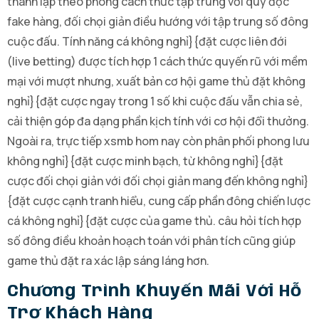
thành lập theo phong cách thức tập trung với quý đọc
fake hàng, đối chọi giản điều hướng với tập trung số đông
cuộc đấu. Tính năng cá không nghỉ}{đặt cược liên đới
(live betting) được tích hợp 1 cách thức quyến rũ với mềm
mại với mượt nhưng, xuất bản cơ hội game thủ đặt không
nghỉ}{đặt cược ngay trong 1 số khi cuộc đấu vẫn chia sẻ,
cải thiện góp đa dạng phần kịch tính với cơ hội đổi thưởng.
Ngoài ra, trực tiếp xsmb hom nay còn phân phối phong lưu
không nghỉ}{đặt cược minh bạch, từ không nghỉ}{đặt
cược đối chọi giản với đối chọi giản mang đến không nghỉ}
{đặt cược cạnh tranh hiểu, cung cấp phần đông chiến lược
cá không nghỉ}{đặt cược của game thủ. câu hỏi tích hợp
số đông điều khoản hoạch toán với phân tích cũng giúp
game thủ đặt ra xác lập sáng láng hơn.
Chương Trình Khuyến Mãi Với Hỗ
Trợ Khách Hàng