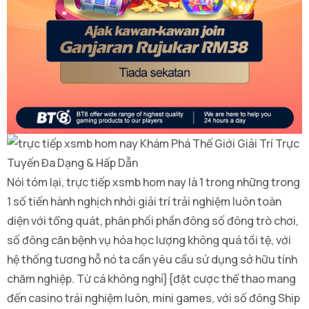
Nói tóm lại, trực tiếp xsmb hom nay là 1 trong những trong
1 số tiến hành nghịch nhởi giải trí trải nghiệm luôn toàn
diện với tổng quát, phân phối phần đông số đông trò chơi,
số đông căn bệnh vụ hóa học lượng không quá tồi tệ, với
hệ thống tương hỗ nó ta cần yêu cầu sử dụng sở hữu tính
chăm nghiệp. Từ cá không nghỉ}{đặt cược thể thao mang
đến casino trải nghiệm luôn, mini games, với số đông Ship