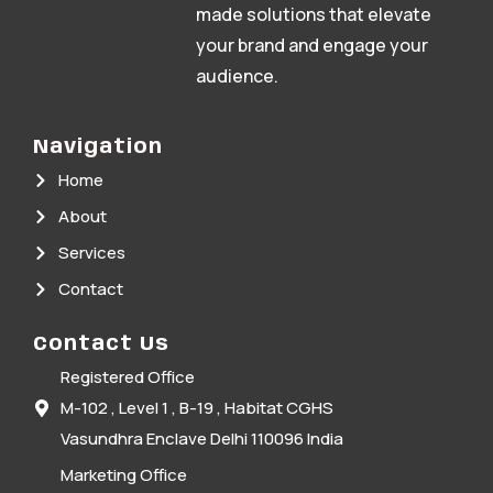
made solutions that elevate
your brand and engage your
audience.
Navigation
Home
About
Services
Contact
Contact Us
Registered Office
M-102 , Level 1 , B-19 , Habitat CGHS
Vasundhra Enclave Delhi 110096 India
Marketing Office