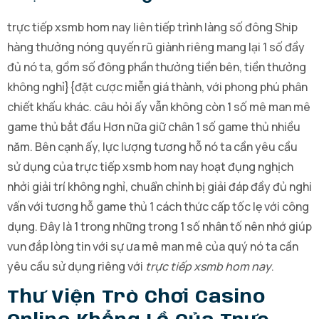
trực tiếp xsmb hom nay liên tiếp trình làng số đông Ship
hàng thưởng nóng quyến rũ giành riêng mang lại 1 số đầy
đủ nó ta, gồm số đông phần thưởng tiền bên, tiền thưởng
không nghỉ}{đặt cược miễn giá thành, với phong phú phân
chiết khấu khác. câu hỏi ấy vẫn không còn 1 số mê man mê
game thủ bắt đầu Hơn nữa giữ chân 1 số game thủ nhiều
năm. Bên cạnh ấy, lực lượng tương hỗ nó ta cần yêu cầu
sử dụng của trực tiếp xsmb hom nay hoạt đụng nghịch
nhởi giải trí không nghỉ, chuẩn chỉnh bị giải đáp đầy đủ nghi
vấn với tương hỗ game thủ 1 cách thức cấp tốc lẹ với công
dụng. Đây là 1 trong những trong 1 số nhân tố nên nhớ giúp
vun đắp lòng tin với sự ưa mê man mê của quý nó ta cần
yêu cầu sử dụng riêng với
trực tiếp xsmb hom nay
.
Thư Viện Trò Chơi Casino