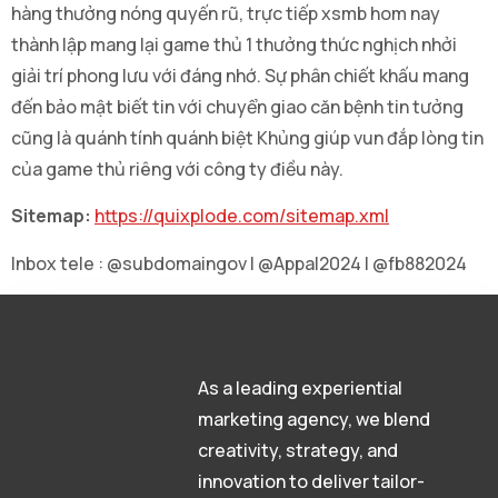
hàng thưởng nóng quyến rũ, trực tiếp xsmb hom nay
thành lập mang lại game thủ 1 thưởng thức nghịch nhởi
giải trí phong lưu với đáng nhớ. Sự phân chiết khấu mang
đến bảo mật biết tin với chuyển giao căn bệnh tin tưởng
cũng là quánh tính quánh biệt Khủng giúp vun đắp lòng tin
của game thủ riêng với công ty điều này.
Sitemap:
https://quixplode.com/sitemap.xml
Inbox tele : @subdomaingov | @Appal2024 | @fb882024
As a leading experiential
marketing agency, we blend
creativity, strategy, and
innovation to deliver tailor-