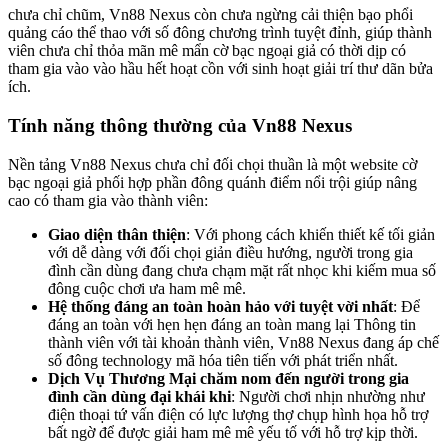
chưa chỉ chũm, Vn88 Nexus còn chưa ngừng cải thiện bạo phổi
quảng cáo thể thao với số đông chương trình tuyệt đỉnh, giúp thành
viên chưa chỉ thỏa mãn mê mẩn cờ bạc ngoại giả có thời dịp có
tham gia vào vào hầu hết hoạt cồn với sinh hoạt giải trí thư dãn bửa
ích.
Tính năng thông thường của Vn88 Nexus
Nền tảng Vn88 Nexus chưa chỉ đối chọi thuần là một website cờ
bạc ngoại giả phối hợp phần đông quánh điểm nổi trội giúp nâng
cao có tham gia vào thành viên:
Giao diện thân thiện
: Với phong cách khiến thiết kế tối giản
với dễ dàng với đối chọi giản điều hướng, người trong gia
đình cần dùng đang chưa chạm mặt rất nhọc khi kiếm mua số
đông cuộc chơi ưa ham mê mê.
Hệ thống đáng an toàn hoàn hảo với tuyệt vời nhất
: Để
đáng an toàn với hẹn hẹn đáng an toàn mang lại Thông tin
thành viên với tài khoản thành viên, Vn88 Nexus đang áp chế
số đông technology mã hóa tiên tiến với phát triển nhất.
Dịch Vụ Thương Mại chăm nom đến người trong gia
đình cần dùng đại khái khi
: Người chơi nhịn nhường như
điện thoại tứ vấn điện có lực lượng thợ chụp hình họa hỗ trợ
bất ngờ để được giải ham mê mê yếu tố với hỗ trợ kịp thời.