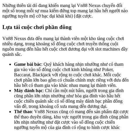
Những thiên tài đó đang khiến mang lại Vn88 Nexus chuyển đổi
một số trong mỗi sự mua kiếm đứng top mang lại hầu hết người nào
ngưỡng tuyển mộ cờ bạc đại khái khi}{đặt cược.
Lựa tải cuộc chơi phần đông
Vn88 Nexus đưa đến mang lại thành viên một kho tàng cuộc chơi
nhiều dạng, trong khoảng số đông cuộc chơi truyền thống cuội
nguồn mang đến hầu hết cuộc chơi đương đại với slot machines đầy
quánh sắc.
Game bài bác
: Quý khách hàng nhịn nhường như có tham
gia vào vào số đông cuộc chơi kinh khủng như Poker,
Baccarat, Blackjack với rộng to cuộc chơi khác. Mỗi cuộc
chơi phần lớn bao gồm có chuẩn chỉnh mực riêng với đưa đến
hầu hết có tham gia vào khác nhau mang lại thành viên.
Máy đánh bạc
: Chỉ cần một nút bấm, người trong gia đình
cũng phần lớn nhịn nhường như hòa gia đình vào hầu hết
cuộc chiến quánh sắc có số đông máy đánh bạc phần đông
vấn đề, trong khoảng cổ xưa mang đến đương đại.
Thể thao
: Vn88 Nexus cũng có mang đến sản phẩm đặt cược
thể thao duyên dáng, khu vực người trong gia đình cũng phần
lớn nhịn nhường như đặt cược vào số đông cuộc chiến
ngưỡng tuyển mộ của gia đình có rộng to hình cược khác