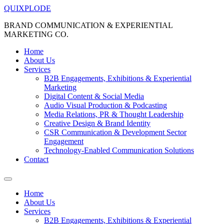
Skip
QUIXPLODE
to
BRAND COMMUNICATION & EXPERIENTIAL
content
MARKETING CO.
Home
About Us
Services
B2B Engagements, Exhibitions & Experiential
Marketing
Digital Content & Social Media
Audio Visual Production & Podcasting
Media Relations, PR & Thought Leadership
Creative Design & Brand Identity
CSR Communication & Development Sector
Engagement
Technology-Enabled Communication Solutions
Contact
Menu
Home
About Us
Services
B2B Engagements, Exhibitions & Experiential