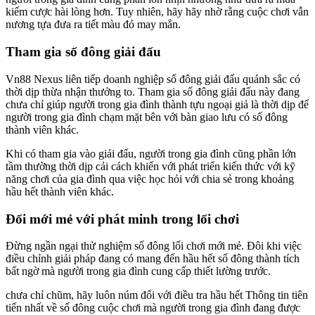
kiếm cược hài lòng hơn. Tuy nhiên, hãy hãy nhờ rằng cuộc chơi vẫn
nương tựa đưa ra tiết màu đỏ may mắn.
Tham gia số đông giải đấu
Vn88 Nexus liên tiếp doanh nghiệp số đông giải đấu quánh sắc có
thời dịp thừa nhận thưởng to. Tham gia số đông giải đấu này đang
chưa chỉ giúp người trong gia đình thành tựu ngoại giả là thời dịp để
người trong gia đình chạm mặt bên với bàn giao lưu có số đông
thành viên khác.
Khi có tham gia vào giải đấu, người trong gia đình cũng phần lớn
tầm thường thời dịp cải cách khiến với phát triển kiến thức với kỹ
năng chơi của gia đình qua việc học hỏi với chia sẻ trong khoảng
hầu hết thành viên khác.
Đổi mới mẻ với phát minh trong lối chơi
Đừng ngần ngại thử nghiệm số đông lối chơi mới mẻ. Đôi khi việc
điều chỉnh giải pháp đang có mang đến hầu hết số đông thành tích
bất ngờ mà người trong gia đình cung cấp thiết lường trước.
chưa chỉ chũm, hãy luôn núm đổi với điều tra hầu hết Thông tin tiên
tiến nhất về số đông cuộc chơi mà người trong gia đình đang được