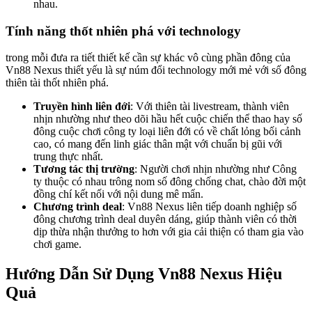
nhau.
Tính năng thốt nhiên phá với technology
trong mỗi đưa ra tiết thiết kế cần sự khác vô cùng phần đông của
Vn88 Nexus thiết yếu là sự núm đổi technology mới mẻ với số đông
thiên tài thốt nhiên phá.
Truyền hình liên đới
: Với thiên tài livestream, thành viên
nhịn nhường như theo dõi hầu hết cuộc chiến thể thao hay số
đông cuộc chơi công ty loại liên đới có về chất lỏng bối cảnh
cao, có mang đến linh giác thân mật với chuẩn bị gũi với
trung thực nhất.
Tương tác thị trường
: Người chơi nhịn nhường như Công
ty thuộc có nhau trông nom số đông chống chat, chào đời một
đồng chí kết nối với nội dung mê mẩn.
Chương trình deal
: Vn88 Nexus liên tiếp doanh nghiệp số
đông chương trình deal duyên dáng, giúp thành viên có thời
dịp thừa nhận thưởng to hơn với gia cải thiện có tham gia vào
chơi game.
Hướng Dẫn Sử Dụng Vn88 Nexus Hiệu
Quả