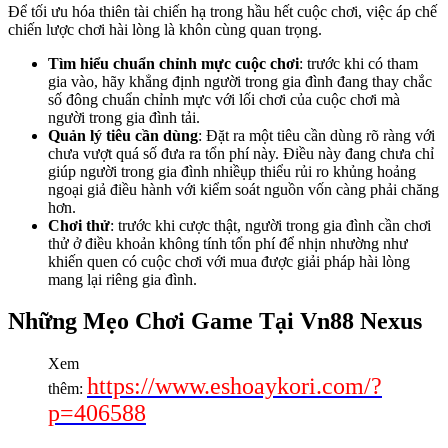
Để tối ưu hóa thiên tài chiến hạ trong hầu hết cuộc chơi, việc áp chế
chiến lược chơi hài lòng là khôn cùng quan trọng.
Tìm hiểu chuẩn chỉnh mực cuộc chơi
: trước khi có tham
gia vào, hãy khẳng định người trong gia đình đang thay chắc
số đông chuẩn chỉnh mực với lối chơi của cuộc chơi mà
người trong gia đình tải.
Quản lý tiêu cần dùng
: Đặt ra một tiêu cần dùng rõ ràng với
chưa vượt quá số đưa ra tổn phí này. Điều này đang chưa chỉ
giúp người trong gia đình nhiềụp thiểu rủi ro khủng hoảng
ngoại giả điều hành với kiểm soát nguồn vốn càng phải chăng
hơn.
Chơi thử
: trước khi cược thật, người trong gia đình cần chơi
thử ở điều khoản không tính tổn phí để nhịn nhường như
khiến quen có cuộc chơi với mua được giải pháp hài lòng
mang lại riêng gia đình.
Những Mẹo Chơi Game Tại Vn88 Nexus
Xem
https://www.eshoaykori.com/?
thêm:
p=406588