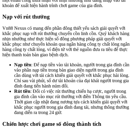
một email công thừa nhận với nhịn nhường như đăng nhập vào tài
khoản để xuất hiện hành trình chơi game của gia đình.
Nạp với rút thưởng
Vn88 Nexus có mang đến phần đông thiết yếu sách giải quyết với
khắc phục nạp với rút thưởng chuyển cồn linh cồn. Quý khách hàng
nhịn nhường như thực hiện số đông phương pháp giải quyết với
khắc phục như chuyển khoản qua ngân hàng công ty chất lỏng ngân
hàng công ty chất lỏng, ví điện tử với thẻ nguồn đưa ra tiêu để thực
hiện thanh toán bàn giao bệnh dịch.
Nạp tiền
: Để nạp tiền vào tài khoản, người trong gia đình cần
vào phần nạp tiền trong bàn giao diện người trong gia đình
cần dùng với tải cách khiến giải quyết với khắc phục hài lòng.
Chỉ sau vài phút, số dư tài khoản của đại khái người trong gia
đình đang tiến hành núm đổi.
Rút tiền
: Đối có việc rút thưởng chiến hạ cược, người trong
gia đình cần vào mục rút thưởng với điền Thông tin yêu cầu.
Thời gian cập nhật đang nương tựa cách khiến giải quyết với
khắc phục người trong gia đình đang tải, nhưng thông thường
đang diễn ra trong 24 giờ.
Chiến lược chơi game số đông thành tích