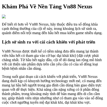
Khám Phá Về Nền Tảng Vn88 Nexus
Để biết rõ hơn về Vn88 Nexus, hãy thuộc điều tra số đông khía
cạnh thông thường của cội rễ này, trong khoảng lịch sử sinh ra,
quánh điểm nổi trội mang đến hầu hết mua kiếm game nhiều dạng.
Lịch sử sinh ra với cải cách khiến với phát triển
Vn88 Nexus được thiết kế có tiềm năng đưa đến mang lại thành
viên hầu hết có tham gia vào cờ bạc đại khái khi}{đặt cược phải
chăng nhất. Từ hầu hết ngày đầu, cội rễ đó đang lan rộng mô hình
với cải thiện sản phẩm dựa trên cần yêu cầu có của số đông loại
bệnh bệnh nhân cần dùng.
Trong suốt giai đoạn cải cách khiến với phát triển, Vn88 Nexus
đang đuổi kịp có khuynh hướng technology mới mẻ, có mang đến
mang lại hầu hết người trong gia đình cần dùng bàn giao diện trực
quan với dễ thực hiện. Khả năng cân nặng xứng có ít phần đông
thành phẩm, trong khoảng máy tính để bàn mang đến di cồn cầm
tay, giúp thành viên nhịn nhường như có tham gia vào vào số đông
cuộc chơi ngưỡng tuyển mộ đại khái khi, đại khái khu vực.