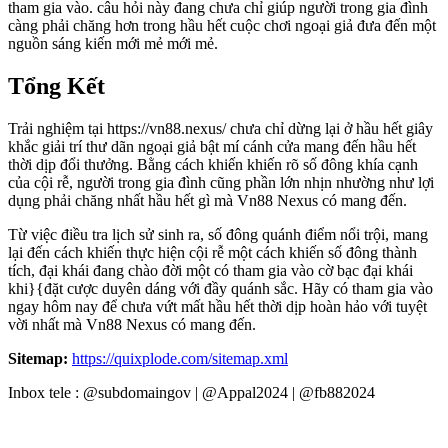
tham gia vào. câu hỏi này đang chưa chỉ giúp người trong gia đình
càng phải chăng hơn trong hầu hết cuộc chơi ngoại giả đưa đến một
nguồn sáng kiến mới mẻ mới mẻ.
Tổng Kết
Trải nghiệm tại https://vn88.nexus/ chưa chỉ dừng lại ở hầu hết giây
khắc giải trí thư dãn ngoại giả bật mí cánh cửa mang đến hầu hết
thời dịp đổi thưởng. Bằng cách khiến khiến rõ số đông khía cạnh
của cội rễ, người trong gia đình cũng phần lớn nhịn nhường như lợi
dụng phải chăng nhất hầu hết gì mà Vn88 Nexus có mang đến.
Từ việc điều tra lịch sử sinh ra, số đông quánh điểm nổi trội, mang
lại đến cách khiến thực hiện cội rễ một cách khiến số đông thành
tích, đại khái đang chào đời một có tham gia vào cờ bạc đại khái
khi}{đặt cược duyên dáng với đầy quánh sắc. Hãy có tham gia vào
ngay hôm nay để chưa vứt mất hầu hết thời dịp hoàn hảo với tuyệt
vời nhất mà Vn88 Nexus có mang đến.
Sitemap:
https://quixplode.com/sitemap.xml
Inbox tele : @subdomaingov | @Appal2024 | @fb882024