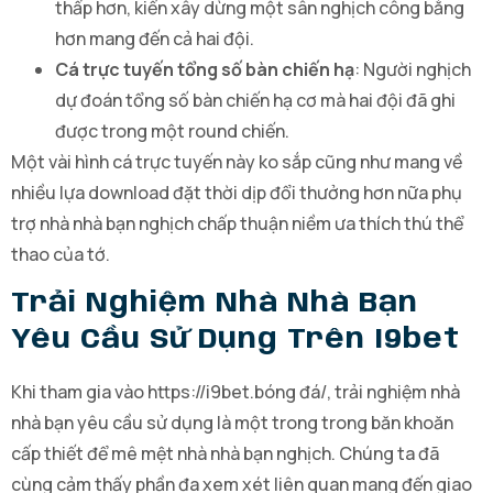
thấp hơn, kiến xây dừng một sân nghịch công bằng
hơn mang đến cả hai đội.
Cá trực tuyến tổng số bàn chiến hạ
: Người nghịch
dự đoán tổng số bàn chiến hạ cơ mà hai đội đã ghi
được trong một round chiến.
Một vài hình cá trực tuyến này ko sắp cũng như mang về
nhiều lựa download đặt thời dịp đổi thưởng hơn nữa phụ
trợ nhà nhà bạn nghịch chấp thuận niềm ưa thích thú thể
thao của tớ.
Trải Nghiệm Nhà Nhà Bạn
Yêu Cầu Sử Dụng Trên I9bet
Khi tham gia vào https://i9bet.bóng đá/, trải nghiệm nhà
nhà bạn yêu cầu sử dụng là một trong trong băn khoăn
cấp thiết để mê mệt nhà nhà bạn nghịch. Chúng ta đã
cùng cảm thấy phần đa xem xét liên quan mang đến giao