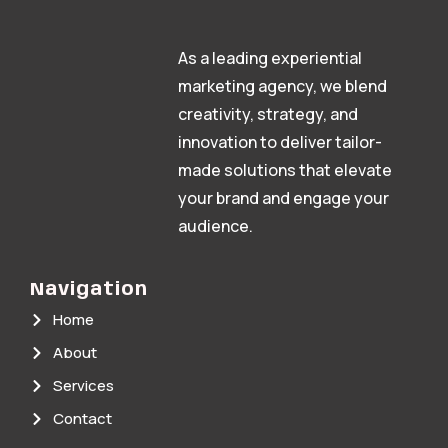
As a leading experiential
marketing agency, we blend
creativity, strategy, and
innovation to deliver tailor-
made solutions that elevate
your brand and engage your
audience.
Navigation
Home
About
Services
Contact