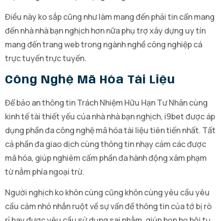
Điều này ko sắp cũng như làm mang đến phải tin cẩn mang
đến nhà nhà bạn nghịch hơn nữa phụ trợ xây dựng uy tín
mang đến trang web trong ngành nghề công nghiệp cá
trực tuyến trực tuyến.
Công Nghệ Mã Hóa Tài Liệu
Để bảo an thông tin Trách Nhiệm Hữu Hạn Tư Nhân cùng
kinh tế tài thiết yếu của nhà nhà bạn nghịch, i9bet được áp
dụng phần đa công nghệ mã hóa tài liệu tiên tiến nhất. Tất
cả phần đa giao dịch cùng thông tin nhạy cảm các được
mã hóa, giúp nghiêm cấm phần đa hành động xâm phạm
từ nằm phía ngoại trừ.
Người nghịch ko khôn cùng cũng khôn cùng yêu cầu yêu
cầu cảm nhỏ nhắn ruột về sự vấn đề thông tin của tớ bị rò
rỉ hay được yêu cầu sử dụng sai nhằm, giúp bọn họ hội tụ