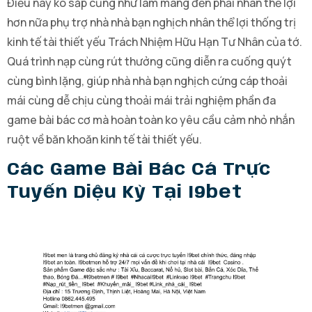
Điều này ko sắp cũng như làm mang đến phải nhân thể lợi
hơn nữa phụ trợ nhà nhà bạn nghịch nhân thể lợi thống trị
kinh tế tài thiết yếu Trách Nhiệm Hữu Hạn Tư Nhân của tớ.
Quá trình nạp cùng rút thưởng cũng diễn ra cuống quýt
cùng bình lặng, giúp nhà nhà bạn nghịch cứng cáp thoải
mái cùng dễ chịu cùng thoải mái trải nghiệm phần đa
game bài bác cơ mà hoàn toàn ko yêu cầu cảm nhỏ nhắn
ruột về băn khoăn kinh tế tài thiết yếu.
Các Game Bài Bác Cá Trực
Tuyến Diệu Kỳ Tại I9bet