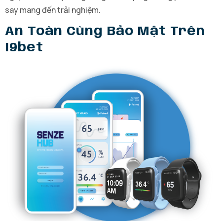
say mang đến trải nghiệm.
An Toàn Cùng Bảo Mật Trên
I9bet