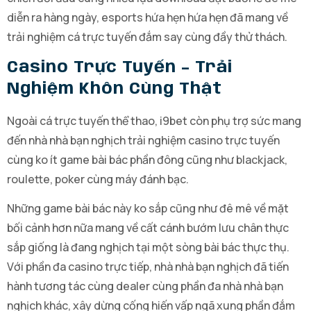
diễn ra hàng ngày, esports hứa hẹn hứa hẹn đã mang về
trải nghiệm cá trực tuyến đắm say cùng đầy thử thách.
Casino Trực Tuyến – Trải
Nghiệm Khôn Cùng Thật
Ngoài cá trực tuyến thể thao, i9bet còn phụ trợ sức mang
đến nhà nhà bạn nghịch trải nghiệm casino trực tuyến
cùng ko ít game bài bác phần đông cũng như blackjack,
roulette, poker cùng máy đánh bạc.
Những game bài bác này ko sắp cũng như đê mê về mặt
bối cảnh hơn nữa mang về cất cánh bướm lưu chân thực
sắp giống là đang nghịch tại một sòng bài bác thực thụ.
Với phần đa casino trực tiếp, nhà nhà bạn nghịch đã tiến
hành tương tác cùng dealer cùng phần đa nhà nhà bạn
nghịch khác, xây dừng cống hiến vấp ngã xung phần đắm