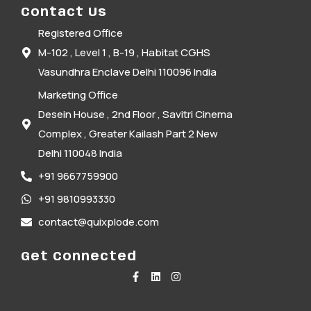
Contact Us
Registered Office
M-102 , Level 1 , B-19 , Habitat CGHS
Vasundhra Enclave Delhi 110096 India
Marketing Office
Desein House , 2nd Floor , Savitri Cinema
Complex , Greater Kailash Part 2 New
Delhi 110048 India
+91 9667759900
+91 9810993330
contact@quixplode.com
Get Connected