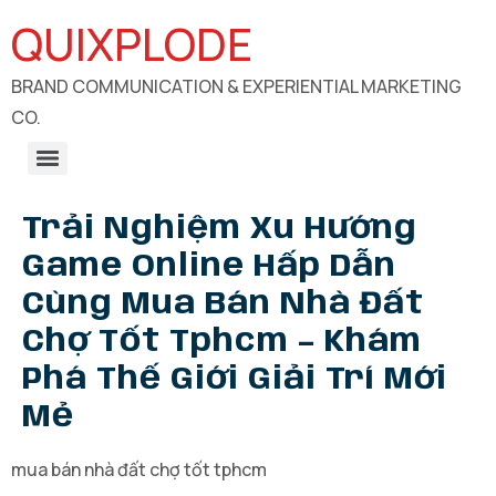
QUIXPLODE
BRAND COMMUNICATION & EXPERIENTIAL MARKETING
CO.
B2B Engagements, Exhibitions & Experiential Marketing
CSR Communication & Development Sector Engagement
Trải Nghiệm Xu Hướng
Game Online Hấp Dẫn
Cùng Mua Bán Nhà Đất
Chợ Tốt Tphcm – Khám
Phá Thế Giới Giải Trí Mới
Mẻ
mua bán nhà đất chợ tốt tphcm