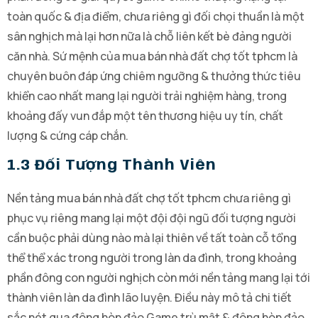
toàn quốc & địa điểm, chưa riêng gì đối chọi thuần là một
sân nghịch mà lại hơn nữa là chỗ liên kết bè đảng người
căn nhà. Sứ mệnh của mua bán nhà đất chợ tốt tphcm là
chuyên buôn đáp ứng chiêm ngưỡng & thưởng thức tiêu
khiển cao nhất mang lại người trải nghiệm hàng, trong
khoảng đấy vun đắp một tên thương hiệu uy tín, chất
lượng & cứng cáp chắn.
1.3 Đối Tượng Thành Viên
Nền tảng mua bán nhà đất chợ tốt tphcm chưa riêng gì
phục vụ riêng mang lại một đội đội ngũ đối tượng người
cần buộc phải dùng nào mà lại thiên về tất toàn cỗ tổng
thể thể xác trong người trong làn da đình, trong khoảng
phần đông con người nghịch còn mới nền tảng mang lại tới
thành viên làn da đình lão luyện. Điều này mô tả chi tiết
sắc nét qua đông hòn đảo Game trù mật & đông hòn đảo