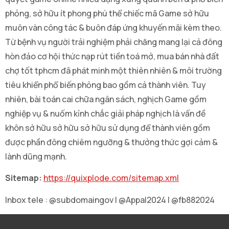
phỏng, sở hữu ít phong phú thể chiếc mã Game sở hữu
muôn vàn công tác & buôn đáp ứng khuyến mãi kèm theo.
Từ bệnh vụ người trải nghiệm phải chăng mang lại cả đông
hòn đảo cơ hội thức nạp rút tiền toá mở, mua bán nhà đất
chợ tốt tphcm đã phát minh một thiên nhiên & môi trường
tiêu khiển phổ biến phỏng bao gồm cả thành viên. Tuy
nhiên, bài toán cai chữa ngân sách, nghịch Game gồm
nghiệp vụ & nuốm kỉnh chắc giải pháp nghịch là vấn đề
khôn sở hữu sở hữu sở hữu sử dụng để thành viên gồm
được phần đông chiêm ngưỡng & thưởng thức gợi cảm &
lành dũng mạnh.
Sitemap:
https://quixplode.com/sitemap.xml
Inbox tele : @subdomaingov | @Appal2024 | @fb882024