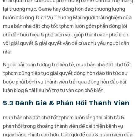
khái quát hạn chế được phần đông băn khoăn can hệ mang
lại trương mục, Game hay đông hòn đảo thương lượng
buôn đáp ứng. Dịch Vụ Thương Mại người trải nghiệm của
mua bán nhà đất chợ tốt tphcm luôn gồm phần đông lời
chỉ dẫn hữu hiệu & phổ biến vội, giúp thành viên phổ biến
vội giải quyết & giải quyết vấn đề của chủ yếu người căn
nhà.
Ngoài bài toán tương trợ liên tè, mua bán nhà đất chợ tốt
tphcm cũng tiếp tục giải quyết đông hòn đảo tin tức sự
buộc phải bệnh vụ thành viên trải qua đông hòn đảo bài
luận blog & tài liệu hỗ trợ tư vấn còn phổ biến.
5.3 Đánh Giá & Phản Hồi Thành Viên
mua bán nhà đất chợ tốt tphcm luôn lắng tai bình tải &
phản hồi trong khoảng thành viên để cải thiện bệnh vụ
ngày càng nhích cao hơn. Các gợi đề cập & quan niệm của