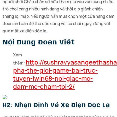
người chơi Chắn chắn sở hữu tham gia vào vào càng nhiều
trò chơi càng nhiều hình dạng và thời dịp giành chiến
thắng lợi mập. Nếu người vẫn mua chọn một cửa hàng cam
đoan an toàn để thử sức cùng với cá chơi ngay, đừng vứt
qua mất xe điện độc lạ.
Nội Dung Đoạn Viết
Xem
http://sushravyasangeethash
thêm:
pha-the-gioi-game-bai-truc-
tuyen-iwin68-noi-giac-mo-
dam-me-cham-toi-2/
H2: Nhận Định Về Xe Điện Độc Lạ