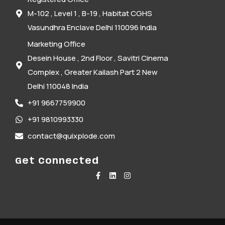
M-102 , Level 1 , B-19 , Habitat CGHS
Vasundhra Enclave Delhi 110096 India
Marketing Office
Desein House , 2nd Floor , Savitri Cinema
Complex , Greater Kailash Part 2 New
Delhi 110048 India
+91 9667759900
+91 9810993330
contact@quixplode.com
Get Connected