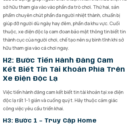
sở hữu tham gia vào vào phần đa trò chơi. Thứ hai, sản
phẩm chuyên chút phần đa người nhiệt thành, chuẩn bị
giúp đỡ người dù ngày hay đêm, phần đa khu vực. Cuối
thuộc, xe điện độc lạ cam đoan bảo mật thông tin biết tin
thành cục của người chơi, chế tạo nên sự bình tĩnh khi sở
hữu tham gia vào cá chơi ngay.
H2: Bước Tiến Hành Đăng Cam
Kết Biết Tin Tài Khoản Phía Trên
Xe Điện Độc Lạ
Việc tiến hành đăng cam kết biết tin tài khoản tại xe điện
độc lạ rất 1-1 giản và cuống quýt. Hãy thuộc cảm giác
công việc yêu cầu triển khai.
H3: Bước 1 – Truy Cập Home