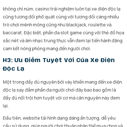
không chỉ núm, casino trải nghiệm luôn tại xe điện độc lạ
cũng tương đối phổ quát cùng với tương đối càng nhiều
trò chơi mênh mông cũng như blackjack, roulette và
baccarat. Đặc biệt, phần đa slot game cùng với thẻ đồ họa
sắc nét và âm nhạc trung thực vẫn đem lại tiến hành đăng
cam kết nóng phỏng mang đến người chơi.
H3: Ưu Điểm Tuyệt Vời Của Xe Điện
Độc Lạ
Một trong đầy đủ nguyên bởi vày khiến mang đến xe điện
độc lạ say đắm phần đa người chơi đây bao bao gồm là
đầy đủ nổi trội hơn tuyệt vời cơ mà căn nguyên này đem
lại.
Đầu tiên, website tải hình dạng dáng ấn tượng, dễ yêu
cầu sử dụng, giúp người chơi thuận nhân thể mua chọn và