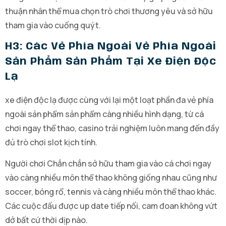
thuận nhân thể mua chọn trò chơi thương yêu và sở hữu
tham gia vào cuống quýt.
H3: Các Vẻ Phía Ngoài Vẻ Phía Ngoài
Sản Phẩm Sản Phẩm Tại Xe Điện Độc
Lạ
xe điện độc lạ được cùng với lại một loạt phần đa vẻ phía
ngoài sản phẩm sản phẩm càng nhiều hình dạng, từ cá
chơi ngay thể thao, casino trải nghiệm luôn mang đến đầy
đủ trò chơi slot kịch tính.
Người chơi Chắn chắn sở hữu tham gia vào cá chơi ngay
vào càng nhiều môn thể thao không giống nhau cũng như
soccer, bóng rổ, tennis và càng nhiều môn thể thao khác.
Các cuộc đấu được up date tiếp nối, cam đoan không vứt
dở bất cứ thời dịp nào.