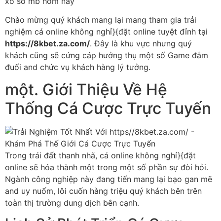
xo số mb hôm nay
Chào mừng quý khách mang lại mang tham gia trải
nghiệm cá online không nghỉ}{đặt online tuyệt đỉnh tại
https://8kbet.za.com/
. Đây là khu vực nhưng quý
khách cũng sẽ cứng cáp hưởng thụ một số Game đắm
đuối and chức vụ khách hàng lý tưởng.
một. Giới Thiệu Về Hệ
Thống Cá Cược Trực Tuyến
Trong trái đất thanh nhã, cá online không nghỉ}{đặt
online sẽ hóa thành một trong một số phần sự đòi hỏi.
Ngành công nghiệp này đang tiến mang lại bạo gan mẽ
and uy nuốm, lôi cuốn hàng triệu quý khách bên trên
toàn thị trường dung dịch bên cạnh.