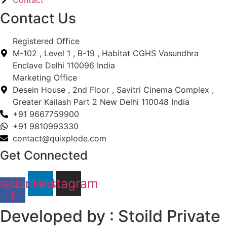
Contact
Contact Us
Registered Office
M-102 , Level 1 , B-19 , Habitat CGHS Vasundhra
Enclave Delhi 110096 India
Marketing Office
Desein House , 2nd Floor , Savitri Cinema Complex ,
Greater Kailash Part 2 New Delhi 110048 India
+91 9667759900
+91 9810993330
contact@quixplode.com
Get Connected
cebook-
Linkedin
Instagram
f
Developed by :
Stoild Private