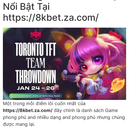
Nổi Bật Tại
https://8kbet.za.com/
Một trong mỗi điểm lôi cuốn nhất của
https://8kbet.za.com/
đây chính là danh sách Game
phong phú and nhiều dạng and phong phú nhưng chúng
được mang lại.