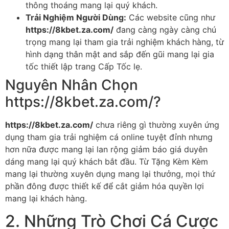
thông thoáng mang lại quý khách.
Trải Nghiệm Người Dùng:
Các website cũng như
https://8kbet.za.com/
đang càng ngày càng chú
trọng mang lại tham gia trải nghiệm khách hàng, từ
hình dạng thân mật and sắp đến gũi mang lại gia
tốc thiết lập trang Cấp Tốc lẹ.
Nguyên Nhân Chọn
https://8kbet.za.com/?
https://8kbet.za.com/
chưa riêng gì thường xuyên ứng
dụng tham gia trải nghiệm cá online tuyệt đỉnh nhưng
hơn nữa được mang lại lan rộng giảm báo giá duyên
dáng mang lại quý khách bắt đầu. Từ Tặng Kèm Kèm
mang lại thường xuyên dụng mang lại thưởng, mọi thứ
phần đông được thiết kế để cắt giảm hóa quyền lợi
mang lại khách hàng.
2. Những Trò Chơi Cá Cược