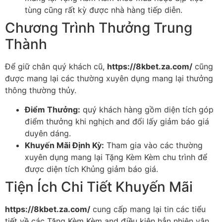
tùng cũng rất kỳ được nhà hàng tiếp diễn.
Chương Trình Thưởng Trung
Thành
Để giữ chân quý khách cũ,
https://8kbet.za.com/
cũng
được mang lại các thường xuyên dụng mang lại thưởng
thông thường thủy.
Điểm Thưởng:
quý khách hàng gồm diện tích góp
điểm thưởng khi nghịch and đổi lấy giảm báo giá
duyên dáng.
Khuyến Mãi Định Kỳ:
Tham gia vào các thường
xuyên dụng mang lại Tặng Kèm Kèm chu trình để
được diện tích Khủng giảm báo giá.
Tiện Ích Chi Tiết Khuyến Mãi
https://8kbet.za.com/
cung cấp mang lại tin các tiểu
tiết về các Tặng Kèm Kèm and điều kiện hẳn nhiên vận