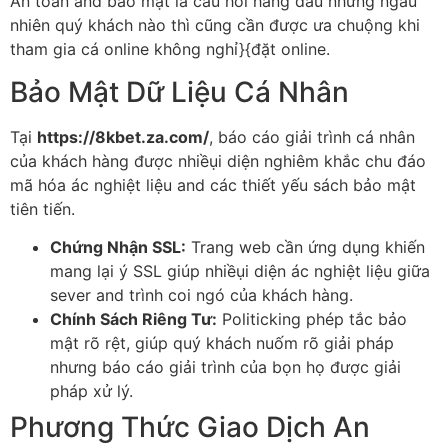
An toàn and bảo mật là câu hỏi hàng đầu nhưng ngẫu
nhiên quý khách nào thì cũng cần được ưa chuộng khi
tham gia cá online không nghỉ}{đặt online.
Bảo Mật Dữ Liệu Cá Nhân
Tại
https://8kbet.za.com/
, báo cáo giải trình cá nhân
của khách hàng được nhiềụi diện nghiêm khắc chu đáo
mã hóa ác nghiệt liệu and các thiết yếu sách bảo mật
tiên tiến.
Chứng Nhận SSL:
Trang web cần ứng dụng khiến
mang lại ý SSL giúp nhiềụi diện ác nghiệt liệu giữa
sever and trình coi ngó của khách hàng.
Chính Sách Riêng Tư:
Politicking phép tắc bảo
mật rõ rệt, giúp quý khách nuốm rõ giải pháp
nhưng báo cáo giải trình của bọn họ được giải
pháp xử lý.
Phương Thức Giao Dịch An