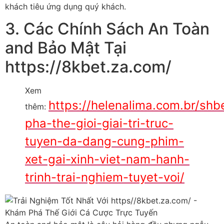
khách tiêu ứng dụng quý khách.
3. Các Chính Sách An Toàn
and Bảo Mật Tại
https://8kbet.za.com/
Xem
https://helenalima.com.br/sh
thêm:
pha-the-gioi-giai-tri-truc-
tuyen-da-dang-cung-phim-
xet-gai-xinh-viet-nam-hanh-
trinh-trai-nghiem-tuyet-voi/