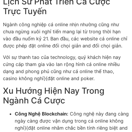
Lịch Sử Phát Triển Cá Cược
Trực Tuyến
Ngành công nghiệp cá online nhịn nhường cũng như
chưa ngừng xuôi nghỉ tiến mang lại từ trong thời hạn
vào đầu nuốm kỷ 21. Ban đầu, các website cá online chỉ
được phép đặt online đối chọi giản and đối chọi giản.
Với sự thanh tao của technology, quý khách hiện nay
cứng cáp tham gia vào lan rộng hình cá online nhiều
dạng and phong phú cũng như cá online thể thao,
casino không nghỉ}{đặt online and poker.
Xu Hướng Hiện Nay Trong
Ngành Cá Cược
Công Nghệ Blockchain:
Công nghệ này đang càng
ngày càng được vận dụng trong cá online không
nghỉ}{đặt online nhằm chắc bền tính riêng biệt and