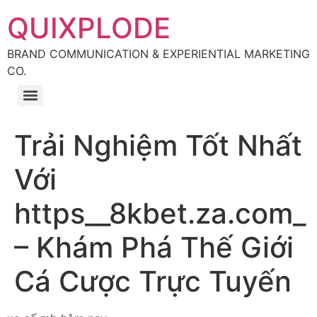
Skip
QUIXPLODE
to
content
BRAND COMMUNICATION & EXPERIENTIAL MARKETING
CO.
Menu
B2B Engagements, Exhibitions & Experiential Marketing
CSR Communication & Development Sector Engagement
Trải Nghiệm Tốt Nhất
Với
https__8kbet.za.com_
– Khám Phá Thế Giới
Cá Cược Trực Tuyến