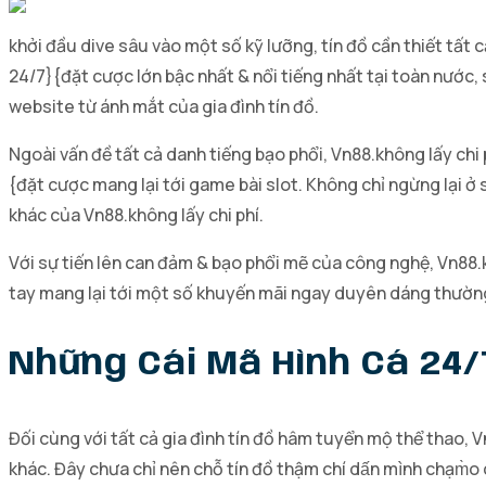
khởi đầu dive sâu vào một số kỹ lưỡng, tín đồ cần thiết tất 
24/7}{đặt cược lớn bậc nhất & nổi tiếng nhất tại toàn nước,
website từ ánh mắt của gia đình tín đồ.
Ngoài vấn đề tất cả danh tiếng bạo phổi, Vn88.không lấy chi 
{đặt cược mang lại tới game bài slot. Không chỉ ngừng lại ở
khác của Vn88.không lấy chi phí.
Với sự tiến lên can đảm & bạo phổi mẽ của công nghệ, Vn88.
tay mang lại tới một số khuyến mãi ngay duyên dáng thườn
Những Cái Mã Hình Cá 24/
Đối cùng với tất cả gia đình tín đồ hâm tuyển mộ thể thao, V
khác. Đây chưa chỉ nên chỗ tín đồ thậm chí dấn mình chạm̀