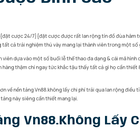
{đặt cược 24/7}{đặt cược được rất lan rộng tín đồ đùa hâm tu
g tất cả trải nghiệm thú vày mang lại thành viên trong một s
h viên dựa vào một số buổi lễ thể thao đa dạng & cái mã hình 
hàng thậm chí ngay tức khắc tậu thấy tất cả gì họ cần thiết &
ơn về nền tảng Vn88.không lấy chi phí trải qua lan rộng điều t
tảng này siêng cần thiết mang lại.
ng Vn88.không Lấy C