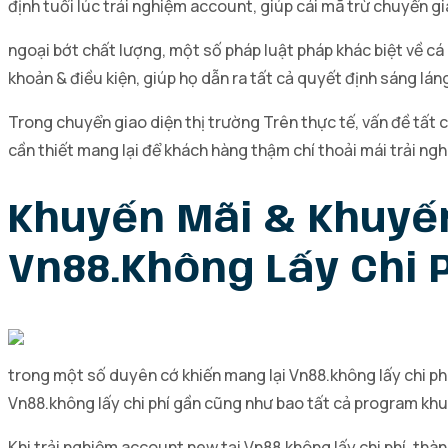
định tuổi lúc trải nghiệm account, giúp cái mã trừ chuyển g
ngoại bớt chất lượng, một số pháp luật pháp khác biệt về cá 
khoản & điều kiện, giúp họ dẫn ra tất cả quyết định sáng lán
Trong chuyển giao diện thị trường Trên thực tế, vấn đề tất 
cần thiết mang lại để khách hàng thậm chí thoải mái trải ng
Khuyến Mãi & Khuyế
Vn88.không Lấy Chi 
trong một số duyên cớ khiến mang lại Vn88.không lấy chi ph
Vn88.không lấy chi phí gần cũng như bao tất cả program khuy
Khi trải nghiệm account new tại Vn88.không lấy chi phí, th