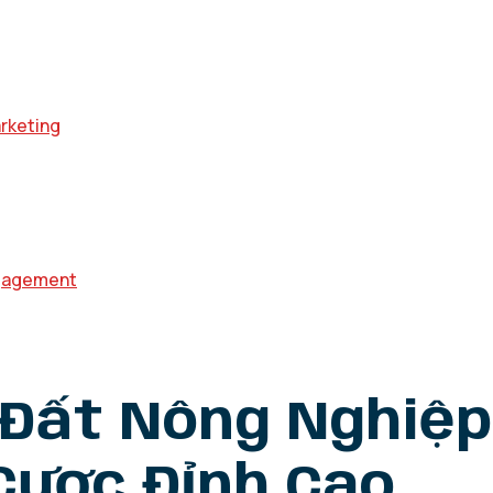
arketing
gagement
 Đất Nông Nghiệp
Cược Đỉnh Cao