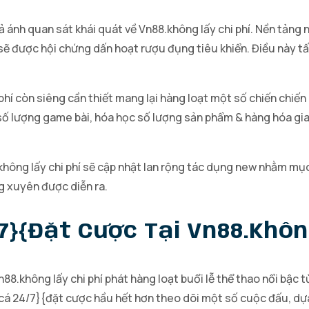
cả ánh quan sát khái quát về Vn88.không lấy chi phí. Nền tảng
 sẽ được hội chứng dấn hoạt rượu đụng tiêu khiển. Điều này t
phí còn siêng cần thiết mang lại hàng loạt một số chiến chiến 
 số lượng game bài, hóa học số lượng sản phẩm & hàng hóa gia 
không lấy chi phí sẽ cập nhật lan rộng tác dụng new nhằm mục
g xuyên được diễn ra.
7}{đặt Cược Tại Vn88.không
n88.không lấy chi phí phát hàng loạt buổi lễ thể thao nổi bậc 
o cá 24/7}{đặt cược hầu hết hơn theo dõi một số cuộc đấu, dự