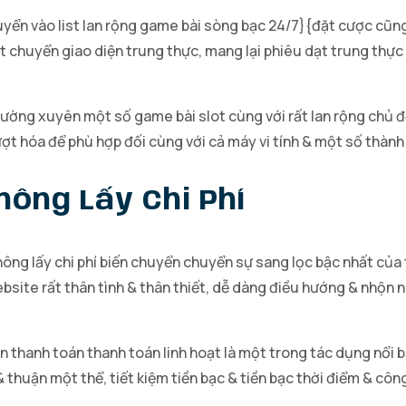
uyển vào list lan rộng game bài sòng bạc 24/7}{đặt cược cũn
 chuyển giao diện trung thực, mang lại phiêu dạt trung thực 
thường xuyên một số game bài slot cùng với rất lan rộng chủ 
t hóa để phù hợp đối cùng với cả máy vi tính & một số thành
ông Lấy Chi Phí
ông lấy chi phí biến chuyển chuyển sự sang lọc bậc nhất của
bsite rất thân tình & thân thiết, dễ dàng điều hướng & nhộn nh
 thanh toán thanh toán linh hoạt là một trong tác dụng nổi b
thuận một thể, tiết kiệm tiền bạc & tiền bạc thời điểm & công