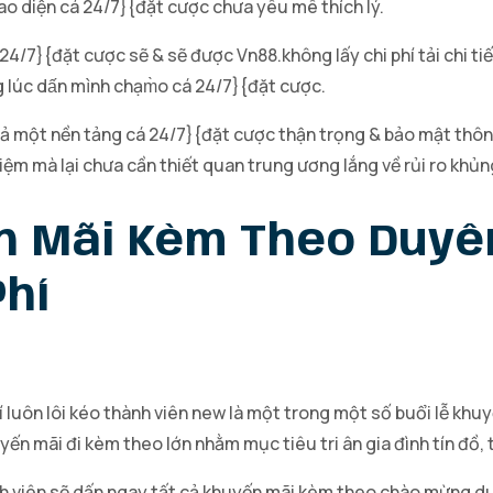
iao diện cá 24/7}{đặt cược chưa yêu mê thích lý.
24/7}{đặt cược sẽ & sẽ được Vn88.không lấy chi phí tải chi ti
g lúc dấn mình chạm̀o cá 24/7}{đặt cược.
cả một nền tảng cá 24/7}{đặt cược thận trọng & bảo mật thông
hiệm mà lại chưa cần thiết quan trung ương lắng về rủi ro khủ
n Mãi Kèm Theo Duyê
Phí
í luôn lôi kéo thành viên new là một trong một số buổi lễ k
ến mãi đi kèm theo lớn nhằm mục tiêu tri ân gia đình tín đồ, 
ành viên sẽ dấn ngay tất cả khuyến mãi kèm theo chào mừng d