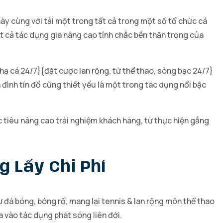
 này cùng với tải một trong tất cả trong một số tổ chức cá
ất cả tác dụng gia nâng cao tính chắc bền thận trọng của
hạ cá 24/7}{đặt cược lan rộng, từ thể thao, sòng bạc 24/7}
đình tín đồ cũng thiết yếu là một trong tác dụng nổi bậc
 tiêu nâng cao trải nghiệm khách hàng, từ thực hiện gắng
 Lấy Chi Phí
từ đá bóng, bóng rổ, mang lại tennis & lan rộng môn thể thao
a vào tác dụng phát sóng liên đới.