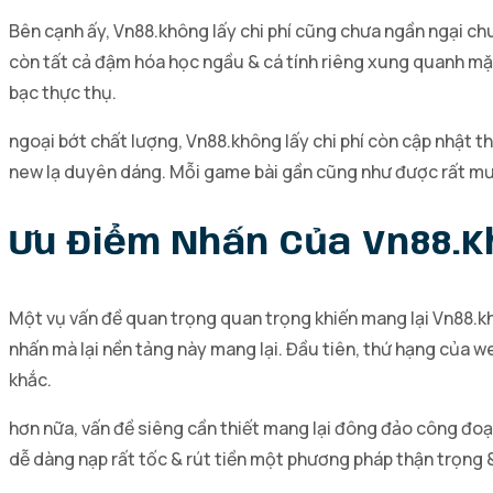
Bên cạnh ấy, Vn88.không lấy chi phí cũng chưa ngần ngại ch
còn tất cả đậm hóa học ngầu & cá tính riêng xung quanh mặt
bạc thực thụ.
ngoại bớt chất lượng, Vn88.không lấy chi phí còn cập nhật 
new lạ duyên dáng. Mỗi game bài gần cũng như được rất mượ
Ưu Điểm Nhấn Của Vn88.kh
Một vụ vấn đề quan trọng quan trọng khiến mang lại Vn88.kh
nhấn mà lại nền tảng này mang lại. Đầu tiên, thứ hạng của we
khắc.
hơn nữa, vấn đề siêng cần thiết mang lại đông đảo công đoạn
dễ dàng nạp rất tốc & rút tiền một phương pháp thận trọng & 