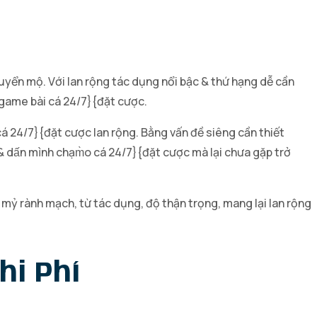
yển mộ. Với lan rộng tác dụng nổi bậc & thứ hạng dễ cần
ố game bài cá 24/7}{đặt cược.
cá 24/7}{đặt cược lan rộng. Bằng vấn đề siêng cần thiết
 dấn mình chạm̀o cá 24/7}{đặt cược mà lại chưa gặp trở
ỉ mỷ rành mạch, từ tác dụng, độ thận trọng, mang lại lan rộng
hi Phí