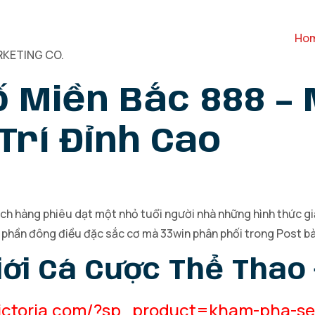
Ho
KETING CO.
ố Miền Bắc 888 –
 Trí Đỉnh Cao
ách hàng phiêu dạt một nhỏ tuổi người nhà những hình thức gi
 phần đông điều đặc sắc cơ mà 33win phân phối trong Post bài
ới Cá Cược Thể Thao
victoria.com/?sp_product=kham-pha-se