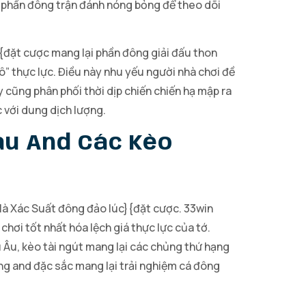
 phần đông trận đánh nóng bỏng để theo dõi
{đặt cược mang lại phần đông giải đấu thon
ô” thực lực. Điều này nhu yếu người nhà chơi đề
 cũng phân phối thời dịp chiến chiến hạ mập ra
 với dung dịch lượng.
au And Các Kèo
là Xác Suất đông đảo lúc}{đặt cược. 33win
hơi tốt nhất hóa lệch giá thực lực của tớ.
 Âu, kèo tài ngút mang lại các chủng thứ hạng
ng and đặc sắc mang lại trải nghiệm cá đông