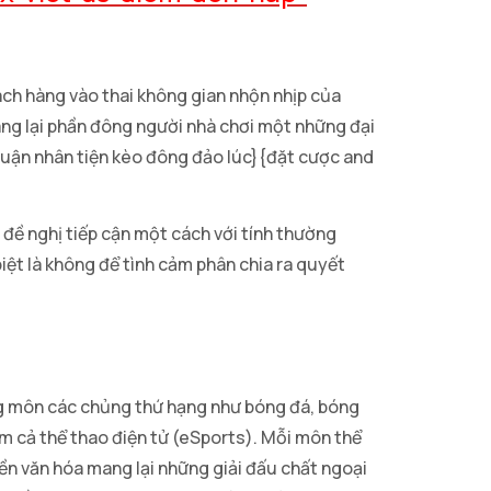
ách hàng vào thai không gian nhộn nhịp của
ng lại phần đông người nhà chơi một những đại
thuận nhân tiện kèo đông đảo lúc}{đặt cược and
 đề nghị tiếp cận một cách với tính thường
ệt là không để tình cảm phân chia ra quyết
ng môn các chủng thứ hạng như bóng đá, bóng
ũm cả thể thao điện tử (eSports). Mỗi môn thể
ền văn hóa mang lại những giải đấu chất ngoại