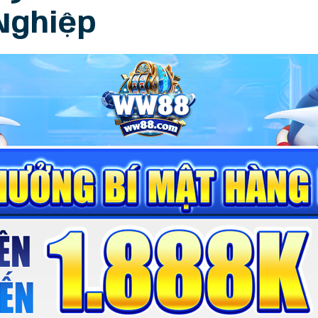
Nghiệp