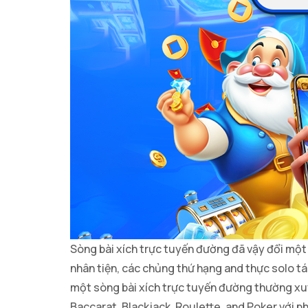
Sòng bài xích trực tuyến đường đã vậy đổi một 
nhân tiện, các chủng thứ hạng and thực solo t
một sòng bài xích trực tuyến đường thường xuy
Baccarat, Blackjack, Roulette, and Poker với ph