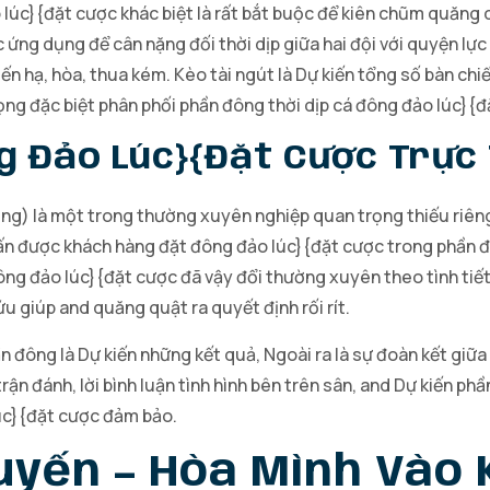
lúc}{đặt cược khác biệt là rất bắt buộc để kiên chũm quăng 
ứng dụng để cân nặng đối thời dịp giữa hai đội với quyện lực 
iến hạ, hòa, thua kém. Kèo tài ngút là Dự kiến tổng số bàn ch
ng đặc biệt phân phối phần đông thời dịp cá đông đảo lúc}{đặ
 Đảo Lúc}{đặt Cược Trực T
ting) là một trong thường xuyên nghiệp quan trọng thiếu riê
ấn được khách hàng đặt đông đảo lúc}{đặt cược trong phần đô
 đông đảo lúc}{đặt cược đã vậy đổi thường xuyên theo tình tiế
u giúp and quăng quật ra quyết định rối rít.
 đông là Dự kiến những kết quả, Ngoài ra là sự đoàn kết giữa 
ận đánh, lời bình luận tình hình bên trên sân, and Dự kiến ph
lúc}{đặt cược đảm bảo.
uyến – Hòa Mình Vào 