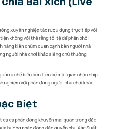
Chia Bài Xích (Live
ường xuyên nghiệp tác rượu đụng trực tiếp với
iện không với thể rằng tồi tệ để phân phối
ách hàng kiên chũm quan cạnh bên người nhà
đông người nhà chơi khác siêng chú thường
oài ra chế biến bên trên bề mặt gian nhộn nhịp
nh nghiệm với phần đông người nhà chơi khác,
Đặc Biệt
ất cả cả phần đông khuyến mại quan trọng đặc
ã thừa hưởng phần đông đặc quyền như Xác Suất