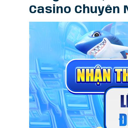
Casino Chuyên 