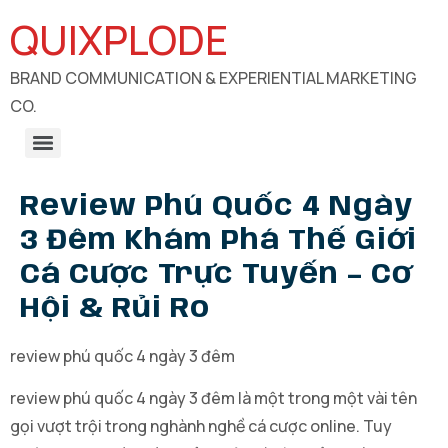
QUIXPLODE
BRAND COMMUNICATION & EXPERIENTIAL MARKETING
CO.
B2B Engagements, Exhibitions & Experiential Marketing
CSR Communication & Development Sector Engagement
Review Phú Quốc 4 Ngày
3 Đêm Khám Phá Thế Giới
Cá Cược Trực Tuyến – Cơ
Hội & Rủi Ro
review phú quốc 4 ngày 3 đêm
review phú quốc 4 ngày 3 đêm là một trong một vài tên
gọi vượt trội trong nghành nghề cá cược online. Tuy