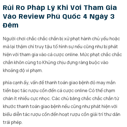
Rủi Ro Pháp Lý Khi Với Tham Gia
Vào Review Phú Quốc 4 Ngày 3
Đêm
Người chơi chắc chắc chắn bị xử phạt hành chủ yếu hoặc
mà lại thậm chí truy tậu tố hình sự nếu cũng như bị phát
hiện với tham gia vào cá cược online. Mức phạt chắc chắc
chắn khôn cùng to Khủng chịu đựng ràng buộc vào
khoảng độ vi phạm.
phía cạnh ấy, vấn đề thanh toán giao bệnh đỏ may mắn
tiền bạc tác rượu cồn đến cá cược online Có thể chạm
chán ít nhiều cực nhọc. Các chủ băng chắc chắc chắn từ
khước thanh toán giao bệnh nếu cũng như phát hiện với
biểu diễn tác rượu cồn đến hoạt rượu cồn giải trí thư dãn
trái phép.