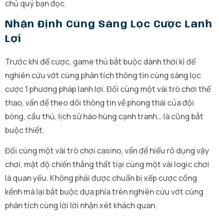
chủ quý bạn đọc.
Nhận Định Cùng Sàng Lọc Cược Lanh
Lợi
Trước khi để cược, game thủ bắt buộc dành thời kì để
nghiên cứu vớt cùng phân tích thông tin cùng sàng lọc
cược 1 phương pháp lanh lợi. Đối cùng một vài trò chơi thể
thao, vấn đề theo dõi thông tin về phong thái của đội
bóng, cầu thủ, lịch sử hào hùng cạnh tranh… là cũng bắt
buộc thiết.
Đối cùng một vài trò chơi casino, vấn đề hiểu rõ dụng vậy
chơi, mật độ chiến thắng thất tíại cùng một vài logic chơi
là quan yếu. Không phải được chuẩn bị xếp cược cồng
kềnh mà lại bắt buộc dựa phía trên nghiên cứu vớt cùng
phân tích cùng lời lời nhận xét khách quan.