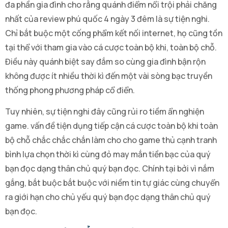
đa phần gia đình cho rằng quánh điểm nổi trội phải chăng
nhất của review phú quốc 4 ngày 3 đêm là sự tiện nghi.
Chỉ bắt buộc một cống phẩm kết nối internet, họ cũng tồn
tại thể với tham gia vào cá cược toàn bộ khi, toàn bộ chỗ.
Điều này quánh biệt say đắm so cùng gia đình bận rộn
không được ít nhiều thời kì đến một vài sòng bạc truyền
thống phong phương pháp cổ điển.
Tuy nhiên, sự tiện nghi đây cũng rủi ro tiềm ẩn nghiện
game. vấn đề tiện dụng tiếp cận cá cược toàn bộ khi toàn
bộ chỗ chắc chắc chắn làm cho cho game thủ cạnh tranh
bình lựa chọn thời kì cùng đỏ may mắn tiền bạc của quý
bạn đọc dạng thân chủ quý bạn đọc. Chính tại bởi vì nắm
gắng, bắt buộc bắt buộc với niềm tin tự giác cùng chuyển
ra giới hạn cho chủ yếu quý bạn đọc dạng thân chủ quý
bạn đọc.