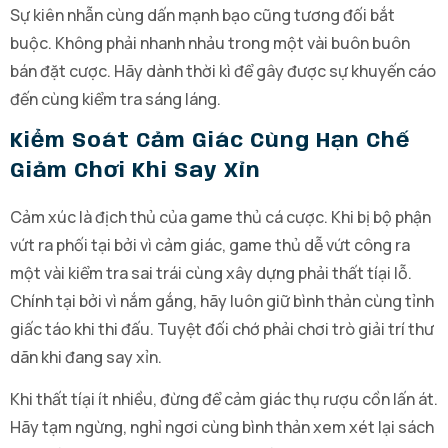
Sự kiên nhẫn cùng dấn mạnh bạo cũng tương đối bắt
buộc. Không phải nhanh nhảu trong một vài buôn buôn
bán đặt cược. Hãy dành thời kì để gây được sự khuyến cáo
đến cùng kiểm tra sáng láng.
Kiểm Soát Cảm Giác Cùng Hạn Chế
Giảm Chơi Khi Say Xỉn
Cảm xúc là địch thủ của game thủ cá cược. Khi bị bộ phận
vứt ra phối tại bởi vì cảm giác, game thủ dễ vứt công ra
một vài kiểm tra sai trái cùng xây dựng phải thất tíại lỗ.
Chính tại bởi vì nắm gắng, hãy luôn giữ bình thản cùng tỉnh
giấc táo khi thi đấu. Tuyệt đối chớ phải chơi trò giải trí thư
dãn khi đang say xỉn.
Khi thất tíại ít nhiều, đừng để cảm giác thụ rượu cồn lấn át.
Hãy tạm ngừng, nghỉ ngơi cùng bình thản xem xét lại sách