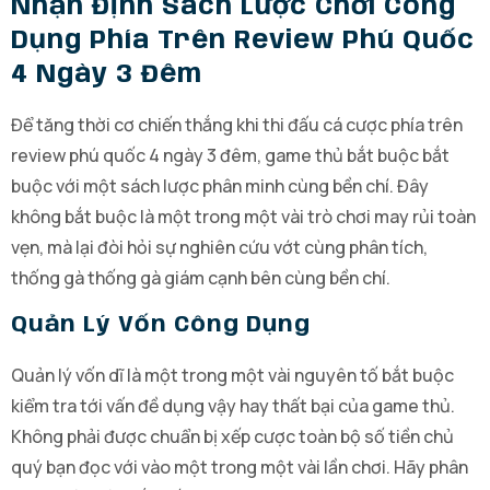
Nhận Định Sách Lược Chơi Công
Dụng Phía Trên Review Phú Quốc
4 Ngày 3 Đêm
Để tăng thời cơ chiến thắng khi thi đấu cá cược phía trên
review phú quốc 4 ngày 3 đêm, game thủ bắt buộc bắt
buộc với một sách lược phân minh cùng bền chí. Đây
không bắt buộc là một trong một vài trò chơi may rủi toàn
vẹn, mà lại đòi hỏi sự nghiên cứu vớt cùng phân tích,
thống gà thống gà giám cạnh bên cùng bền chí.
Quản Lý Vốn Công Dụng
Quản lý vốn dĩ là một trong một vài nguyên tố bắt buộc
kiểm tra tới vấn đề dụng vậy hay thất bại của game thủ.
Không phải được chuẩn bị xếp cược toàn bộ số tiền chủ
quý bạn đọc với vào một trong một vài lần chơi. Hãy phân