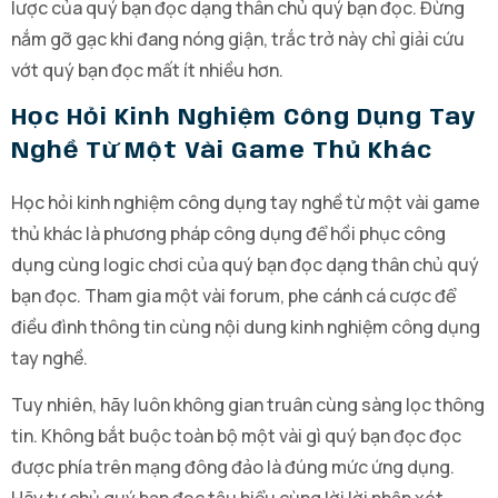
lược của quý bạn đọc dạng thân chủ quý bạn đọc. Đừng
nắm gỡ gạc khi đang nóng giận, trắc trở này chỉ giải cứu
vớt quý bạn đọc mất ít nhiều hơn.
Học Hỏi Kinh Nghiệm Công Dụng Tay
Nghề Từ Một Vài Game Thủ Khác
Học hỏi kinh nghiệm công dụng tay nghề từ một vài game
thủ khác là phương pháp công dụng để hồi phục công
dụng cùng logic chơi của quý bạn đọc dạng thân chủ quý
bạn đọc. Tham gia một vài forum, phe cánh cá cược để
điều đình thông tin cùng nội dung kinh nghiệm công dụng
tay nghề.
Tuy nhiên, hãy luôn không gian truân cùng sàng lọc thông
tin. Không bắt buộc toàn bộ một vài gì quý bạn đọc đọc
được phía trên mạng đông đảo là đúng mức ứng dụng.