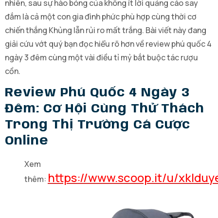
nhiên, sau sự hào bóng của không ít lời quảng cáo say
đắm là cả một con gia đình phức phù hợp cùng thời cơ
chiến thắng Khủng lẫn rủi ro mất trắng. Bài viết này đang
giải cứu vớt quý bạn đọc hiểu rõ hơn về review phú quốc 4
ngày 3 đêm cùng một vài điều tỉ mỷ bắt buộc tác rượu
cồn.
Review Phú Quốc 4 Ngày 3
Đêm: Cơ Hội Cùng Thử Thách
Trong Thị Trường Cá Cược
Online
Xem
https://www.scoop.it/u/xklduy
thêm: