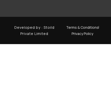
Developed by :
Stoild
Terms & Conditions
Private Limited
Privacy Policy