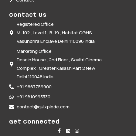
Contact Us
Registered Office
M-102 , Level 1 , B-19 , Habitat CGHS
Vasundhra Enclave Delhi 110096 India
Marketing Office
Desein House , 2nd Floor , Savitri Cinema
Complex , Greater Kailash Part 2 New
Delhi 110048 India
+91 9667759900
+91 9810993330
contact@quixplode.com
Get Connected