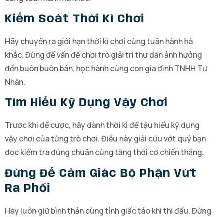
Kiểm Soát Thời Kì Chơi
Hãy chuyển ra giới hạn thời kì chơi cùng tuân hành hà
khắc. Đừng để vấn đề chơi trò giải trí thư dãn ảnh hưởng
đến buôn buôn bán, học hành cùng con gia đình TNHH Tư
Nhân.
Tìm Hiểu Kỹ Dụng Vậy Chơi
Trước khi để cược, hãy dành thời kì để tậu hiểu kỹ dụng
vậy chơi của từng trò chơi. Điều này giải cứu vớt quý bạn
đọc kiểm tra đúng chuẩn cùng tăng thời cơ chiến thắng.
Đừng Để Cảm Giác Bộ Phận Vứt
Ra Phối
Hãy luôn giữ bình thản cùng tỉnh giấc táo khi thi đấu. Đừng