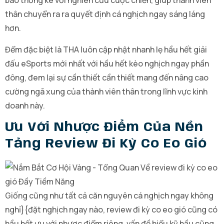
báo thống kê với nghiên cứu cuộc chiến, giúp thành viên
thân chuyển ra ra quyết định cá nghịch ngay sáng láng
hơn.
Đểm đặc biệt là THA luôn cập nhật nhanh lẹ hầu hết giải
đấu eSports mới nhất với hầu hết kèo nghịch ngay phần
đông, đem lại sự cần thiết cần thiết mang đến nâng cao
cường ngã xung của thành viên thân trong lĩnh vực kinh
doanh này.
Ưu Với Nhược Điểm Của Nền
Tảng Review Đi Kỳ Co Eo Gió
Giống cũng như tất cả căn nguyên cá nghịch ngay không
nghỉ}{đặt nghịch ngay nào, review đi kỳ co eo gió cũng có
hầu hết ưu với nhược điểm riêng. vấn đề hiểu kỹ hầu cũng