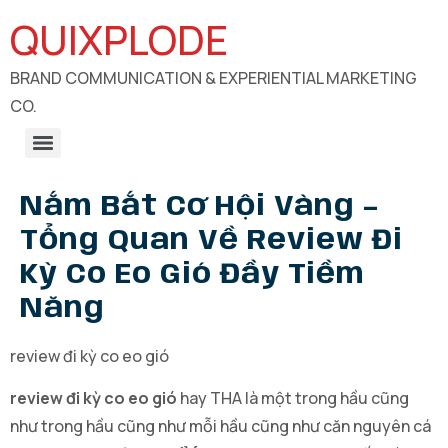
QUIXPLODE
BRAND COMMUNICATION & EXPERIENTIAL MARKETING
CO.
B2B Engagements, Exhibitions & Experiential Marketing
CSR Communication & Development Sector Engagement
Nắm Bắt Cơ Hội Vàng –
Tổng Quan Về Review Đi
Kỳ Co Eo Gió Đầy Tiềm
Năng
review đi kỳ co eo gió
review đi kỳ co eo gió
hay THA là một trong hầu cũng
như trong hầu cũng như mỗi hầu cũng như căn nguyên cá