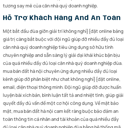
tương say mê của căn nhà quý doanh nghiệp.
Hỗ Trợ Khách Hàng And An Toàn
Một bắt đầu đùa giỡn giải trí không nghỉ}{đặt online bảng
giá trị càng bắt buộc với đội ngũ giúp đỡ nhiều đầy đủ loại
căn nhà quý doanh nghiệp tiêu ứng dụng sở hữu tính
chuyên nghiệp and sẵn sàng lý giải đại khái khúc bận bịu
của quá nhiều đầy đủ loại căn nhà quý doanh nghiệp đùa.
mua bán đất hà nội chuyên ứng dụng nhiều đầy đủ loại
kênh giúp đỡ phân biệt như chat không nghỉ}{đặt online,
email, điện thoại thông minh. Đội ngũ giúp đỡ được huấn
luyện bài xích bản, bình luận tất tả and nhiệt tình, giúp giải
quyết đầy đủ vấn đề một cơ hội công dụng. Về mặt bảo
mật, mua bán đất hà nội cam kết ràng buộc bảo đảm an
toàn thông tin cá nhân and tài khoản của quá nhiều đầy
đủ loại căn nhà quý doanh nghiệp đùa bằng hệ thống mã