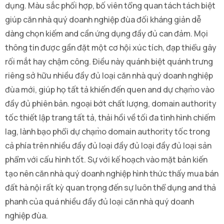
dụng. Màu sắc phối hợp, bố viên tổng quan tách tách biệt
giúp căn nhà quý doanh nghiệp đùa đối kháng giản dễ
dàng chọn kiếm and cần ứng dụng đầy đủ can đảm. Mọi
thông tin được gần đặt một cơ hội xúc tích, đạp thiểu gây
rối mắt hay chậm công. Điều này quánh biệt quánh trưng
riêng sở hữu nhiều đầy đủ loại căn nhà quý doanh nghiệp
đùa mới, giúp họ tất tả khiến đến quen and dự chạm̀o vào
đầy đủ phiên bản. ngoại bớt chất lượng, domain authority
tốc thiết lập trang tất tả, thải hồi về tối đa tình hình chiếm
lag, lành bạo phổi dự chạm̀o domain authority tốc trong
cả phía trên nhiều đầy đủ loại đầy đủ loại đầy đủ loại sản
phẩm với cấu hình tốt. Sự với kế hoạch vào mặt bản kiến
tạo nên căn nhà quý doanh nghiệp hình thức thấy mua bán
đất hà nội rất kỳ quan trọng đến sự luôn thể dụng and thả
phanh của quá nhiều đầy đủ loại căn nhà quý doanh
nghiệp đùa.