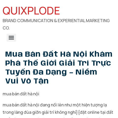
QUIXPLODE
BRAND COMMUNICATION & EXPERIENTIAL MARKETING
CO.
B2B Engagements, Exhibitions & Experiential Marketing
CSR Communication & Development Sector Engagement
Mua Bán Đất Hà Nội Khám
Phá Thế Giới Giải Trí Trực
Tuyến Đa Dạng – Niềm
Vui Vô Tận
mua bán đất hà nội
mua bán đất hà nội đang nổi lên như một hiện tượng lạ
trong làng đùa giỡn giải trí không nghỉ}{đặt online tại đất