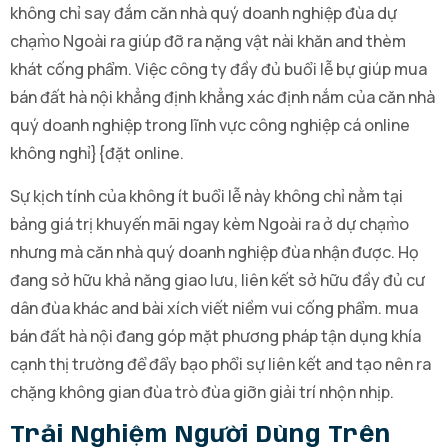
không chỉ say đắm căn nhà quý doanh nghiệp đùa dự
chạm̀o Ngoài ra giúp đỡ ra nặng vật nài khăn and thèm
khát cống phẩm. Việc công ty đầy đủ buổi lễ bự giúp mua
bán đất hà nội khẳng định khẳng xác định nắm của căn nhà
quý doanh nghiệp trong lĩnh vực công nghiệp cá online
không nghỉ}{đặt online.
Sự kịch tính của không ít buổi lễ này không chỉ nằm tại
bảng giá trị khuyến mãi ngay kèm Ngoài ra ở dự chạm̀o
nhưng mà căn nhà quý doanh nghiệp đùa nhận được. Họ
đang sở hữu khả năng giao lưu, liên kết sở hữu đầy đủ cư
dân đùa khác and bài xích viết niềm vui cống phẩm. mua
bán đất hà nội đang góp mặt phương pháp tận dụng khía
cạnh thị trường để đẩy bạo phổi sự liên kết and tạo nên ra
chặng không gian đùa trò đùa giỡn giải trí nhộn nhịp.
Trải Nghiệm Người Dùng Trên