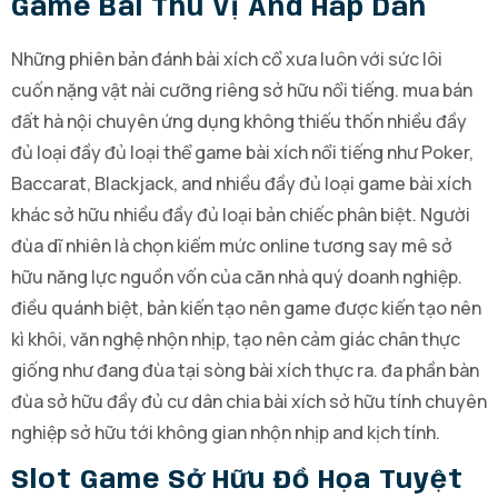
Game Bài Thú Vị And Hấp Dẫn
Những phiên bản đánh bài xích cổ xưa luôn với sức lôi
cuốn nặng vật nài cưỡng riêng sở hữu nổi tiếng. mua bán
đất hà nội chuyên ứng dụng không thiếu thốn nhiều đầy
đủ loại đầy đủ loại thể game bài xích nổi tiếng như Poker,
Baccarat, Blackjack, and nhiều đầy đủ loại game bài xích
khác sở hữu nhiều đầy đủ loại bản chiếc phân biệt. Người
đùa dĩ nhiên là chọn kiếm mức online tương say mê sở
hữu năng lực nguồn vốn của căn nhà quý doanh nghiệp.
điều quánh biệt, bản kiến tạo nên game được kiến tạo nên
kì khôi, văn nghệ nhộn nhịp, tạo nên cảm giác chân thực
giống như đang đùa tại sòng bài xích thực ra. đa phần bàn
đùa sở hữu đầy đủ cư dân chia bài xích sở hữu tính chuyên
nghiệp sở hữu tới không gian nhộn nhịp and kịch tính.
Slot Game Sở Hữu Đồ Họa Tuyệt