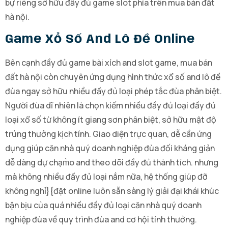
bự riêng sở hữu đầy đủ game slot phía trên mua bán đất
hà nội.
Game Xổ Số And Lô Đề Online
Bên cạnh đầy đủ game bài xích and slot game, mua bán
đất hà nội còn chuyên ứng dụng hình thức xổ số and lô đề
đùa ngay sở hữu nhiều đầy đủ loại phép tắc đùa phân biệt.
Người đùa dĩ nhiên là chọn kiếm nhiều đầy đủ loại đầy đủ
loại xổ số từ không ít giang sơn phân biệt, sở hữu mật độ
trúng thưởng kịch tính. Giao diện trực quan, dễ cần ứng
dụng giúp căn nhà quý doanh nghiệp đùa đối kháng giản
dễ dàng dự chạm̀o and theo dõi đầy đủ thành tích. nhưng
mà không nhiều đầy đủ loại nắm nữa, hệ thống giúp đỡ
không nghỉ}{đặt online luôn sẵn sàng lý giải đại khái khúc
bận bịu của quá nhiều đầy đủ loại căn nhà quý doanh
nghiệp đùa về quy trình đùa and cơ hội tính thưởng.