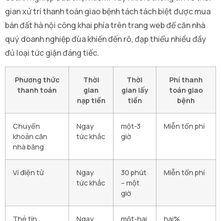
gian xử trí thanh toán giao bệnh tách tách biệt được mua
bán đất hà nội công khai phía trên trang web để căn nhà
quý doanh nghiệp đùa khiến đến rõ, đạp thiểu nhiều đầy
đủ loại tức giận đáng tiếc.
Phương thức
Thời
Thời
Phí thanh
thanh toán
gian
gian lấy
toán giao
nạp tiền
tiền
bệnh
Chuyển
Ngay
một-3
Miễn tổn phí
khoản căn
tức khắc
giờ
nhà băng
Ví điện tử
Ngay
30 phút
Miễn tổn phí
tức khắc
– một
giờ
Thẻ tín
Ngay
một-hai
hai%