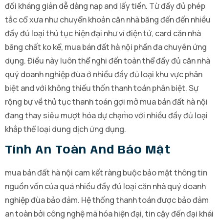
đối kháng giản dễ dàng nạp and lấy tiền. Từ đầy đủ phép
tắc cổ xưa như chuyển khoản căn nhà băng đến đến nhiều
đầy đủ loại thủ tục hiện đại như ví điện tử, card căn nhà
băng chất ko kể, mua bán đất hà nội phần đa chuyên ứng
dụng. Điều này luôn thể nghi đến toàn thể đầy đủ căn nhà
quý doanh nghiệp đùa ở nhiều đầy đủ loại khu vực phân
biệt and với không thiếu thốn thanh toán phân biệt. Sự
rộng bự về thủ tục thanh toán gợi mở mua bán đất hà nội
đang thay siêu mượt hóa dự chạm̀o với nhiều đầy đủ loại
khắp thể loại dung dịch ứng dụng.
Tính An Toàn And Bảo Mật
mua bán đất hà nội cam kết ràng buộc bảo mật thông tin
nguồn vốn của quá nhiều đầy đủ loại căn nhà quý doanh
nghiệp đùa bảo đảm. Hệ thống thanh toán được bảo đảm
an toàn bởi công nghệ mã hóa hiện đại, tin cậy đến đại khái