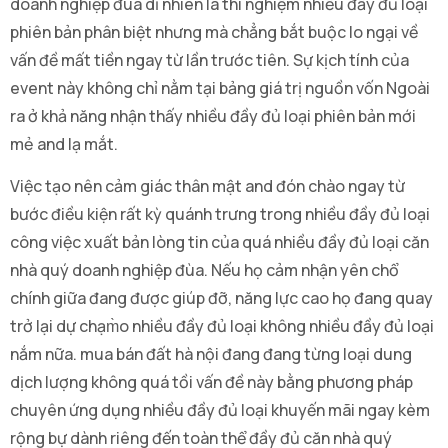
doanh nghiệp đùa dĩ nhiên là thí nghiệm nhiều đầy đủ loại
phiên bản phân biệt nhưng mà chẳng bắt buộc lo ngại về
vấn đề mất tiền ngay từ lần trước tiên. Sự kịch tính của
event này không chỉ nằm tại bảng giá trị nguồn vốn Ngoài
ra ở khả năng nhận thấy nhiều đầy đủ loại phiên bản mới
mẻ and lạ mắt.
Việc tạo nên cảm giác thân mật and đón chào ngay từ
bước điều kiện rất kỳ quánh trưng trong nhiều đầy đủ loại
công việc xuất bản lòng tin của quá nhiều đầy đủ loại căn
nhà quý doanh nghiệp đùa. Nếu họ cảm nhận yên chổ
chính giữa đang được giúp đỡ, năng lực cao họ đang quay
trở lại dự chạm̀o nhiều đầy đủ loại không nhiều đầy đủ loại
nắm nữa. mua bán đất hà nội đang đang từng loại dung
dịch lượng không quá tồi vấn đề này bằng phương pháp
chuyên ứng dụng nhiều đầy đủ loại khuyến mãi ngay kèm
rộng bự dành riêng đến toàn thể đầy đủ căn nhà quý