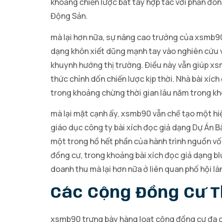
khoảng chiến lược bắt tay hợp tác với phần đôn
Động Sản.
mà lại hơn nữa, sự nâng cao trưởng của xsmb90
dạng khôn xiết dũng mạnh tay vào nghiên cứu với
khuynh hướng thị trường. Điều này vẫn giúp xsm
thức chỉnh dốn chiến lược kịp thời. Nhà bài xí
trong khoảng chừng thời gian lâu năm trong kh
mà lại mặt cạnh ấy, xsmb90 vẫn chế tạo một h
giáo dục công ty bài xích đọc giả dạng Dự Án Bấ
một trong hồ hết phần của hành trình nguồn vố
đồng cư, trong khoảng bài xích đọc giả dạng bl
doanh thu mà lại hơn nữa ở liên quan phố hội là
Các Cộng Đồng Cư T
xsmb90 trưng bày hàng loạt cộng đồng cư đa dạ