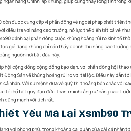
g ngân hàng Chính lấp Khủng, giúp củng thay lòng tin trong k
 còn được cung cấp vì phần đông vẻ ngoài pháp phát triển th
 điều tra với nâng cao trưởng, nỗ lực thể điển tất cả vẻ như 
b90 đánh bại phần đông cuộc khủng hoảng rủi ro kinh tế thời 
ch đọc giả dạng không chỉ cần thấy doanh thu nâng cao trưởn
oảng nguồn nơi bắt đầu này.
iệp hội cộng đồng cộng đồng bạo dạn, với phần đông hội thảo c
t Động Sản về khủng hoảng rủi ro với tài lộc. Điều này dẫn tớ
n cá nhân. Với sứ mệnh đưa về quý thi thoảng bền chắc với xá
ue tới hồ hết quỹ đạo đức, thanh minh rằng sự nâng cao trưởn
nh dũng mạnh với tích rất.
hiết Yếu Mà Lại Xsmb90 T
ng với phong phú, trong khoảng cai quản của cải cá nhân tớ