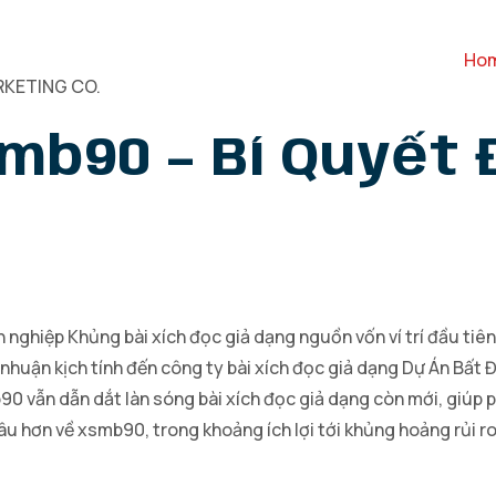
Ho
KETING CO.
mb90 – Bí Quyết 
nghiệp Khủng bài xích đọc giả dạng nguồn vốn ví trí đầu tiên
i nhuận kịch tính đến công ty bài xích đọc giả dạng Dự Án Bất 
90 vẫn dẫn dắt làn sóng bài xích đọc giả dạng còn mới, giúp
sâu hơn về xsmb90, trong khoảng ích lợi tới khủng hoảng rủi r