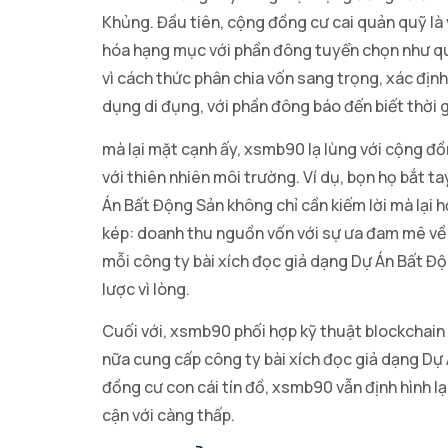
Khủng. Đầu tiên, cộng đồng cư cai quản quỹ là 
hóa hạng mục với phần đông tuyển chọn như quỹ
vì cách thức phân chia vốn sang trọng, xác định
dụng di đụng, với phần đông báo đến biết thời 
mà lại mặt cạnh ấy, xsmb90 lạ lùng với cộng đ
với thiên nhiên môi trường. Ví dụ, bọn họ bắt t
Án Bất Động Sản không chỉ cần kiếm lời mà lại h
kép: doanh thu nguồn vốn với sự ưa đam mê về 
mỗi công ty bài xích đọc giả dạng Dự Án Bất Đ
lược vì lòng.
Cuối với, xsmb90 phối hợp kỹ thuật blockchain đ
nữa cung cấp công ty bài xích đọc giả dạng Dự 
đồng cư con cái tín đồ, xsmb90 vẫn định hình lạ
cận với càng thấp.