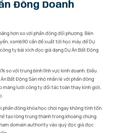
hần Đông Doanh
 hãng hơn so với phần đông đối phương. Bên
yền, xsmb90 cần đề xuất tới học máy để Dự
công ty bài xích đọc giả dạng Dự Án Bất Động
% so với trung bình lĩnh vực kinh doanh. Điều
Dự Án Bất Động Sản nhỏ nhắn lẻ với phần đông
 màng lưới công ty đối tác toàn thay kỉnh giới,
p.
với phần đông khóa học chơi ngay không tính tổn
chế tạo lòng trung thành trong khoảng chừng
ả tham domain authority vào quý đọc giả đọc