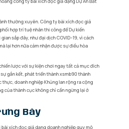
hoảng công ty bài xích đọc giả dạng Dự Án Bất
ành thường xuyên. Công ty bài xích đọc giả
phối hợp trí tuệ nhân thi công để Dự kiến
gian sắp đây, như đại dịch COVID-19, vì cách
g mà lại hơn nữa cảm nhận được sự điều hòa
hiến lược với sự kiện chơi ngay tất cả mục đích
i sự gắn kết, phát triển thành xsmb90 thành
c thực, doanh nghiệp Khủng lan rộng ra cộng
g của thành cục không chỉ cần ngừng lại ở
rưng Bày
i bài xích đọc giả dạng doanh nghiệp quy mô