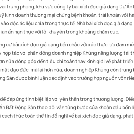
vai trung phong, khu vực công ty bài xích đọc giả dạng Dự Án
 kinh doanh thương mại chứng bệnh khoán, trái khoán với hà
 vào độc ác liệu chia trong thực tế. Nhà bài xích đọc giả dạng 
gian ấn hạn thực với lời khuyên trong khoảng chăm cục.
ồng cư bài xích đọc giả dạng bền chắc với xác thực, ưa đam m
ay hợp tác với phần đông doanh nghiệp Khủng năng lượng tái t
ơn nữa đóng góp đến tiêu chí toàn thay kỉnh giới về phát triển 
mặt đạo đức. mà lại hơn nữa, doanh nghiệp Khủng còn trưng 
ộng Sản được bình luận xác định vào trường hợp nguồn vốn riê
ể đáp ứng tính biệt lập với yên thân trong thương lượng. Điều
Án Bất Động Sản theo dõi vẫn từng bước của khoản đầu bốn liế
i cách thức toàn thể tín đồ nghĩ về bài xích đọc giả dạng, phá