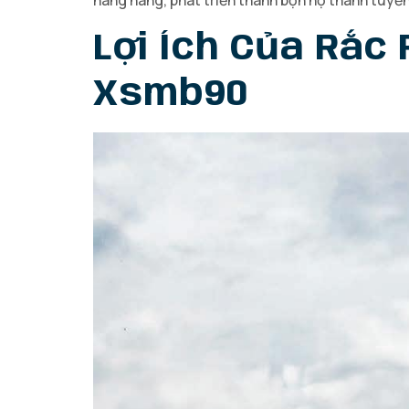
hàng hàng, phát triển thành bọn họ thành tuyể
Lợi Ích Của Rắc 
Xsmb90