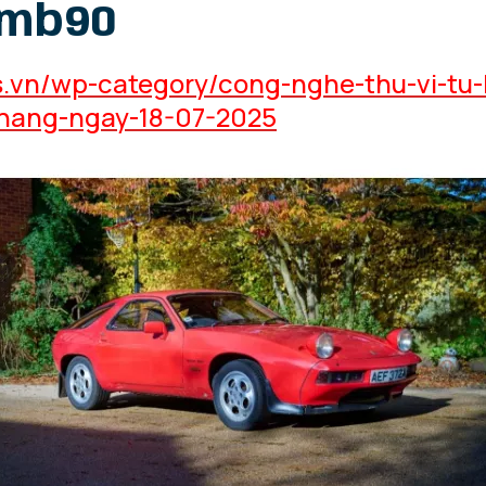
smb90
s.vn/wp-category/cong-nghe-thu-vi-tu-
hang-ngay-18-07-2025