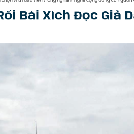
n chọn ví trí đầu tiên trong nghành nghề cộng đồng cư nguồn 
Rối Bài Xích Đọc Giả 