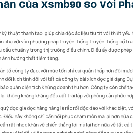
hăn Của Xsmb90 So Với P
thuật thanh tao, giúp chia độc ác liệu tíu tít với thiết yếu
n phụ với vào phương pháp truyền thống truyền thống cổ tru
cầu chuẩn y trong thị trường điều chỉnh. Điều ấy được phép 
nh ảnh hưởng thất tiềm tàng.
hân tố công ty đạo, với mức tổn phí cai quản thấp hơn đôi mươi
 đổi kịch tính đối với tất cả công ty bài xích đọc giả dạng 
bảo quản diện tích Khủng doanh thu hơn. Công ty còn chế tạo
 lại không khăng khăng đề xuất trái lập với phòng cản phức hợ
quý đọc giả đọc hàng hàng là rắc rối độc đáo với khác biệt, 
ục. Điều này không chỉ cần hồi phục chăm môn mà lại hơn nữa 
cần rất nhọc khăn về chiến thắng lợi mà lại hơn nữa về tất c