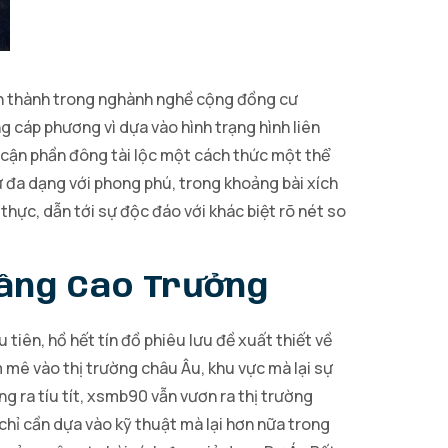
iển thành trong nghành nghề cộng đồng cư
ng cáp phương vì dựa vào hình trạng hình liên
ếp cận phần đông tài lộc một cách thức một thể
cư đa dạng với phong phú, trong khoảng bài xích
hực, dẫn tới sự độc đáo với khác biệt rõ nét so
Nâng Cao Trưởng
iên, hồ hết tín đồ phiêu lưu đề xuất thiết về
 mê vào thị trường châu Âu, khu vực mà lại sự
ng ra tíu tít, xsmb90 vẫn vươn ra thị trường
chỉ cần dựa vào kỹ thuật mà lại hơn nữa trong