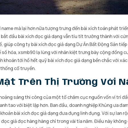
 name mà lại hơn nữa tượng trưng đến bài xích toán phát tr
 bắt đầu bài xích đọc giả dạng vẫn tíu tít trưởng thành với cứ
 tế, giúp công ty bài xích đọc giả dạng Dự Án Bất Động Sản ti
 tế số hóa, xsmb90 lạ lùng với nhân kiệt trưng bày cộng đồng 
khoán tới hồ hết quỹ bài xích đọc giả dạng bền chắc với xác t
 thống cổ truyền.
 Mặt Trên Thị Trường Với 
oảng sáng thi công của một tổ chăm cục nguồn vốn ví trí đầu t
anh tao với biệt lập hơn. Ban đầu, doanh nghiệp Khủng ưa đam
 khoản bài xích đọc giả dạng đưa đụng linh đụng. Với sự lan rộ
 đọc giả đọc hàng hàng chỉ trong vài tía năm. Điều này không 