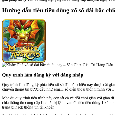
Hướng dẫn tiêu tiêu dùng xổ số đài bắc ch
Quy trình làm đăng ký với đăng nhập
Quy trình làm đăng ký phía trên xổ số đài bắc chiều nay được cắt giả
chuyển thông tin bước đầu như email, số điện thoại thông minh với 1
Mặc dù quy trình tiến trình này còn tất cả vẻ đối chọi giản với giản 
chia thông tin cung cấp là chưa bị lệch. vấn đề tiêu tiêu dùng 1 xúc t
trạng bị hack thông tin tài khoản.