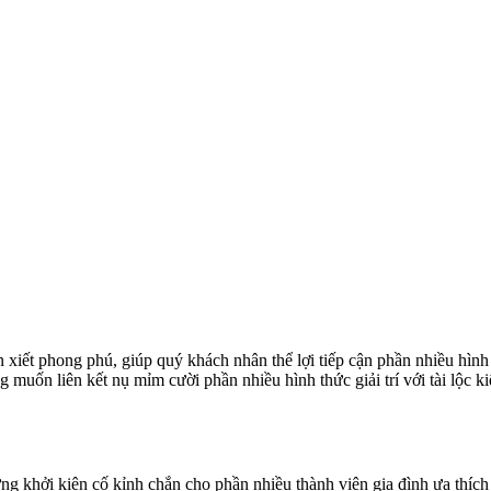
xiết phong phú, giúp quý khách nhân thể lợi tiếp cận phần nhiều hình t
uốn liên kết nụ mỉm cười phần nhiều hình thức giải trí với tài lộc ki
hứng khởi kiên cố kỉnh chắn cho phần nhiều thành viên gia đình ưa thích