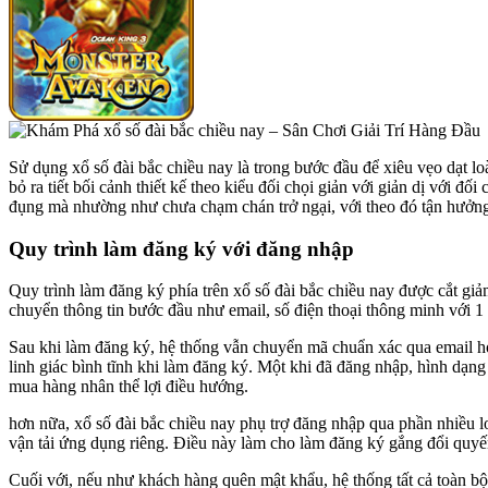
Sử dụng xổ số đài bắc chiều nay là trong bước đầu để xiêu vẹo dạt lo
bỏ ra tiết bối cảnh thiết kế theo kiểu đối chọi giản với giản dị với 
đụng mà nhường như chưa chạm chán trở ngại, với theo đó tận hưởng
Quy trình làm đăng ký với đăng nhập
Quy trình làm đăng ký phía trên xổ số đài bắc chiều nay được cắt giả
chuyển thông tin bước đầu như email, số điện thoại thông minh với 1
Sau khi làm đăng ký, hệ thống vẫn chuyển mã chuẩn xác qua email ho
linh giác bình tĩnh khi làm đăng ký. Một khi đã đăng nhập, hình dạn
mua hàng nhân thể lợi điều hướng.
hơn nữa, xổ số đài bắc chiều nay phụ trợ đăng nhập qua phần nhiều lo
vận tải ứng dụng riêng. Điều này làm cho làm đăng ký gắng đổi quyến
Cuối với, nếu như khách hàng quên mật khẩu, hệ thống tất cả toàn bộ 