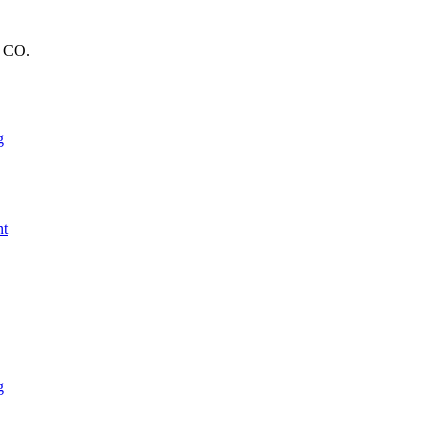
 CO.
g
nt
g