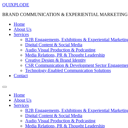
QUIXPLODE
BRAND COMMUNICATION & EXPERIENTIAL MARKETING
Home
About Us
Services
B2B Engagements, Exhibitions & Experiential Marketin
Digital Content & Social Media
Audio Visual Production & Podcasting
Media Relations, PR & Thought Leadership
Creative Design & Brand Identity
CSR Communication & Development Sector Engageme
Technology-Enabled Communication Solutions
Contact
Home
About Us
Services
B2B Engagements, Exhibitions & Experiential Marketin
Digital Content & Social Media
Audio Visual Production & Podcasting
Media Relations, PR & Thought Leadership