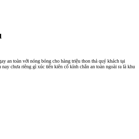
u
ngay an toàn với nóng bỏng cho hàng triệu thon thả quý khách tại
nay chưa riêng gì xúc tiến kiên cố kỉnh chắn an toàn ngoài ra là khu