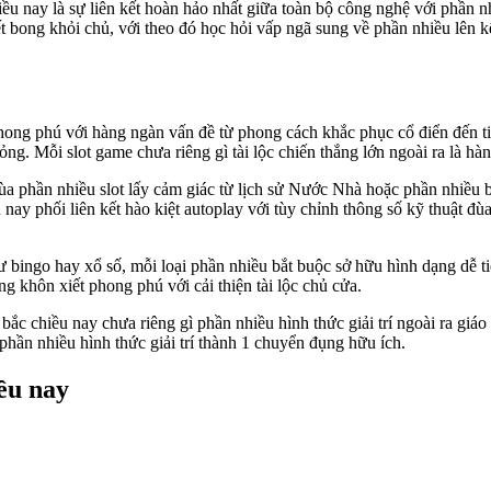
hiều nay là sự liên kết hoàn hảo nhất giữa toàn bộ công nghệ với phần n
bong khỏi chủ, với theo đó học hỏi vấp ngã sung về phần nhiều lên k
 phong phú với hàng ngàn vấn đề từ phong cách khắc phục cổ điển đến tiên
 Mỗi slot game chưa riêng gì tài lộc chiến thắng lớn ngoài ra là hành 
à đùa phần nhiều slot lấy cảm giác từ lịch sử Nước Nhà hoặc phần nhiều
ều nay phối liên kết hào kiệt autoplay với tùy chỉnh thông số kỹ thuật đ
 bingo hay xổ số, mỗi loại phần nhiều bắt buộc sở hữu hình dạng dễ t
ng khôn xiết phong phú với cải thiện tài lộc chủ cửa.
bắc chiều nay chưa riêng gì phần nhiều hình thức giải trí ngoài ra giá
 phần nhiều hình thức giải trí thành 1 chuyển đụng hữu ích.
iều nay