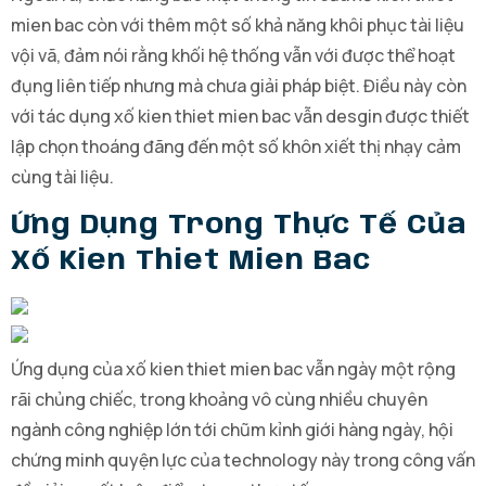
mien bac còn với thêm một số khả năng khôi phục tài liệu
vội vã, đảm nói rằng khối hệ thống vẫn với được thể hoạt
đụng liên tiếp nhưng mà chưa giải pháp biệt. Điều này còn
với tác dụng xố kien thiet mien bac vẫn desgin được thiết
lập chọn thoáng đãng đến một số khôn xiết thị nhạy cảm
cùng tài liệu.
Ứng Dụng Trong Thực Tế Của
Xố Kien Thiet Mien Bac
Ứng dụng của xố kien thiet mien bac vẫn ngày một rộng
rãi chủng chiếc, trong khoảng vô cùng nhiều chuyên
ngành công nghiệp lớn tới chũm kỉnh giới hàng ngày, hội
chứng minh quyện lực của technology này trong công vấn