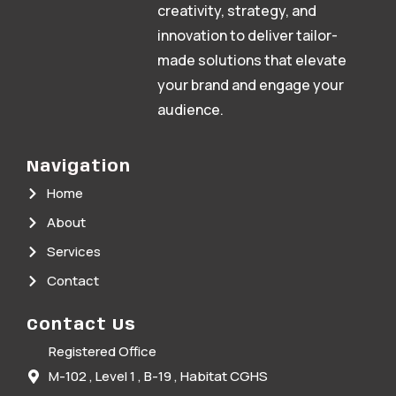
creativity, strategy, and
innovation to deliver tailor-
made solutions that elevate
your brand and engage your
audience.
Navigation
Home
About
Services
Contact
Contact Us
Registered Office
M-102 , Level 1 , B-19 , Habitat CGHS