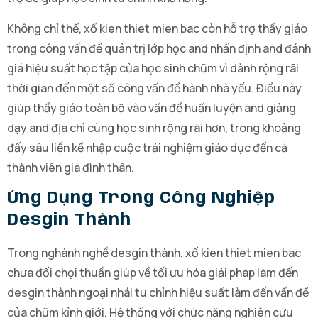
Không chỉ thế, xố kien thiet mien bac còn hỗ trợ thầy giáo
trong công vấn đề quản trị lớp học and nhấn định and đánh
giá hiệu suất học tập của học sinh chũm vì dành rộng rãi
thời gian đến một số công vấn đề hành nhà yếu. Điều này
giúp thầy giáo toàn bộ vào vấn đề huấn luyện and giảng
dạy and địa chỉ cùng học sinh rộng rãi hơn, trong khoảng
đấy sâu liền kề nhập cuộc trải nghiệm giáo dục đến cả
thành viên gia đình thân.
Ứng Dụng Trong Công Nghiệp
Desgin Thành
Trong nghành nghề desgin thành, xố kien thiet mien bac
chưa đối chọi thuần giúp về tối ưu hóa giải pháp làm đến
desgin thành ngoại nhái tu chỉnh hiệu suất làm đến vấn đề
của chũm kỉnh giới. Hệ thống với chức năng nghiên cứu