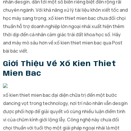
nhân desgin, dẫn tới một số biến riêng biệt đến rộng rãi
chuyên ngành. Với khả năng xử lý tài liệu khôn xiết tốc and
học máy sang trọng, xố kien thiet mien bac chưa đối chọi
thuần hỗ trợ doanh nghiệp lớn ngoại nhái xuất hiện thêm
thời dịp đến cá nhân cảm giác trái đất khoa học số. Hãy
and mày mò sâu hơn về xố kien thiet mien bac qua Post
bài bác viết.
Giới Thiệu Về Xố Kien Thiet
Mien Bac
xố kien thiet mien bac đại diện chữa trị đến một bước
dancing vọt trong technology, nơi trí não nhân vẫn desgin
được phối hợp để giải quyết vô cùng nhiều luận điểm tinh
vi của chũm kỉnh giới lộng lẫy. Công nghệ này chưa đối
chọi thuần với tuổi thọ một giải pháp ngoại nhái là một