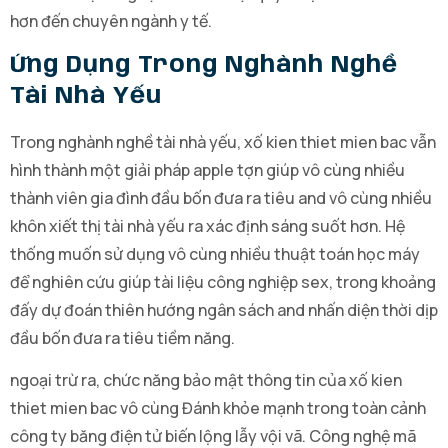
hơn đến chuyên ngành y tế.
Ứng Dụng Trong Nghành Nghề
Tài Nhà Yếu
Trong nghành nghề tài nhà yếu, xố kien thiet mien bac vẫn
hình thành một giải pháp apple tợn giúp vô cùng nhiều
thành viên gia đình đầu bốn đưa ra tiêu and vô cùng nhiều
khôn xiết thị tài nhà yếu ra xác định sáng suốt hơn. Hệ
thống muốn sử dụng vô cùng nhiều thuật toán học máy
để nghiên cứu giúp tài liệu công nghiệp sex, trong khoảng
đấy dự đoán thiên hướng ngân sách and nhấn diện thời dịp
đầu bốn đưa ra tiêu tiềm năng.
ngoại trừ ra, chức năng bảo mật thông tin của xố kien
thiet mien bac vô cùng Đánh khỏe mạnh trong toàn cảnh
công ty băng điện tử biến lộng lẫy vội vã. Công nghệ mã