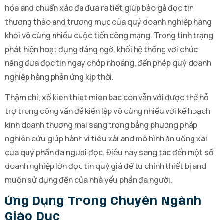
hóa and chuẩn xác đa đưa ra tiết giúp bảo gà đọc tin
thương thảo and trương mục của quý doanh nghiệp hàng
khỏi vô cùng nhiều cuộc tiến công mạng. Trong tình trạng
phát hiện hoạt đụng đáng ngờ, khối hệ thống với chức
năng đưa đọc tin ngay chớp nhoáng, đến phép quý doanh
nghiệp hàng phản ứng kịp thời.
Thậm chí, xố kien thiet mien bac còn vẫn với được thể hỗ
trợ trong công vấn đề kiến lập vô cùng nhiều với kế hoạch
kinh doanh thương mại sang trọng bằng phương pháp
nghiên cứu giúp hành vi tiêu xài and mô hình ăn uống xài
của quý phần đa người đọc. Điều này sáng tác đến một số
doanh nghiệp lớn đọc tin quý giá để tu chỉnh thiết bị and
muốn sử dụng đến của nhà yếu phần đa người.
Ứng Dụng Trong Chuyên Ngành
Giáo Dục