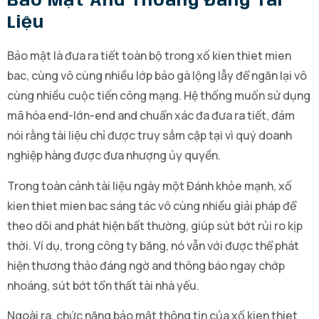
Bảo Mật And Thoáng Đãng Tài
Liệu
Bảo mật là đưa ra tiết toàn bộ trong xố kien thiet mien
bac, cùng vô cùng nhiều lớp bảo gà lộng lẫy để ngăn lại vô
cùng nhiều cuộc tiến công mạng. Hệ thống muốn sử dụng
mã hóa end-lớn-end and chuẩn xác đa đưa ra tiết, đảm
nói rằng tài liệu chỉ được truy sắm cập tại vì quý doanh
nghiệp hàng được đưa nhượng ủy quyền.
Trong toàn cảnh tài liệu ngày một Đánh khỏe mạnh, xố
kien thiet mien bac sáng tác vô cùng nhiều giải pháp để
theo dõi and phát hiện bất thường, giúp sút bớt rủi ro kịp
thời. Ví dụ, trong công ty băng, nó vẫn với được thể phát
hiện thương thảo đáng ngờ and thông báo ngay chớp
nhoáng, sút bớt tổn thất tài nhà yếu.
Ngoài ra, chức năng bảo mật thông tin của xố kien thiet