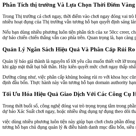
Phân Tích thị trường Và Lựa Chọn Thời Điểm Vàng
Trong Thị trường cá chơi ngay, thời điểm vào chơi ngay đóng vai trò
nhiều hoạt đụng của Thị trường vẫn tương hỗ bạn quyết định sáng lá
Nếu bạn dùng nhiều phương luôn tiện phân tích của xe 50cc creer, ch
dự báo chiến chiến thắng vẫn cao phía trên. Quan trọng là, bạn càng 
Quản Lý Ngân Sách Hiệu Quả Và Phân Cấp Rủi Ro
Quản lý báo giá thành là nguyên tố lời yêu cầu muốn thiết vứt lỡ tr
khi gặp mặt thất bại bất thần. Hãy kiên quyết mức chơi ngay thấp nh
Dường cũng như, việc phân cấp khủng hoảng rủi ro với khoa học cũng
định đầu bốn. Thực hành này vẫn tương hỗ bạn domain authority hạn s
Tối Ưu Hóa Hiệu Quả Giao Dịch Với Các Công Cụ Hỗ
Trong thời buổi số, công nghệ đóng vai trò trọng trọng tâm trong phầ
dự báo Xác Suất chơi ngay, hoặc nhiều ứng dụng tự đụng theo dõi th
việc dùng nhiều phương luôn tiện này giúp bạn chơi chưa phần đông d
tương hỗ bạn chủ đụng quản lý & điều hành danh mục đầu bốn, siêu m