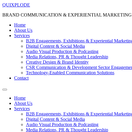
Skip
QUIXPLODE
to
BRAND COMMUNICATION & EXPERIENTIAL MARKETING
content
Home
About Us
Services
B2B Engagements, Exhibitions & Experiential Marketin
Digital Content & Social Media
Audio Visual Production & Podcasting
Media Relations, PR & Thought Leadership
Creative Design & Brand Identity
CSR Communication & Development Sector Engageme
Technology-Enabled Communication Solutions
Contact
Menu
Home
About Us
Services
B2B Engagements, Exhibitions & Experiential Marketin
Digital Content & Social Media
Audio Visual Production & Podcasting
Media Relations, PR & Thought Leadership