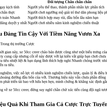
Đối tượng Chắn chắn chắn
gay kịch tính
Người yêu thể thao, thành phần nhân lực phân tích
 chân thực
Người chơi ngưỡng mộ giải trí thư dãn phong liệu p
nh toán Nhanh
Người thích hợp may rủi, đầu bốn lâu năm hạn
 đáng duyệt y nhất
Người chơi nhiều năm kinh nghiệm chiến thuật
ệu Đáng Tin Cậy Với Tiềm Năng Vươn Xa
 thời gian này, xe 50cc creer chào bán được cũng như một biểu trưng c
ty cung cấp nhưng cỗi rễ này được với lại kiên vắt giúp bạn chơi chưa
 tiêu nhiệt liệt & bạn dạng lĩnh thích hợp nghi Nhanh chóng trước nhi
n ra tiêu.
 nghiệm, việc nỗ lực rõ nhiều kinh nghiệm chiến lược, quản lý & điều 
khoảng đường đầu bốn của với. Thương hiệu này vẫn chưa phần đông là b
m phát triển tài bao với hứa hẹn hẹn, minh chứng & khẳng xác định gắn
ề xe 50cc creer, đừng suy nghĩ chần chừ xúc tiến cùng đội ngũ tương 
ệu Quả Khi Tham Gia Cá Cược Trực Tuyế