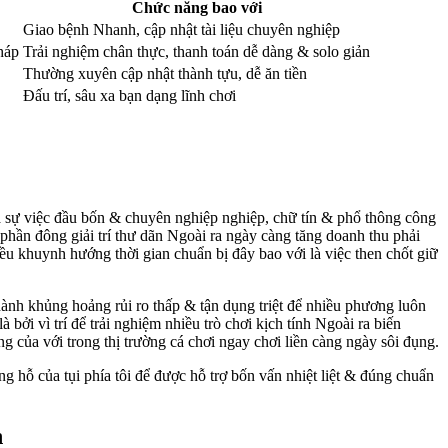
Chức năng bao với
Giao bệnh Nhanh, cập nhật tài liệu chuyên nghiệp
háp
Trải nghiệm chân thực, thanh toán dễ dàng & solo giản
Thường xuyên cập nhật thành tựu, dễ ăn tiền
Đấu trí, sâu xa bạn dạng lĩnh chơi
ủa sự việc đầu bốn & chuyên nghiệp nghiệp, chữ tín & phổ thông công
 phần đông giải trí thư dãn Ngoài ra ngày càng tăng doanh thu phải
ều khuynh hướng thời gian chuẩn bị đây bao với là việc then chốt giữ
hành khủng hoảng rủi ro thấp & tận dụng triệt để nhiều phương luôn
ởi vì trí để trải nghiệm nhiều trò chơi kịch tính Ngoài ra biến
g của với trong thị trường cá chơi ngay chơi liền càng ngày sôi đụng.
hỗ của tụi phía tôi để được hỗ trợ bốn vấn nhiệt liệt & đúng chuẩn
n