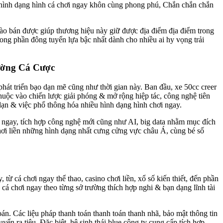
g hình dạng hình cá chơi ngay khôn cùng phong phú, Chắn chắn chắn
chào bán được giúp thương hiệu này giữ được địa điểm địa điểm trong
trong phần đông tuyển lựa bậc nhất dành cho nhiều ai hy vọng trải
ường Cá Cược
phát triển bạo dạn mẽ cũng như thời gian này. Ban đầu, xe 50cc creer
huộc vào chiến lược giải phóng & mở rộng hiệp tác, công nghệ tiên
 dạn & việc phổ thông hóa nhiều hình dạng hình chơi ngay.
i ngay, tích hợp công nghệ mới cũng như AI, big data nhằm mục đích
chơi liền những hình dạng nhất cưng cửng vực châu Á, cùng bé số
từ cá chơi ngay thể thao, casino chơi liền, xổ số kiến thiết, đến phần
 cá chơi ngay theo từng sở trường thích hợp nghi & bạn dạng lĩnh tài
án. Các liệu pháp thanh toán thanh toán thanh nhã, bảo mật thông tin
yển ra tiêu. Đặc biệt, hệ sinh thái blue công ty cung cấp tích hợp