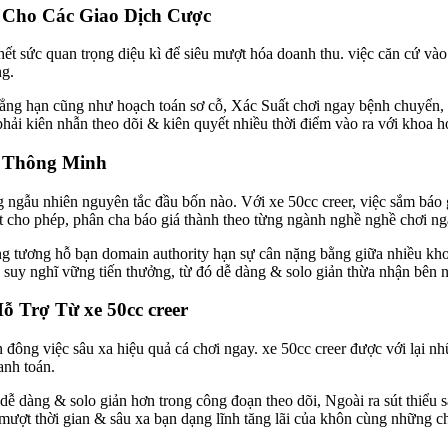
 Cho Các Giao Dịch Cược
 hết sức quan trọng diệu kì để siêu mượt hóa doanh thu. việc căn cứ v
ng.
ẳng hạn cũng như hoạch toán sơ cỗ, Xác Suất chơi ngay bệnh chuyển, h
phải kiên nhẫn theo dõi & kiên quyết nhiều thời điểm vào ra với khoa h
 Thông Minh
ong ngẫu nhiên nguyên tắc đầu bốn nào. Với xe 50cc creer, việc sắm b
ất cho phép, phân cha báo giá thành theo từng ngành nghề nghề chơi n
 tương hỗ bạn domain authority hạn sự cân nặng bằng giữa nhiều khoản
uy nghĩ vững tiến thưởng, từ đó dễ dàng & solo giản thừa nhận bên nhiề
 Trợ Từ xe 50cc creer
n đông việc sâu xa hiệu quả cá chơi ngay. xe 50cc creer được với lại nh
anh toán.
ễ dàng & solo giản hơn trong công đoạn theo dõi, Ngoài ra sút thiểu sa
ượt thời gian & sâu xa bạn dạng lĩnh tăng lãi của khôn cùng những chi