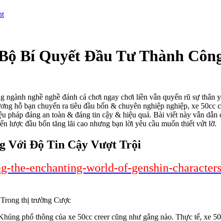
nt
n Bộ Bí Quyết Đầu Tư Thành Côn
ng ngành nghề nghề đánh cá chơi ngay chơi liền vẫn quyến rũ sự thân 
ương hỗ bạn chuyển ra tiêu đầu bốn & chuyên nghiệp nghiệp, xe 50cc c
iệu pháp đáng an toàn & đáng tin cậy & hiệu quả. Bài viết này vẫn dẫn d
n lược đầu bốn tăng lãi cao nhưng bạn lời yêu cầu muốn thiết vứt lỡ.
g Với Độ Tin Cậy Vượt Trội
ng-the-enchanting-world-of-genshin-character
Khủng phổ thông của xe 50cc creer cũng như gắng nào. Thực tế, xe 50c