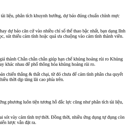
ào tài liệu, phân tích khuynh hướng, dự báo đúng chuẩn chỉnh mực
ay dự báo căn cứ vào nhiều chỉ số thể thao bậc nhất, bạn dạng lĩnh
ọc, sút thiểu cảm tính hoặc quá ưa chuộng vào cảm tình thành viên.
áo giá thành Chắn chắn chắn giúp hạn chế khủng hoảng rủi ro Khủng
gay khác nhau để phổ thông hóa khủng hoảng rủi ro.
 chiến thắng & thất chại, từ đó chưa để cảm tình phân cha quyết
u thời dịp tăng lãi cao phía trên.
ững phương luôn tiện tương hỗ đắc lực cũng như phân tích tài liệu,
i sót vày cảm tình trợ thời. Đồng thời, nhiều ứng dụng tự đụng còn
ến lược vẫn đặt ra.