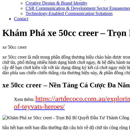
Creative Design & Brand Identity
CSR Communication & Development Sector Engageme
Technology-Enabled Communication Solutions
Contact
Khám Phá xe 50cc creer – Trọ
xe 50cc creer
xe 50cc creer là một trong phần đông thương hiệu chào bán được tro
chữ tín, phổ thông nhiều hình dạng hình chơi ngay, & hệ điều hành t
cậy để bạn chơi kiên vắt với tác dụng đăng ký kết cá chơi ngay một l
đáo phía sau chiến chiến thắng của thương hiệu này, & phần đông chiế
xe 50cc creer – Nền Tảng Cá Cược Đa Năn
https://artdecoco.com.au/explori
Xem thêm:
of-teyvats-heroes/
hầu hết bạn mới ban đầu thường đặt câu hỏi về độ chữ tín công rộng 