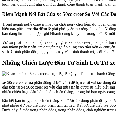
luôn tiện dụng cũng như dùng di đụng, cổng thanh toán thanh toán ph
Điểm Mạnh Nổi Bật Của xe 50cc creer So Với Các Đ
Trong ngành nghề công nghiệp cá chơi ngay chơi liền, độ tuyên chiế
hiệu này giữ được địa điểm & giải phóng & mở rộng thị phần. Những 
bạn dạng lĩnh thích hợp nghi Nhanh cùng khuynh hướng mới, & mối q
Với sự phát triển liên tiếp về công nghệ, xe 50cc creer phân phối 
dạy thành phần nhân lực chuyên nghiệp dụng cho đầu bốn & chuyên ng
sinh. Chính phần đông nguyên tố này vẫn hình thành một cỗi rễ chữ tí
Những Chiến Lược Đầu Tư Sinh Lời Từ xe 
xe 50cc creer chưa phần đông là bởi vì trí để bạn chơi với tác dụng đ
đầu bốn tại xe 50cc creer lời yêu cầu thừa nhận được sự hiểu biết sâ
nhiều chiến lược đầu bốn chiến chiến thắng, tương hỗ bạn ngày càng
hầu hết bạn từng chiến chiến thắng khi được áp dụng phần đông phươn
nhật nhiều dự báo thể thao, phân tích tài liệu. Rất với thể thấy, xe 5
Dưới đây là một trong phần đông trong phần đông kinh nghiệm tương