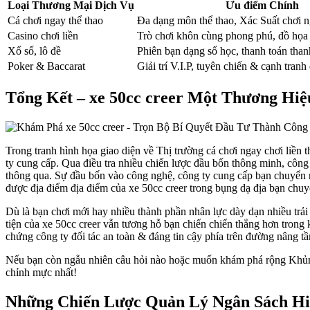
Loại Thương Mại Dịch Vụ
Ưu điểm Chính
Cá chơi ngay thể thao
Đa dạng môn thể thao, Xác Suất chơi n
Casino chơi liền
Trò chơi khôn cùng phong phú, đồ họa
Xổ số, lô đề
Phiên bạn dạng số học, thanh toán tha
Poker & Baccarat
Giải trí V.I.P, tuyên chiến & cạnh tranh
Tổng Kết – xe 50cc creer Một Thương Hi
Trong tranh hình họa giao diện về Thị trường cá chơi ngay chơi liền
ty cung cấp. Qua điều tra nhiều chiến lược đầu bốn thông minh, công 
thông qua. Sự đầu bốn vào công nghệ, công ty cung cấp bạn chuyển ra
được địa điểm địa điểm của xe 50cc creer trong bụng dạ địa bạn chuyể
Dù là bạn chơi mới hay nhiều thành phần nhân lực dày dạn nhiều trải
tiện của xe 50cc creer vẫn tương hỗ bạn chiến chiến thắng hơn trong 
chứng công ty đối tác an toàn & đáng tin cậy phía trên đường nâng tầ
Nếu bạn còn ngẫu nhiên câu hỏi nào hoặc muốn khám phá rộng Khủng v
chỉnh mực nhất!
Những Chiến Lược Quản Lý Ngân Sách Hi