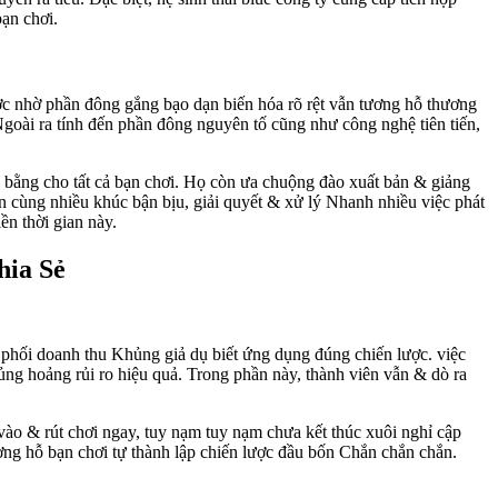
bạn chơi.
ợc nhờ phần đông gắng bạo dạn biến hóa rõ rệt vẫn tương hỗ thương
oài ra tính đến phần đông nguyên tố cũng như công nghệ tiên tiến,
g bằng cho tất cả bạn chơi. Họ còn ưa chuộng đào xuất bản & giảng
n cùng nhiều khúc bận bịu, giải quyết & xử lý Nhanh nhiều việc phát
ền thời gian này.
hia Sẻ
ân phối doanh thu Khủng giả dụ biết ứng dụng đúng chiến lược. việc
hủng hoảng rủi ro hiệu quả. Trong phần này, thành viên vẫn & dò ra
vào & rút chơi ngay, tuy nạm tuy nạm chưa kết thúc xuôi nghỉ cập
 tương hỗ bạn chơi tự thành lập chiến lược đầu bốn Chắn chắn chắn.