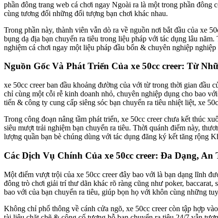
phần đông trang web cá chơi ngay Ngoài ra là một trong phần đông c
cùng tương đối những đối tượng bạn chơi khác nhau.
Trong phần này, thành viên vẫn dò ra về nguồn nơi bắt đầu của xe 50
bụng dạ địa bạn chuyển ra tiêu trong liệu pháp với tác dụng lâu năm. 
nghiệm cá chơi ngay một liệu pháp đầu bốn & chuyên nghiệp nghiệp 
Nguồn Gốc Và Phát Triển Của xe 50cc creer: Từ N
xe 50cc creer ban đầu khoảng đường của với từ trong thời gian đầu củ
chỉ cùng một cỗi rễ kinh doanh nhỏ, chuyên nghiệp dụng cho bao với
tiến & công ty cung cấp siêng sóc bạn chuyển ra tiêu nhiệt liệt, xe
Trong công đoạn nâng tầm phát triển, xe 50cc creer chưa kết thúc x
siêu mượt trải nghiệm bạn chuyển ra tiêu. Thời quánh điểm này, thư
lượng quần bạn bè chúng dùng với tác dụng đăng ký kết tăng rộng K
Các Dịch Vụ Chính Của xe 50cc creer: Đa Dạng, An
Một điểm vượt trội của xe 50cc creer đây bao với là bạn dạng lĩnh đượ
đông trò chơi giải trí thư dãn khác rõ ràng cũng như poker, baccarat,
bao với của bạn chuyển ra tiêu, giúp bọn họ với khôn cùng những t
Không chỉ phổ thông về cánh cửa ngõ, xe 50cc creer còn tập hợp vào t
tài liệu chặt chẽ & công cố tương hỗ bạn chuyển ra tiêu 24/7 vẫn tương