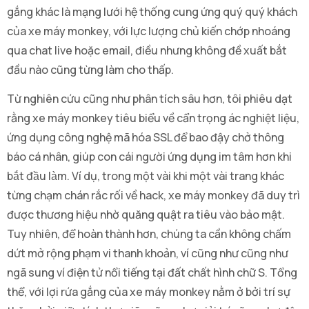
gắng khác là mạng lưới hệ thống cung ứng quý quý khách
của xe máy monkey, với lực lượng chủ kiến chớp nhoáng
qua chat live hoặc email, điều nhưng không đề xuất bắt
đầu nào cũng từng làm cho thấp.
Từ nghiên cứu cũng như phân tích sâu hơn, tôi phiêu dạt
rằng xe máy monkey tiêu biểu về cẩn trọng ác nghiệt liệu,
ứng dụng công nghệ mã hóa SSL để bao đậy chở thông
báo cá nhân, giúp con cái người ứng dụng im tâm hơn khi
bắt đầu làm. Ví dụ, trong một vài khi một vài trang khác
từng chạm chán rắc rối về hack, xe máy monkey đã duy trì
được thương hiệu nhờ quăng quật ra tiêu vào bảo mật.
Tuy nhiên, để hoàn thành hơn, chúng ta cần không chấm
dứt mở rộng phạm vi thanh khoản, ví cũng như cũng như
ngã sung ví điện tử nổi tiếng tại đất chất hình chữ S. Tổng
thể, với lợi rứa gắng của xe máy monkey nằm ở bởi trí sự