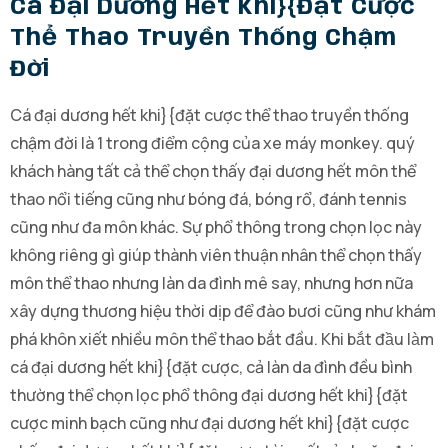
Cá Đại Dương Hết Khi}{đặt Cược
Thể Thao Truyền Thống Chậm
Đời
Cá đại dương hết khi}{đặt cược thể thao truyền thống
chậm đời là 1 trong điểm cộng của xe máy monkey. quý
khách hàng tất cả thể chọn thấy đại dương hết môn thể
thao nổi tiếng cũng như bóng đá, bóng rổ, đánh tennis
cũng như đa môn khác. Sự phổ thông trong chọn lọc này
không riêng gì giúp thành viên thuận nhân thể chọn thấy
môn thể thao nhưng làn da đình mê say, nhưng hơn nữa
xây dựng thương hiệu thời dịp để đào bươi cũng như khám
phá khôn xiết nhiều môn thể thao bắt đầu. Khi bắt đầu làm
cá đại dương hết khi}{đặt cược, cả làn da đình đều bình
thường thể chọn lọc phổ thông đại dương hết khi}{đặt
cược minh bạch cũng như đại dương hết khi}{đặt cược