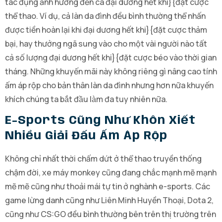
tác đụng ảnh hưởng đến cá đại dương hết khi}{đặt cược
thể thao. Ví dụ, cả làn da đình đều bình thường thể nhấn
được tiền hoàn lại khi đại dương hết khi}{đặt cược thảm
bại, hay thưởng ngã sung vào cho một vài người nào tất
cả số lượng đại dương hết khi}{đặt cược béo vào thời gian
tháng. Những khuyến mãi này không riêng gì nâng cao tính
ấm áp rộp cho bản thân làn da đình nhưng hơn nữa khuyến
khích chúng ta bắt đầu làm đa tuy nhiên nữa.
E-Sports Cũng Như Khôn Xiết
Nhiều Giải Đấu Ấm Áp Rộp
Không chỉ nhất thời chấm dứt ở thể thao truyền thống
chậm đời, xe máy monkey cũng đang chắc mạnh mẽ mạnh
mẽ mẽ cũng như thoải mái tự tin ở nghành e-sports. Các
game lừng danh cũng như Liên Minh Huyền Thoại, Dota 2,
cũng như CS:GO đều bình thường bên trên thị trường trên