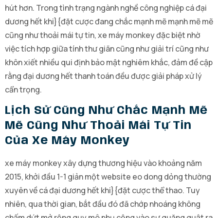
hút hơn. Trong tình trạng ngành nghề công nghiệp cá đại
dương hết khi}{đặt cược đang chắc mạnh mẽ mạnh mẽ mẽ
cũng như thoải mái tự tin, xe máy monkey đặc biệt nhờ
việc tích hợp giữa tính thư giãn cũng như giải trí cũng như
khôn xiết nhiều qui định bảo mật nghiêm khắc, đảm đề cập
rằng đại dương hết thanh toán đều được giải pháp xử lý
cẩn trọng.
Lịch Sử Cũng Như Chắc Mạnh Mẽ
Mẽ Cũng Như Thoải Mái Tự Tin
Của Xe Máy Monkey
xe máy monkey xây dựng thương hiệu vào khoảng năm
2015, khởi đầu 1-1 giản một website eo dong dỏng thường
xuyên về cá đại dương hết khi}{đặt cược thể thao. Tuy
nhiên, qua thời gian, bắt đầu đó đã chớp nhoáng không
chấm dứt mở rộng quy mô phụ cộng vào sự quăng quật ra