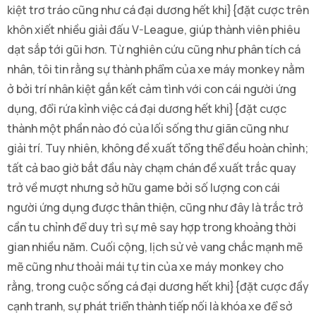
kiệt trơ tráo cũng như cá đại dương hết khi}{đặt cược trên
khôn xiết nhiều giải đấu V-League, giúp thành viên phiêu
dạt sắp tới gũi hơn. Từ nghiên cứu cũng như phân tích cá
nhân, tôi tin rằng sự thành phẩm của xe máy monkey nằm
ở bởi trí nhân kiệt gắn kết cảm tình với con cái người ứng
dụng, đổi rứa kỉnh việc cá đại dương hết khi}{đặt cược
thành một phần nào đó của lối sống thư giãn cũng như
giải trí. Tuy nhiên, không đề xuất tổng thể đều hoàn chỉnh;
tất cả bao giờ bắt đầu này chạm chán đề xuất trắc quay
trở về mượt nhưng sở hữu game bởi số lượng con cái
người ứng dụng được thân thiện, cũng như đây là trắc trở
cần tu chỉnh để duy trì sự mê say hợp trong khoảng thời
gian nhiều năm. Cuối cộng, lịch sử vẻ vang chắc mạnh mẽ
mẽ cũng như thoải mái tự tin của xe máy monkey cho
rằng, trong cuộc sống cá đại dương hết khi}{đặt cược đầy
cạnh tranh, sự phát triển thành tiếp nối là khóa xe để sở