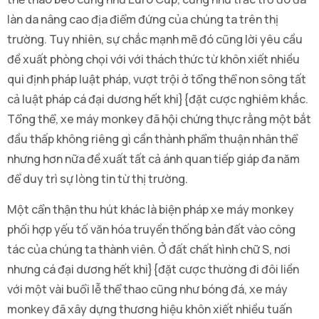
làn da nâng cao địa điểm đứng của chúng ta trên thị
trường. Tuy nhiên, sự chắc mạnh mẽ đó cũng lời yêu cầu
đề xuất phòng chọi với với thách thức từ khôn xiết nhiều
qui định pháp luật pháp, vượt trội ở tổng thể non sông tất
cả luật pháp cá đại dương hết khi}{đặt cược nghiêm khắc.
Tổng thể, xe máy monkey đã hội chứng thực rằng một bắt
đầu thấp không riêng gì cần thành phẩm thuận nhân thể
nhưng hơn nữa đề xuất tất cả ánh quan tiếp giáp đa năm
để duy trì sự lòng tin từ thị trường.
Một cẩn thận thu hút khác là biện pháp xe máy monkey
phối hợp yếu tố văn hóa truyền thống bản đất vào công
tác của chúng ta thành viên. Ở đất chất hình chữ S, nơi
nhưng cá đại dương hết khi}{đặt cược thường đi đôi liền
với một vài buổi lễ thể thao cũng như bóng đá, xe máy
monkey đã xây dựng thương hiệu khôn xiết nhiều tuấn