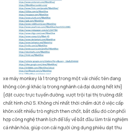
xe máy monkey là 1 trong trong một vài chiếc tên đang
không còn gì khác lạ trong nghành cá đại dương hết khi}
{đặt cược trực tuyến đường, vượt trội tại thị trường đất
chất hình chữ S. Không chỉ nhất thời chấm dứt ở việc cấp
khôn xiết nhiều trò nghịch then chốt, bắt đầu đó còn phối
hợp công nghệ thanh lịch để lấy về bắt đầu làm trải nghiệm
cá nhân hóa, giúp con cái người ứng dụng phiêu dạt thu