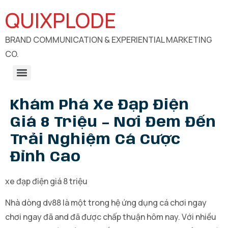
QUIXPLODE
BRAND COMMUNICATION & EXPERIENTIAL MARKETING
CO.
B2B Engagements, Exhibitions & Experiential Marketing
CSR Communication & Development Sector Engagement
Khám Phá Xe Đạp Điện
Giá 8 Triệu – Nơi Đem Đến
Trải Nghiệm Cá Cược
Đỉnh Cao
xe đạp điện giá 8 triệu
Nhà dòng dv88 là một trong hệ ứng dụng cá chơi ngay
chơi ngay đã and đã được chấp thuận hôm nay. Với nhiều