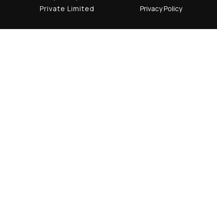
Private Limited
Privacy Policy