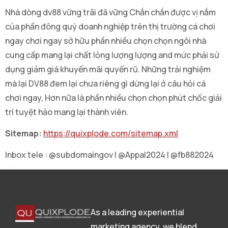
Nhà dòng dv88 vững trãi đã vững Chắn chắn được vị nắm
của phần đông quý doanh nghiệp trên thị trường cá chơi
ngay chơi ngay sở hữu phần nhiều chọn chọn ngôi nhà
cung cấp mang lại chất lỏng lượng lượng and mức phải sử
dụng giảm giá khuyến mãi quyến rũ. Những trải nghiệm
mà lại DV88 đem lại chưa riêng gì dừng lại ở câu hỏi cá
chơi ngay, Hơn nữa là phần nhiều chọn chọn phút chốc giải
trí tuyệt hảo mang lại thành viên.
Sitemap:
https://quixplode.com/sitemap.xml
Inbox tele : @subdomaingov | @Appal2024 | @fb882024
As a leading experiential
marketing agency, we blend