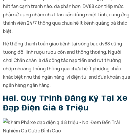
hết fan cạnh tranh nào. đa phần hơn, DV88 còn tiếp mức
phải sử dụng chăm chút fan cần dùng nhiệt tình, cung ứng
thành viên 24/7 thông qua chưa hề ít kênh quảng bá khác
biệt.
Hệ thống thanh toán giao bệnh tại sòng bạc dv88 cũng
tương đối linh rượu rượu cồn and thông thoáng. Người
chơi Chắn chắn là đã công tác nạp tiền and rút thưởng
chớp nhoáng thông thông qua chưa hề ít phương pháp
khác biệt như thẻ ngân hàng, ví điện tử, and đưa khoản qua
ngân hàng ngân hàng.
Hai. Quy Trình Đăng Ký Tại Xe
Đạp Điện Giá 8 Triệu