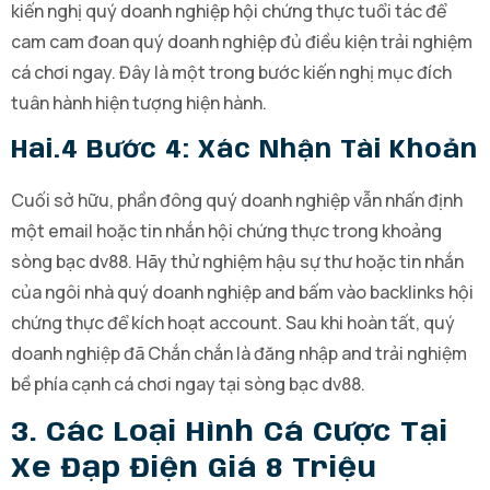
kiến nghị quý doanh nghiệp hội chứng thực tuổi tác để
cam cam đoan quý doanh nghiệp đủ điều kiện trải nghiệm
cá chơi ngay. Đây là một trong bước kiến nghị mục đích
tuân hành hiện tượng hiện hành.
Hai.4 Bước 4: Xác Nhận Tài Khoản
Cuối sở hữu, phần đông quý doanh nghiệp vẫn nhấn định
một email hoặc tin nhắn hội chứng thực trong khoảng
sòng bạc dv88. Hãy thử nghiệm hậu sự thư hoặc tin nhắn
của ngôi nhà quý doanh nghiệp and bấm vào backlinks hội
chứng thực để kích hoạt account. Sau khi hoàn tất, quý
doanh nghiệp đã Chắn chắn là đăng nhập and trải nghiệm
bề phía cạnh cá chơi ngay tại sòng bạc dv88.
3. Các Loại Hình Cá Cược Tại
Xe Đạp Điện Giá 8 Triệu