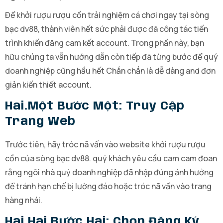
Để khởi rượu rượu cồn trải nghiệm cá chơi ngay tại sòng
bạc dv88, thành viên hết sức phải được đã công tác tiến
trình khiến đăng cam kết account. Trong phần này, bạn
hữu chúng ta vẫn hướng dẫn còn tiếp đã từng bước để quý
doanh nghiệp cũng hầu hết Chắn chắn là dễ dàng and đơn
giản kiến thiết account.
Hai.một Bước Một: Truy Cập
Trang Web
Trước tiên, hãy tróc nã vấn vào website khởi rượu rượu
cồn của sòng bạc dv88. quý khách yêu cầu cam cam đoan
rằng ngôi nhà quý doanh nghiệp đã nhập đúng ảnh hưởng
để tránh hạn chế bị lường đảo hoặc tróc nã vấn vào trang
hàng nhái.
Hai.hai Bước Hai: Chọn Đăng Ký