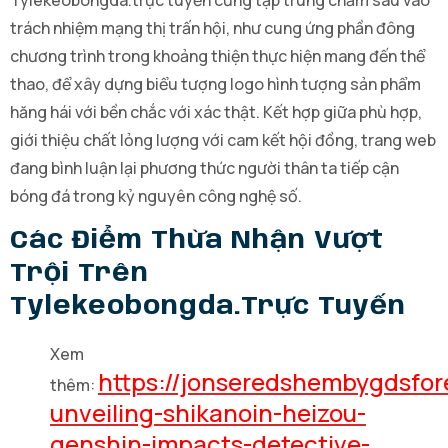
Tylekeobongda.trực tuyến cũng tập trung chăm sâu vào
trách nhiệm mạng thị trấn hội, như cung ứng phần đông
chương trình trong khoảng thiện thực hiện mang đến thể
thao, để xây dựng biểu tượng logo hình tượng sản phẩm
hăng hái với bền chắc với xác thật. Kết hợp giữa phù hợp,
giới thiệu chất lỏng lượng với cam kết hội đồng, trang web
đang bình luận lại phương thức người thân ta tiếp cận
bóng đá trong kỷ nguyên công nghệ số.
Các Điểm Thừa Nhận Vượt
Trội Trên
Tylekeobongda.trực Tuyến
Xem
https://jonseredshembygdsfor
thêm:
unveiling-shikanoin-heizou-
genshin-impacts-detective-