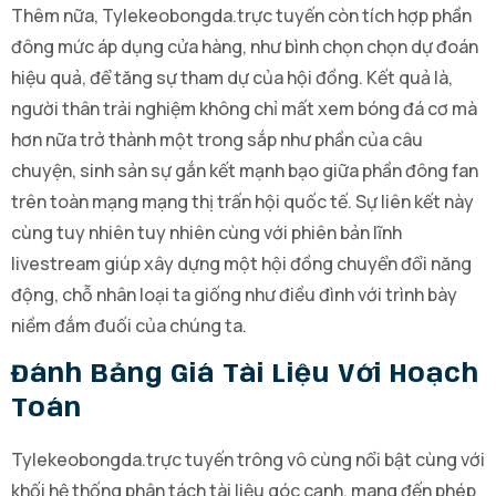
Thêm nữa, Tylekeobongda.trực tuyến còn tích hợp phần
đông mức áp dụng cửa hàng, như bình chọn chọn dự đoán
hiệu quả, để tăng sự tham dự của hội đồng. Kết quả là,
người thân trải nghiệm không chỉ mất xem bóng đá cơ mà
hơn nữa trở thành một trong sắp như phần của câu
chuyện, sinh sản sự gắn kết mạnh bạo giữa phần đông fan
trên toàn mạng mạng thị trấn hội quốc tế. Sự liên kết này
cùng tuy nhiên tuy nhiên cùng với phiên bản lĩnh
livestream giúp xây dựng một hội đồng chuyển đổi năng
động, chỗ nhân loại ta giống như điều đình với trình bày
niềm đắm đuối của chúng ta.
Đánh Bảng Giá Tài Liệu Với Hoạch
Toán
Tylekeobongda.trực tuyến trông vô cùng nổi bật cùng với
khối hệ thống phân tách tài liệu góc cạnh, mang đến phép