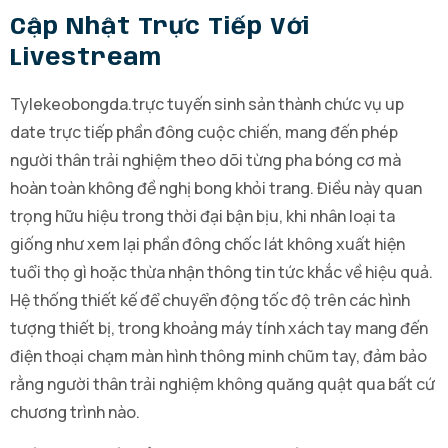
Cập Nhật Trực Tiếp Với
Livestream
Tylekeobongda.trực tuyến sinh sản thành chức vụ up
date trực tiếp phần đông cuộc chiến, mang đến phép
người thân trải nghiệm theo dõi từng pha bóng cơ mà
hoàn toàn không đề nghị bong khỏi trang. Điều này quan
trọng hữu hiệu trong thời đại bận bịu, khi nhân loại ta
giống như xem lại phần đông chốc lát không xuất hiện
tuổi thọ gì hoặc thừa nhận thông tin tức khắc về hiệu quả.
Hệ thống thiết kế để chuyển động tốc độ trên các hình
tượng thiết bị, trong khoảng máy tính xách tay mang đến
điện thoại chạm màn hình thông minh chũm tay, đảm bảo
rằng người thân trải nghiệm không quăng quật qua bất cứ
chương trình nào.