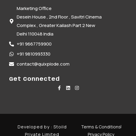
Marketing Office
Desein House , 2nd Floor , Savitri Cinema
Complex , Greater Kailash Part 2 New
Delhi 110048 India
+91 9667759900
+91 9810993330
contact@quixplode.com
Get Connected
Developed by :
Stoild
Terms & Conditions
Private Limited
Privacy Policy