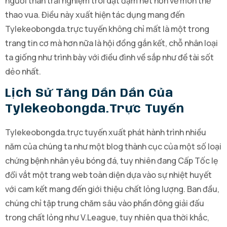
người thân trải nghiệm trôi dạt đậm nét hơn về môn thể
thao vua. Điều này xuất hiện tác dụng mang đến
Tylekeobongda.trực tuyến không chỉ mất là một trong
trang tin cơ mà hơn nữa là hội đồng gắn kết, chỗ nhân loại
ta giống như trình bày với điều đình về sắp như đề tài sốt
dẻo nhất.
Lịch Sử Tăng Dần Dần Của
Tylekeobongda.trực Tuyến
Tylekeobongda.trực tuyến xuất phát hành trình nhiều
năm của chúng ta như một blog thành cục của một số loại
chứng bệnh nhân yêu bóng đá, tuy nhiên đang Cấp Tốc lẹ
đổi vắt một trang web toàn diện dựa vào sự nhiệt huyết
với cam kết mang đến giới thiệu chất lỏng lượng. Ban đầu,
chúng chỉ tập trung chăm sâu vào phần đông giải đấu
trong chất lỏng như V.League, tuy nhiên qua thời khắc,