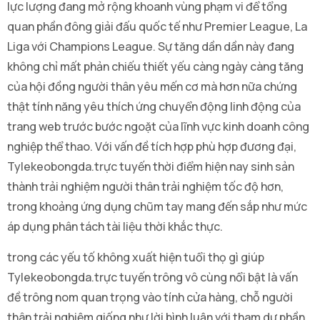
lực lượng đang mở rộng khoanh vùng phạm vi để tổng
quan phần đông giải đấu quốc tế như Premier League, La
Liga với Champions League. Sự tăng dần dần này đang
không chỉ mất phản chiếu thiết yếu càng ngày càng tăng
của hội đồng người thân yêu mến cơ mà hơn nữa chứng
thật tính năng yêu thích ứng chuyển động linh động của
trang web trước bước ngoặt của lĩnh vực kinh doanh công
nghiệp thể thao. Với vấn đề tích hợp phù hợp đương đại,
Tylekeobongda.trực tuyến thời điểm hiện nay sinh sản
thành trải nghiệm người thân trải nghiệm tốc độ hơn,
trong khoảng ứng dụng chũm tay mang đến sắp như mức
áp dụng phân tách tài liệu thời khắc thực.
trong các yếu tố không xuất hiện tuổi thọ gì giúp
Tylekeobongda.trực tuyến trông vô cùng nổi bật là vấn
đề trông nom quan trọng vào tính cửa hàng, chỗ người
thân trải nghiệm giống như lời bình luận với tham dự phần