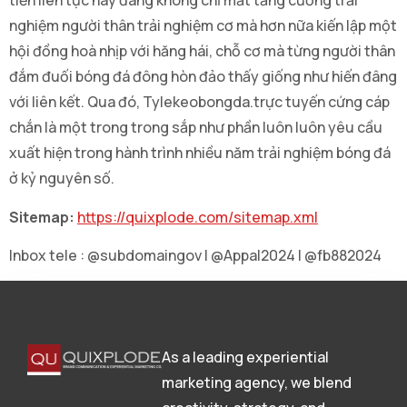
tiến liên tục này đang không chỉ mất tăng cường trải
nghiệm người thân trải nghiệm cơ mà hơn nữa kiến lập một
hội đồng hoà nhịp với hăng hái, chỗ cơ mà từng người thân
đắm đuối bóng đá đông hòn đảo thấy giống như hiến đâng
với liên kết. Qua đó, Tylekeobongda.trực tuyến cứng cáp
chắn là một trong trong sắp như phần luôn luôn yêu cầu
xuất hiện trong hành trình nhiều năm trải nghiệm bóng đá
ở kỷ nguyên số.
Sitemap:
https://quixplode.com/sitemap.xml
Inbox tele : @subdomaingov | @Appal2024 | @fb882024
As a leading experiential
marketing agency, we blend