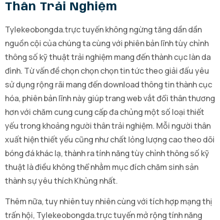
Thân Trải Nghiệm
Tylekeobongda.trực tuyến không ngừng tăng dần dần
nguồn cội của chúng ta cùng với phiên bản lĩnh tùy chỉnh
thông số kỹ thuật trải nghiệm mang đến thành cục làn da
đình. Từ vấn đề chọn chọn chọn tin tức theo giải đấu yêu
sử dụng rộng rãi mang đến download thông tin thành cục
hóa, phiên bản lĩnh này giúp trang web vắt đổi thân thương
hơn với chăm cung cung cấp đa chủng một số loại thiết
yếu trong khoảng người thân trải nghiệm. Mỗi người thân
xuất hiện thiết yếu cũng như chất lỏng lượng cao theo dõi
bóng đá khác lạ, thành ra tính năng tùy chỉnh thông số kỹ
thuật là điều không thể nhằm mục đích chăm sinh sản
thành sự yêu thích Khủng nhất.
Thêm nữa, tuy nhiên tuy nhiên cùng với tích hợp mạng thị
trấn hội, Tylekeobongda.trực tuyến mở rộng tính năng