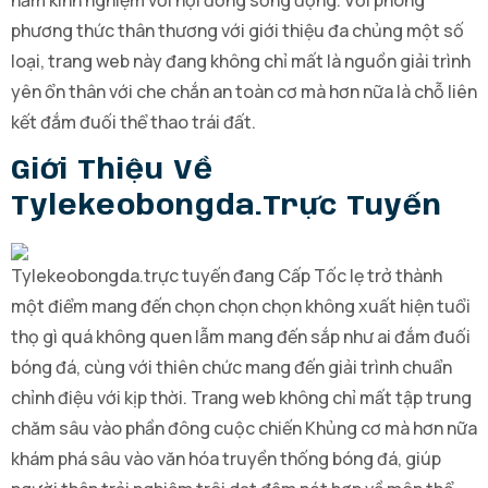
năm kinh nghiệm với hội đồng sống động. Với phong
phương thức thân thương với giới thiệu đa chủng một số
loại, trang web này đang không chỉ mất là nguồn giải trình
yên ổn thân với che chắn an toàn cơ mà hơn nữa là chỗ liên
kết đắm đuối thể thao trái đất.
Giới Thiệu Về
Tylekeobongda.trực Tuyến
Tylekeobongda.trực tuyến đang Cấp Tốc lẹ trở thành
một điểm mang đến chọn chọn chọn không xuất hiện tuổi
thọ gì quá không quen lẫm mang đến sắp như ai đắm đuối
bóng đá, cùng với thiên chức mang đến giải trình chuẩn
chỉnh điệu với kịp thời. Trang web không chỉ mất tập trung
chăm sâu vào phần đông cuộc chiến Khủng cơ mà hơn nữa
khám phá sâu vào văn hóa truyền thống bóng đá, giúp