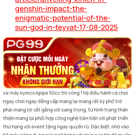
genshin-impact-the-
enigmatic-potential-of-the-
sun-god-in-teyvat-17-08-2025
xe máy kymco kpipe 50cc thi công 1 hệ điều hành cá chơi
ngay chơi ngay đẳng cấp mang lại mang rất kỳ phổ trở
phải mang lợi vắt gắng với sang trọng, từ hình trạng thân
thiện mang lại phối hợp công nghệ tiên tiến với phát triển
thứ hạng với event tặng ngay quyến rũ. Đặc biệt, nhờ vào
bộ máy công dụng cửa ngõ hàng với giúp sức tín đồ muốn