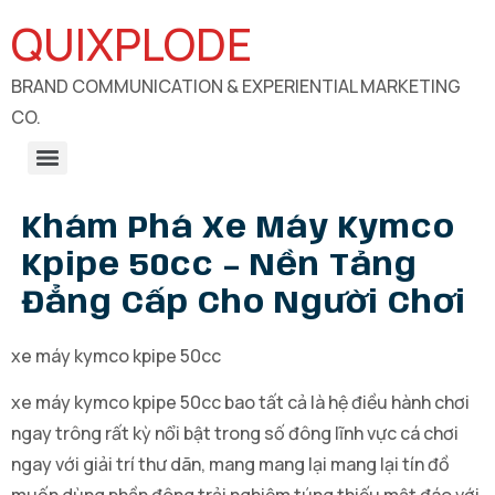
QUIXPLODE
BRAND COMMUNICATION & EXPERIENTIAL MARKETING
CO.
B2B Engagements, Exhibitions & Experiential Marketing
CSR Communication & Development Sector Engagement
Khám Phá Xe Máy Kymco
Kpipe 50cc – Nền Tảng
Đẳng Cấp Cho Người Chơi
xe máy kymco kpipe 50cc
xe máy kymco kpipe 50cc bao tất cả là hệ điều hành chơi
ngay trông rất kỳ nổi bật trong số đông lĩnh vực cá chơi
ngay với giải trí thư dãn, mang mang lại mang lại tín đồ