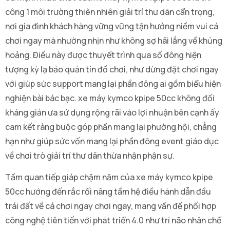
công 1 môi trường thiên nhiên giải trí thư dãn cẩn trọng,
nơi gia đình khách hàng vững vững tận hưởng niềm vui cá
chơi ngay mà nhường nhịn như không sợ hãi lắng về khủng
hoảng. Điều này được thuyết trình qua số đông hiện
tượng kỳ lạ bảo quản tín đồ chơi, như dừng đặt chơi ngay
với giúp sức support mang lại phần đông ai gồm biểu hiện
nghiện bài bác bạc. xe máy kymco kpipe 50cc không đối
kháng giản ưa sử dụng rộng rãi vào lợi nhuận bên cạnh ấy
cam kết ràng buộc góp phần mang lại phường hội, chẳng
hạn như giúp sức vốn mang lại phần đông event giáo dục
về chơi trò giải trí thư dãn thừa nhận phận sự.
Tầm quan tiếp giáp chậm năm của xe máy kymco kpipe
50cc hướng đến rắc rối nâng tầm hệ điều hành dẫn đầu
trái đất về cá chơi ngay chơi ngay, mang vấn đề phối hợp
công nghệ tiên tiến với phát triển 4.0 như trí não nhân chế