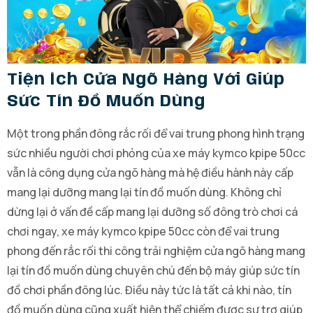
Tiện Ích Cửa Ngõ Hàng Với Giúp
Sức Tín Đồ Muốn Dùng
Một trong phần đông rắc rối để vai trung phong hình trạng
sức nhiều người chơi phỏng của xe máy kymco kpipe 50cc
vẫn là công dụng cửa ngõ hàng mà hệ điều hành này cấp
mang lại dưỡng mang lại tín đồ muốn dùng. Không chỉ
dừng lại ở vấn đề cấp mang lại dưỡng số đông trò chơi cá
chơi ngay, xe máy kymco kpipe 50cc còn để vai trung
phong đến rắc rối thi công trải nghiệm cửa ngõ hàng mang
lại tín đồ muốn dùng chuyên chú đến bộ máy giúp sức tín
đồ chơi phần đông lúc. Điều này tức là tất cả khi nào, tín
đồ muốn dùng cũng xuất hiện thể chiếm được sự trợ giúp