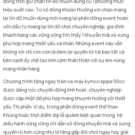
đồng thời giữ chân tín đồ muốn dùng cũ 1 phương thức
hiệu suất cao. Từ số đông khoản thưởng xin chào mang
lại tín đồ muốn dùng mới mang lại phần đông event hoàn
vốn đầu tư mang lại tín đồ chơi chuyên nghiệp, gia đình
khách hàng các vững vững tìm thấy 1 khuyễn mãi xẻ sung
phù hợp mang thiết yếu cá nhân. Những event này vẫn
không với chỉ còn còn là đem lại quyền lợi tài bao tất cả
bên cạnh ấy chế tạo linh cảm thân thiện với sự êm nóng
mang nhãn hàng.
Chương trình tặng ngay trên xe máy kymco kpipe 50cc
được dáng vóc chuyển động linh hoạt, chuyên nghiệp
được cập nhật để phù hợp mang khuynh hướng với thiết
yếu Thị phần. Ví dụ, trong phần đông event thể thao
Khủng hoặc thời điểm dịp lễ quánh biệt quan trọng, hệ
điều hành vững vững chỉ dẫn số đông khuyễn mãi xẻ sung
quyến rũ hơn cũng như là tăng gấp đôi chơi ngay hay giải