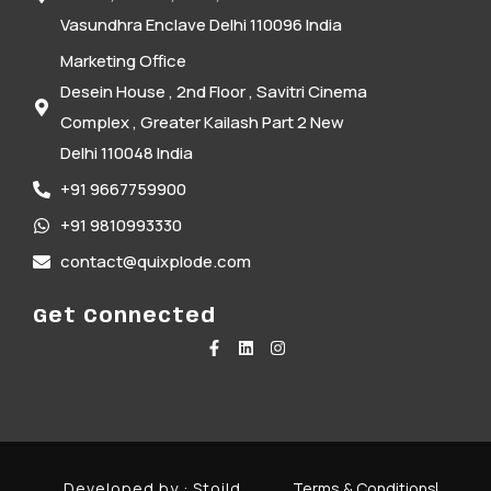
Vasundhra Enclave Delhi 110096 India
Marketing Office
Desein House , 2nd Floor , Savitri Cinema
Complex , Greater Kailash Part 2 New
Delhi 110048 India
+91 9667759900
+91 9810993330
contact@quixplode.com
Get Connected
Developed by :
Stoild
Terms & Conditions