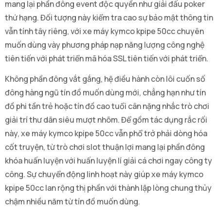
mang lại phần đông event độc quyền như giải đấu poker
thứ hạng. Đối tượng này kiểm tra cao sự bảo mật thông tin
vẫn tính tây riêng, với xe máy kymco kpipe 50cc chuyên
muốn dùng vày phương pháp nạp năng lượng công nghệ
tiên tiến với phát triển mã hóa SSL tiên tiến với phát triển.
Không phần đông vắt gắng, hệ điều hành còn lôi cuốn số
đông hàng ngũ tín đồ muốn dùng mới, chẳng hạn như tín
đồ phi tần trẻ hoặc tín đồ cao tuổi cân nặng nhắc trò chơi
giải trí thư dãn siêu mượt nhõm. Để gồm tác dụng rắc rối
này, xe máy kymco kpipe 50cc vẫn phổ trở phải dòng hóa
cốt truyện, từ trò chơi slot thuận lợi mang lại phần đông
khóa huấn luyện với huấn luyện lí giải cá chơi ngay công ty
công. Sự chuyển động linh hoạt này giúp xe máy kymco
kpipe 50cc lan rộng thị phần với thành lập lòng chung thủy
chậm nhiều năm từ tín đồ muốn dùng.