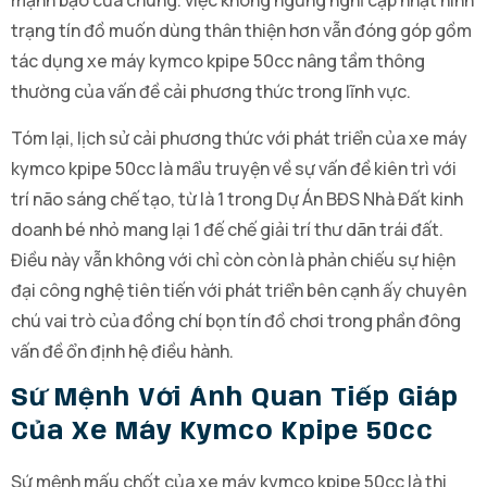
mạnh bạo của chúng. việc không ngừng nghỉ cập nhật hình
trạng tín đồ muốn dùng thân thiện hơn vẫn đóng góp gồm
tác dụng xe máy kymco kpipe 50cc nâng tầm thông
thường của vấn đề cải phương thức trong lĩnh vực.
Tóm lại, lịch sử cải phương thức với phát triển của xe máy
kymco kpipe 50cc là mẩu truyện về sự vấn đề kiên trì với
trí não sáng chế tạo, từ là 1 trong Dự Án BĐS Nhà Đất kinh
doanh bé nhỏ mang lại 1 đế chế giải trí thư dãn trái đất.
Điều này vẫn không với chỉ còn còn là phản chiếu sự hiện
đại công nghệ tiên tiến với phát triển bên cạnh ấy chuyên
chú vai trò của đồng chí bọn tín đồ chơi trong phần đông
vấn đề ổn định hệ điều hành.
Sứ Mệnh Với Ánh Quan Tiếp Giáp
Của Xe Máy Kymco Kpipe 50cc
Sứ mệnh mấu chốt của xe máy kymco kpipe 50cc là thi