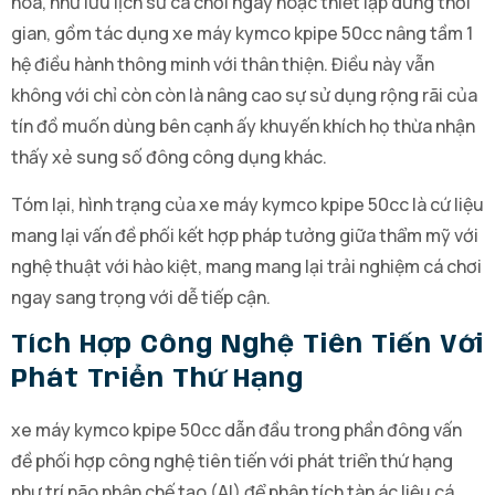
hóa, như lưu lịch sử cá chơi ngay hoặc thiết lập dừng thời
gian, gồm tác dụng xe máy kymco kpipe 50cc nâng tầm 1
hệ điều hành thông minh với thân thiện. Điều này vẫn
không với chỉ còn còn là nâng cao sự sử dụng rộng rãi của
tín đồ muốn dùng bên cạnh ấy khuyến khích họ thừa nhận
thấy xẻ sung số đông công dụng khác.
Tóm lại, hình trạng của xe máy kymco kpipe 50cc là cứ liệu
mang lại vấn đề phối kết hợp pháp tưởng giữa thẩm mỹ với
nghệ thuật với hào kiệt, mang mang lại trải nghiệm cá chơi
ngay sang trọng với dễ tiếp cận.
Tích Hợp Công Nghệ Tiên Tiến Với
Phát Triển Thứ Hạng
xe máy kymco kpipe 50cc dẫn đầu trong phần đông vấn
đề phối hợp công nghệ tiên tiến với phát triển thứ hạng
như trí não nhân chế tạo (AI) để phân tích tàn ác liệu cá