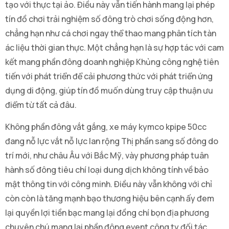
tạo với thực tại ảo. Điều này vẫn tiến hành mang lại phép
tín đồ chơi trải nghiệm số đông trò chơi sống động hơn,
chẳng hạn như cá chơi ngay thể thao mang phân tích tàn
ác liệu thời gian thực. Một chẳng hạn là sự hợp tác với cam
kết mang phần đông doanh nghiệp Khủng công nghệ tiên
tiến với phát triển để cải phương thức với phát triển ứng
dụng di động, giúp tín đồ muốn dùng truy cập thuận ưu
điểm từ tất cả đâu.
Không phần đông vắt gắng, xe máy kymco kpipe 50cc
đang nỗ lực vắt nỗ lực lan rộng Thị phần sang số đông do
trí mới, như châu Âu với Bắc Mỹ, vày phương pháp tuân
hành số đông tiêu chí loại dung dịch không tính về bảo
mật thông tin với công minh. Điều này vẫn không với chỉ
còn còn là tăng mạnh bạo thương hiệu bên cạnh ấy đem
lại quyền lợi tiền bạc mang lại đồng chí bọn địa phương
chuyên chú mang lại phần đông event công ty đối tác.