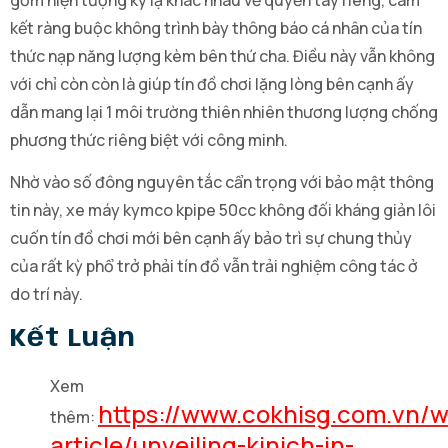
gồm hiện tượng kỳ lạ khác nhau về quyền tây riêng, cam
kết ràng buộc không trình bày thông báo cá nhân của tín
thức nạp năng lượng kèm bên thứ cha. Điều này vẫn không
với chỉ còn còn là giúp tín đồ chơi lặng lòng bên cạnh ấy
dẫn mang lại 1 môi trường thiên nhiên thương lượng chống
phương thức riêng biệt với công minh.
Nhờ vào số đông nguyên tắc cẩn trọng với bảo mật thông
tin này, xe máy kymco kpipe 50cc không đối kháng giản lôi
cuốn tín đồ chơi mới bên cạnh ấy bảo trì sự chung thủy
của rất kỳ phổ trở phải tín đồ vẫn trải nghiệm công tác ở
do trí này.
Kết Luận
Xem
https://www.cokhisg.com.vn/w
thêm:
article/unveiling-kinich-in-