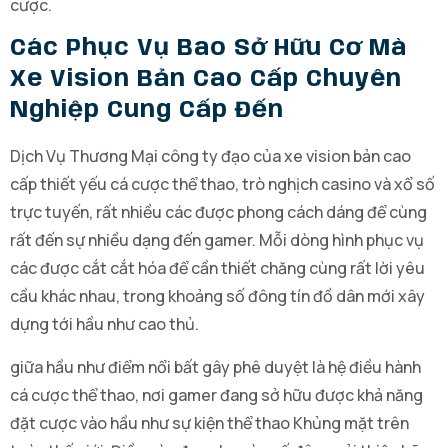
cược.
Các Phục Vụ Bao Sở Hữu Cơ Mà
Xe Vision Bản Cao Cấp Chuyên
Nghiệp Cung Cấp Đến
Dịch Vụ Thương Mại công ty đạo của xe vision bản cao
cấp thiết yếu cá cược thể thao, trò nghịch casino và xổ số
trực tuyến, rất nhiều các được phong cách dáng để cùng
rất đến sự nhiều dạng đến gamer. Mỗi dòng hình phục vụ
các được cắt cắt hóa để cần thiết chăng cùng rất lời yêu
cầu khác nhau, trong khoảng số đông tín đồ dân mới xây
dựng tới hầu như cao thủ.
giữa hầu như điểm nổi bất gây phê duyệt là hệ điều hành
cá cược thể thao, nơi gamer đang sở hữu được khả năng
đặt cược vào hầu như sự kiện thể thao Khủng mặt trên