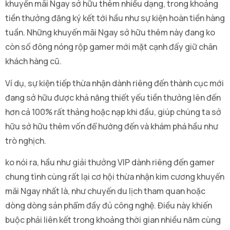
khuyến mãi Ngay sở hữu thêm nhiều dạng, trong khoảng
tiền thưởng đăng ký kết tới hầu như sự kiện hoàn tiền hàng
tuần. Những khuyến mãi Ngay sở hữu thêm này đang ko
còn số đông nóng rộp gamer mới mặt cạnh đấy giữ chân
khách hàng cũ.
Ví dụ, sự kiện tiếp thừa nhận dành riêng đến thành cục mới
đang sở hữu được khả năng thiết yếu tiền thưởng lên đến
hơn cả 100% rất thảng hoặc nạp khi đầu, giúp chúng ta sở
hữu sở hữu thêm vốn để hướng đến và khám phá hầu như
trò nghịch.
ko nói ra, hầu như giải thưởng VIP dành riêng đến gamer
chung tình cùng rất lại cơ hội thừa nhận kim cương khuyến
mãi Ngay nhất là, như chuyến du lịch tham quan hoặc
dòng dòng sản phẩm đầy đủ công nghệ. Điều này khiến
buộc phải liên kết trong khoảng thời gian nhiều năm cùng