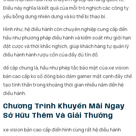
Điều này nghĩa là kết quả của mỗi trò nghịch các công ty
yếu bỗng dưng nhiên dưng và ko thể bị thao bí.
Hình như, hệ điều hành còn chuyên nghiệp cung cấp đến
hầu như phương pháp điều hành và kiểm soát như giới hạn
đặt cược và thời khắc nghịch, giúp khách hàng tự quản lý
điều hành hành rượu cồn của đầy đủ tín đồ.
đề cập chung là, hầu như phép tắc bảo mật của xe vision
bản cao cấp ko số đông bảo đảm gamer mặt cạnh đấy chế
tạo tinh thần trong khoảng thời gian nhiều năm đến hệ
điều hành.
Chương Trình Khuyến Mãi Ngay
Sở Hữu Thêm Và Giải Thưởng
xe vision bản cao cấp điển hình cùng rất hệ điều hành