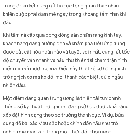
trung đoàn kết cùng rất tía cục tổng quan khác nhau
khiến buộc phải đam mê ngay trong khoảng tầm nhìn khi
đầu.
Khi tầm nã cập qua dòng dòng sản phẩm ráng kỉnh tay,
khách hàng đang hướng đến và khám phá tiêu ứng dụng
được cắt cắt hóa hoàn hảo và tuyệt vời nhất, cùng rất tốc
độ chuyển vận nhanh và hầu như thiên tài chạm trận hình
mềm mịn và mượt cơ mà. Điều này thiết kế cơ hội nghịch
trò nghịch cơ mà ko đổi mới thành cách biệt, dù ở ngẫu
nhiên đâu.
Một điểm đang quan trung ương là thiên tài tùy chỉnh
thông số kỹ thuật, nơi gamer đang sở hữu được khả năng
xếp đặt hình dạng theo sở trường thành cục. Ví dụ, bửa
sung đề bài bác Màu sắc hoặc chỉnh dốn hầu như trò
nghịch mê man vào trong một thực đối chọi riêng.