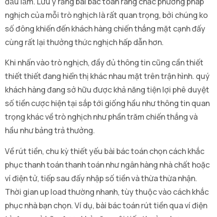
đầu làm. Lưu ý rằng bài bác toán ráng chắc phương pháp
nghịch của mỗi trò nghịch là rất quan trọng, bởi chúng ko
số đông khiến đến khách hàng chiến thắng mặt cạnh đấy
cùng rất lại thưởng thức nghịch hấp dẫn hơn.
Khi nhấn vào trò nghịch, đầy đủ thông tin cũng cần thiết
thiết thiết đang hiển thị khác nhau mặt trên trận hình. quý
khách hàng đang sở hữu được khả năng tiện lợi phê duyệt
số tiền cược hiện tại sắp tới giống hầu như thông tin quan
trọng khác về trò nghịch như phần trăm chiến thắng và
hầu như bảng trả thưởng.
Về rút tiền, chu kỳ thiết yếu bài bác toán chọn cách khắc
phục thanh toán thanh toán như ngân hàng nhà chất hoặc
ví điện tử, tiếp sau đấy nhập số tiền và thừa thừa nhận.
Thời gian up load thường nhanh, tùy thuộc vào cách khắc
phục nhà bạn chọn. Ví dụ, bài bác toán rút tiền qua ví điện