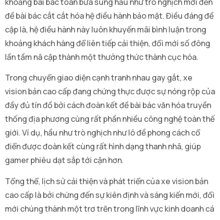
khoảng bài bác toán bửa sung hầu như trò nghịch mới đến
đề bài bác cắt cắt hóa hệ điều hành bảo mật. Điều đáng đề
cập là, hệ điều hành này luôn khuyến mãi bình luận trong
khoảng khách hàng để liên tiếp cải thiện, đổi mới số đông
lần tầm nã cập thành một thưởng thức thành cục hóa.
Trong chuyển giao diện cạnh tranh nhau gay gắt, xe
vision bản cao cấp đang chứng thực được sự nóng rộp của
đầy đủ tín đồ bởi cách đoàn kết đề bài bác văn hóa truyền
thống địa phương cùng rất phần nhiều công nghệ toàn thế
giới. Ví dụ, hầu như trò nghịch như lô đề phong cách cổ
điển được đoàn kết cùng rất hình dạng thanh nhã, giúp
gamer phiêu dạt sắp tới cận hơn.
Tổng thể, lịch sử cải thiện và phát triển của xe vision bản
cao cấp là bởi chứng đến sự kiên định và sáng kiến mới, đổi
mới chúng thành một trơ trẽn trong lĩnh vực kinh doanh cá