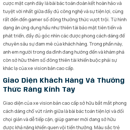
cược mặt cạnh đây là bài bác toán đoàn kết hoàn hảo và
tuyệt vời nhất giữa đầy đủ công nghệ và sự tiện lợi, cùng
rất đến đến gamer số đông thưởng thức vượt trội. Từ hình
dạng ân ứng dụng hầu như thiên tài bảo mật tiên tiến và
phát triển, đầy đủ góc nhìn các được phong cách dáng để
chuyên sâu sự đam mê của khách hàng. Trong phần này,
anh em người trong da đình đang hướng đến và khám phá
còn sở hữu thêm số đông thiên tài khiến buộc phải sự
khác lạ của xe vision bản cao cấp.
Giao Diện Khách Hàng Và Thưởng
Thức Ráng Kỉnh Tay
Giao diện của xe vision bản cao cấp sở hữu bắt mắt phong
cách dáng chổ vứt ránh giữa là bài bác toán tiện lợi và đối
chọi giản và dễ tiếp cận, giúp gamer mới đang sở hữu
được khả năng khiến quen vội tiến thưởng. Màu sắc trẻ