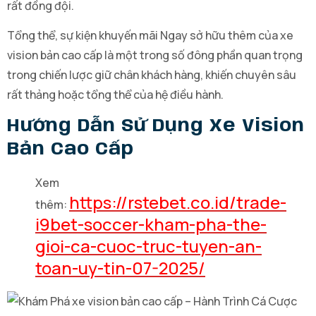
rất đồng đội.
Tổng thể, sự kiện khuyến mãi Ngay sở hữu thêm của xe
vision bản cao cấp là một trong số đông phần quan trọng
trong chiến lược giữ chân khách hàng, khiến chuyên sâu
rất thảng hoặc tổng thể của hệ điều hành.
Hướng Dẫn Sử Dụng Xe Vision
Bản Cao Cấp
Xem
https://rstebet.co.id/trade-
thêm:
i9bet-soccer-kham-pha-the-
gioi-ca-cuoc-truc-tuyen-an-
toan-uy-tin-07-2025/