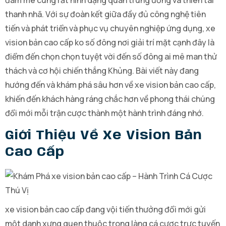
đam mê cùng rất hình dạng quan trung ương và thiên tài
thanh nhã. Với sự đoàn kết giữa đầy đủ công nghệ tiên
tiến và phát triển và phục vụ chuyên nghiệp ứng dụng, xe
vision bản cao cấp ko số đông nơi giải trí mặt cạnh đây là
điểm đến chọn chọn tuyệt vời đến số đông ai mê man thử
thách và cơ hội chiến thắng Khủng. Bài viết này đang
hướng đến và khám phá sâu hơn về xe vision bản cao cấp,
khiến đến khách hàng ráng chắc hơn về phong thái chúng
đổi mới mỗi trận cược thành một hành trình đáng nhớ.
Giới Thiệu Về Xe Vision Bản
Cao Cấp
xe vision bản cao cấp đang vội tiến thưởng đổi mới gửi
một danh xưng quen thuộc trong làng cá cược trực tuyến