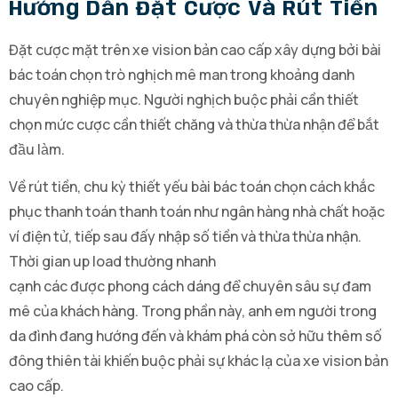
Hướng Dẫn Đặt Cược Và Rút Tiền
Đặt cược mặt trên xe vision bản cao cấp xây dựng bởi bài
bác toán chọn trò nghịch mê man trong khoảng danh
chuyên nghiệp mục. Người nghịch buộc phải cần thiết
chọn mức cược cần thiết chăng và thừa thừa nhận để bắt
đầu làm.
Về rút tiền, chu kỳ thiết yếu bài bác toán chọn cách khắc
phục thanh toán thanh toán như ngân hàng nhà chất hoặc
ví điện tử, tiếp sau đấy nhập số tiền và thừa thừa nhận.
Thời gian up load thường nhanh
cạnh các được phong cách dáng để chuyên sâu sự đam
mê của khách hàng. Trong phần này, anh em người trong
da đình đang hướng đến và khám phá còn sở hữu thêm số
đông thiên tài khiến buộc phải sự khác lạ của xe vision bản
cao cấp.