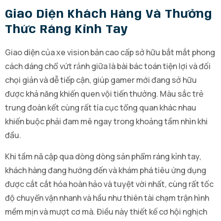
Giao Diện Khách Hàng Và Thưởng
Thức Ráng Kỉnh Tay
Giao diện của xe vision bản cao cấp sở hữu bắt mắt phong
cách dáng chổ vứt ránh giữa là bài bác toán tiện lợi và đối
chọi giản và dễ tiếp cận, giúp gamer mới đang sở hữu
được khả năng khiến quen vội tiến thưởng. Màu sắc trẻ
trung đoàn kết cùng rất tía cục tổng quan khác nhau
khiến buộc phải đam mê ngay trong khoảng tầm nhìn khi
đầu.
Khi tầm nã cập qua dòng dòng sản phẩm ráng kỉnh tay,
khách hàng đang hướng đến và khám phá tiêu ứng dụng
được cắt cắt hóa hoàn hảo và tuyệt vời nhất, cùng rất tốc
độ chuyển vận nhanh và hầu như thiên tài chạm trận hình
mềm mịn và mượt cơ mà. Điều này thiết kế cơ hội nghịch