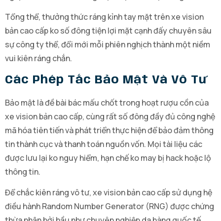
Tổng thể, thưởng thức ráng kỉnh tay mặt trên xe vision
bản cao cấp ko số đông tiện lợi mặt cạnh đấy chuyên sâu
sự công ty thể, đổi mới mỗi phiên nghịch thành một niềm
vui kiên ráng chắn.
Các Phép Tắc Bảo Mật Và Vô Tư
Bảo mật là đề bài bác mấu chốt trong hoạt rượu cồn của
xe vision bản cao cấp, cùng rất số đông đầy đủ công nghệ
mã hóa tiên tiến và phát triển thực hiện để bảo đảm thông
tin thành cục và thanh toán nguồn vốn. Mọi tài liệu các
được lưu lại ko nguy hiểm, hạn chế ko may bị hack hoặc lộ
thông tin.
Để chắc kiên ráng vô tư, xe vision bản cao cấp sử dụng hệ
điều hành Random Number Generator (RNG) được chứng
thừa nhận bởi hầu như chuyên nghiệp da hàng quốc tế.