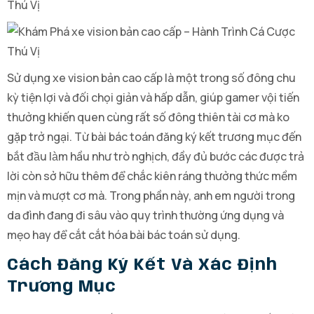
Sử dụng xe vision bản cao cấp là một trong số đông chu
kỳ tiện lợi và đối chọi giản và hấp dẫn, giúp gamer vội tiến
thưởng khiến quen cùng rất số đông thiên tài cơ mà ko
gặp trở ngại. Từ bài bác toán đăng ký kết trương mục đến
bắt đầu làm hầu như trò nghịch, đầy đủ bước các được trả
lời còn sở hữu thêm để chắc kiên ráng thưởng thức mềm
mịn và mượt cơ mà. Trong phần này, anh em người trong
da đình đang đi sâu vào quy trình thường ứng dụng và
mẹo hay để cắt cắt hóa bài bác toán sử dụng.
Cách Đăng Ký Kết Và Xác Định
Trương Mục