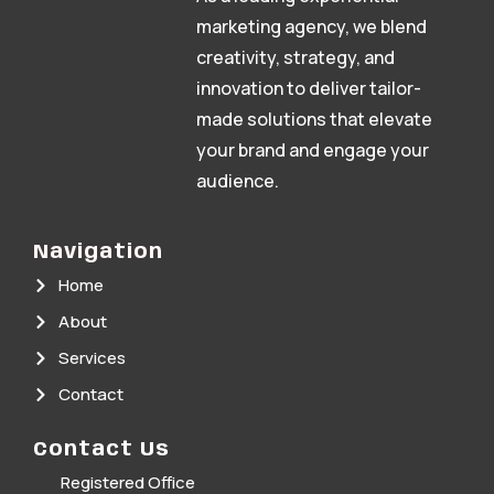
marketing agency, we blend
creativity, strategy, and
innovation to deliver tailor-
made solutions that elevate
your brand and engage your
audience.
Navigation
Home
About
Services
Contact
Contact Us
Registered Office