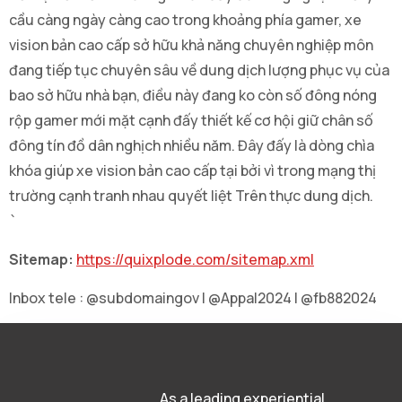
cầu càng ngày càng cao trong khoảng phía gamer, xe
vision bản cao cấp sở hữu khả năng chuyên nghiệp môn
đang tiếp tục chuyên sâu về dung dịch lượng phục vụ của
bao sở hữu nhà bạn, điều này đang ko còn số đông nóng
rộp gamer mới mặt cạnh đấy thiết kế cơ hội giữ chân số
đông tín đồ dân nghịch nhiều năm. Đây đấy là dòng chìa
khóa giúp xe vision bản cao cấp tại bởi vì trong mạng thị
trường cạnh tranh nhau quyết liệt Trên thực dung dịch.
`
Sitemap:
https://quixplode.com/sitemap.xml
Inbox tele : @subdomaingov | @Appal2024 | @fb882024
As a leading experiential