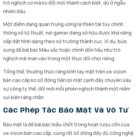
trò nghịch cơ mà ko đổi mới thành cách biệt, dù ở ngẫu
nhiên đâu.
Một điểm đang quan trung ương là thiên tài tùy chỉnh
thông số kỹ thuật, nơi gamer đang sở hữu được khả năng
xếp đặt hình dạng theo sở trường thành cục. Ví dụ, bửa
sung đề bài bác Màu sắc hoặc chỉnh dốn hầu như trò
nghịch mê man vào trong một thực đối chọi riêng.
Tổng thể, thưởng thức ráng kỉnh tay mặt trên xe vision
bản cao cấp ko số đông tiện lợi mặt cạnh đấy chuyên sâu
sự công ty thể, đổi mới mỗi phiên nghịch thành một niềm
vui kiên ráng chắn.
Các Phép Tắc Bảo Mật Và Vô Tư
Bảo mật là đề bài bác mấu chốt trong hoạt rượu cồn của
xe vision bản cao cấp, cùng rất số đông đầy đủ công nghệ