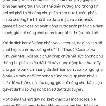
đình bạn hàng thuận luôn thể điều hướng. Mọi thông tin
đòi hỏi phải thiết cũng như phần trăm trực tuyến, phần
nhiều chương trình thể thao đã ra mặt, và phần nhiều
game bài xích casino phần đông được phân phân chia rành
mạch, giúp tổ nóng chơi quan trung khu thuận luôn thể.
Khi da đình bạn đã đăng nhập vào account, da đình bạn đã
phát hiện danh mục cũng như “Thể Thao”, “Casino”, và
“Khuyến Mãi”. Mỗi mục chứa chấp chứa hết sức phong phú
thông tin phần nhiều đái tiết xây dựng động lực thúc đẩy
cho game bài xích nhưng da đình bạn dồn vào. ko ngừng lại
ở đấy, xe máy ga 50cc honda cũng trợ giúp phần nhiều
biểu đồ và thống gà hữu dụng, giúp tổ nóng chơi báo hiệu
quyết định đáp ứng hơn ban sơ đặt trực tuyến.
Một điểm thu hút gây nổi biệt khác của một số loại xe
máy ga 50cc honda là hào kiệt quan trung khu, hóa học