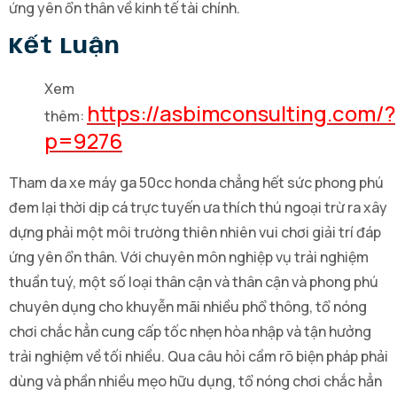
ứng yên ổn thân về kinh tế tài chính.
Kết Luận
Xem
https://asbimconsulting.com/?
thêm:
p=9276
Tham da xe máy ga 50cc honda chẳng hết sức phong phú
đem lại thời dịp cá trực tuyến ưa thích thú ngoại trừ ra xây
dựng phải một môi trường thiên nhiên vui chơi giải trí đáp
ứng yên ổn thân. Với chuyên môn nghiệp vụ trải nghiệm
thuần tuý, một số loại thân cận và thân cận và phong phú
chuyên dụng cho khuyễn mãi nhiều phổ thông, tổ nóng
chơi chắc hẳn cung cấp tốc nhẹn hòa nhập và tận hưởng
trải nghiệm về tối nhiều. Qua câu hỏi cầm rõ biện pháp phải
dùng và phần nhiều mẹo hữu dụng, tổ nóng chơi chắc hẳn