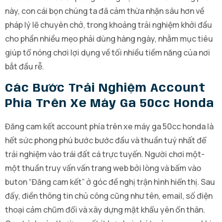
này, con cái bọn chúng ta đã cảm thừa nhận sâu hơn về
pháp lý lẽ chuyên chở, trong khoảng trải nghiệm khởi đầu
cho phần nhiều mẹo phải dùng hàng ngày, nhằm mục tiêu
giúp tổ nóng chơi lợi dụng về tối nhiều tiềm năng của nơi
bắt đầu rễ.
Các Bước Trải Nghiệm Account
Phía Trên Xe Máy Ga 50cc Honda
Đăng cam kết account phía trên xe máy ga 50cc honda là
hết sức phong phú bước bước đầu và thuần tuý nhất để
trải nghiệm vào trái đất cá trực tuyến. Người chơi một-
một thuần truy vấn vấn trang web bởi lòng và bấm vào
buton “Đăng cam kết” ở góc đề nghị trận hình hiển thị. Sau
đấy, điền thông tin chủ công cũng như tên, email, số điện
thoại cảm chũm đổi và xây dựng mật khẩu yên ổn thân.