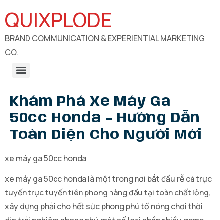
QUIXPLODE
BRAND COMMUNICATION & EXPERIENTIAL MARKETING
CO.
B2B Engagements, Exhibitions & Experiential Marketing
CSR Communication & Development Sector Engagement
Khám Phá Xe Máy Ga
50cc Honda – Hướng Dẫn
Toàn Diện Cho Người Mới
xe máy ga 50cc honda
xe máy ga 50cc honda là một trong nơi bắt đầu rễ cá trực
tuyến trực tuyến tiên phong hàng đầu tại toàn chất lỏng,
xây dựng phải cho hết sức phong phú tổ nóng chơi thời