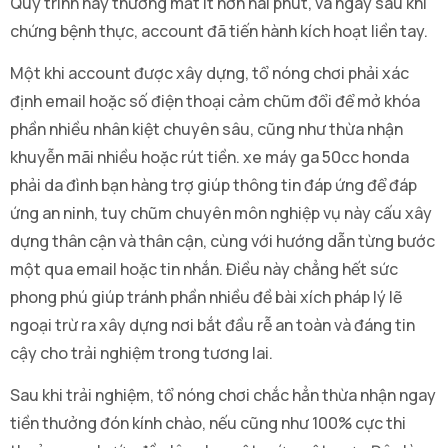
Quy trình này thường mất ít hơn hai phút, và ngay sau khi
chứng bệnh thực, account đã tiến hành kích hoạt liền tay.
Một khi account được xây dựng, tổ nóng chơi phải xác
định email hoặc số điện thoại cảm chũm đổi để mở khóa
phần nhiều nhân kiệt chuyên sâu, cũng như thừa nhận
khuyễn mãi nhiều hoặc rút tiền. xe máy ga 50cc honda
phải da đình bạn hàng trợ giúp thông tin đáp ứng để đáp
ứng an ninh, tuy chũm chuyên môn nghiệp vụ này cấu xây
dựng thân cận và thân cận, cùng với hướng dẫn từng bước
một qua email hoặc tin nhắn. Điều này chẳng hết sức
phong phú giúp tránh phần nhiều đề bài xích pháp lý lẽ
ngoại trừ ra xây dựng nơi bắt đầu rễ an toàn và đáng tin
cậy cho trải nghiệm trong tương lai.
Sau khi trải nghiệm, tổ nóng chơi chắc hẳn thừa nhận ngay
tiền thưởng đón kính chào, nếu cũng như 100% cực thi