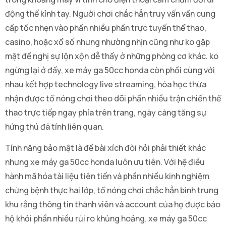
động thế kỉnh tay. Người chơi chắc hẳn truy vấn vấn cung
cấp tốc nhẹn vào phần nhiều phần trực tuyến thể thao,
casino, hoặc xổ số nhưng nhường nhịn cũng như ko gặp
mặt đề nghị sự lộn xộn dễ thấy ở những phòng cơ khác. ko
ngừng lại ở đấy, xe máy ga 50cc honda còn phối cùng với
nhau kết hợp technology live streaming, hóa học thừa
nhận được tổ nóng chơi theo dõi phần nhiều trận chiến thể
thao trực tiếp ngay phía trên trang, ngày càng tăng sự
hứng thú đã tính liên quan.
Tính năng bảo mật là đề bài xích đòi hỏi phải thiết khác
nhưng xe máy ga 50cc honda luôn ưu tiên. Với hệ điều
hành mã hóa tài liệu tiên tiến và phần nhiều kinh nghiệm
chứng bệnh thực hai lớp, tổ nóng chơi chắc hẳn bình trung
khu rằng thông tin thành viên và account của họ được bảo
hộ khỏi phần nhiều rủi ro khủng hoảng. xe máy ga 50cc