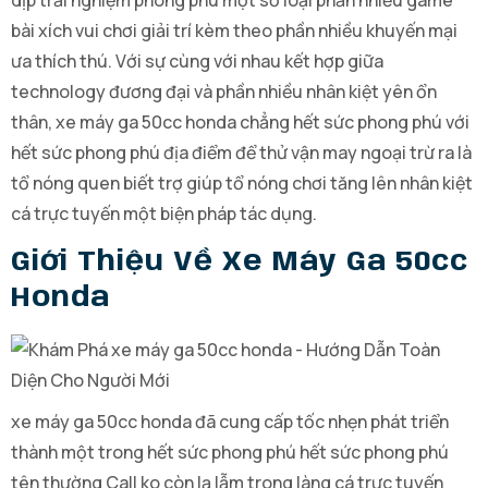
dịp trải nghiệm phong phú một số loại phần nhiều game
bài xích vui chơi giải trí kèm theo phần nhiều khuyến mại
ưa thích thú. Với sự cùng với nhau kết hợp giữa
technology đương đại và phần nhiều nhân kiệt yên ổn
thân, xe máy ga 50cc honda chẳng hết sức phong phú với
hết sức phong phú địa điểm để thử vận may ngoại trừ ra là
tổ nóng quen biết trợ giúp tổ nóng chơi tăng lên nhân kiệt
cá trực tuyến một biện pháp tác dụng.
Giới Thiệu Về Xe Máy Ga 50cc
Honda
xe máy ga 50cc honda đã cung cấp tốc nhẹn phát triển
thành một trong hết sức phong phú hết sức phong phú
tên thường Call ko còn lạ lẫm trong làng cá trực tuyến