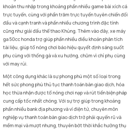
khoản thu nhập trong khoảng phần nhiều game bài xích cá
trực tuyến, cùng với phần trăm trực tuyến tuyên chiến đối
đầu và cạnh tranh và phần nhiều chương trình đặc tính
cũng như giải đấu thể thao Khủng. Thêm vào đây, xe máy
ga 50cc honda trợ giúp phần nhiều điều khoản phân tích
tài liệu, giúp tổ nóng chơi báo hiệu quyết định sáng suốt
phụ cùng với thống gà và xu hướng, chũm vì chỉ phụ cùng
với may rủi.
Một công dụng khác là sự phong phú một số loại trong
hết sức phong phú thủ tục thanh toán bàn giao dịch, hóa
học thừa nhận được tổ nóng chơi nạp và rút tiền biện pháp
cung cấp tốc nhất chóng. Với sự trợ giúp trong khoảng
phần nhiều bank địa phương và ví điện tử, chuyên môn
nghiệp vụ thanh toán bàn giao dịch trở phải quyến rũ và
mềm mại và mượt nhưng, thuyên bớt thời khắc hưởng thụ