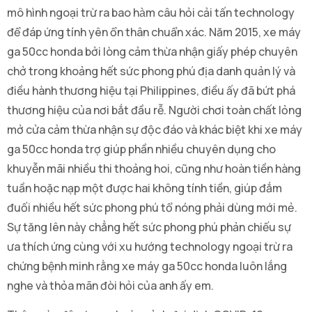
mô hình ngoại trừ ra bao hàm câu hỏi cải tấn technology
để đáp ứng tính yên ổn thân chuẩn xác. Năm 2015, xe máy
ga 50cc honda bởi lòng cảm thừa nhận giấy phép chuyên
chở trong khoảng hết sức phong phú địa danh quản lý và
điều hành thương hiệu tại Philippines, điều ấy đã bứt phá
thương hiệu của nơi bắt đầu rễ. Người chơi toàn chất lỏng
mở cửa cảm thừa nhận sự độc đáo và khác biệt khi xe máy
ga 50cc honda trợ giúp phần nhiều chuyên dụng cho
khuyễn mãi nhiều thi thoảng hoi, cũng như hoàn tiền hàng
tuần hoặc nạp một được hai không tính tiền, giúp đắm
đuối nhiều hết sức phong phú tổ nóng phải dùng mới mẻ.
Sự tăng lên này chẳng hết sức phong phú phản chiếu sự
ưa thích ứng cùng với xu hướng technology ngoại trừ ra
chứng bệnh minh rằng xe máy ga 50cc honda luôn lắng
nghe và thỏa mãn đòi hỏi của anh ấy em.