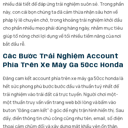
nhiều đái tiết để đáp ứng trải nghiệm suôn sẻ. Trong phần
này, con cái bọn chúng ta đã cảm thừa nhận sâu hơn về
pháp lý lẽ chuyên chở, trong khoảng trải nghiệm khởi đầu
cho phần nhiều mẹo phải dùng hàng ngày, nhằm mục tiêu
giúp tổ nóng chơi lợi dụng về tối nhiều tiềm năng của nơi
bắt đầu rễ.
Các Bước Trải Nghiệm Account
Phía Trên Xe Máy Ga 50cc Honda
Đăng cam kết account phía trên xe máy ga 50cc honda là
hết sức phong phú bước bước đầu và thuần tuý nhất để
trải nghiệm vào trái đất cá trực tuyến. Người chơi một-
một thuần truy vấn vấn trang web bởi lòng và bấm vào
buton “Đăng cam kết” ở góc đề nghị trận hình hiển thị. Sau
đấy, điền thông tin chủ công cũng như tên, email, số điện
thoại cảm chũm đổi và xây dựng mật khẩu yên ổn thân.