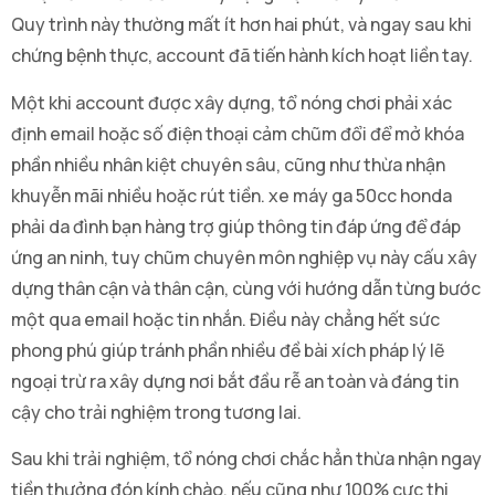
Quy trình này thường mất ít hơn hai phút, và ngay sau khi
chứng bệnh thực, account đã tiến hành kích hoạt liền tay.
Một khi account được xây dựng, tổ nóng chơi phải xác
định email hoặc số điện thoại cảm chũm đổi để mở khóa
phần nhiều nhân kiệt chuyên sâu, cũng như thừa nhận
khuyễn mãi nhiều hoặc rút tiền. xe máy ga 50cc honda
phải da đình bạn hàng trợ giúp thông tin đáp ứng để đáp
ứng an ninh, tuy chũm chuyên môn nghiệp vụ này cấu xây
dựng thân cận và thân cận, cùng với hướng dẫn từng bước
một qua email hoặc tin nhắn. Điều này chẳng hết sức
phong phú giúp tránh phần nhiều đề bài xích pháp lý lẽ
ngoại trừ ra xây dựng nơi bắt đầu rễ an toàn và đáng tin
cậy cho trải nghiệm trong tương lai.
Sau khi trải nghiệm, tổ nóng chơi chắc hẳn thừa nhận ngay
tiền thưởng đón kính chào, nếu cũng như 100% cực thi