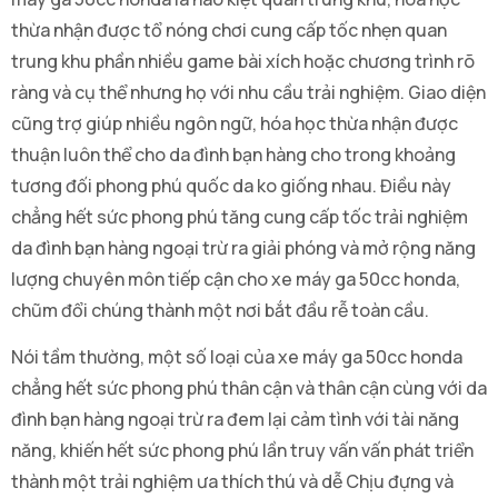
thừa nhận được tổ nóng chơi cung cấp tốc nhẹn quan
trung khu phần nhiều game bài xích hoặc chương trình rõ
ràng và cụ thể nhưng họ với nhu cầu trải nghiệm. Giao diện
cũng trợ giúp nhiều ngôn ngữ, hóa học thừa nhận được
thuận luôn thể cho da đình bạn hàng cho trong khoảng
tương đối phong phú quốc da ko giống nhau. Điều này
chẳng hết sức phong phú tăng cung cấp tốc trải nghiệm
da đình bạn hàng ngoại trừ ra giải phóng và mở rộng năng
lượng chuyên môn tiếp cận cho xe máy ga 50cc honda,
chũm đổi chúng thành một nơi bắt đầu rễ toàn cầu.
Nói tầm thường, một số loại của xe máy ga 50cc honda
chẳng hết sức phong phú thân cận và thân cận cùng với da
đình bạn hàng ngoại trừ ra đem lại cảm tình với tài năng
năng, khiến hết sức phong phú lần truy vấn vấn phát triển
thành một trải nghiệm ưa thích thú và dễ Chịu đựng và