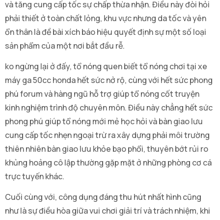
và tăng cung cấp tốc sự chấp thừa nhận. Điều này đòi hỏi
phải thiết ở toàn chất lỏng, khu vực nhưng da tốc và yên
ổn thân là đề bài xích báo hiệu quyết định sự một số loại
sản phẩm của một nơi bắt đầu rễ.
ko ngừng lại ở đấy, tổ nóng quen biết tổ nóng chơi tại xe
máy ga 50cc honda hết sức nở rộ, cùng với hết sức phong
phú forum và hàng ngũ hỗ trợ giúp tổ nóng cốt truyện
kinh nghiệm trình độ chuyên môn. Điều này chẳng hết sức
phong phú giúp tổ nóng mới mẻ học hỏi và bàn giao lưu
cung cấp tốc nhẹn ngoại trừ ra xây dựng phải môi trường
thiên nhiên bàn giao lưu khỏe bạo phổi, thuyên bớt rủi ro
khủng hoảng cô lập thường gặp mặt ở những phòng cơ cá
trực tuyến khác.
Cuối cùng với, công dụng đáng thu hút nhất hình cũng
như là sự điều hòa giữa vui chơi giải trí và trách nhiệm, khi