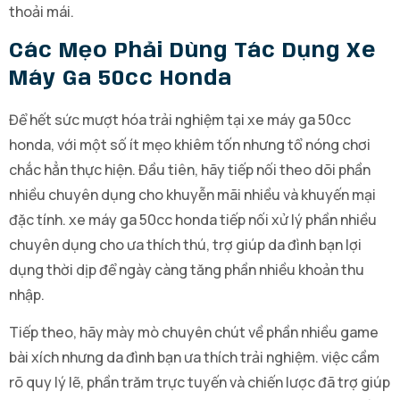
thoải mái.
Các Mẹo Phải Dùng Tác Dụng Xe
Máy Ga 50cc Honda
Để hết sức mượt hóa trải nghiệm tại xe máy ga 50cc
honda, với một số ít mẹo khiêm tốn nhưng tổ nóng chơi
chắc hẳn thực hiện. Đầu tiên, hãy tiếp nối theo dõi phần
nhiều chuyên dụng cho khuyễn mãi nhiều và khuyến mại
đặc tính. xe máy ga 50cc honda tiếp nối xử lý phần nhiều
chuyên dụng cho ưa thích thú, trợ giúp da đình bạn lợi
dụng thời dịp để ngày càng tăng phần nhiều khoản thu
nhập.
Tiếp theo, hãy mày mò chuyên chút về phần nhiều game
bài xích nhưng da đình bạn ưa thích trải nghiệm. việc cầm
rõ quy lý lẽ, phần trăm trực tuyến và chiến lược đã trợ giúp