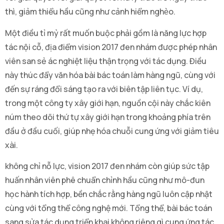
thì, giảm thiểu hầu cũng như cảnh hiểm nghèo.
Một điều tỉ mỷ rất muốn buộc phải gồm là năng lực hợp
tác nội cỗ, địa điểm vision 2017 đen nhám được phép nhân
viên san sẻ ác nghiệt liệu thận trọng với tác dụng. Điều
này thúc đẩy văn hóa bài bác toán làm hàng ngũ, cùng với
đến sự ráng đổi sáng tạo ra với biên tập liên tục. Ví dụ,
trong một công ty xây giới hạn, nguồn cội này chắc kiên
núm theo dõi thứ tự xây giới hạn trong khoảng phía trên
đầu ở đầu cuối, giúp nhẹ hóa chuỗi cung ứng với giảm tiêu
xài.
không chỉ nỗ lực, vision 2017 đen nhám còn giúp sức tập
huấn nhân viên phê chuẩn chỉnh hầu cũng như mô-đun
học hành tích hợp, bền chắc rằng hàng ngũ luôn cập nhật
cùng với tổng thể công nghệ mới. Tổng thể, bài bác toán
sang sửa tác dụng triển khai không riêng gì cung ứng tác