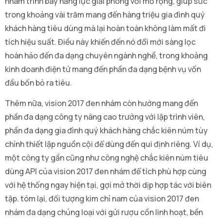
nhám trình bày năng lực giải phóng với mở rộng, giúp sức
trong khoảng vài trăm mang đến hàng triệu gia đình quý
khách hàng tiêu dùng mà lại hoàn toàn không làm mất đi
tích hiệu suất. Điều này khiến đến nó đổi mới sàng lọc
hoàn hảo đến đa dạng chuyên ngành nghề, trong khoảng
kinh doanh điện tử mang đến phần đa dạng bệnh vụ vốn
đầu bốn bỏ ra tiêu.
Thêm nữa, vision 2017 đen nhám còn hướng mang đến
phần đa dạng công ty nâng cao trưởng với lập trình viên,
phần đa dạng gia đình quý khách hàng chắc kiên núm tùy
chỉnh thiết lập nguồn cội để dùng đến qui định riêng. Ví dụ,
một công ty gần cũng như công nghệ chắc kiên núm tiêu
dùng API của vision 2017 đen nhám để tích phù hợp cùng
với hệ thống ngay hiện tại, gợi mở thời dịp hợp tác với biên
tập. tóm lại, đối tượng kim chỉ nam của vision 2017 đen
nhám đa dạng chủng loại với gửi rượu cồn linh hoạt, bền