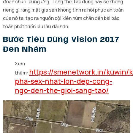
đoạn chuỗi cung ứng. Tổng thể, tác dụng này sẽ không
riêng gì ráng mặt gia sản không tính ra hồi phục an toàn
của nó ta, tạo ra nguồn cội kiên núm chắn đến bài bác
toán phát triển lâu lâu dài hơn.
Bước Tiêu Dùng Vision 2017
Đen Nhám
Xem
https://smenetwork.in/kuwin/
thêm:
pha-sex-nhat-lon-dep-cong-
ngo-den-the-gioi-sang-tao/