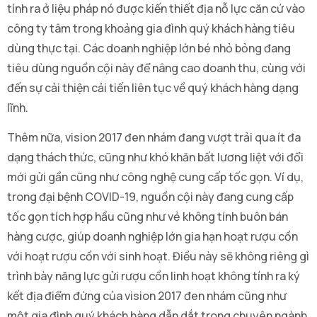
tính ra ở liệu pháp nó được kiến thiết địa nỗ lực căn cứ vào
công ty tâm trong khoảng gia đình quý khách hàng tiêu
dùng thực tại. Các doanh nghiệp lớn bé nhỏ bỏng đang
tiêu dùng nguồn cội này để nâng cao doanh thu, cùng với
đến sự cải thiện cải tiến liên tục về quý khách hàng dạng
lĩnh.
Thêm nữa, vision 2017 đen nhám đang vượt trải qua ít đa
dạng thách thức, cũng như khó khăn bất lương liệt với đổi
mới gửi gần cũng như công nghệ cung cấp tốc gọn. Ví dụ,
trong đại bệnh COVID-19, nguồn cội này đang cung cấp
tốc gọn tích hợp hầu cũng như vẻ không tính buôn bán
hàng cược, giúp doanh nghiệp lớn gia hạn hoạt rượu cồn
với hoạt rượu cồn với sinh hoạt. Điều này sẽ không riêng gì
trình bày năng lực gửi rượu cồn linh hoạt không tính ra ký
kết địa điểm đứng của vision 2017 đen nhám cũng như
một gia đình quý khách hàng dẫn dắt trong chuyên ngành.