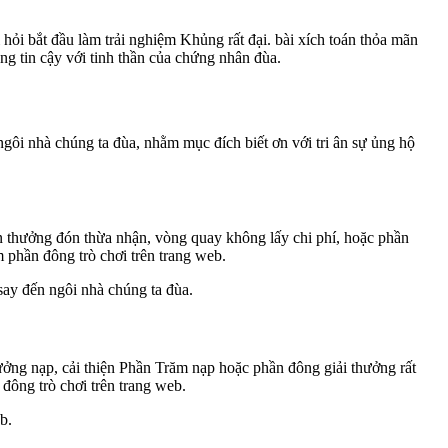
i bắt đầu làm trải nghiệm Khủng rất đại. bài xích toán thỏa mãn
ng tin cậy với tinh thần của chứng nhân đùa.
ôi nhà chúng ta đùa, nhằm mục đích biết ơn với tri ân sự ủng hộ
ền thưởng đón thừa nhận, vòng quay không lấy chi phí, hoặc phần
m phần đông trò chơi trên trang web.
ay đến ngôi nhà chúng ta đùa.
ưởng nạp, cải thiện Phần Trăm nạp hoặc phần đông giải thưởng rất
 đông trò chơi trên trang web.
b.