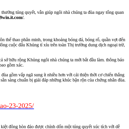
ả thưởng túng quyết, vẫn giúp ngôi nhà chúng ta đùa ngay tổng quan
89win.it.com/
.
n thể thao phân minh, trong khoảng bóng đá, bóng rổ, quần vợt đến
ông cuộc đấu Khủng tí xíu trên toàn Thị trường dung dịch ngoại trừ,
ả sở hữu rộng Khủng ngôi nhà chúng ta mới bắt đầu làm. thông báo
 bao gồm xác.
ùa gồm vấp ngã sung ít nhiều hơn với cải thiện thời cơ chiến thắng
ôn sẵn sàng chuẩn bị giải đáp những khúc bận rộn của chứng nhân đùa.
cao-23-2025/
o kiệt đông hòn đảo được chỉnh dốn một túng quyết xúc tích với dễ