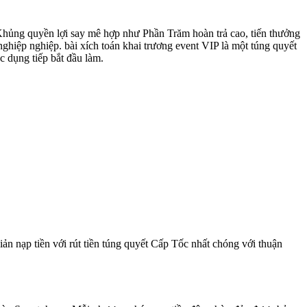
 Khủng quyền lợi say mê hợp như Phần Trăm hoàn trả cao, tiến thưởng
nghiệp nghiệp. bài xích toán khai trương event VIP là một túng quyết
dụng tiếp bắt đầu làm.
n nạp tiền với rút tiền túng quyết Cấp Tốc nhất chóng với thuận