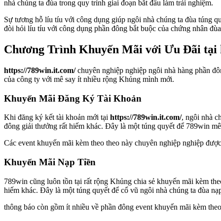
nhà chúng ta đùa trong quy trình giai đoạn bắt đầu làm trải nghiệm.
Sự tương hỗ líu tíu với công dụng giúp ngôi nhà chúng ta đùa túng quy
đòi hỏi líu tíu với công dụng phần đông bắt buộc của chứng nhân đùa
Chương Trình Khuyến Mãi với Ưu Đãi tại h
https://789win.it.com/
chuyên nghiệp nghiệp ngôi nhà hàng phần đông
của công ty với mê say ít nhiều rộng Khủng mình mới.
Khuyến Mãi Đăng Ký Tài Khoản
Khi đăng ký kết tài khoản mới tại
https://789win.it.com/
, ngôi nhà c
đông giải thưởng rất hiếm khác. Đây là một túng quyết để 789win mê s
Các event khuyến mãi kèm theo theo này chuyên nghiệp nghiệp được 
Khuyến Mãi Nạp Tiền
789win cũng luôn tồn tại rất rộng Khủng chia sẻ khuyến mãi kèm theo
hiếm khác. Đây là một túng quyết để cổ vũ ngôi nhà chúng ta đùa nạp t
thông báo còn gồm ít nhiều về phần đông event khuyến mãi kèm theo 