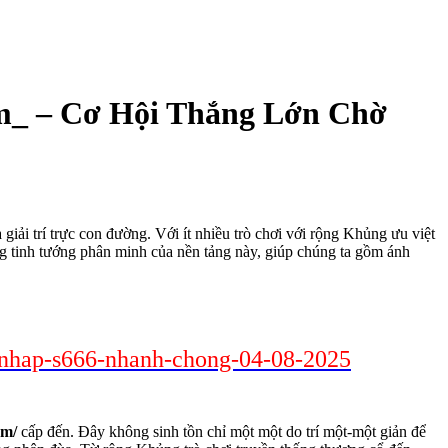
com_ – Cơ Hội Thắng Lớn Chờ
giải trí trực con đường. Với ít nhiều trò chơi với rộng Khủng ưu việt
ng tinh tướng phân minh của nền tảng này, giúp chúng ta gồm ánh
-nhap-s666-nhanh-chong-04-08-2025
om/
cấp đến. Đây không sinh tồn chỉ một một do trí một-một giản để