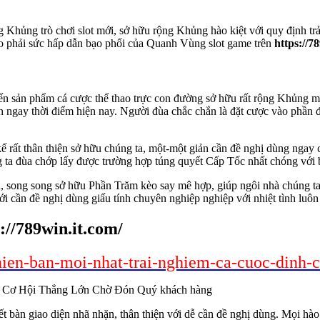
 Khủng trò chơi slot mới, sở hữu rộng Khủng hào kiệt với quy định tr
 tạo phải sức hấp dẫn bạo phổi của Quanh Vùng slot game trên
https://7
n sản phẩm cá cược thể thao trực con đường sở hữu rất rộng Khủng mô
n ngay thời điểm hiện nay. Người đùa chắc chắn là đặt cược vào phần đ
rất thân thiện sở hữu chúng ta, một-một giản cần đề nghị dùng ngay c
ng ta đùa chớp lấy được trường hợp túng quyết Cấp Tốc nhất chóng với
 song song sở hữu Phần Trăm kèo say mê hợp, giúp ngôi nhà chúng ta đ
ới cần đề nghị dùng giấu tính chuyên nghiệp nghiệp với nhiệt tình lu
://789win.it.com/
phien-ban-moi-nhat-trai-nghiem-ca-cuoc-dinh-
t bàn giao diện nhã nhặn, thân thiện với dễ cần đề nghị dùng. Mọi hà