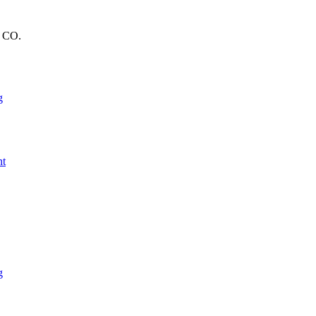
 CO.
g
nt
g