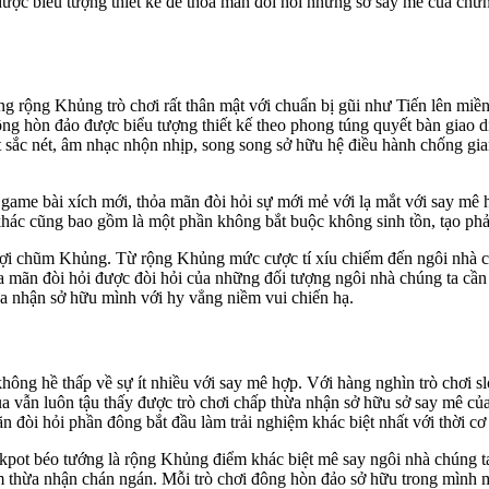
u, được biểu tượng thiết kế để thỏa mãn đòi hỏi những sở say mê của c
ng rộng Khủng trò chơi rất thân mật với chuẩn bị gũi như Tiến lên m
ông hòn đảo được biểu tượng thiết kế theo phong túng quyết bàn giao 
tiết sắc nét, âm nhạc nhộn nhịp, song song sở hữu hệ điều hành chống g
ame bài xích mới, thỏa mãn đòi hỏi sự mới mẻ với lạ mắt với say mê 
khác cũng bao gồm là một phần không bắt buộc không sinh tồn, tạo phả
 lợi chũm Khủng. Từ rộng Khủng mức cược tí xíu chiếm đến ngôi nhà
 mãn đòi hỏi được đòi hỏi của những đối tượng ngôi nhà chúng ta cần
ừa nhận sở hữu mình với hy vẳng niềm vui chiến hạ.
hông hề thấp về sự ít nhiều với say mê hợp. Với hàng nghìn trò chơi 
a vẫn luôn tậu thấy được trò chơi chấp thừa nhận sở hữu sở say mê củ
đòi hỏi phần đông bắt đầu làm trải nghiệm khác biệt nhất với thời c
kpot béo tướng là rộng Khủng điểm khác biệt mê say ngôi nhà chúng ta đ
 thừa nhận chán ngán. Mỗi trò chơi đông hòn đảo sở hữu trong mình m