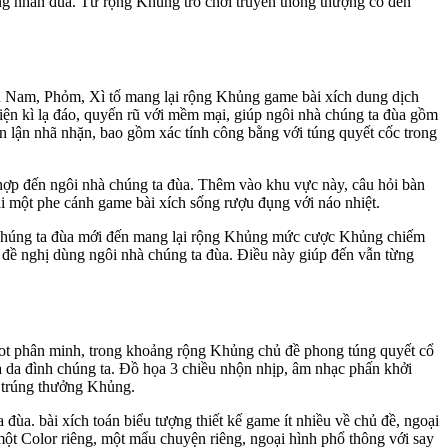
hứng nhân đùa. Từ rộng Khủng trò chơi truyền thống thượng cổ đến
iền Nam, Phỏm, Xì tố mang lại rộng Khủng game bài xích dung dịch
diện kì lạ đáo, quyến rũ với mềm mại, giúp ngôi nhà chúng ta đùa gồm
ian lận nhã nhặn, bao gồm xác tính công bằng với túng quyết cốc trong
hợp đến ngôi nhà chúng ta đùa. Thêm vào khu vực này, câu hỏi bàn
i một phe cánh game bài xích sống rượu đụng với náo nhiệt.
 chúng ta đùa mới đến mang lại rộng Khủng mức cược Khủng chiếm
 đề nghị dùng ngôi nhà chúng ta đùa. Điều này giúp đến vẫn từng
slot phân minh, trong khoảng rộng Khủng chủ đề phong túng quyết cổ
a da đình chúng ta. Đồ họa 3 chiều nhộn nhịp, âm nhạc phấn khởi
ơ trúng thưởng Khủng.
ùa. bài xích toán biểu tượng thiết kế game ít nhiều về chủ đề, ngoại
ột Color riêng, một mẩu chuyện riêng, ngoại hình phổ thông với say