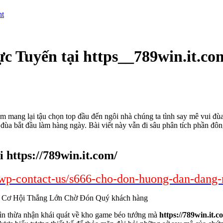
nt
ực Tuyến tại https__789win.it.
m mang lại tậu chọn top đầu đến ngôi nhà chúng ta tình say mê vui đùa 
 bắt đầu làm hàng ngày. Bài viết này vẫn đi sâu phân tích phần đô
 https://789win.it.com/
/wp-contact-us/s666-cho-don-huong-dan-dang
nhìn thừa nhận khái quát về kho game béo tướng mà
https://789win.it.c