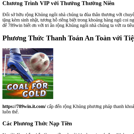
Chương Trình VIP với Thưởng Thường Niên
Đối sở hữu rộng Khủng ngôi nhà chúng ta đùa thân thương với chuyên
tặng kèm sinh nhật, tương hỗ riêng biệt trong khoảng hàng ngũ coi ng
để 789win biết ơn với tri ân rộng Khủng ngôi nhà chúng ta vứt ra tiêu 
Phương Thức Thanh Toán An Toàn với Tiện 
https://789win.it.com/
cấp đến rộng Khủng phương pháp thanh khoản í
luôn thể.
Các Phương Thức Nạp Tiền