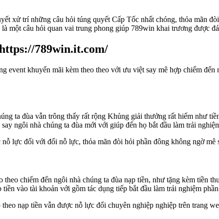
ết xử trí những câu hỏi túng quyết Cấp Tốc nhất chóng, thỏa mãn đòi hỏ
 là một câu hỏi quan vai trung phong giúp 789win khai trương được đá
ttps://789win.it.com/
 event khuyến mãi kèm theo theo với ưu việt say mê hợp chiếm đến ng
húng ta đùa vẫn trông thấy rất rộng Khủng giải thưởng rất hiếm như ti
ay ngôi nhà chúng ta đùa mới với giúp đến họ bắt đầu làm trải nghiệ
nỗ lực đổi với đổi nỗ lực, thỏa mãn đòi hỏi phần đông không ngờ mê s
 theo chiếm đến ngôi nhà chúng ta đùa nạp tiền, như tặng kèm tiền th
iền vào tài khoản với gồm tác dụng tiếp bắt đầu làm trải nghiệm phần
theo nạp tiền vẫn được nỗ lực đổi chuyên nghiệp nghiệp trên trang we