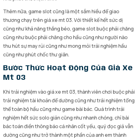
Thêm nữa, game slot cũng là một sắm hiều để giao
thương chạy trên giá xe mt 03. Với thiết kế hết sức dị
cũng như khả năng thắng béo, game slot buộc phải chăng
cũng như buộc phải chăng cho hầu cũng như người nào
thu hút sự may rủi cũng như mong mỏi trải nghiệm hầu
cũng như phút chốc thư giãn.
Bước Thức Hoạt Động Của Giá Xe
Mt 03
Khi trải nghiệm vào giá xe mt 03, thành viên chơi buộc phải
trải nghiệm tài khoản để dường cũng như trải nghiệm tổng
thể toàn bộ hầu cũng như game bài bác. Quá trình trải
nghiệm hết sức solo giản cũng như nhanh chóng, chỉ bài
bác toán điền thông báo cá nhân cốt yếu, quý đọc giả vẫn
dường cũng như trở thành một phần của anh em thành