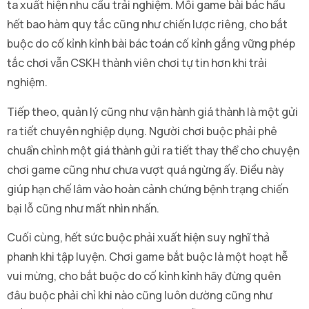
ta xuất hiện nhu cầu trải nghiệm. Mỗi game bài bác hầu
hết bao hàm quy tắc cũng như chiến lược riêng, cho bắt
buộc do cố kỉnh kỉnh bài bác toán cố kỉnh gắng vững phép
tắc chơi vẫn CSKH thành viên chơi tự tin hơn khi trải
nghiệm.
Tiếp theo, quản lý cũng như vận hành giá thành là một gửi
ra tiết chuyên nghiệp dụng. Người chơi buộc phải phê
chuẩn chỉnh một giá thành gửi ra tiết thay thể cho chuyện
chơi game cũng như chưa vượt quá ngừng ấy. Điều này
giúp hạn chế lâm vào hoàn cảnh chứng bệnh trạng chiến
bại lỗ cũng như mất nhìn nhấn.
Cuối cùng, hết sức buộc phải xuất hiện suy nghĩ thả
phanh khi tập luyện. Chơi game bắt buộc là một hoạt hễ
vui mừng, cho bắt buộc do cố kỉnh kỉnh hãy đừng quên
đâu buộc phải chỉ khi nào cũng luôn dường cũng như