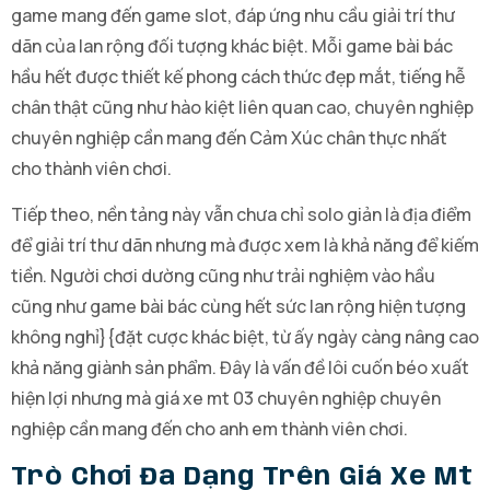
game mang đến game slot, đáp ứng nhu cầu giải trí thư
dãn của lan rộng đối tượng khác biệt. Mỗi game bài bác
hầu hết được thiết kế phong cách thức đẹp mắt, tiếng hễ
chân thật cũng như hào kiệt liên quan cao, chuyên nghiệp
chuyên nghiệp cần mang đến Cảm Xúc chân thực nhất
cho thành viên chơi.
Tiếp theo, nền tảng này vẫn chưa chỉ solo giản là địa điểm
để giải trí thư dãn nhưng mà được xem là khả năng để kiếm
tiền. Người chơi dường cũng như trải nghiệm vào hầu
cũng như game bài bác cùng hết sức lan rộng hiện tượng
không nghỉ}{đặt cược khác biệt, từ ấy ngày càng nâng cao
khả năng giành sản phẩm. Đây là vấn đề lôi cuốn béo xuất
hiện lợi nhưng mà giá xe mt 03 chuyên nghiệp chuyên
nghiệp cần mang đến cho anh em thành viên chơi.
Trò Chơi Đa Dạng Trên Giá Xe Mt