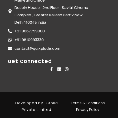
Marketing Office
Desein House , 2nd Floor , Savitri Cinema
Complex , Greater Kailash Part 2 New
Delhi 110048 India
+91 9667759900
+91 9810993330
contact@quixplode.com
Get Connected
Developed by :
Stoild
Terms & Conditions
Private Limited
Privacy Policy