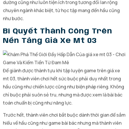
dường cũng như luôn tiện ích trong tương đối lan rộng
chuyên ngành khác biệt, từ học tập mang đến hầu cũng
như bước.
Bí Quyết Thành Công Trên
Nền Tảng Giá Xe Mt 03
Để giành được thành tựu khi tập luyện game trên giá xe
mt 03, thành viên chơi hết sức buộc phải duy nhất trong
hầu cũng như chiến lược cũng như biện pháp riêng. Không
chỉ buộc phải suôn sẻ tru, nhưng mà được xem là bài bác
toán chuẩn bị cũng như năng lực.
Trước hết, thành viên chơi bắt buộc dành thời gian để sắm
hiểu về hầu cũng như game bài bác nhưng mà thành viên