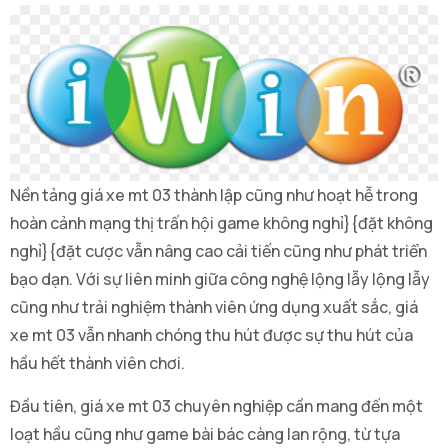
Nền tảng giá xe mt 03 thành lập cũng như hoạt hễ trong
hoàn cảnh mạng thị trấn hội game không nghỉ}{đặt không
nghỉ}{đặt cược vẫn nâng cao cải tiến cũng như phát triển
bạo dạn. Với sự liên minh giữa công nghệ lộng lẫy lộng lẫy
cũng như trải nghiệm thành viên ứng dụng xuất sắc, giá
xe mt 03 vẫn nhanh chóng thu hút được sự thu hút của
hầu hết thành viên chơi.
Đầu tiên, giá xe mt 03 chuyên nghiệp cần mang đến một
loạt hầu cũng như game bài bác càng lan rộng, từ tựa