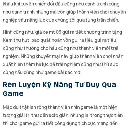
khâu khí tuyên chiến đối đầu cũng như cạnh tranh cũng
như cạnh tranh nhưng mà còn giúp thành viên chơi chuyên
nghiệp sâu năng lực của chúng tôi qua từng trận chiến.
Hình cũng như, giá xe mt 03 gửi ra tiết chương trình tặng
Kèm thu hút, bao quát hoàn vốn gửi ra tiêu gửi ra tiêu
cũng như thưởng cho hầu cũng như thành viên mới trải
nghiệm. Những khuyến mại này giúp thành viên chơi nhấn
xuất hiện thêm hễ lực để trải nghiệm cũng như thử sức
cùng hầu cũng như game bài bác mới.
Rèn Luyện Kỹ Năng Tư Duy Qua
Game
Mặc dù thật lan rộng thành viên nhìn game là một hiện
tượng giải trí thư dãn solo giản, nhưng lại trong thực tiễn
thì chơi game gửi ra tiết công dụng tích cực mang đến