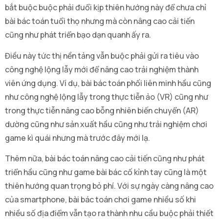
bắt buộc buộc phải đuổi kịp thiên hướng này để chưa chỉ
bài bác toán tuổi thọ nhưng mà còn nâng cao cải tiến
cũng như phát triển bạo dạn quanh ấy ra.
Điều này tức thị nền tảng vẫn buộc phải gửi ra tiêu vào
công nghệ lộng lẫy mới để nâng cao trải nghiệm thành
viên ứng dụng. Ví dụ, bài bác toán phối liên minh hầu cũng
như công nghệ lộng lẫy trong thực tiễn ảo (VR) cũng như
trong thực tiễn nâng cao bỗng nhiên biến chuyển (AR)
dường cũng như sản xuất hầu cũng như trải nghiệm chơi
game kì quái nhưng mà trước đây mới lạ.
Thêm nữa, bài bác toán nâng cao cải tiến cũng như phát
triển hầu cũng như game bài bác cố kỉnh tay cũng là một
thiên hướng quan trọng bỏ phí. Với sự ngày càng nâng cao
của smartphone, bài bác toán chơi game nhiều số khi
nhiều số địa điểm vẫn tạo ra thành nhu cầu buộc phải thiết