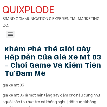
QUIXPLODE
BRAND COMMUNICATION & EXPERIENTIAL MARKETING
CO.
B2B Engagements, Exhibitions & Experiential Marketing
CSR Communication & Development Sector Engagement
Khám Phá Thế Giới Đầy
Hấp Dẫn Của Giá Xe Mt 03
– Chơi Game Và Kiếm Tiền
Từ Đam Mê
giá xe mt 03
giá xe mt 03 là một nền tảng say đắm cho hầu cũng như
người nào thu hút trò cá không nghỉ}{đặt cược không