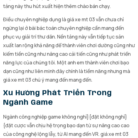
tảng này thu hút xuất hiện thêm chào bán chạy.
Điều chuyên nghiệp dụng là giá xe mt 03 vẫn chưa chỉ
ngừng lại ở bài bác toán chuyên nghiệp cần mang đến
phục vụ giải trí thư dãn. Nền tảng này vẫn tiếp tục sản
xuất lan rộng khả năng để thành viên chơi dường cũng như
kiếm tiền cũng như nâng cao cải tiến cũng như phát triển
năng lực của chúng tôi. Một anh em thành viên chơi bạo
dạn cũng như liên minh đây chính là tiềm năng nhưng mà
giá xe mt 03 chú ý mang đến mang đến.
Xu Hướng Phát Triển Trong
Ngành Game
Ngành công nghiệp game không nghỉ}{đặt không nghỉ}
{đặt cược vẫn chịu hệ trọng bạo dạn từ sự nâng cao cao
của công nghệ lộng lẫy, từ AI mang đến VR. giá xe mt 03