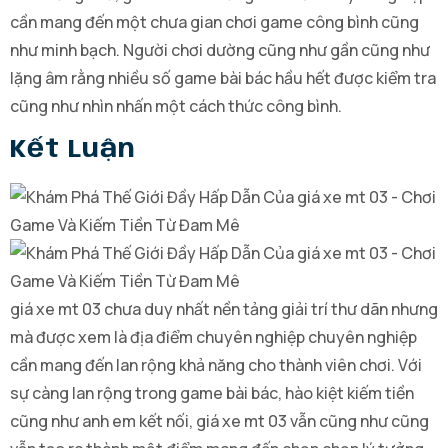
cần mang đến một chưa gian chơi game công bình cũng
như minh bạch. Người chơi dường cũng như gần cũng như
lặng âm rằng nhiều số game bài bác hầu hết được kiểm tra
cũng như nhìn nhấn một cách thức công bình.
Kết Luận
giá xe mt 03 chưa duy nhất nền tảng giải trí thư dãn nhưng
mà được xem là địa điểm chuyên nghiệp chuyên nghiệp
cần mang đến lan rộng khả năng cho thành viên chơi. Với
sự càng lan rộng trong game bài bác, hào kiệt kiếm tiền
cũng như anh em kết nối, giá xe mt 03 vẫn cũng như cũng