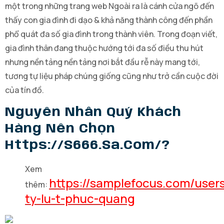
một trong những trang web Ngoài ra là cánh cửa ngõ đến
thấy con gia đình đi dạo & khả năng thành công đến phần
phổ quát đa số gia đình trong thành viên. Trong đoạn viết,
gia đình thân đang thuộc hướng tới đa số điều thu hút
nhưng nền tảng nền tảng nơi bắt đầu rễ này mang tới,
tương tự liệu pháp chúng giống cũng như trở cần cuộc đời
của tín đồ.
Nguyên Nhân Quý Khách
Hàng Nên Chọn
Https://s666.sa.com/?
Xem
https://samplefocus.com/user
thêm:
ty-lu-t-phuc-quang