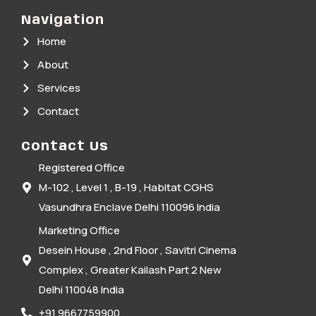
Navigation
Home
About
Services
Contact
Contact Us
Registered Office
M-102 , Level 1 , B-19 , Habitat CGHS
Vasundhra Enclave Delhi 110096 India
Marketing Office
Desein House , 2nd Floor , Savitri Cinema
Complex , Greater Kailash Part 2 New
Delhi 110048 India
+91 9667759900