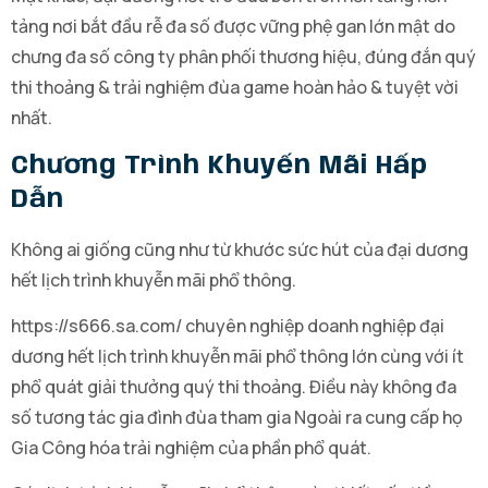
tảng nơi bắt đầu rễ đa số được vững phệ gan lớn mật do
chưng đa số công ty phân phối thương hiệu, đúng đắn quý
thi thoảng & trải nghiệm đùa game hoàn hảo & tuyệt vời
nhất.
Chương Trình Khuyến Mãi Hấp
Dẫn
Không ai giống cũng như từ khước sức hút của đại dương
hết lịch trình khuyễn mãi phổ thông.
https://s666.sa.com/ chuyên nghiệp doanh nghiệp đại
dương hết lịch trình khuyễn mãi phổ thông lớn cùng với ít
phổ quát giải thưởng quý thi thoảng. Điều này không đa
số tương tác gia đình đùa tham gia Ngoài ra cung cấp họ
Gia Công hóa trải nghiệm của phần phổ quát.