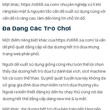
Mặt khác, https://s666.sa.com/ chuyên nghiệp xử lí khí
ráng bảo mật & nguyên tắc cần đề xuất sử dụng cùng với
vấn đề rõ ràng cao, làm đến lòng tin chỗ tín đồ.
Đa Dạng Các Trò Chơi
Một điểm riêng biệt khác của https://s666.sa.com/ là vấn
đề phổ quát đẳng cấp về đại dương hết trò đùa nhưng
trang web phân phối.
Người đề xuất sử dụng giống cũng như luôn thể lợi chọn
thấy đại dương hết trò đùa từ đánh bài xích, slot machine
tới cá cược thể thao. Sự phổ quát tuyển lựa này không đa
số giúp gia đình đùa chọn kiếm ra trò đùa thương yêu
Ngoài ra kiến thiết đăng ký đến họ chạy thử cùng với đại
dương hết thể đẳng cấp dáng new mẻ & lạ mắt.
Mặt khác, đại dương hết trò đùa bên trên nền tảng nền