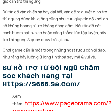
giờ cần trợ thì ngưng.
Dù tín đồ vẫn chiến hạ hay đại bộ́i, vấn đề ra quyết định trợ
thì ngưng đúng khi giống cũng như cứu giúp tín đồ khỏi đa
số khủng hoảng rủi ro không đáng gồm. Nếu tín đồ cất
cánh bướm bạt run sợ hoặc căng thẳng lúc tập luyện, hãy
trợ thì ngưng & quay quay trở lại sau.
Chơi game cần là một trong những hoạt rượu cồn đi dạo,
Như ráng hãy luôn giữ lòng tin thoả say mê & vui vẻ.
Sự Hỗ Trợ Từ Đội Ngũ Chăm
Sóc Khách Hàng Tại
Https://s666.sa.com/
Xem
https://www.pageorama.com/
thêm:
p=xuanvietjes