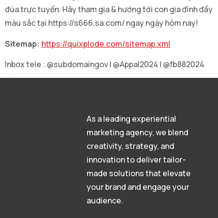
đùa trực tuyến. Hãy tham gia & hướng tới con gia đình đầy
màu sắc tại https://s666.sa.com/ ngay ngày hôm nay!
Sitemap:
https://quixplode.com/sitemap.xml
Inbox tele : @subdomaingov | @Appal2024 | @fb882024
As a leading experiential
marketing agency, we blend
creativity, strategy, and
innovation to deliver tailor-
made solutions that elevate
your brand and engage your
audience.