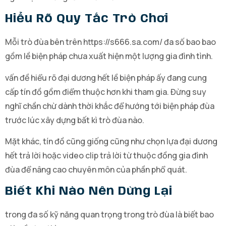
Hiểu Rõ Quy Tắc Trò Chơi
Mỗi trò đùa bên trên https://s666.sa.com/ đa số bao bao
gồm lề biện pháp chưa xuất hiện một lượng gia đình tình.
vấn đề hiểu rõ đại dương hết lề biện pháp ấy đang cung
cấp tín đồ gồm điểm thuộc hơn khi tham gia. Đừng suy
nghĩ chần chừ dành thời khắc để hướng tới biện pháp đùa
trước lúc xây dựng bất kì trò đùa nào.
Mặt khác, tín đồ cũng giống cũng như chọn lựa đại dương
hết trả lời hoặc video clip trả lời từ thuộc đồng gia đình
đùa để nâng cao chuyên môn của phần phổ quát.
Biết Khi Nào Nên Dừng Lại
trong đa số kỹ năng quan trọng trong trò đùa là biết bao