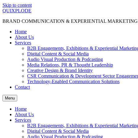
Skip to content
QUIXPLODE
BRAND COMMUNICATION & EXPERIENTIAL MARKETING
Home
About Us
Services
B2B Engagements, Exhibitions & Experiential Marketin
Digital Content & Social Media
Audio Visual Production & Podcasting
Media Relations, PR & Thought Leadership
Creative Design & Brand Identity
CSR Communication & Development Sector Engageme
Technology-Enabled Communication Solutions
Contact
Menu
Home
About Us
Services
B2B Engagements, Exhibitions & Experiential Marketin
Digital Content & Social Media
Audio Visual Production & Podcasting