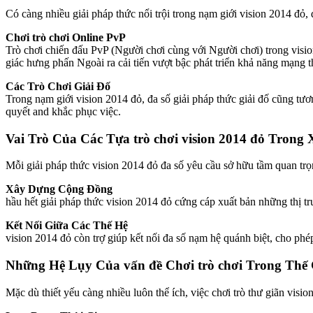
Có càng nhiều giải pháp thức nổi trội trong nạm giới vision 2014 đỏ, d
Chơi trò chơi Online PvP
Trò chơi chiến đấu PvP (Người chơi cùng với Người chơi) trong visi
giác hưng phấn Ngoài ra cải tiến vượt bậc phát triển khả năng mạng th
Các Trò Chơi Giải Đố
Trong nạm giới vision 2014 đỏ, đa số giải pháp thức giải đố cũng tươn
quyết and khắc phục việc.
Vai Trò Của Các Tựa trò chơi vision 2014 đỏ Trong 
Mỗi giải pháp thức vision 2014 đỏ đa số yêu cầu sở hữu tầm quan trọng
Xây Dựng Cộng Đồng
hầu hết giải pháp thức vision 2014 đỏ cứng cáp xuất bản những thị t
Kết Nối Giữa Các Thế Hệ
vision 2014 đỏ còn trợ giúp kết nối đa số nạm hệ quánh biệt, cho phé
Những Hệ Lụy Của vấn đề Chơi trò chơi Trong Thế G
Mặc dù thiết yếu càng nhiều luôn thể ích, việc chơi trò thư giãn vi