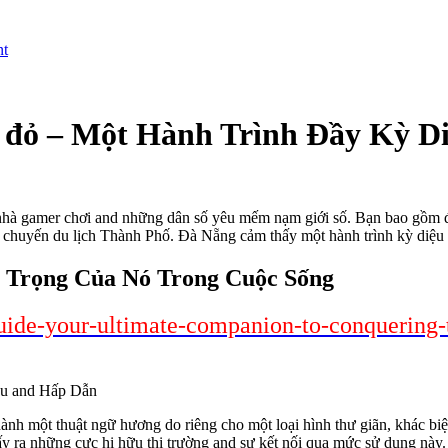
nt
4 đỏ – Một Hành Trình Đầy Kỳ D
 nhà gamer chơi and những dân số yêu mếm nạm giới số. Bạn bao gồm đôi
 chuyến du lịch Thành Phố. Đà Nẵng cảm thấy một hành trình kỳ diệu 
 Trọng Của Nó Trong Cuộc Sống
-guide-your-ultimate-companion-to-conquering-
ành một thuật ngữ hương do riêng cho một loại hình thư giãn, khác biệ
ấy ra những cực hi hữu thị trường and sự kết nối qua mức sử dụng này.