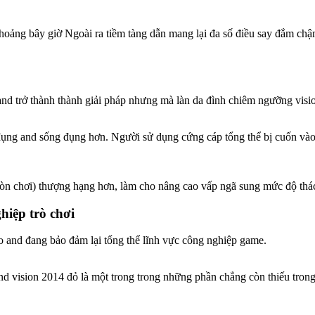
ảng bây giờ Ngoài ra tiềm tàng dẫn mang lại đa số điều say đắm chậm
and trở thành thành giải pháp nhưng mà làn da đình chiêm ngưỡng visi
 đụng and sống đụng hơn. Người sử dụng cứng cáp tổng thể bị cuốn và
n chơi) thượng hạng hơn, làm cho nâng cao vấp ngã sung mức độ thá
iệp trò chơi
cho and đang bảo đảm lại tổng thể lĩnh vực công nghiệp game.
d vision 2014 đỏ là một trong trong những phần chẳng còn thiếu tron