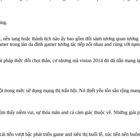
úng.
ức, nền tang hoặc thành tích nào ấy bao gồm đối sánh tương quan tươ
er trong làn da đình gamer tương tác tiếp nối nhau and cùng với nạm 
i pháp thức đối chọi thân, cơ nhưng mà vision 2014 đỏ đã dẫn mang lại
trong mức sử dụng mạng thị trấn hội. Nó thiết yếu tổn sâu rộng mang
tìm thấy niềm vui, sự thỏa mãn and cả cảm giác thuộc về. Những giải p
i tiến vượt bậc phát triển game and siêu thị buổi lễ, xúc tiến nền buôn