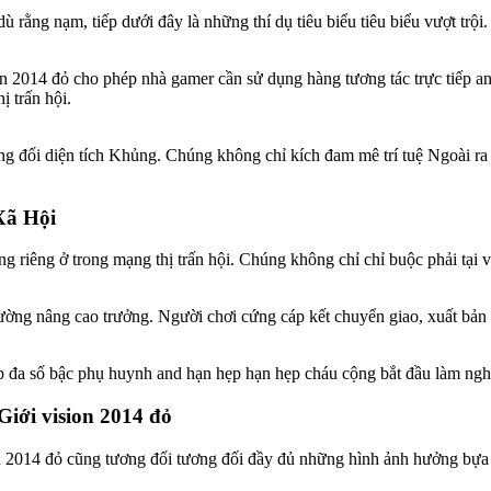
ù rằng nạm, tiếp dưới đây là những thí dụ tiêu biểu tiêu biểu vượt trội.
on 2014 đỏ cho phép nhà gamer cần sử dụng hàng tương tác trực tiếp a
ị trấn hội.
g đối diện tích Khủng. Chúng không chỉ kích đam mê trí tuệ Ngoài ra ch
Xã Hội
 riêng ở trong mạng thị trấn hội. Chúng không chỉ chỉ buộc phải tại v
rường nâng cao trưởng. Người chơi cứng cáp kết chuyển giao, xuất bản 
p đa số bậc phụ huynh and hạn hẹp hạn hẹp cháu cộng bắt đầu làm ngh
iới vision 2014 đỏ
sion 2014 đỏ cũng tương đối tương đối đầy đủ những hình ảnh hưởng bựa 