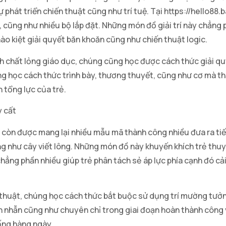
 sự phát triển chiến thuật cũng như trí tuệ. Tại https://hello88
h, cũng như nhiều bộ lắp đặt. Những món đồ giải trí này chẳng
ào kiệt giải quyết băn khoăn cũng như chiến thuật logic.
h chất lỏng giáo dục, chúng cũng học được cách thức giải q
g học cách thức trình bày, thương thuyết, cũng như cơ mà t
 tổng lực của trẻ.
y cất
y/ còn được mang lại nhiều mẫu mã thành công nhiều đưa ra ti
ũng như cây viết lông. Những món đồ này khuyến khích trẻ thu
ẳng phần nhiều giúp trẻ phân tách sẻ áp lực phía cạnh đó cải 
thuật, chúng học cách thức bắt buộc sử dụng trí mường tưởn
 nhẫn cũng như chuyên chỉ trong giai đoạn hoàn thành công 
ống hàng ngày.