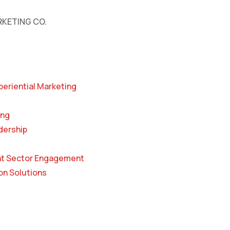
KETING CO.
periential Marketing
ing
dership
t Sector Engagement
n Solutions