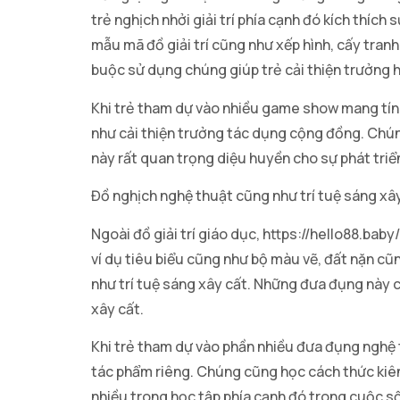
trẻ nghịch nhởi giải trí phía cạnh đó kích thích
mẫu mã đồ giải trí cũng như xếp hình, cấy tran
buộc sử dụng chúng giúp trẻ cải thiện trưởng h
Khi trẻ tham dự vào nhiều game show mang tín
như cải thiện trưởng tác dụng cộng đồng. Chún
này rất quan trọng diệu huyền cho sự phát triển
Đồ nghịch nghệ thuật cũng như trí tuệ sáng xâ
Ngoài đồ giải trí giáo dục, https://hello88.bab
ví dụ tiêu biểu cũng như bộ màu vẽ, đất nặn c
như trí tuệ sáng xây cất. Những đưa đụng này ch
xây cất.
Khi trẻ tham dự vào phần nhiều đưa đụng nghệ 
tác phẩm riêng. Chúng cũng học cách thức kiên
nhiều trong học tập phía cạnh đó trong cuộc s