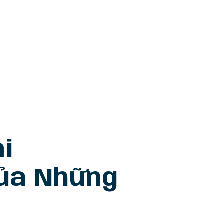
i
Của Những