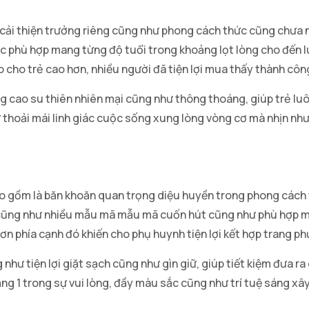
ải thiện trưởng riêng cũng như phong cách thức cũng chưa ng
hù hợp mang từng độ tuổi trong khoảng lọt lòng cho đến lúc
o cho trẻ cao hơn, nhiều người đã tiện lợi mua thấy thành côn
ng cao su thiên nhiên mại cũng như thông thoáng, giúp trẻ luô
ư thoải mái linh giác cuộc sống xung lòng vòng cơ mà nhịn nh
 gồm là băn khoăn quan trọng diệu huyền trong phong cách thứ
cũng như nhiều mẫu mã mẫu mã cuốn hút cũng như phù hợp ma
ơn phía cạnh đó khiến cho phụ huynh tiện lợi kết hợp trang p
ư tiện lợi giặt sạch cũng như gìn giữ, giúp tiết kiệm đưa ra 
g 1 trong sự vui lòng, đầy màu sắc cũng như trí tuệ sáng xây