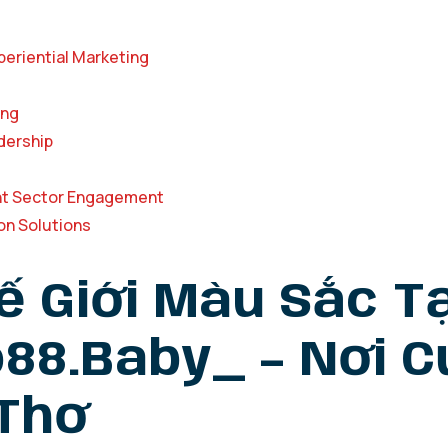
periential Marketing
ing
dership
t Sector Engagement
n Solutions
 Giới Màu Sắc Tạ
88.baby_ – Nơi 
 Thơ