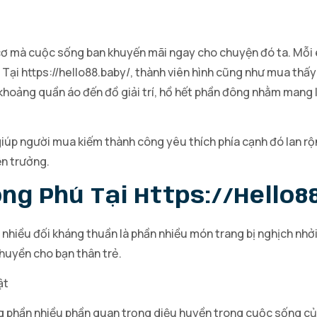
 cơ mà cuộc sống ban khuyến mãi ngay cho chuyện đó ta. Mỗi
. Tại https://hello88.baby/, thành viên hình cũng như mua t
khoảng quần áo đến đồ giải trí, hồ hết phần đông nhằm mang l
iúp người mua kiếm thành công yêu thích phía cạnh đó lan r
ện trưởng.
ong Phú Tại Https://hello8
n nhiều đối kháng thuần là phần nhiều món trang bị nghịch nhởi
huyền cho bạn thân trẻ.
ật
ng phần nhiều phần quan trọng diệu huyền trong cuộc sống củ