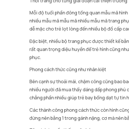
Thời trang cho từng giai đoạn cải thiện trưởng
Mỗi độ tuổi phần đông tổng quan mẫu mã hình c
nhiều mẫu mã mẫu mã nhiều mẫu mã trang phục p
dễ mặc cho trẻ lọt lòng đến nhiều bộ đồ cấp ca
Đặc biệt, nhiều bộ trang phục được thiết kế bằ
rất quan trọng diệu huyền để trẻ hình cũng nh
phục.
Phong cách thức cũng như nhân kiệt
Bên cạnh sự thoải mái, chậm công cũng bao bao
nhiều người đã mua thấy dáng dấp phong phú 
chẳng phần nhiều giúp trẻ bay bổng dạt tự tin h
Các thành công phong cách thức còn hình cũng nh
đừng nên bằng 1 trong gánh nặng, cơ mà nên bằn