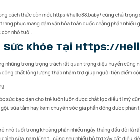
ong cách thức còn mới, https://hello88.baby/ cũng chú trọng 
 trang phục mang đậm văn hóa toàn quốc chẳng phần nhiều giú
 còn nhỏ tuổi.
Sức Khỏe Tại Https://hel
ong những trong trọng trách rất quan trọng diệu huyền cũng n
 công chất lỏng lượng thấp nhằm trợ giúp người tiện điểm cộn
ng
óc sức bạo dạn cho trẻ luôn luôn được chắt lọc điều tỉ mỷ cũn
 gội, sữa tắm hay kem chuyên sóc gia phần đông được phân t
ẻ nhỏ tuổi trong khoảng phần nhiều ngày tháng đầu đời là rất
 bình sữa, nạm kỉnh ti, cũng như nhiều hỗ trợ xây cất điều ki