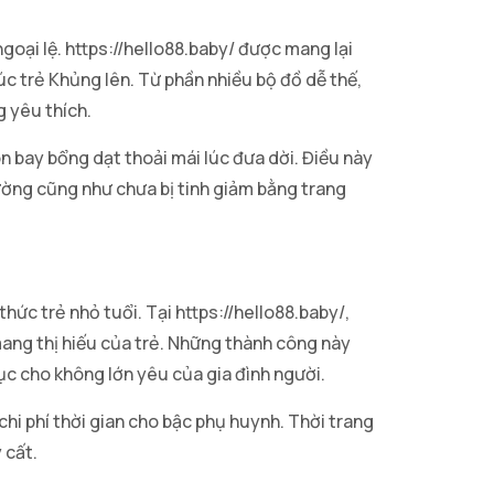
oại lệ. https://hello88.baby/ được mang lại
 trẻ Khủng lên. Từ phần nhiều bộ đồ dễ thế,
g yêu thích.
n bay bổng dạt thoải mái lúc đưa dời. Điều này
ường cũng như chưa bị tinh giảm bằng trang
c trẻ nhỏ tuổi. Tại https://hello88.baby/,
ng thị hiếu của trẻ. Những thành công này
hục cho không lớn yêu của gia đình người.
chi phí thời gian cho bậc phụ huynh. Thời trang
 cất.