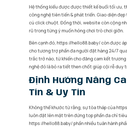
Hệ thống kiểu được được thiết kế buổi tối ưu, 
công nghệ tiên tiến & phát triển. Giao diện đẹ
cú click chuột. Đồng thời, website còn cộng nh
rũ trong từng ý muốn hóng chơi trò chơi giỡn.
Bên cạnh đó, https://hello88.baby/ còn được 
cho tương trợ phần đa người đặt hàng 24/7 qua 
trắc trở nào, từ khiến cho đăng cam kết trương
nghệ đó là bỏ ra tiết then chốt giúp cội rễ duy
Định Hướng Nâng Ca
Tín & Uy Tín
Không thể khước từ rằng, sự tòa tháp của https:/
luôn đặt lên mặt trên đứng top phần đa chỉ tiêu
https://hello88.baby/ phần nhiều tuân hành ph