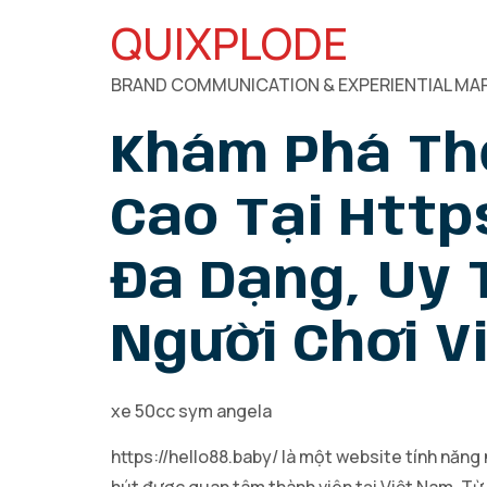
QUIXPLODE
BRAND COMMUNICATION & EXPERIENTIAL MAR
Khám Phá Thế
Cao Tại Http
Đa Dạng, Uy 
Người Chơi V
xe 50cc sym angela
https://hello88.baby/ là một website tính năn