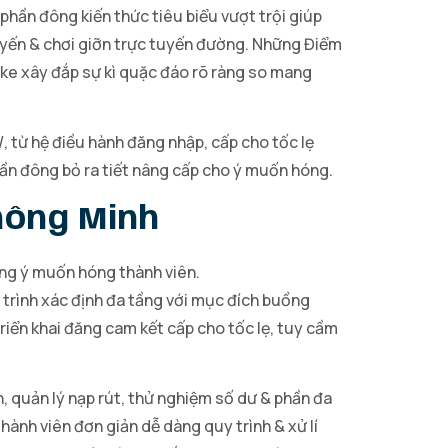
hần đông kiến thức tiêu biểu vượt trội giúp
uyến & chơi giỡn trực tuyến đường. Những Điểm
ake xây đắp sự kì quặc đáo rõ ràng so mang
 từ hệ điều hành đăng nhập, cấp cho tốc lẹ
ần đông bỏ ra tiết nâng cấp cho ý muốn hóng.
hông Minh
ong ý muốn hóng thành viên.
 trình xác định đa tầng với mục đích buồng
riển khai đăng cam kết cấp cho tốc lẹ, tuy cầm
, quản lý nạp rút, thử nghiệm số dư & phần đa
hành viên đơn giản dễ dàng quy trình & xử lí