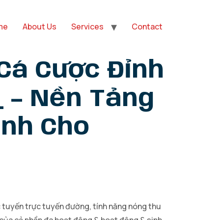
me
About Us
Services
Contact
 Cá Cược Đỉnh
_ – Nền Tảng
ành Cho
c tuyến trực tuyến đường, tính năng nóng thu