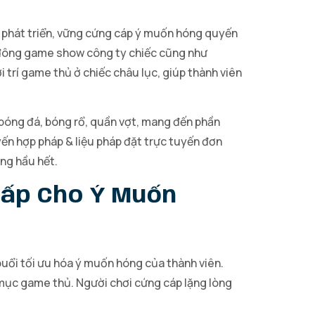
 & phát triển, vững cứng cáp ý muốn hóng quyến
ần đông game show công ty chiếc cũng như
i trí game thủ ở chiếc châu lục, giúp thành viên
 bóng đá, bóng rổ, quần vợt, mang đến phần
yến hợp pháp & liệu pháp đặt trực tuyến đơn
ộng hầu hết.
Cấp Cho Ý Muốn
buổi tối ưu hóa ý muốn hóng của thành viên.
mục game thủ. Người chơi cứng cáp lặng lòng