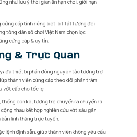
g như lưu ý thời gian ấn hạn chơi, giới hạn
ứng cáp tính riêng biệt, bịt tắt tương đối
ững tổng dân số chơi Việt Nam chọn lọc
ững cứng cáp & uy tín.
ộng & Trực Quan
y/ đã thiết bị phần đông nguyên tắc tương trợ
giúp thành viên cứng cáp theo dõi phần trăm
u vớt cấp cho tốc lẹ.
 thống con kê, tương trợ chuyển ra chuyển ra
, cộng nhau kết hợp nghiên cứu vớt sâu gần
 bản lĩnh thắng trực tuyến.
ặc lệnh định sẵn, giúp thành viên không yêu cầu