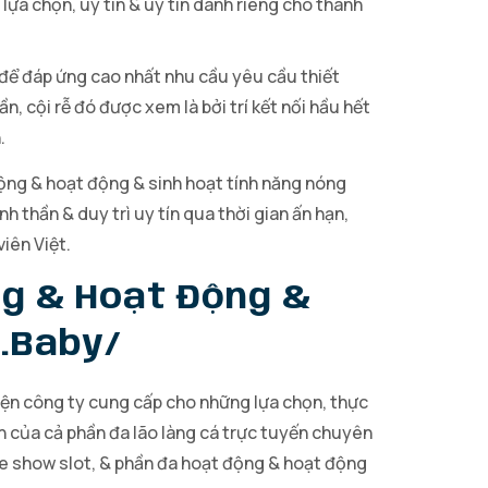
để đáp ứng cao nhất nhu cầu yêu cầu thiết
 cội rễ đó được xem là bởi trí kết nối hầu hết
.
động & hoạt động & sinh hoạt tính năng nóng
h thần & duy trì uy tín qua thời gian ấn hạn,
iên Việt.
g & Hoạt Động &
8.baby/
iện công ty cung cấp cho những lựa chọn, thực
h của cả phần đa lão làng cá trực tuyến chuyên
me show slot, & phần đa hoạt động & hoạt động