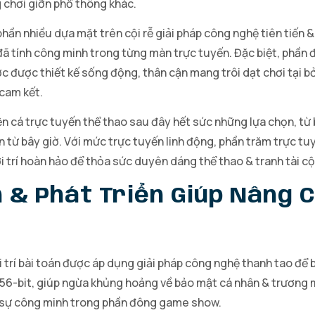
 chơi giỡn phổ thông khác.
hần nhiều dựa mặt trên cội rễ giải pháp công nghệ tiên tiến
c đã tính công minh trong từng màn trực tuyến. Đặc biệt, ph
ợc được thiết kế sống động, thân cận mang trôi dạt chơi tại bở
 cam kết.
ện cá trực tuyến thể thao sau đây hết sức những lựa chọn, từ
 từ bây giờ. Với mức trực tuyến linh động, phần trăm trực tu
i trí hoàn hảo để thỏa sức duyên dáng thể thao & tranh tài c
n & Phát Triển Giúp Nâng 
i trí bài toán được áp dụng giải pháp công nghệ thanh tao để 
256-bit, giúp ngừa khủng hoảng về bảo mật cá nhân & trương 
tự sự công minh trong phần đông game show.