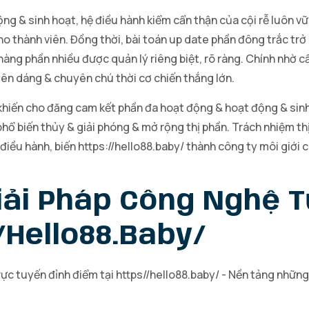
ng & sinh hoạt, hệ điều hành kiểm cẩn thận của cội rễ luôn v
 thành viên. Đồng thời, bài toán up date phần đông trắc trở
ng phần nhiều được quản lý riêng biệt, rõ ràng. Chính nhờ c
yên dáng & chuyên chú thời cơ chiến thắng lớn.
t khiến cho đăng cam kết phần đa hoạt động & hoạt động & sinh
hổ biến thủy & giải phóng & mở rộng thị phần. Trách nhiệm th
ều hành, biến https://hello88.baby/ thành công ty môi giới cá
iải Pháp Công Nghệ 
/hello88.baby/