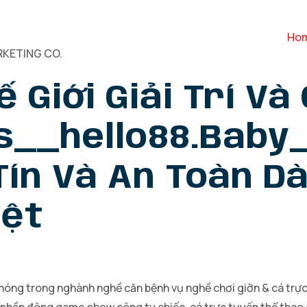
Ho
KETING CO.
 Giới Giải Trí Và
s__hello88.baby
Tín Và An Toàn D
iệt
g nóng trong nghành nghề căn bệnh vụ nghề chơi giỡn & cá trự