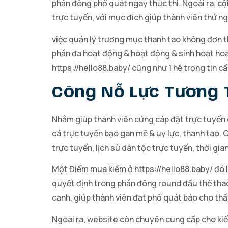
phần đông phổ quát ngay thức thì. Ngoài ra, cộ
trực tuyến, với mục đích giúp thành viên thử 
việc quản lý trương mục thanh tao không đơn th
phần đa hoạt động & hoạt động & sinh hoạt hoạt
https://hello88.baby/ cũng như 1 hệ trọng tin c
Công Nỗ Lực Tương 
Nhằm giúp thành viên cứng cáp đặt trực tuyến c
cá trực tuyến bạo gan mẽ & uy lực, thanh tao. 
trực tuyến, lịch sử dân tộc trực tuyến, thời gi
Một Điểm mua kiếm ở https://hello88.baby/ đó 
quyết định trong phần đông round đấu thể thao
cạnh, giúp thành viên đạt phổ quát báo cho thấ
Ngoài ra, website còn chuyên cung cấp cho kiến