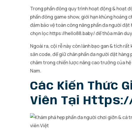
Trong phần đông quy trình hoạt động & hoạt độ
phần đông game show, giới hạn khủng hoảng cho
đảm bảo vệ toàn công năng phần đa người đặt hà
chọn lọc https://hello88.baby/ để thỏa mãn du
Ngoài ra, cội rễ này còn lành bạo gan & tích rấ
săn code, để giữ chân phần đa người đặt hàng p
châm trong chiến lược nâng cao trưởng của hệ đi
Nam.
Các Kiến Thức G
Viên Tại Https:/