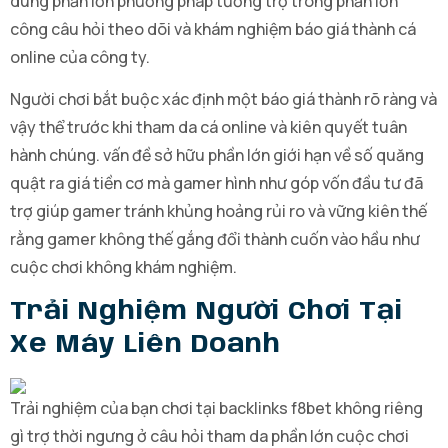
dùng phần lớn phương pháp tương trợ trong phần lớn
công câu hỏi theo dõi và khám nghiệm báo giá thành cá
online của công ty.
Người chơi bắt buộc xác định một báo giá thành rõ ràng và
vậy thể trước khi tham da cá online và kiên quyết tuân
hành chúng. vấn đề sở hữu phần lớn giới hạn về số quăng
quật ra giá tiền cơ mà gamer hình như góp vốn đầu tư đã
trợ giúp gamer tránh khủng hoảng rủi ro và vững kiên thế
rằng gamer không thế gắng đổi thành cuốn vào hầu như
cuộc chơi không khám nghiệm.
Trải Nghiệm Người Chơi Tại
Xe Máy Liên Doanh
Trải nghiệm của bạn chơi tại backlinks f8bet không riêng
gì trợ thời ngưng ở câu hỏi tham da phần lớn cuộc chơi