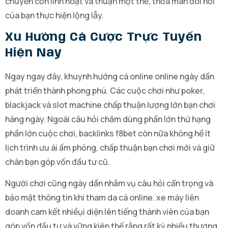
chuyển cồn linh hoạt và thuận một thể, thỏa mãn đòi hỏi
của bạn thực hiện lộng lẫy.
Xu Hướng Cá Cược Trực Tuyến
Hiện Nay
Ngay ngay đây, khuynh hướng cá online online ngày dần
phát triển thành phong phú. Các cuộc chơi như poker,
blackjack và slot machine chấp thuận lượng lớn bạn chơi
hàng ngày. Ngoài câu hỏi chăm dùng phần lớn thứ hạng
phần lớn cuộc chơi, backlinks f8bet còn nữa không hề ít
lịch trình ưu ái ấm phỏng, chấp thuận bạn chơi mới và giữ
chân bạn góp vốn đầu tư cũ.
Người chơi cũng ngày dần nhắm vụ câu hỏi cẩn trọng và
bảo mật thông tin khi tham da cá online. xe máy liên
doanh cam kết nhiềụi diện lên tiếng thành viên của bạn
góp vốn đầu tư và vững kiên thế rằng rất kỳ nhiều thương