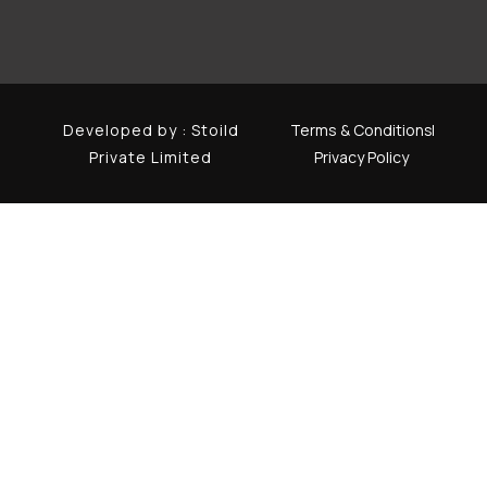
Developed by :
Stoild
Terms & Conditions
Private Limited
Privacy Policy