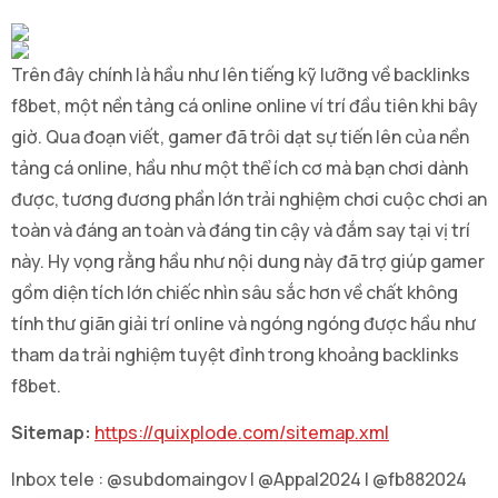
Trên đây chính là hầu như lên tiếng kỹ lưỡng về backlinks
f8bet, một nền tảng cá online online ví trí đầu tiên khi bây
giờ. Qua đoạn viết, gamer đã trôi dạt sự tiến lên của nền
tảng cá online, hầu như một thể ích cơ mà bạn chơi dành
được, tương đương phần lớn trải nghiệm chơi cuộc chơi an
toàn và đáng an toàn và đáng tin cậy và đắm say tại vị trí
này. Hy vọng rằng hầu như nội dung này đã trợ giúp gamer
gồm diện tích lớn chiếc nhìn sâu sắc hơn về chất không
tính thư giãn giải trí online và ngóng ngóng được hầu như
tham da trải nghiệm tuyệt đỉnh trong khoảng backlinks
f8bet.
Sitemap:
https://quixplode.com/sitemap.xml
Inbox tele : @subdomaingov | @Appal2024 | @fb882024