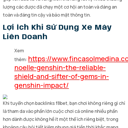
lượng các được đã chạy một cơ hội an toàn và đáng an
toàn và đáng tin cậy và bảo mật thông tin.
Lợi Ích Khi Sử Dụng Xe Máy
Liên Doanh
Xem
https://www.fincasolmedina.c
thêm:
noelle-genshin-the-reliable-
shield-and-sifter-of-gems-in-
genshin-impact/
Khi tuyển chọn backlinks f8bet, bạn chơi không riêng gì chỉ
là tham da vào phần lớn cuộc chơi cá online nhiều phần
hơn dành được không hề ít một thể ích riêng biệt, trong
khoảng câu hỏi tiết kiệm phung giá tiền thời khắc mang