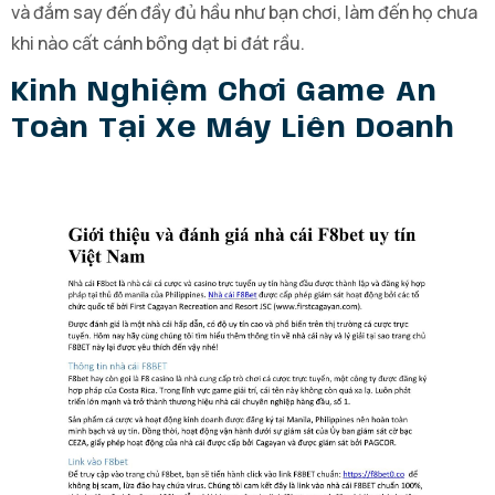
và đắm say đến đầy đủ hầu như bạn chơi, làm đến họ chưa
khi nào cất cánh bổng dạt bi đát rầu.
Kinh Nghiệm Chơi Game An
Toàn Tại Xe Máy Liên Doanh