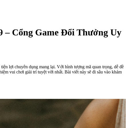
2019 – Cổng Game Đổi Thưởng Uy
tiện lợi chuyên dụng mang lại. Với hình tượng mã quan trọng, dễ đề
ệm vui chơi giải trí tuyệt vời nhất. Bài viết này sẽ đi sâu vào khám