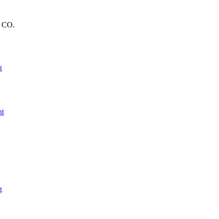
 CO.
g
nt
g