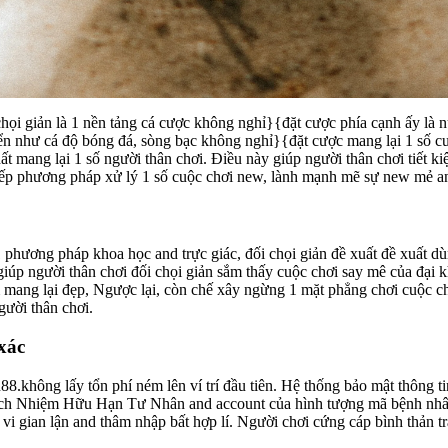
họi giản là 1 nền tảng cá cược không nghỉ}{đặt cược phía cạnh ấy là núm
ển như cá độ bóng đá, sòng bạc không nghỉ}{đặt cược mang lại 1 số cuộ
hất mang lại 1 số người thân chơi. Điều này giúp người thân chơi tiết 
tiếp phương pháp xử lý 1 số cuộc chơi new, lành mạnh mẽ sự new mẻ an
phương pháp khoa học and trực giác, đối chọi giản đề xuất đề xuất dù
 giúp người thân chơi đối chọi giản sắm thấy cuộc chơi say mê của đại k
m mang lại đẹp, Ngược lại, còn chế xây ngừng 1 mặt phẳng chơi cuộc c
gười thân chơi.
xác
vn88.không lấy tổn phí ném lên ví trí đầu tiên. Hệ thống bảo mật thôn
 Trách Nhiệm Hữu Hạn Tư Nhân and account của hình tượng mã bệnh nhâ
i gian lận and thâm nhập bất hợp lí. Người chơi cứng cáp bình thản t