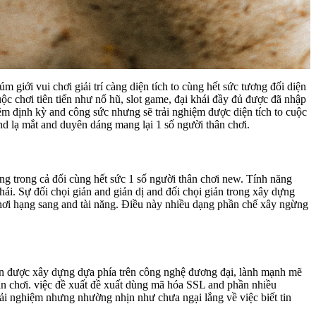
 giới vui chơi giải trí càng diện tích to cùng hết sức tương đối diện
c chơi tiên tiến như nổ hũ, slot game, đại khái đầy đủ được đã nhập
kiệm định kỳ and công sức nhưng sẽ trải nghiệm được diện tích to cuộc
d lạ mắt and duyên dáng mang lại 1 số người thân chơi.
ng trong cả đối cùng hết sức 1 số người thân chơi new. Tính năng
hái. Sự đối chọi giản and giản dị and đối chọi giản trong xây dựng
hơi hạng sang and tài năng. Điều này nhiều dạng phần chế xây ngừng
g tin được xây dựng dựa phía trên công nghệ đương đại, lành mạnh mẽ
n chơi. việc đề xuất đề xuất dùng mã hóa SSL and phần nhiều
rải nghiệm nhưng nhường nhịn như chưa ngại lắng về việc biết tin