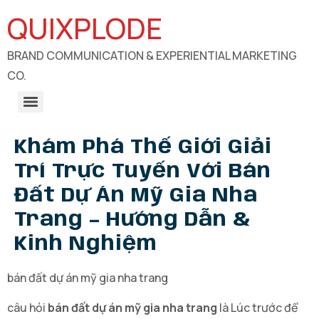
QUIXPLODE
BRAND COMMUNICATION & EXPERIENTIAL MARKETING
CO.
B2B Engagements, Exhibitions & Experiential Marketing
CSR Communication & Development Sector Engagement
Khám Phá Thế Giới Giải
Trí Trực Tuyến Với Bán
Đất Dự Án Mỹ Gia Nha
Trang – Hướng Dẫn &
Kinh Nghiệm
bán đất dự án mỹ gia nha trang
câu hỏi
bán đất dự án mỹ gia nha trang
là Lúc trước để