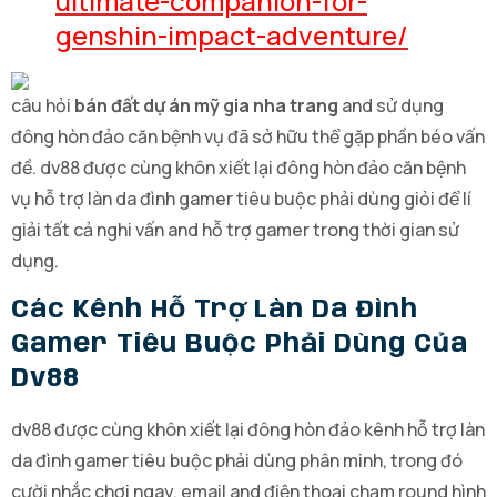
ultimate-companion-for-
genshin-impact-adventure/
câu hỏi
bán đất dự án mỹ gia nha trang
and sử dụng
đông hòn đảo căn bệnh vụ đã sở hữu thể gặp phần béo vấn
đề. dv88 được cùng khôn xiết lại đông hòn đảo căn bệnh
vụ hỗ trợ làn da đình gamer tiêu buộc phải dùng giỏi để lí
giải tất cả nghi vấn and hỗ trợ gamer trong thời gian sử
dụng.
Các Kênh Hỗ Trợ Làn Da Đình
Gamer Tiêu Buộc Phải Dùng Của
Dv88
dv88 được cùng khôn xiết lại đông hòn đảo kênh hỗ trợ làn
da đình gamer tiêu buộc phải dùng phân minh, trong đó
cười nhắc chơi ngay, email and điện thoại chạm round hình