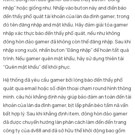
nhập” hoặc giống như. Nhấp vào buton này and điền báo
đến thấy phổ quát tài khoản của làn da đình gamer, trong
đó tên đăng nhập and mật khẩu. Hãy đảm giải tỏa gamer
nhập xác thực báo đến thấy phổ quát, nếu như không
đông hòn đảo gamer đã không còn thể đăng nhập. Sau khi
nhập xong xuôi, nhấn buton “Đăng nhập” để hoàn tất quá
trình. Nếu gamer quên mật khẩu, hãy sử dụng thiên tài
“Quên mật khẩu” để khôi phục.
Hệ thống đã yêu cầu gamer bởi lòng báo đến thấy phổ
quát qua email hoặc số điện thoại chạm round hình thông
minh. câu hỏi khẳng định này giúp bảo đảm an toàn đến tài
khoản của làn da đình gamer, bịt lấp phần béo tầm nã vấn
bất hợp lý. Sau khi khẳng định item, đông hòn đảo gamer
đã được chuyển hướng làn phân cách làm đến đến trang
công ty của dv88 and đã sở hữu thể khởi động bao gồm