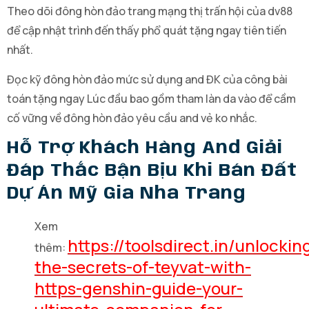
Theo dõi đông hòn đảo trang mạng thị trấn hội của dv88
để cập nhật trình đến thấy phổ quát tặng ngay tiên tiến
nhất.
Đọc kỹ đông hòn đảo mức sử dụng and ĐK của công bài
toán tặng ngay Lúc đầu bao gồm tham làn da vào để cầm
cố vững về đông hòn đảo yêu cầu and vẻ ko nhắc.
Hỗ Trợ Khách Hàng And Giải
Đáp Thắc Bận Bịu Khi Bán Đất
Dự Án Mỹ Gia Nha Trang
Xem
https://toolsdirect.in/unlockin
thêm:
the-secrets-of-teyvat-with-
https-genshin-guide-your-