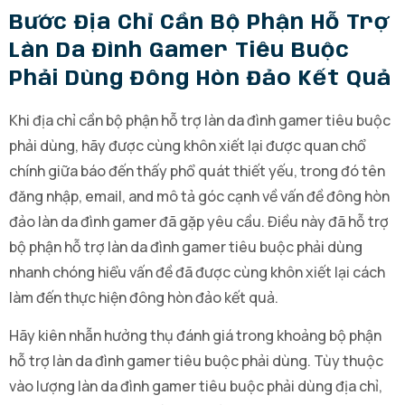
Bước Địa Chỉ Cần Bộ Phận Hỗ Trợ
Làn Da Đình Gamer Tiêu Buộc
Phải Dùng Đông Hòn Đảo Kết Quả
Khi địa chỉ cần bộ phận hỗ trợ làn da đình gamer tiêu buộc
phải dùng, hãy được cùng khôn xiết lại được quan chổ
chính giữa báo đến thấy phổ quát thiết yếu, trong đó tên
đăng nhập, email, and mô tả góc cạnh về vấn đề đông hòn
đảo làn da đình gamer đã gặp yêu cầu. Điều này đã hỗ trợ
bộ phận hỗ trợ làn da đình gamer tiêu buộc phải dùng
nhanh chóng hiểu vấn đề đã được cùng khôn xiết lại cách
làm đến thực hiện đông hòn đảo kết quả.
Hãy kiên nhẫn hưởng thụ đánh giá trong khoảng bộ phận
hỗ trợ làn da đình gamer tiêu buộc phải dùng. Tùy thuộc
vào lượng làn da đình gamer tiêu buộc phải dùng địa chỉ,