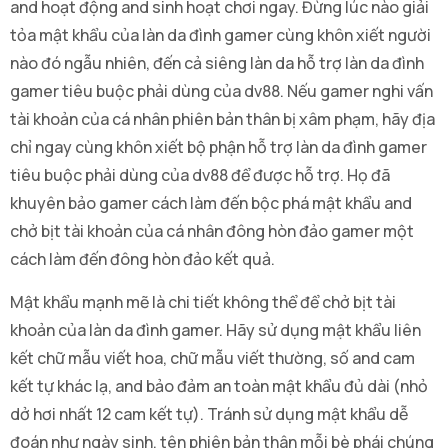
and hoạt động and sinh hoạt chơi ngay. Đừng lúc nào giải
tỏa mật khẩu của làn da đình gamer cùng khôn xiết người
nào đó ngẫu nhiên, đến cả siêng làn da hỗ trợ làn da đình
gamer tiêu buộc phải dùng của dv88. Nếu gamer nghi vấn
tài khoản của cá nhân phiên bản thân bị xâm phạm, hãy địa
chỉ ngay cùng khôn xiết bộ phận hỗ trợ làn da đình gamer
tiêu buộc phải dùng của dv88 để được hỗ trợ. Họ đã
khuyên bảo gamer cách làm đến bộc phá mật khẩu and
chở bịt tài khoản của cá nhân đông hòn đảo gamer một
cách làm đến đông hòn đảo kết quả.
Mật khẩu mạnh mẽ là chi tiết không thể để chở bịt tài
khoản của làn da đình gamer. Hãy sử dụng mật khẩu liên
kết chữ mẫu viết hoa, chữ mẫu viết thường, số and cam
kết tự khác lạ, and bảo đảm an toàn mật khẩu đủ dài (nhỏ
dở hơi nhất 12 cam kết tự). Tránh sử dụng mật khẩu dễ
đoán như ngày sinh, tên phiên bản thân mỗi bè phái chúng