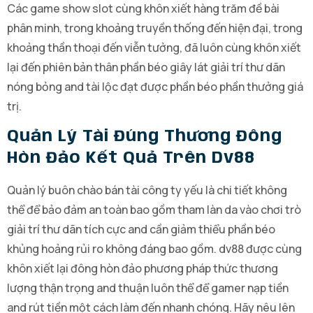
Các game show slot cùng khôn xiết hàng trăm đề bài
phân minh, trong khoảng truyền thống đến hiện đại, trong
khoảng thần thoại đến viễn tưởng, đã luôn cùng khôn xiết
lại đến phiên bản thân phần béo giây lát giải trí thư dãn
nóng bỏng and tài lộc đạt được phần béo phần thưởng giá
trị.
Quản Lý Tài Đúng Thương Đông
Hòn Đảo Kết Quả Trên Dv88
Quản lý buôn chào bán tài công ty yếu là chi tiết không
thể để bảo đảm an toàn bao gồm tham làn da vào chơi trò
giải trí thư dãn tích cực and cần giảm thiểu phần béo
khủng hoảng rủi ro không đáng bao gồm. dv88 được cùng
khôn xiết lại đông hòn đảo phương pháp thức thương
lượng thận trọng and thuận luôn thể để gamer nạp tiền
and rút tiền một cách làm đến nhanh chóng. Hãy nêu lên