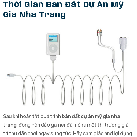
Thời Gian Bán Đất Dự Án Mỹ
Gia Nha Trang
Sau khi hoàn tất quá trình
bán đất dự án mỹ gia nha
trang
, đông hòn đảo gamer đã mở ra một thị trường giải
trí thư dãn chơi ngay sung túc. Hãy cảm giác and lợi dụng