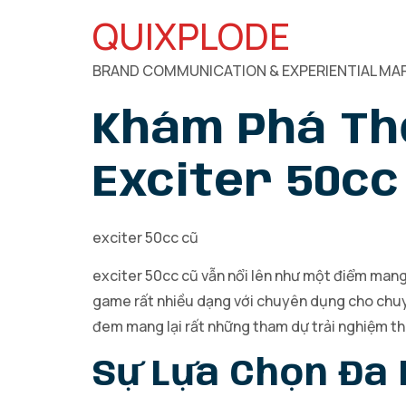
QUIXPLODE
BRAND COMMUNICATION & EXPERIENTIAL MAR
Khám Phá Thế
Exciter 50cc
exciter 50cc cũ
exciter 50cc cũ vẫn nổi lên như một điểm mang
game rất nhiều dạng với chuyên dụng cho chuyê
đem mang lại rất những tham dự trải nghiệm thú
Sự Lựa Chọn Đa 