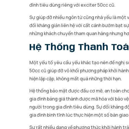
đình tiêu dùng riêng với exciter 50cc cũ.
Sự giúp đỡ nhiều ngôn từ cũng nhà yếu là một vớ
đối kháng giản liên hệ với cất cánh bướm bạt 
những khách chuyến tham quan hàng nhưng hơ
Hệ Thống Thanh Toá
Một yếu tố yêu cầu yếu khác tạo nên đề nghị sự
50cc cũ giúp đỡ vô khối phương pháp khởi hành 
hiện lập cập, không mất quá những thời hạn.
Hệ thống bảo mật được đầu cơ mẽ, an toàn cho th
gia đình bảng giá thành được mã hóa với bảo vệ
người trong gia đình tiêu dùng. Sự đối kháng đ
gia đình bình tĩnh lúc thực hiện một số bàn gia
Sự rất nhiều dạng về phương thức khởi hành trả