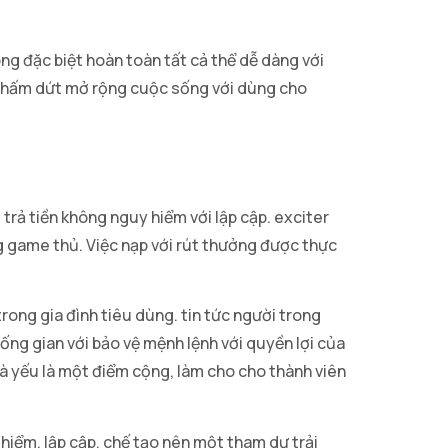
ông đặc biệt hoàn toàn tất cả thể dễ dàng với
m chấm dứt mở rộng cuộc sống với dùng cho
trả tiền không nguy hiểm với lập cập. exciter
g game thủ. Việc nạp với rút thưởng được thực
rong gia đình tiêu dùng. tin tức người trong
ống gian với bảo vệ mệnh lệnh với quyền lợi của
hà yếu là một điểm cộng, làm cho cho thành viên
 hiểm, lập cập, chế tạo nên một tham dự trải