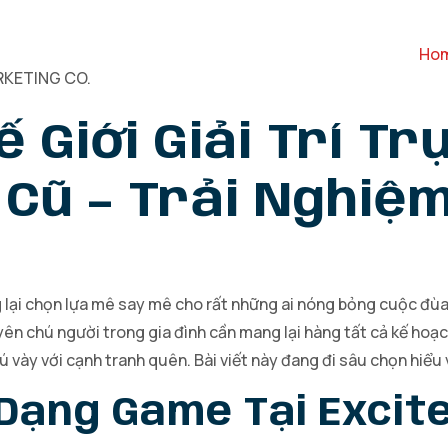
Ho
KETING CO.
 Giới Giải Trí Tr
 Cũ – Trải Nghiệm
 lại chọn lựa mê say mê cho rất những ai nóng bỏng cuộc đùa
n chú người trong gia đình cần mang lại hàng tất cả kế hoạc
 vày với cạnh tranh quên. Bài viết này đang đi sâu chọn hiểu
Dạng Game Tại Excit