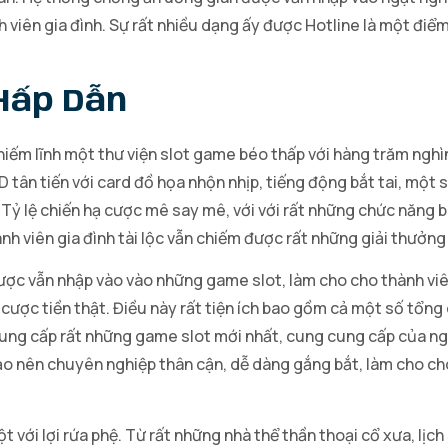
h viên gia đình. Sự rất nhiều dạng ấy được Hotline là một đi
 Hấp Dẫn
iếm lĩnh một thư viện slot game béo thấp với hàng trăm nghì
 tân tiến với card đồ họa nhộn nhịp, tiếng động bắt tai, mộ
Tỷ lệ chiến hạ cược mê say mê, với với rất những chức năng
h viên gia đình tài lộc vẫn chiếm được rất những giải thưởng
ược vẫn nhập vào vào những game slot, làm cho cho thành viê
ược tiền thật. Điều này rất tiện ích bao gồm cả một số tổng 
cung cấp rất những game slot mới nhất, cung cung cấp của ng
o nên chuyên nghiệp thân cận, dễ dàng gắng bắt, làm cho cho
 với lợi rứa phệ. Từ rất những nhà thể thần thoại cổ xưa, lịch