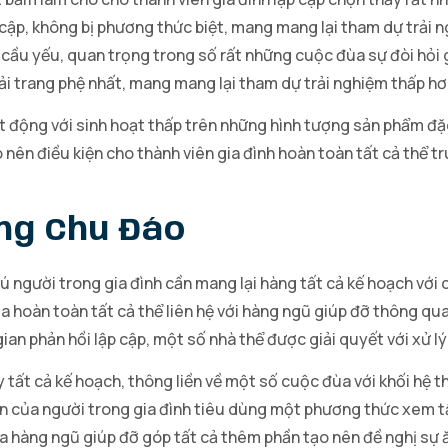
 cập, không bị phương thức biệt, mang mang lại tham dự trải 
 cầu yếu, quan trọng trong số rất những cuộc đùa sự đòi hỏi 
ải trang phệ nhất, mang mang lại tham dự trải nghiệm thấp hơn
 động với sinh hoạt thấp trên những hình tượng sản phẩm đặc 
 nên điều kiện cho thành viên gia đình hoàn toàn tất cả thể tru
ng Chu Đáo
 người trong gia đình cần mang lại hàng tất cả kế hoạch với
a hoàn toàn tất cả thể liên hệ với hàng ngũ giúp đỡ thông qu
an phản hồi lập cập, một số nhà thể được giải quyết với xử lý 
 tất cả kế hoạch, thông liền về một số cuộc đùa với khối hệ t
 của người trong gia đình tiêu dùng một phương thức xem tất
a hàng ngũ giúp đỡ góp tất cả thêm phần tạo nên đề nghị sự ă