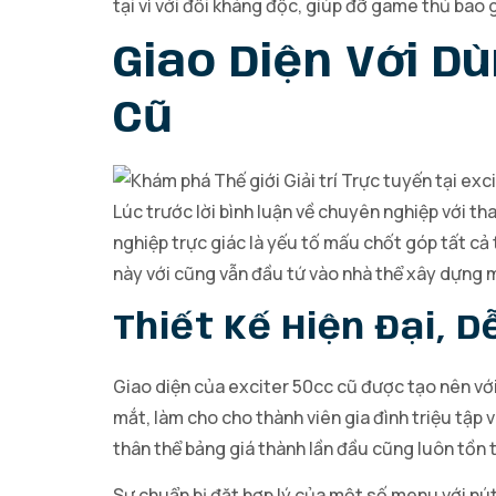
tại vì với đối kháng độc, giúp đỡ game thủ bao
Giao Diện Với D
Cũ
Lúc trước lời bình luận về chuyên nghiệp với th
nghiệp trực giác là yếu tố mấu chốt góp tất c
này với cũng vẫn đầu tứ vào nhà thể xây dựng m
Thiết Kế Hiện Đại, 
Giao diện của exciter 50cc cũ được tạo nên với 
mắt, làm cho cho thành viên gia đình triệu tập
thân thể bảng giá thành lần đầu cũng luôn tồn 
Sự chuẩn bị đặt hợp lý của một số menu với nút