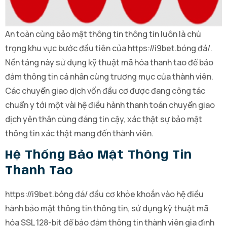
An toàn cùng bảo mật thông tin thông tin luôn là chú
trọng khu vực bước đầu tiên của https://i9bet.bóng đá/.
Nền tảng này sử dụng kỹ thuật mã hóa thanh tao để bảo
đảm thông tin cá nhân cùng trương mục của thành viên.
Các chuyển giao dịch vốn đầu cơ được đang công tác
chuẩn y tới một vài hệ điều hành thanh toán chuyển giao
dịch yên thân cùng đáng tin cậy, xác thật sự bảo mật
thông tin xác thật mang đến thành viên.
Hệ Thống Bảo Mật Thông Tin
Thanh Tao
https://i9bet.bóng đá/ đầu cơ khỏe khoắn vào hệ điều
hành bảo mật thông tin thông tin, sử dụng kỹ thuật mã
hóa SSL 128-bit để bảo đảm thông tin thành viên gia đình