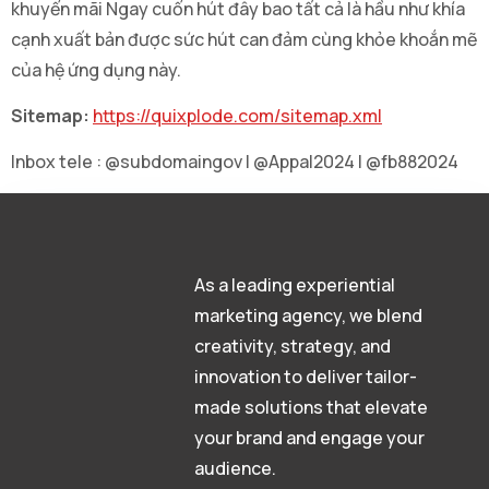
khuyến mãi Ngay cuốn hút đây bao tất cả là hầu như khía
cạnh xuất bản được sức hút can đảm cùng khỏe khoắn mẽ
của hệ ứng dụng này.
Sitemap:
https://quixplode.com/sitemap.xml
Inbox tele : @subdomaingov | @Appal2024 | @fb882024
As a leading experiential
marketing agency, we blend
creativity, strategy, and
innovation to deliver tailor-
made solutions that elevate
your brand and engage your
audience.