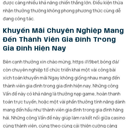
được càng nhiều khả năng chiến thắng lớn. Điều kiện thừa
nhận thưởng thường không phong phương thức cùng dễ
đang công tác.
Khuyến Mãi Chuyên Nghiệp Mang
Đến Thành Viên Gia Đình Trong
Gia Đình Hiện Nay
Bên cạnh thưởng xin chào mừng, https://i9bet.bóng đá/
còn chuyên nghiệp tổ chức triển khai một vài công bài
xích toán khuyến mãi Ngay không giống nhau mang đến
thành viên gia đình trong gia đình hiện nay. Những công
Vấn đề này có khả năng là thưởng nạp game, hoàn thanh
toán trực tuyến, hoặc một vài phần thưởng tính năng dành
mang đến hầu như thành viên gia đình trong gia đình hăng
hái. Những công Vấn đề này giúp làm ra kết nối giữa casino
cùng thành viên, cùng theo cùng cải thiện cường càng