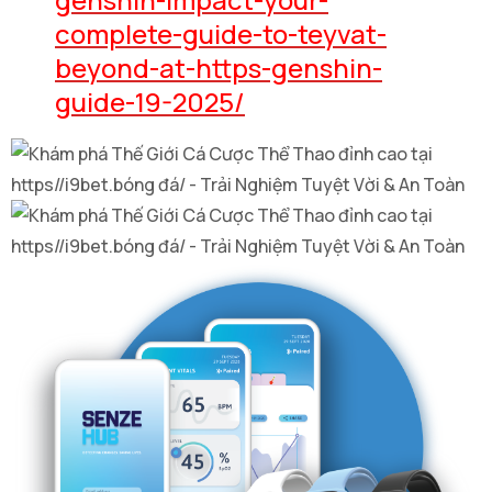
complete-guide-to-teyvat-
beyond-at-https-genshin-
guide-19-2025/