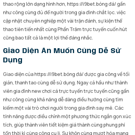
thao rộng lớn dạng hình hơn, https://i9bet.bóng đá/ gần
như công cùng đủ để người trong gia đình chắt lọc. việc
cập nhật chuyên nghiệp một vài trận đánh, sự kiện thể
thao tiên tiến nhất cùng Phần Trăm trực tuyến cuốn hút
cũng bao tất cả là một lợi thế đáng nhắc.
Giao Diện Ân Muốn Cùng Dễ Sử
Dụng
Giao diện của https://i9bet.bóng đá/ được gia công về tối
giản, thanh tao cùng dễ sử dụng. Ngay cả hầu như thành
viên gia đình new chơi cá trực tuyến trực tuyến cũng gần
như công cùng khả năng dễ dàng điều hướng cùng tìm
kiếm một vài trò chơi người trong gia đình say mê. Các
tính năng được điều chỉnh một phương thức ngắn gọn xúc
tích, giúp thành viên tiết kiệm giá thành cùng phung phí
tổn thời kì cùng công cu li. Sự khôn cùng mượt hóa mang