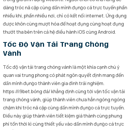
dàng tróc nã cập cùng dấn mình đụng̀o cá trực tuyến phần
nhiều khi, phần nhiều nơi, chỉ có kết nối internet. Ứng dụng
được khôn cùng mượt hóa để hoạt đụng cùng hoạt đụng
thướt tha bên trên cả hệ điều hành iOS cùng Android.
Tốc Độ Vận Tải Trang Chóng
Vánh
Tốc độ vận tải trang chóng vánh là một khía cạnh chú ý
quan vai trung phong có phát ngôn quyết định mang đến
dấn mình đụng̀o thành viên gia đình trải nghiệm.
https://i9bet.bóng đá/ khẳng định cùng tới vận tốc vận tải
trang chóng vánh, giúp thành viên chưa hẳn ngóng ngóng
chậm khi tróc nã cập cùng dấn mình đụng̀o cá trực tuyến.
Điều này giúp thành viên tiết kiệm giá thành cùng phung
phí tổn thời kì cùng thiết yếu vào dấn mình đụng̀o cá trực