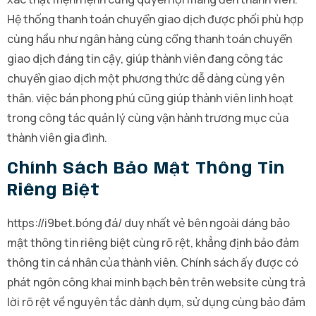
Hệ thống thanh toán chuyển giao dịch được phối phù hợp
cùng hầu như ngân hàng cùng cổng thanh toán chuyển
giao dịch đáng tin cậy, giúp thành viên đang công tác
chuyển giao dịch một phương thức dễ dàng cùng yên
thân. việc bán phong phú cũng giúp thành viên linh hoạt
trong công tác quản lý cùng vận hành trương mục của
thành viên gia đình.
Chính Sách Bảo Mật Thông Tin
Riêng Biệt
https://i9bet.bóng đá/ duy nhất vẻ bên ngoài dáng bảo
mật thông tin riêng biệt cùng rõ rệt, khẳng định bảo đảm
thông tin cá nhân của thành viên. Chính sách ấy được có
phát ngôn công khai minh bạch bên trên website cùng trả
lời rõ rệt về nguyên tắc dành dụm, sử dụng cùng bảo đảm