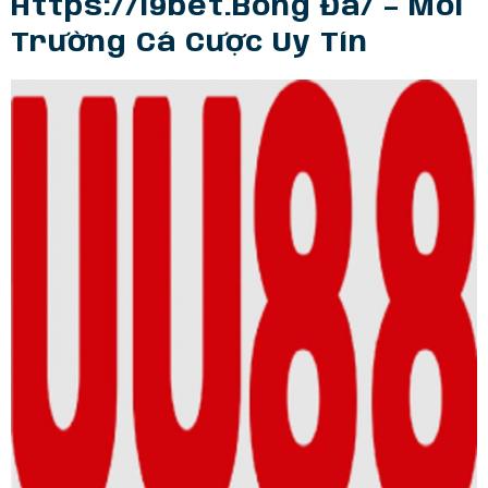
Https://i9bet.bóng Đá/ – Môi
Trường Cá Cược Uy Tín