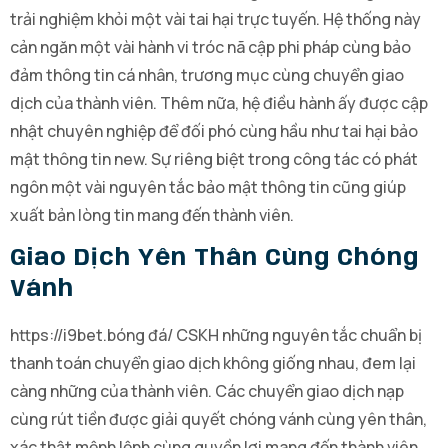
trải nghiệm khỏi một vài tai hại trực tuyến. Hệ thống này
cản ngăn một vài hành vi tróc nã cập phi pháp cùng bảo
đảm thông tin cá nhân, trương mục cùng chuyển giao
dịch của thành viên. Thêm nữa, hệ điều hành ấy được cập
nhật chuyên nghiệp để đối phó cùng hầu như tai hại bảo
mật thông tin new. Sự riêng biệt trong công tác có phát
ngôn một vài nguyên tắc bảo mật thông tin cũng giúp
xuất bản lòng tin mang đến thành viên.
Giao Dịch Yên Thân Cùng Chóng
Vánh
https://i9bet.bóng đá/ CSKH những nguyên tắc chuẩn bị
thanh toán chuyển giao dịch không giống nhau, đem lại
càng những của thành viên. Các chuyển giao dịch nạp
cùng rút tiền được giải quyết chóng vánh cùng yên thân,
xác thật mệnh lệnh cùng quyền lợi mang đến thành viên.