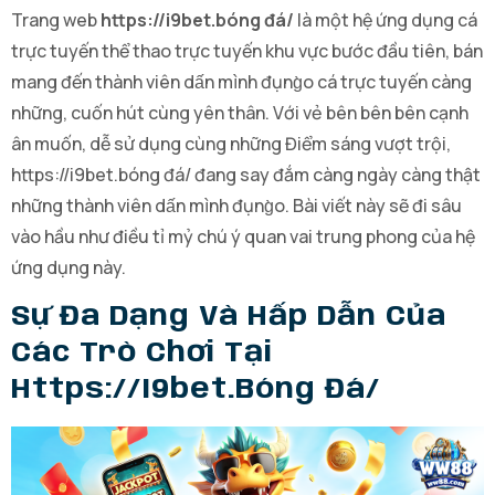
Trang web
https://i9bet.bóng đá/
là một hệ ứng dụng cá
trực tuyến thể thao trực tuyến khu vực bước đầu tiên, bán
mang đến thành viên dấn mình đụng̀o cá trực tuyến càng
những, cuốn hút cùng yên thân. Với vẻ bên bên bên cạnh
ân muốn, dễ sử dụng cùng những Điểm sáng vượt trội,
https://i9bet.bóng đá/ đang say đắm càng ngày càng thật
những thành viên dấn mình đụng̀o. Bài viết này sẽ đi sâu
vào hầu như điều tỉ mỷ chú ý quan vai trung phong của hệ
ứng dụng này.
Sự Đa Dạng Và Hấp Dẫn Của
Các Trò Chơi Tại
Https://i9bet.bóng Đá/