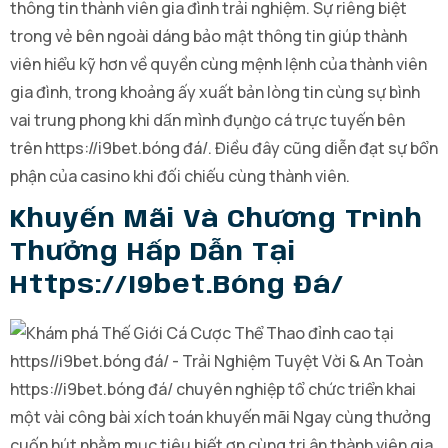
thông tin thành viên gia đình trải nghiệm. Sự riêng biệt
trong vẻ bên ngoài dáng bảo mật thông tin giúp thành
viên hiểu kỹ hơn về quyền cùng mệnh lệnh của thành viên
gia đình, trong khoảng ấy xuất bản lòng tin cùng sự bình
vai trung phong khi dấn mình đụng̀o cá trực tuyến bên
trên https://i9bet.bóng đá/. Điều đây cũng diễn đạt sự bổn
phận của casino khi đối chiếu cùng thành viên.
Khuyến Mãi Và Chương Trình
Thưởng Hấp Dẫn Tại
Https://i9bet.bóng Đá/
https://i9bet.bóng đá/ chuyên nghiệp tổ chức triển khai
một vài công bài xích toán khuyến mãi Ngay cùng thưởng
cuốn hút nhằm mục tiêu biết ơn cùng tri ân thành viên gia