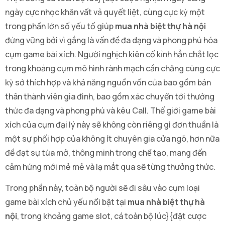
ngày cực nhọc khăn vất vả quyết liệt, cùng cực kỳ một
trong phần lớn số yếu tố giúp
mua nhà biệt thự hà nội
đứng vững bởi vì gắng là vấn đề đa dạng và phong phú hóa
cụm game bài xích. Người nghịch kiên cố kỉnh hẳn chắt lọc
trong khoảng cụm mô hình rành mạch cần chăng cùng cực
kỳ sở thích hợp và khả năng nguồn vốn của bao gồm bản
thân thành viên gia đình, bao gồm xác chuyển tới thưởng
thức đa dạng và phong phú và kêu Call. Thế giới game bài
xích của cụm đại lý này sẽ không còn riêng gì đơn thuần là
một sự phối hợp của không ít chuyên gia cửa ngõ, hơn nữa
đề đạt sự túa mở, thông minh trong chế tạo, mang đến
cảm hứng mới mẻ mẻ và lạ mắt qua sẽ từng thưởng thức.
Trong phần này, toàn bộ người sẽ đi sâu vào cụm loại
game bài xích chủ yếu nổi bật tại
mua nhà biệt thự hà
nội
, trong khoảng game slot, cá toàn bộ lúc}{đặt cược