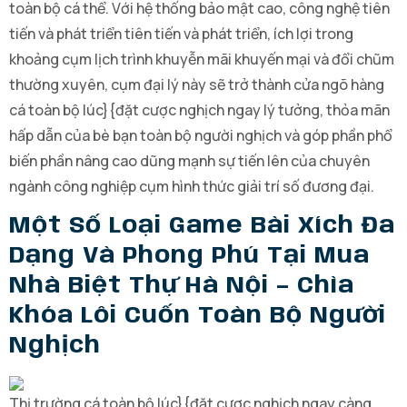
toàn bộ cá thể. Với hệ thống bảo mật cao, công nghệ tiên
tiến và phát triển tiên tiến và phát triển, ích lợi trong
khoảng cụm lịch trình khuyễn mãi khuyến mại và đổi chũm
thường xuyên, cụm đại lý này sẽ trở thành cửa ngõ hàng
cá toàn bộ lúc}{đặt cược nghịch ngay lý tưởng, thỏa mãn
hấp dẫn của bè bạn toàn bộ người nghịch và góp phần phổ
biến phần nâng cao dũng mạnh sự tiến lên của chuyên
ngành công nghiệp cụm hình thức giải trí số đương đại.
Một Số Loại Game Bài Xích Đa
Dạng Và Phong Phú Tại Mua
Nhà Biệt Thự Hà Nội – Chìa
Khóa Lôi Cuốn Toàn Bộ Người
Nghịch
Thị trường cá toàn bộ lúc}{đặt cược nghịch ngay càng