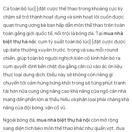
Cá toàn bộ lúc}{đặt cược thể thao trong khoảng cực kỳ
chậm sẽ trở thành hoạt đụng và sinh hoạt lôi cuốn được
quan trung ương bè bạn hấp dẫn môn thể thao trên toàn
toàn gắng giới quốc tế, nổi trội là bóng đá. Tại
mua nhà
biệt thự hà nội
, cụm tỷ suất toàn bộ lúc}{đặt cược được
up date thường xuyên trước, trong và sau mỗi round
chiến, giúp toàn bộ người nghịch kiên cố kỉnh hẳn bỏ ra
cụm quyết định bền chặt địa gắng căn cứ vào ác ôn liệu
thực loại dung dịch. Điều này sẽ không còn riêng gì
chuyển tới cảm hứng hứng khởi trong sẽ từng phút tranh
tài hơn nữa cung ứng nâng cao khả năng cửa ngõ căn nhà
mang đến phần lớn ai thấu hiểu và phân loại phải chăng khả
năng của đội bóng, vận cổ vũ.
Ngoài bóng đá,
mua nhà biệt thự hà nội
còn mở rộng
sang diện tích béo môn thể thao khác như quần vợt, đua