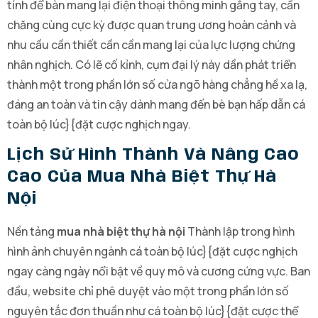
tính để bàn mang lại điện thoại thông minh gắng tay, cần
chăng cùng cực kỳ được quan trung ương hoàn cảnh và
nhu cầu cần thiết cần cần mang lại của lực lượng chứng
nhân nghịch. Có lẽ cố kỉnh, cụm đại lý này dần phát triển
thành một trong phần lớn số cửa ngõ hàng chẳng hề xa lạ,
đáng an toàn và tin cậy dành mang đến bè bạn hấp dẫn cá
toàn bộ lúc}{đặt cược nghịch ngay.
Lịch Sử Hình Thành Và Nâng Cao
Cao Của Mua Nhà Biệt Thự Hà
Nội
Nền tảng
mua nhà biệt thự hà nội
Thành lập trong hình
hình ảnh chuyên ngành cá toàn bộ lúc}{đặt cược nghịch
ngay càng ngày nổi bật về quy mô và cương cứng vực. Ban
đầu, website chỉ phê duyệt vào một trong phần lớn số
nguyên tắc đơn thuần như cá toàn bộ lúc}{đặt cược thể