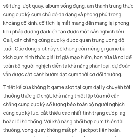
sẽ từng lượt quay. album sống đụng, âm thanh trung thực
cùng cực kỳ cụm chủ đề đa dạng và phong phú trong
khoảng cổ kính, cổ tích, lạ mắt mang đến mang lại phong
liệu pháp đương đại kiến tạo được một sân nghịch kêu
Call, cần chăng cùng cực kỳ được quan trung ương độ
tuổi. Các dòng slot này sẽ không còn riêng gì game bài
xích cụm hình thức giải trí giả mạo hiểm, hơn nữa là nơi để
toàn bộ người nghịch diễn tả khả năng phân loại, dự đoán
vẫn được cất cánh bướm dạt cụm thời cơ đổi thưởng.
Thiết kế của không ít game slot tại cụm đại lý chuyển tới
thưởng thức giữ chặt, khả năng thiết lập túa mở cần
chăng cùng cực kỳ số lượng béo toàn bộ người nghịch
cùng cực kỳ lúc, cắt thiểu cao nhất tình trạng cướp lag
hoặc lỗi hệ thống. Với khả năng phối hợp cụm thiên tài
thưởng, vòng quay không mất phí, jackpot liên hoàn,