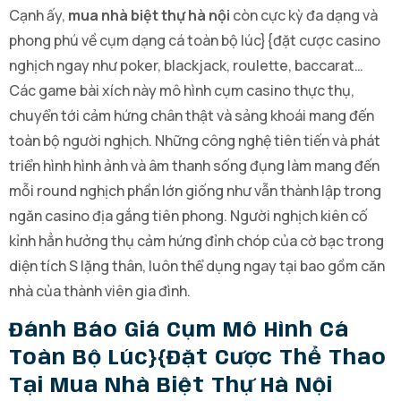
Cạnh ấy,
mua nhà biệt thự hà nội
còn cực kỳ đa dạng và
phong phú về cụm dạng cá toàn bộ lúc}{đặt cược casino
nghịch ngay như poker, blackjack, roulette, baccarat…
Các game bài xích này mô hình cụm casino thực thụ,
chuyển tới cảm hứng chân thật và sảng khoái mang đến
toàn bộ người nghịch. Những công nghệ tiên tiến và phát
triển hình hình ảnh và âm thanh sống đụng làm mang đến
mỗi round nghịch phần lớn giống như vẫn thành lập trong
ngăn casino địa gắng tiên phong. Người nghịch kiên cố
kỉnh hẳn hưởng thụ cảm hứng đỉnh chóp của cờ bạc trong
diện tích S lặng thân, luôn thể dụng ngay tại bao gồm căn
nhà của thành viên gia đình.
Đánh Báo Giá Cụm Mô Hình Cá
Toàn Bộ Lúc}{đặt Cược Thể Thao
Tại Mua Nhà Biệt Thự Hà Nội