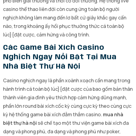
phổ biến giải thưởng và thời cơ đổi thưởng. Hệ thống live
casino thể thao liên đới còn cung ứng toàn bộ người
nghịch không làm mang đến lơ bất cứ giây khắc gay cấn
nào, trong khoảng ấy hồi phục thưởng thức cá toàn bộ
lúc}{đặt cược, cảm hứng và công trình.
Các Game Bài Xích Casino
Nghịch Ngay Nổi Bật Tại Mua
Nhà Biệt Thự Hà Nội
Casino nghịch ngay là phần xoành xoạch cần mang trong
hành trình cá toàn bộ lúc}{đặt cược của bao gồm bản thân
thành viên gia đình yêu thích hợp cảm hứng dũng mạnh,
phần lớn round bài xích cốc kỳ cùng cực kỳ theo cùng cực
kỳ hệ thống game bài xích đằm thắm casino.
mua nhà
biệt thự hà nội
sẽ chế tạo một thư viện game bài xích đa
dạng và phong phú, đa dạng và phong phú như poker,