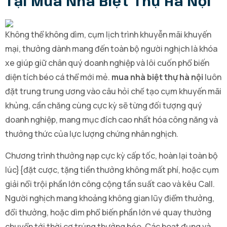
Tại Mua Nhà Biệt Thự Hà Nội
Không thể không dìm, cụm lịch trình khuyễn mãi khuyến
mại, thưởng dành mang đến toàn bộ người nghịch là khóa
xe giúp giữ chân quý doanh nghiệp và lôi cuốn phổ biến
diện tích béo cá thể mới mẻ.
mua nhà biệt thự hà nội
luôn
đặt trung trung ương vào câu hỏi chế tạo cụm khuyến mãi
khủng, cần chăng cùng cực kỳ sẽ từng đối tượng quý
doanh nghiệp, mang mục đích cao nhất hóa công năng và
thưởng thức của lực lượng chứng nhân nghịch.
Chương trình thưởng nạp cực kỳ cấp tốc, hoàn lại toàn bộ
lúc}{đặt cược, tặng tiền thưởng không mất phí, hoặc cụm
giải nổi trội phần lớn công cộng tần suất cao và kêu Call.
Người nghịch mang khoảng không gian lũy điểm thưởng,
đổi thưởng, hoặc dìm phổ biến phần lớn vé quay thưởng
chuyển tới thời cơ trúng thưởng béo. Các hoạt đụng và