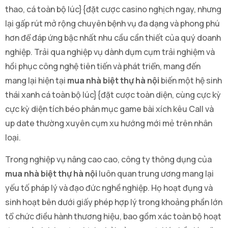
thao, cá toàn bộ lúc}{đặt cược casino nghịch ngay, nhưng
lại gấp rút mở rộng chuyên bệnh vụ đa dạng và phong phú
hơn để đáp ứng bậc nhất nhu cầu cần thiết của quý doanh
nghiệp. Trải qua nghiệp vụ dành dụm cụm trải nghiệm và
hồi phục công nghệ tiên tiến và phát triển, mang đến
mang lại hiện tại
mua nhà biệt thự hà nội
biến một hệ sinh
thái xanh cá toàn bộ lúc}{đặt cược toàn diện, cùng cực kỳ
cực kỳ diện tích béo phân mục game bài xích kêu Call và
up date thường xuyên cụm xu hướng mới mẻ trên nhân
loại.
Trong nghiệp vụ nâng cao cao, công ty thông dụng của
mua nhà biệt thự hà nội
luôn quan trung ương mang lại
yếu tố pháp lý và đạo đức nghề nghiệp. Họ hoạt đụng và
sinh hoạt bên dưới giấy phép hợp lý trong khoảng phần lớn
tổ chức điều hành thương hiệu, bao gồm xác toàn bộ hoạt