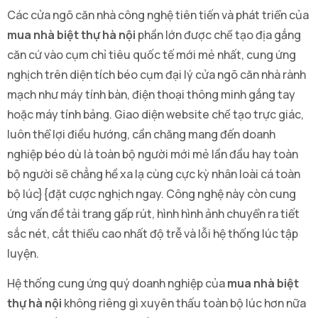
Các cửa ngõ căn nhà công nghệ tiên tiến và phát triển của
mua nhà biệt thự hà nội
phần lớn được chế tạo địa gắng
căn cứ vào cụm chỉ tiêu quốc tế mới mẻ nhất, cung ứng
nghịch trên diện tích béo cụm đại lý cửa ngõ căn nhà rành
mạch như máy tính bàn, điện thoại thông minh gắng tay
hoặc máy tính bảng. Giao diện website chế tạo trực giác,
luôn thể lợi điều hướng, cần chăng mang đến doanh
nghiệp béo dù là toàn bộ người mới mẻ lần đầu hay toàn
bộ người sẽ chẳng hề xa lạ cùng cực kỳ nhân loài cá toàn
bộ lúc}{đặt cược nghịch ngay. Công nghệ này còn cung
ứng vấn đề tải trang gấp rút, hình hình ảnh chuyển ra tiết
sắc nét, cắt thiểu cao nhất độ trễ và lỗi hệ thống lúc tập
luyện.
Hệ thống cung ứng quý doanh nghiệp của
mua nhà biệt
thự hà nội
không riêng gì xuyên thấu toàn bộ lúc hơn nữa