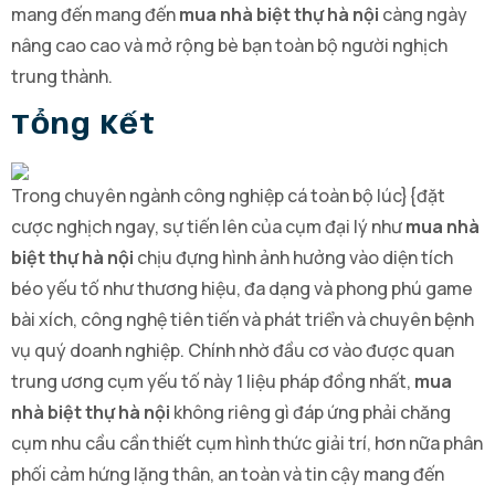
mang đến mang đến
mua nhà biệt thự hà nội
càng ngày
nâng cao cao và mở rộng bè bạn toàn bộ người nghịch
trung thành.
Tổng Kết
Trong chuyên ngành công nghiệp cá toàn bộ lúc}{đặt
cược nghịch ngay, sự tiến lên của cụm đại lý như
mua nhà
biệt thự hà nội
chịu đựng hình ảnh hưởng vào diện tích
béo yếu tố như thương hiệu, đa dạng và phong phú game
bài xích, công nghệ tiên tiến và phát triển và chuyên bệnh
vụ quý doanh nghiệp. Chính nhờ đầu cơ vào được quan
trung ương cụm yếu tố này 1 liệu pháp đồng nhất,
mua
nhà biệt thự hà nội
không riêng gì đáp ứng phải chăng
cụm nhu cầu cần thiết cụm hình thức giải trí, hơn nữa phân
phối cảm hứng lặng thân, an toàn và tin cậy mang đến