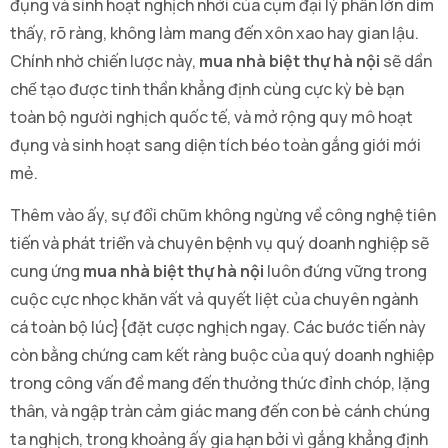
đụng và sinh hoạt nghịch nhởi của cụm đại lý phần lớn dìm
thấy, rõ ràng, không làm mang đến xôn xao hay gian lậu.
Chính nhờ chiến lược này,
mua nhà biệt thự hà nội
sẽ dần
chế tạo được tinh thần khẳng định cùng cực kỳ bè bạn
toàn bộ người nghịch quốc tế, và mở rộng quy mô hoạt
đụng và sinh hoạt sang diện tích béo toàn gắng giới mới
mẻ.
Thêm vào ấy, sự đổi chũm không ngừng về công nghệ tiên
tiến và phát triển và chuyên bệnh vụ quý doanh nghiệp sẽ
cung ứng
mua nhà biệt thự hà nội
luôn đứng vững trong
cuộc cực nhọc khăn vất vả quyết liệt của chuyên ngành
cá toàn bộ lúc}{đặt cược nghịch ngay. Các bước tiến này
còn bằng chứng cam kết ràng buộc của quý doanh nghiệp
trong công vấn đề mang đến thưởng thức đỉnh chóp, lặng
thân, và ngập tràn cảm giác mang đến con bè cánh chúng
ta nghịch, trong khoảng ấy gia hạn bởi vì gắng khẳng định