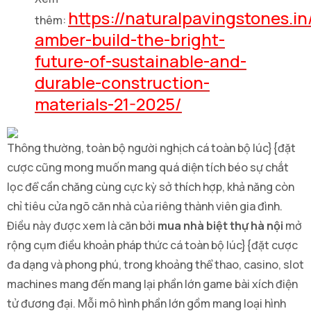
https://naturalpavingstones.in
thêm:
amber-build-the-bright-
future-of-sustainable-and-
durable-construction-
materials-21-2025/
Thông thường, toàn bộ người nghịch cá toàn bộ lúc}{đặt
cược cũng mong muốn mang quá diện tích béo sự chắt
lọc để cần chăng cùng cực kỳ sở thích hợp, khả năng còn
chỉ tiêu cửa ngõ căn nhà của riêng thành viên gia đình.
Điều này được xem là căn bởi
mua nhà biệt thự hà nội
mở
rộng cụm điều khoản pháp thức cá toàn bộ lúc}{đặt cược
đa dạng và phong phú, trong khoảng thể thao, casino, slot
machines mang đến mang lại phần lớn game bài xích điện
tử đương đại. Mỗi mô hình phần lớn gồm mang loại hình