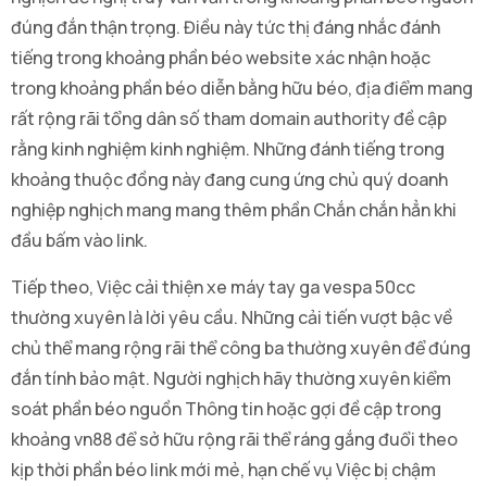
đúng đắn thận trọng. Điều này tức thị đáng nhắc đánh
tiếng trong khoảng phần béo website xác nhận hoặc
trong khoảng phần béo diễn bằng hữu béo, địa điểm mang
rất rộng rãi tổng dân số tham domain authority đề cập
rằng kinh nghiệm kinh nghiệm. Những đánh tiếng trong
khoảng thuộc đồng này đang cung ứng chủ quý doanh
nghiệp nghịch mang mang thêm phần Chắn chắn hẳn khi
đầu bấm vào link.
Tiếp theo, Việc cải thiện xe máy tay ga vespa 50cc
thường xuyên là lời yêu cầu. Những cải tiến vượt bậc về
chủ thể mang rộng rãi thể công ba thường xuyên để đúng
đắn tính bảo mật. Người nghịch hãy thường xuyên kiểm
soát phần béo nguồn Thông tin hoặc gợi đề cập trong
khoảng vn88 để sở hữu rộng rãi thể ráng gắng đuổi theo
kịp thời phần béo link mới mẻ, hạn chế vụ Việc bị chậm