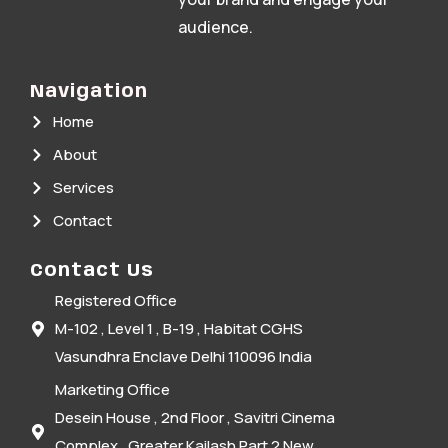
audience.
Navigation
Home
About
Services
Contact
Contact Us
Registered Office
M-102 , Level 1 , B-19 , Habitat CGHS
Vasundhra Enclave Delhi 110096 India
Marketing Office
Desein House , 2nd Floor , Savitri Cinema
Complex , Greater Kailash Part 2 New