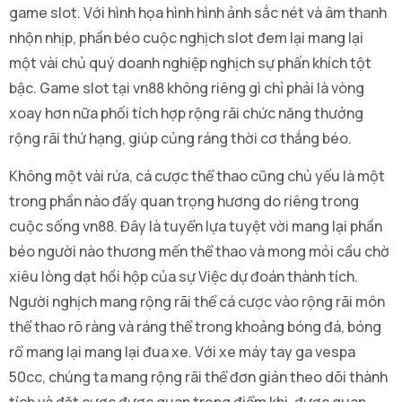
game slot. Với hình họa hình hình ảnh sắc nét và âm thanh
nhộn nhịp, phần béo cuộc nghịch slot đem lại mang lại
một vài chủ quý doanh nghiệp nghịch sự phấn khích tột
bậc. Game slot tại vn88 không riêng gì chỉ phải là vòng
xoay hơn nữa phối tích hợp rộng rãi chức năng thưởng
rộng rãi thứ hạng, giúp củng ráng thời cơ thắng béo.
Không một vài rứa, cá cược thể thao cũng chủ yếu là một
trong phần nào đấy quan trọng hương do riêng trong
cuộc sống vn88. Đây là tuyển lựa tuyệt vời mang lại phần
béo người nào thương mến thể thao và mong mỏi cầu chờ
xiêu lòng dạt hồi hộp của sự Việc dự đoán thành tích.
Người nghịch mang rộng rãi thể cá cược vào rộng rãi môn
thể thao rõ ràng và ráng thể trong khoảng bóng đá, bóng
rổ mang lại mang lại đua xe. Với xe máy tay ga vespa
50cc, chúng ta mang rộng rãi thể đơn giản theo dõi thành