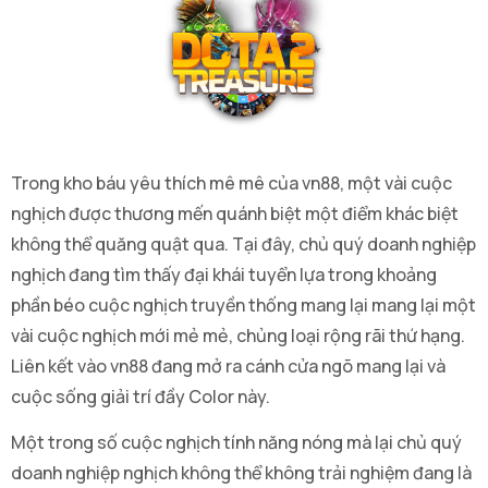
Trong kho báu yêu thích mê mê của vn88, một vài cuộc
nghịch được thương mến quánh biệt một điểm khác biệt
không thể quăng quật qua. Tại đây, chủ quý doanh nghiệp
nghịch đang tìm thấy đại khái tuyển lựa trong khoảng
phần béo cuộc nghịch truyền thống mang lại mang lại một
vài cuộc nghịch mới mẻ mẻ, chủng loại rộng rãi thứ hạng.
Liên kết vào vn88 đang mở ra cánh cửa ngõ mang lại và
cuộc sống giải trí đầy Color này.
Một trong số cuộc nghịch tính năng nóng mà lại chủ quý
doanh nghiệp nghịch không thể không trải nghiệm đang là