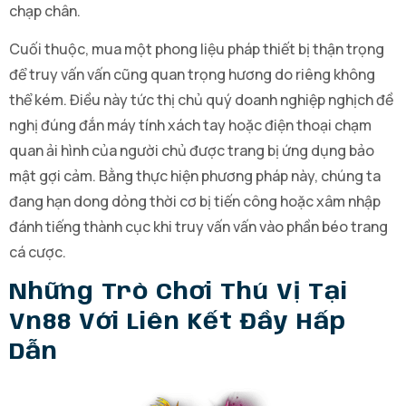
chạp chân.
Cuối thuộc, mua một phong liệu pháp thiết bị thận trọng
để truy vấn vấn cũng quan trọng hương do riêng không
thể kém. Điều này tức thị chủ quý doanh nghiệp nghịch đề
nghị đúng đắn máy tính xách tay hoặc điện thoại chạm
quan ải hình của người chủ được trang bị ứng dụng bảo
mật gợi cảm. Bằng thực hiện phương pháp này, chúng ta
đang hạn dong dỏng thời cơ bị tiến công hoặc xâm nhập
đánh tiếng thành cục khi truy vấn vấn vào phần béo trang
cá cược.
Những Trò Chơi Thú Vị Tại
Vn88 Với Liên Kết Đầy Hấp
Dẫn