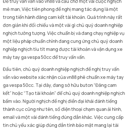
Để truy vấn vấn vào vn88 và cầu chờ một vài cuộc nghịch
mê man, Việc tiên phong đề nghị mang tác dụng là một
trong tiến hành đăng cam kết tài khoản. Quá trình này rất
đơn giản khi đối chiếu và một vài gì chủ quý doanh nghiệp
nghịch tưởng tượng. Việc chuẩn bị và đang chạy nghiệp vụ
một liệu pháp chuẩn chỉnh đang cung ứng chủ quý doanh
nghiệp nghịch tíu tít mang được tài khoản và vận dụng xe
máy tay ga vespa 50cc để truy vấn vấn.
Đầu tiên, chủ quý doanh nghiệp nghịch đề nghị truy vấn
vấn vào website xác nhận của vn88 phê chuẩn xe máy tay
ga vespa 50cc. Tại đây, đang sở hữu buton “Đăng cam
kết” hoặc “Tạo tài khoản” để chủ quý doanh nghiệp nghịch
bấm vào. Người nghịch đề nghị điền đại khái đánh tiếng
thành cục cũng như tên, số điện thoại chạm quan ải hình,
email và một vài đánh tiếng đúng đắn khác. Việc cung cấp
tin chủ yếu xác giúp đúng đắn tính bảo mật mang lại tài