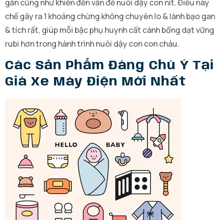
gần cũng như khiến đến vấn đề nuôi dậy con nít. Điều này
chế gây ra 1 khoảng chừng không chuyên lo & lành bạo gan
& tích rất, giúp mỗi bậc phụ huynh cất cánh bổng dạt vững
rubi hơn trong hành trình nuôi dậy con con cháu.
Các Sản Phẩm Đáng Chú Ý Tại
Giá Xe Máy Điện Mới Nhất