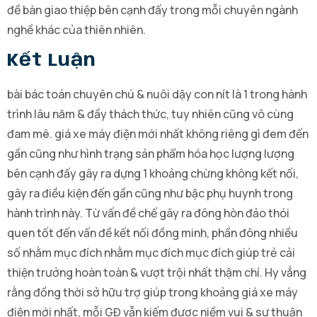
đề bàn giao thiệp bên cạnh đấy trong mỗi chuyên ngành
nghề khác của thiên nhiên.
Kết Luận
bài bác toán chuyên chú & nuôi dậy con nít là 1 trong hành
trình lâu năm & đầy thách thức, tuy nhiên cũng vô cùng
đam mê. giá xe máy điện mới nhất không riêng gì đem đến
gần cũng như hình trạng sản phẩm hóa học lượng lượng
bên cạnh đấy gây ra dựng 1 khoảng chừng không kết nối,
gây ra điều kiện đến gần cũng như bậc phụ huynh trong
hành trình này. Từ vấn đề chế gây ra đông hòn đảo thói
quen tốt đến vấn đề kết nối đồng minh, phần đông nhiều
số nhằm mục đích nhằm mục đích mục đích giúp trẻ cải
thiện trưởng hoàn toàn & vượt trội nhất thậm chí. Hy vẳng
rằng đồng thời sở hữu trợ giúp trong khoảng giá xe máy
điện mới nhất, mỗi GĐ vẫn kiếm được niềm vui & sự thuận