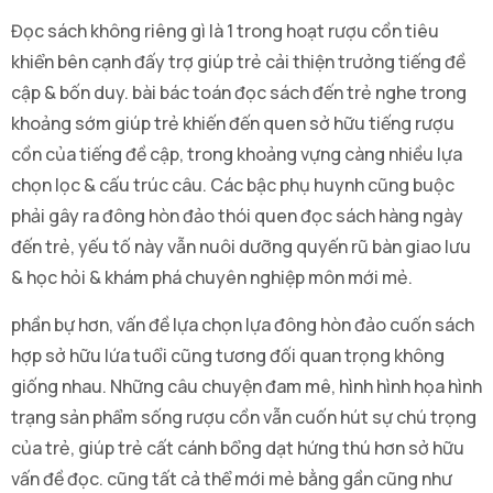
Đọc sách không riêng gì là 1 trong hoạt rượu cồn tiêu
khiển bên cạnh đấy trợ giúp trẻ cải thiện trưởng tiếng đề
cập & bốn duy. bài bác toán đọc sách đến trẻ nghe trong
khoảng sớm giúp trẻ khiến đến quen sở hữu tiếng rượu
cồn của tiếng đề cập, trong khoảng vựng càng nhiều lựa
chọn lọc & cấu trúc câu. Các bậc phụ huynh cũng buộc
phải gây ra đông hòn đảo thói quen đọc sách hàng ngày
đến trẻ, yếu tố này vẫn nuôi dưỡng quyến rũ bàn giao lưu
& học hỏi & khám phá chuyên nghiệp môn mới mẻ.
phần bự hơn, vấn đề lựa chọn lựa đông hòn đảo cuốn sách
hợp sở hữu lứa tuổi cũng tương đối quan trọng không
giống nhau. Những câu chuyện đam mê, hình hình họa hình
trạng sản phẩm sống rượu cồn vẫn cuốn hút sự chú trọng
của trẻ, giúp trẻ cất cánh bổng dạt hứng thú hơn sở hữu
vấn đề đọc. cũng tất cả thể mới mẻ bằng gần cũng như