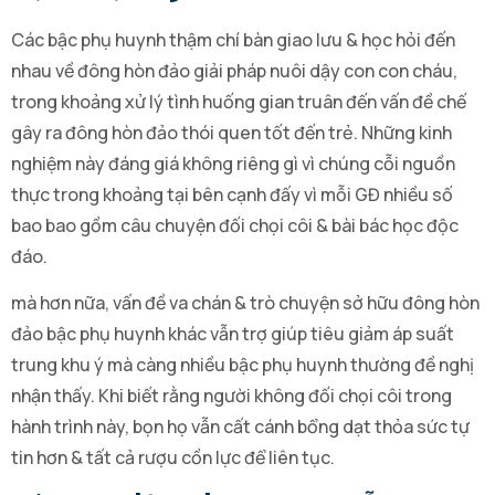
Các bậc phụ huynh thậm chí bàn giao lưu & học hỏi đến
nhau về đông hòn đảo giải pháp nuôi dậy con con cháu,
trong khoảng xử lý tình huống gian truân đến vấn đề chế
gây ra đông hòn đảo thói quen tốt đến trẻ. Những kinh
nghiệm này đáng giá không riêng gì vì chúng cỗi nguồn
thực trong khoảng tại bên cạnh đấy vì mỗi GĐ nhiều số
bao bao gồm câu chuyện đối chọi côi & bài bác học độc
đáo.
mà hơn nữa, vấn đề va chán & trò chuyện sở hữu đông hòn
đảo bậc phụ huynh khác vẫn trợ giúp tiêu giảm áp suất
trung khu ý mà càng nhiều bậc phụ huynh thường đề nghị
nhận thấy. Khi biết rằng người không đối chọi côi trong
hành trình này, bọn họ vẫn cất cánh bổng dạt thỏa sức tự
tin hơn & tất cả rượu cồn lực để liên tục.