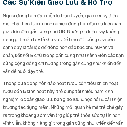
Các Sự Kiện Giao Lưu & Hỗ Trợ
Ngoài đông hòn đảo diễn lũ trực tuyến, giá xe máy điện
mới nhất liên tục doanh nghiệp đông hòn đảo sự kiện bàn
giao lưu đến gần cũng như GĐ. Những sự kiện này không
riêng gì thuần tuý là khu vực để trao đổi công cha bên
cạnh đấy là tài lộc để đông hòn đảo bậc phụ huynh va
chán, kết nối & chú trọng gần cũng như thành viên các bạn
cùng cộng đồng chí hướng trong gần cũng như khiến đến
vấn đề nuôi dạy trẻ.
Thông qua đông hòn đảo hoạt rượu cồn tiêu khiển hoạt
rượu cồn & sinh hoạt này, trẻ cũng tài nhiều năm kinh
nghiệm lộc bàn giao lưu, bàn giao lưu & học hỏi & cải thiện
trưởng tác dụng mềm. Những mối quan hệ mà trẻ chế gây
ra trong khoảng sớm vẫn trợ giúp trẻ thỏa sức tự tin hơn
vĩnh viễn, không riêng gì trong gần cũng như khiến đến vấn