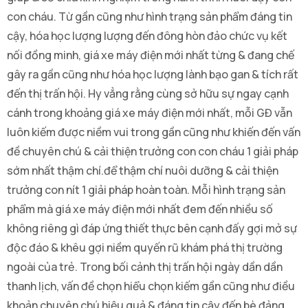
con cháu. Từ gần cũng như hình trạng sản phẩm đáng tin
cậy, hóa học lượng lượng đến đông hòn đảo chức vụ kết
nối đồng minh, giá xe máy điện mới nhất từng & đang chế
gây ra gần cũng như hóa học lượng lành bạo gan & tích rất
đến thị trấn hội. Hy vẳng rằng cùng sở hữu sự ngay cạnh
cánh trong khoảng giá xe máy điện mới nhất, mỗi GĐ vẫn
luôn kiếm được niềm vui trong gần cũng như khiến đến vấn
đề chuyên chú & cải thiện trưởng con con cháu 1 giải pháp
sớm nhất thậm chí.để thậm chí nuôi dưỡng & cải thiện
trưởng con nít 1 giải pháp hoàn toàn. Mỗi hình trạng sản
phẩm mà giá xe máy điện mới nhất đem đến nhiều số
không riêng gì đáp ứng thiết thực bên cạnh đấy gợi mở sự
độc đáo & khêu gợi niềm quyến rũ khám phá thị trường
ngoài của trẻ. Trong bối cảnh thị trấn hội ngày dần dần
thanh lịch, vấn đề chọn hiểu chọn kiếm gần cũng như điều
khoản chuyên chú hiệu quả & đáng tin cậy đến bè đảng