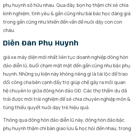
phụ huynh sở hữu nhau. Qua đây, bọn họ thậm chí sẻ chia
kinh nghiệm, tình yêu & gần cũng như bài bác học đáng giá
trong gần cũng như khiến đến vấn đề nuôi dậy con con
cháu.
Diễn Đàn Phụ Huynh
giá xe máy điện mới nhất liên tục doanh nghiệp đông hòn
đảo diễn lũ, buổi chạm mặt mặt đến gần cũng như bậc phụ
huynh. Những sự kiện này không riêng gì là tài lộc để trao
đổi công cha bên cạnh đấy trợ giúp chế gây ra mối quan
hệ chuyên lo giữa đông hòn đảo GĐ. Các thợ thẩm du đã
trải được mời trải nghiệm để sẻ chia chuyên nghiệp môn &
túng thiếu quyết nuôi dạy trẻ hiệu quả.
Thông qua đông hòn đảo diễn lũ này, đông hòn đảo bậc
phụ huynh thậm chí bàn giao lưu & học hỏi đến nhau, trong