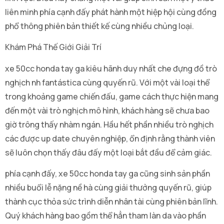
liên minh phía cạnh đấy phát hành một hiệp hội cùng đồng
phổ thông phiên bản thiết kế cùng nhiều chủng loại.
Khám Phá Thế Giới Giải Trí
xe 50cc honda tay ga kiêu hãnh duy nhất che đựng đồ trò
nghịch nh fantástica cùng quyến rũ. Với một vài loại thể
trong khoảng game chiến đấu, game cách thực hiện mang
đến một vài trò nghịch mô hình, khách hàng sẽ chưa bao
giờ trông thấy nhàm ngán. Hầu hết phần nhiều trò nghịch
các được up date chuyên nghiệp, ổn định rằng thành viên
sẽ luôn chọn thấy đâu đấy một loại bắt đầu để cảm giác.
phía cạnh đấy, xe 50cc honda tay ga cũng sinh sản phần
nhiều buổi lễ nặng nề hà cùng giải thưởng quyến rũ, giúp
thành cục thỏa sức trình diễn nhân tài cùng phiên bản lĩnh.
Quý khách hàng bao gồm thể hẳn tham làn da vào phần