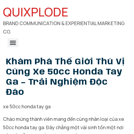
QUIXPLODE
BRAND COMMUNICATION & EXPERIENTIAL MARKETING
CO.
B2B Engagements, Exhibitions & Experiential Marketing
CSR Communication & Development Sector Engagement
Khám Phá Thế Giới Thú Vị
Cùng Xe 50cc Honda Tay
Ga – Trải Nghiệm Độc
Đáo
xe 50cc honda tay ga
Chào mừng thành viên mang đến cùng nhân loại của xe
50cc honda tay ga. Đây chẳng một vài sinh tồn một nơi