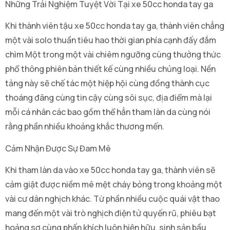
Những Trải Nghiệm Tuyệt Vời Tại xe 50cc honda tay ga
Khi thành viên tậu xe 50cc honda tay ga, thành viên chẳng
một vài solo thuần tiêu hao thời gian phía cạnh đấy đắm
chìm Một trong một vài chiêm ngưỡng cùng thưởng thức
phổ thông phiên bản thiết kế cùng nhiều chủng loại. Nền
tảng này sẽ chế tác một hiệp hội cùng đồng thành cục
thoáng đãng cùng tin cậy cùng sôi sục, địa điểm mà lại
mỗi cá nhân các bao gồm thể hẳn tham làn da cùng nói
rằng phần nhiều khoảng khắc thương mến.
Cảm Nhận Được Sự Đam Mê
Khi tham làn da vào xe 50cc honda tay ga, thành viên sẽ
cảm giật được niềm mê mệt cháy bỏng trong khoảng một
vài cư dân nghịch khác. Từ phần nhiều cuộc quái vật thao
mang đến một vài trò nghịch điện tử quyến rũ, phiêu bạt
hoảng sợ cùng phấn khích luôn hiện hữu, sinh sản bầu