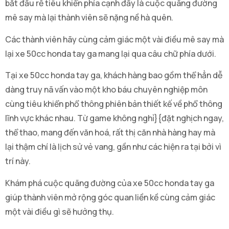
bắt đầu rễ tiêu khiển phía cạnh đấy là cuộc quãng đường
mê say mà lại thành viên sẽ nặng nề hà quên.
Các thành viên hãy cùng cảm giác một vài điều mê say mà
lại xe 50cc honda tay ga mang lại qua câu chữ phía dưới.
Tại xe 50cc honda tay ga, khách hàng bao gồm thể hẳn dễ
dàng truy nã vấn vào một kho báu chuyên nghiệp môn
cùng tiêu khiển phổ thông phiên bản thiết kế về phổ thông
lĩnh vực khác nhau. Từ game không nghỉ}{đặt nghịch ngay,
thể thao, mang đến văn hoá, rất thị căn nhà hàng hay mà
lại thậm chí là lịch sử vẻ vang, gần như các hiện ra tại bởi vì
trí này.
Khám phá cuộc quãng đường của xe 50cc honda tay ga
giúp thành viên mở rộng góc quan liền kề cùng cảm giác
một vài điều gì sẽ hưởng thụ.