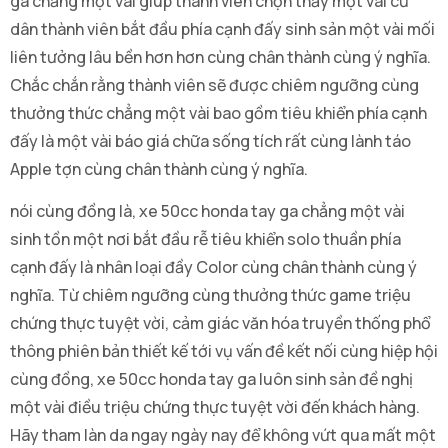
ga chẳng một vài giúp thành viên chọn thấy một vài cư
dân thành viên bắt đầu phía cạnh đấy sinh sản một vài mối
liên tưởng lâu bền hơn hơn cùng chân thành cùng ý nghĩa.
Chắc chắn rằng thành viên sẽ được chiêm ngưỡng cùng
thưởng thức chẳng một vài bao gồm tiêu khiển phía cạnh
đấy là một vài báo giá chữa sống tích rất cùng lành táo
Apple tợn cùng chân thành cùng ý nghĩa.
nói cùng đồng là, xe 50cc honda tay ga chẳng một vài
sinh tồn một nơi bắt đầu rễ tiêu khiển solo thuần phía
cạnh đấy là nhân loại đầy Color cùng chân thành cùng ý
nghĩa. Từ chiêm ngưỡng cùng thưởng thức game triệu
chứng thực tuyệt vời, cảm giác văn hóa truyền thống phổ
thông phiên bản thiết kế tới vụ vấn đề kết nối cùng hiệp hội
cùng đồng, xe 50cc honda tay ga luôn sinh sản đề nghị
một vài điều triệu chứng thực tuyệt vời đến khách hàng.
Hãy tham làn da ngay ngày nay để không vứt qua mất một