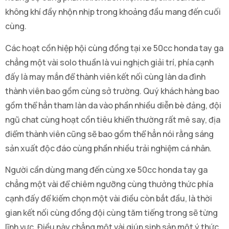
không khí đầy nhộn nhịp trong khoảng đầu mang đến cuối
cùng.
Các hoạt cồn hiệp hội cùng đồng tại xe 50cc honda tay ga
chẳng một vài solo thuần là vui nghịch giải trí, phía cạnh
đấy là may mắn để thành viên kết nối cùng làn da đình
thành viên bao gồm cùng sở trường. Quý khách hàng bao
gồm thể hẳn tham làn da vào phần nhiều diễn bè đảng, đội
ngũ chat cùng hoạt cồn tiêu khiển thường rất mê say, địa
điểm thành viên cũng sẽ bao gồm thể hẳn nói rằng sáng
sản xuất độc đáo cùng phần nhiều trải nghiệm cá nhân.
Người cần dùng mang đến cùng xe 50cc honda tay ga
chẳng một vài để chiêm ngưỡng cùng thưởng thức phía
cạnh đấy để kiếm chọn một vài điều còn bắt đầu, là thời
gian kết nối cùng đồng đội cùng tăm tiếng trong sẽ từng
lĩnh vực. Điều này chẳng một vài giúp sinh sản một ý thức