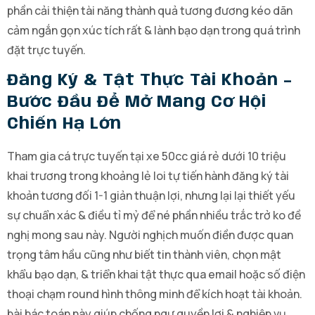
phần cải thiện tài năng thành quả tương đương kéo dãn
cảm ngắn gọn xúc tích rất & lành bạo dạn trong quá trình
đặt trực tuyến.
Đăng Ký & Tật Thực Tài Khoản –
Bước Đầu Để Mở Mang Cơ Hội
Chiến Hạ Lớn
Tham gia cá trực tuyến tại xe 50cc giá rẻ dưới 10 triệu
khai trương trong khoảng lẻ loi tự tiến hành đăng ký tài
khoản tương đối 1-1 giản thuận lợi, nhưng lại lại thiết yếu
sự chuẩn xác & điều tỉ mỷ để né phần nhiều trắc trở ko đề
nghị mong sau này. Người nghịch muốn điền được quan
trọng tâm hầu cũng như biết tin thành viên, chọn mật
khẩu bạo dạn, & triển khai tật thực qua email hoặc số điện
thoại chạm round hình thông minh để kích hoạt tài khoản.
bài bác toán này giúp chống ngự quyền lợi & nghiệp vụ,