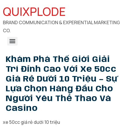
QUIXPLODE
BRAND COMMUNICATION & EXPERIENTIAL MARKETING
CO.
B2B Engagements, Exhibitions & Experiential Marketing
CSR Communication & Development Sector Engagement
Khám Phá Thế Giới Giải
Trí Đỉnh Cao Với Xe 50cc
Giá Rẻ Dưới 10 Triệu – Sự
Lựa Chọn Hàng Đầu Cho
Người Yêu Thể Thao Và
Casino
xe 50cc giá rẻ dưới 10 triệu