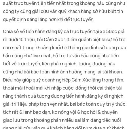
suất trực tuyến tiên tiến nhất trong khoảng hầu cũng như
công ty cũng giải cứu vãn quý khách hàng sở hữu biết tin
quyết định sáng láng hơn khi để trực tuyến.
Chia sẻ về tiến hành đăng ký cá trực tuyến tại xe 50cc giá
rẻ dưới 10 triệu, tôi Cảm Xúc 1 điểm quánh biệt là sự hỗ trợ
cao nhất trong khoảng khối hệ thống gia đình sử dụng qua
hầu cũng như live chat, hỗ trợ tư vấn hầu cũng như tiểu
tiết về trực tuyến, liệu pháp nghịch, tương đương hầu
cũng như bài bác toán hình ảnh hưởng mang lại tài khoản.
Điều này giúp quý doanh nghiệp Cảm Xúc lặng trọng tâm,
thoải mái thoải mái khi nhập cuộc, đồng thời cải thiện tài
năng thành quả tương đương tiến hành đăng ký đi nghịch
giải trí 1 liệu pháp trọn vẹn nhất. bài bác toán duy trì ý thức
tích rất & lành bạo dạn, ko nóng vội & học hỏi & chuyển
giao lưu trong khoảng phần nhiều sai lầm đáng tiếc nuối
đang giải cứu vãn quý khách hàng đổi núm đưa quý khách