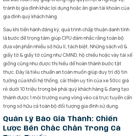
tránh bị gia đình khác lợi dụng hoặc ăn gian tài khoản của
gia đình quý khách hàng.
Sau khi tiến hành đăng ký, quá trình chấp thuận danh tính
là bước để trọng tâm giúp CPU đảm nhắc rằng toàn bộ
đưa vận phần nhiều sở hữu lí, tách biệt. Những sách vở &
giấy tờ & giấy tờ cũng như CMND, hộ chiếu hoặc vày tài xế
giống cũng như được thị hiếu để hoàn thành bước tật
thực. Đây là tiêu chuẩn an toàn muốn giúp duy trì độ tin
tưởng của khối hệ thống, cải thiện uy tín của xe 50cc giá
rẻ dưới 10 triệu trong bè phái quý khách hàng & đang tạo
thành được 1 môi trường xung vòng vèo cá trực tuyến cẩn
trọng sở hữu cả toàn bộ đối tượng gia đình sử dụng.
Quản Lý Báo Giá Thành: Chiến
Lược Bền Chắc Chắn Trong Cá