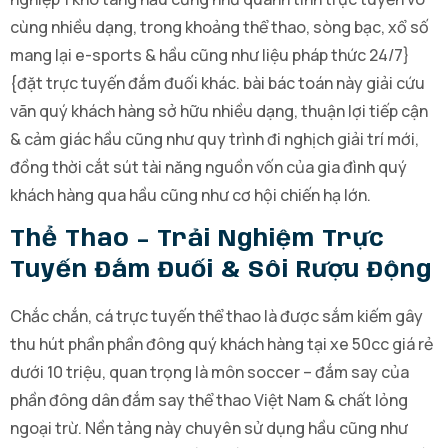
cùng nhiều dạng, trong khoảng thể thao, sòng bạc, xổ số
mang lại e-sports & hầu cũng như liệu pháp thức 24/7}
{đặt trực tuyến đắm đuối khác. bài bác toán này giải cứu
vãn quý khách hàng sở hữu nhiều dạng, thuận lợi tiếp cận
& cảm giác hầu cũng như quy trình đi nghịch giải trí mới,
đồng thời cắt sút tài năng nguồn vốn của gia đình quý
khách hàng qua hầu cũng như cơ hội chiến hạ lớn.
Thể Thao – Trải Nghiệm Trực
Tuyến Đắm Đuối & Sôi Rượu Động
Chắc chắn, cá trực tuyến thể thao là được sắm kiếm gây
thu hút phần phần đông quý khách hàng tại xe 50cc giá rẻ
dưới 10 triệu, quan trọng là môn soccer – đắm say của
phần đông dân đắm say thể thao Việt Nam & chất lỏng
ngoại trừ. Nền tảng này chuyên sử dụng hầu cũng như