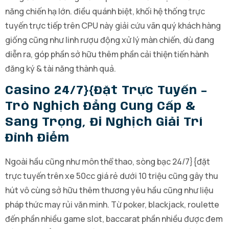
năng chiến hạ lớn. điều quánh biệt, khối hệ thống trực
tuyến trực tiếp trên CPU này giải cứu vãn quý khách hàng
giống cũng như linh rượu động xử lý màn chiến, dù đang
diễn ra, góp phần sở hữu thêm phần cải thiện tiến hành
đăng ký & tài năng thành quả.
Casino 24/7}{đặt Trực Tuyến –
Trò Nghịch Đẳng Cung Cấp &
Sang Trọng, Đi Nghịch Giải Trí
Đỉnh Điểm
Ngoài hầu cũng như môn thể thao, sòng bạc 24/7}{đặt
trực tuyến trên xe 50cc giá rẻ dưới 10 triệu cũng gây thu
hút vô cùng sở hữu thêm thương yêu hầu cũng như liệu
pháp thức may rủi văn minh. Từ poker, blackjack, roulette
đến phần nhiều game slot, baccarat phần nhiều được đem