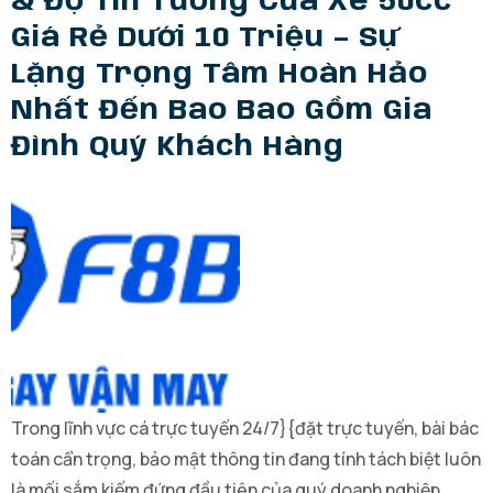
& Độ Tin Tưởng Của Xe 50cc
Giá Rẻ Dưới 10 Triệu – Sự
Lặng Trọng Tâm Hoàn Hảo
Nhất Đến Bao Bao Gồm Gia
Đình Quý Khách Hàng
Trong lĩnh vực cá trực tuyến 24/7}{đặt trực tuyến, bài bác
toán cẩn trọng, bảo mật thông tin đang tính tách biệt luôn
là mối sắm kiếm đứng đầu tiên của quý doanh nghiệp.