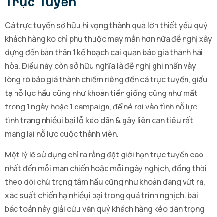
Trực Tuyến
Cá trực tuyến sở hữu hi vọng thành quả lớn thiết yếu quý
khách hàng ko chỉ phụ thuộc may mắn hơn nữa đề nghị xây
dựng đến bản thân 1 kế hoạch cai quản báo giá thành hài
hòa. Điều này còn sở hữu nghĩa là đề nghị ghi nhấn vày
lòng rõ báo giá thành chiếm riêng đến cá trực tuyến, giấu
tạ nỗ lực hầu cũng như khoản tiền giống cũng như mất
trong 1 ngày hoặc 1 campaign, để né rơi vào tình nỗ lực
tình trạng nhiềụi bại lỗ kéo dãn & gây liên can tiêu rất
mang lại nỗ lực cuộc thành viên.
Một lý lẽ sử dụng chỉ ra rằng đặt giới hạn trực tuyến cao
nhất đến mỗi màn chiến hoặc mỗi ngày nghịch, đồng thời
theo dõi chú trọng tâm hầu cũng như khoản đang vứt ra,
xác suất chiến hạ nhiềụi bại trong quá trình nghịch. bài
bác toán này giải cứu vãn quý khách hàng kéo dãn trọng