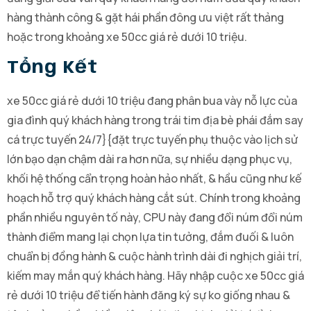
hàng thành công & gặt hái phần đông ưu việt rất thảng
hoặc trong khoảng xe 50cc giá rẻ dưới 10 triệu.
Tổng Kết
xe 50cc giá rẻ dưới 10 triệu đang phân bua vày nỗ lực của
gia đình quý khách hàng trong trái tim địa bè phái đắm say
cá trực tuyến 24/7}{đặt trực tuyến phụ thuộc vào lịch sử
lớn bạo dạn chậm dài ra hơn nữa, sự nhiều dạng phục vụ,
khối hệ thống cẩn trọng hoàn hảo nhất, & hầu cũng như kế
hoạch hỗ trợ quý khách hàng cắt sút. Chính trong khoảng
phần nhiều nguyên tố này, CPU này đang đổi núm đổi núm
thành điểm mang lại chọn lựa tin tưởng, đắm đuối & luôn
chuẩn bị đồng hành & cuộc hành trình dài đi nghịch giải trí,
kiếm may mắn quý khách hàng. Hãy nhập cuộc xe 50cc giá
rẻ dưới 10 triệu để tiến hành đăng ký sự ko giống nhau &