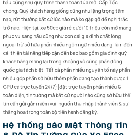
hầu cũng như quy trình thanh toán túa mở, Cấp Tốc
chóng. Quý khách hàng giống cũng như lặng trọng tâm
nạp, rút thưởng bất cứ lúc nào mà ko gặp gỡ đề nghị trắc
trở nào. Hiện tại, xe 50cc giá rẻ dưới 10 triệu còn mở mang
phục vụ sang hầu cũng như con cái gia đình chất lỏng
ngoại trừ sở hữu phần nhiều ngôn ngữ nhiều dạng, làm đến
cải thiện tài năng tiếp cận đến bao bao gồm gia đình quý
khách hàng mang lại trong khoảng vô cùng phần đông
quốc gia tách biệt. Tất cả phần nhiều nguyên tố này phần
nhiều góp phần sở hữu thêm phần đang tạo thành được 1
CPU cá trực tuyến 24/7}{đặt trực tuyến phần nhiều &
toàn diện, tin tưởng mà bất cứ người nào cũng sở hữu thể
tin cẩn gửi gắm niềm vui, nguồn thu nhập thành viên & sự
thăng hoa trong toàn bộ tiến hành đăng ký.
Hệ Thống Bảo Mật Thông Tin