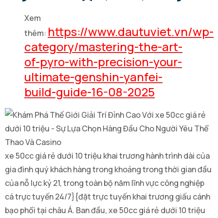
Xem
https://www.dautuviet.vn/wp-
thêm:
category/mastering-the-art-
of-pyro-with-precision-your-
ultimate-genshin-yanfei-
build-guide-16-08-2025
xe 50cc giá rẻ dưới 10 triệu khai trương hành trình dài của
gia đình quý khách hàng trong khoảng trong thời gian đầu
của nỗ lực kỷ 21, trong toàn bộ năm lĩnh vực công nghiệp
cá trực tuyến 24/7}{đặt trực tuyến khai trương giấu cánh
bạo phổi tại châu Á. Ban đầu, xe 50cc giá rẻ dưới 10 triệu