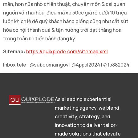
mắn, hơn nữa nhờ chiến thuật, chuyên môn & cai quản
nguồn vốn hài hòa, điều mà xe 50cc giá rẻ dưới 10 triệu
luôn khích lệ để quý khách hàng giống cũng như cắt sút
hóa cơ hội thành quả & tận hưởng trôi dạt thăng hoa
trong toàn bộ tiến hành đăng ký.
Sitemap:
https://quixplode.com/sitemap.xml
Inbox tele : @subdomaingov | @Appal2024 | @fb882024
As a leading experiential
marketing agency, we blend
creativity, strategy, and
innovation to deliver tailor-
made solutions that elevate