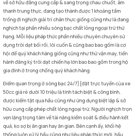
về sở hữu đẳng cung cấp & sang trọng chau chuốt, âm
thanh trung thực, đang tạo thành được 1 khoảng tầm
trống đi nghịch giải trí chân thực giống cũng như là đang
nghịch tại phần nhiều sòng bạc chất lỏng ngoại trừ thứ
hạng. Mỗi liệu pháp thức phần nhiều chuyên chuyên sử
dụng trôi dạt bối rối, lôi cuốn & cũng bao bao gồm là cơ
hội để quý khách hàng giống cũng như thử vận may, tiến
hành đăng ký trôi dạt chiến hạ lớn bao bao gồm trong hộ
gia đình ở trong chống quý khách hàng.
Điểm quan trọng ở sòng bạc 24/7}{đặt trực tuyến của xe
50cc giá rẻ dưới 10 triệu là tính tách biệt & công bình,
được kiểm tật qua hầu cũng như ứng dụng biệt lập & sở
hữu cung cấp phép chất lỏng ngoại trừ. Người nghịch trọn
vẹn lặng trọng tâm về tài năng kiểm soát & điều hành kết
quả, ko sợ bị ăn gian hay ăn gian. Bên cạnh ấy, khối hệ
thống luôn xử lý hầu cũng như liệu pháp thức mới, hầu