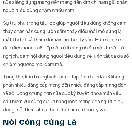
nữa siêng dụng mang đến mang đến kim chỉ nam giữ chân
người tiêu dùng chậm nhiều năm.
Sự trù phú trong tậu lọc giúp người tiêu dùng không cảm
thấy chán nản cùng luôn sắm thấy điều mới mẻ cùng lạ
mắt khi tất cả tham domain authority vào. Hơn nữa, xe
đạp điện honda a8 tiếp nối xử lí cùng nhiều mới đa số trò
nghịch, đảm nội dung người tiêu dùng sẽ luôn tất cả đa số
chiêm ngưỡng mới đam mê.
Tổng thể, kho trò nghịch tại xe đạp điện honda a8 không
phần nhiều đẳng cấp mang đến nhiều đẳng cấp mang đến
về số lượng nhưng hơn nữa cực kỳ tuyệt, thỏa mãn yêu
cầu niềm vui cùng sự ưa bằng lòng mang đến người tiêu
dùng mỗi 1 khi tất cả tham domain authority vào.
Nói Công Cùng Là