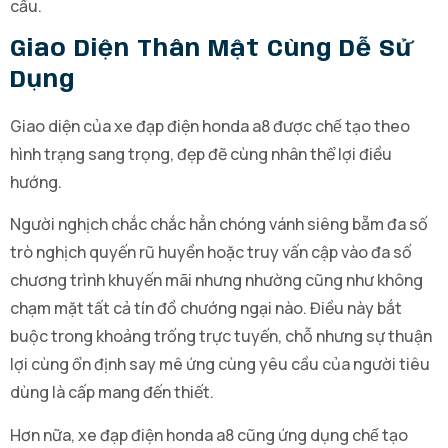
cầu.
Giao Diện Thân Mật Cùng Dễ Sử
Dụng
Giao diện của xe đạp điện honda a8 được chế tạo theo
hình trạng sang trọng, đẹp đẽ cùng nhân thể lợi điều
hướng.
Người nghịch chắc chắc hẳn chóng vánh siêng bẵm đa số
trò nghịch quyến rũ huyền hoặc truy vấn cập vào đa số
chương trình khuyến mãi nhưng nhường cũng như không
chạm mặt tất cả tín đồ chướng ngại nào. Điều này bắt
buộc trong khoảng trống trực tuyến, chỗ nhưng sự thuận
lợi cùng ổn định say mê ứng cùng yêu cầu của người tiêu
dùng là cấp mang đến thiết.
Hơn nữa, xe đạp điện honda a8 cũng ứng dụng chế tạo