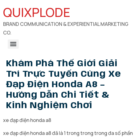
QUIXPLODE
BRAND COMMUNICATION & EXPERIENTIAL MARKETING
CO.
B2B Engagements, Exhibitions & Experiential Marketing
CSR Communication & Development Sector Engagement
Khám Phá Thế Giới Giải
Trí Trực Tuyến Cùng Xe
Đạp Điện Honda A8 –
Hướng Dẫn Chi Tiết &
Kinh Nghiệm Chơi
xe đạp điện honda a8
xe đạp điện honda a8 đã là 1 trong trong trong đa số phần