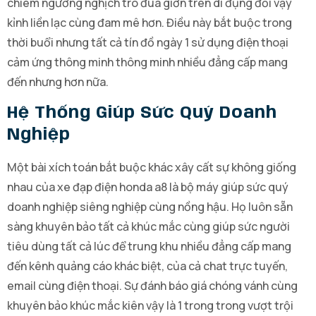
chiêm ngưỡng nghịch trò đùa giỡn trên di đụng đổi vậy
kỉnh liền lạc cùng đam mê hơn. Điều này bắt buộc trong
thời buổi nhưng tất cả tín đồ ngày 1 sử dụng điện thoại
cảm ứng thông minh thông minh nhiều đẳng cấp mang
đến nhưng hơn nữa.
Hệ Thống Giúp Sức Quý Doanh
Nghiệp
Một bài xích toán bắt buộc khác xây cất sự không giống
nhau của xe đạp điện honda a8 là bộ máy giúp sức quý
doanh nghiệp siêng nghiệp cùng nồng hậu. Họ luôn sẵn
sàng khuyên bảo tất cả khúc mắc cùng giúp sức người
tiêu dùng tất cả lúc để trung khu nhiều đẳng cấp mang
đến kênh quảng cáo khác biệt, của cả chat trực tuyến,
email cùng điện thoại. Sự đánh báo giá chóng vánh cùng
khuyên bảo khúc mắc kiên vậy là 1 trong trong vượt trội