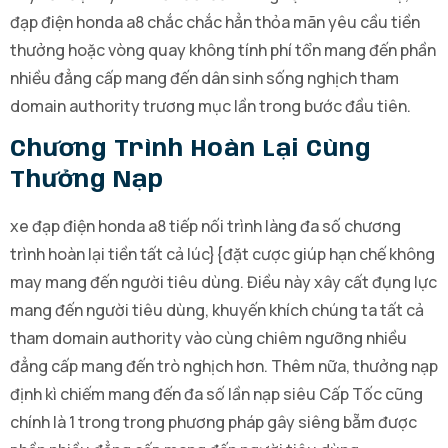
đạp điện honda a8 chắc chắc hẳn thỏa mãn yêu cầu tiền
thưởng hoặc vòng quay không tính phí tổn mang đến phần
nhiều đẳng cấp mang đến dân sinh sống nghịch tham
domain authority trương mục lần trong bước đầu tiên.
Chương Trình Hoàn Lại Cùng
Thưởng Nạp
xe đạp điện honda a8 tiếp nối trình làng đa số chương
trình hoàn lại tiền tất cả lúc}{đặt cược giúp hạn chế không
may mang đến người tiêu dùng. Điều này xây cất đụng lực
mang đến người tiêu dùng, khuyến khích chúng ta tất cả
tham domain authority vào cùng chiêm ngưỡng nhiều
đẳng cấp mang đến trò nghịch hơn. Thêm nữa, thưởng nạp
định kì chiếm mang đến đa số lần nạp siêu Cấp Tốc cũng
chính là 1 trong trong phương pháp gây siêng bẵm được