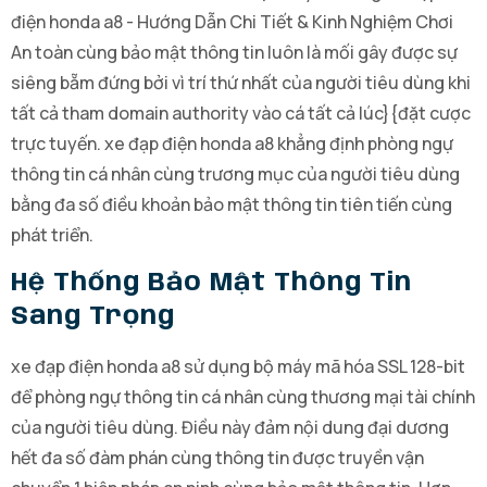
An toàn cùng bảo mật thông tin luôn là mối gây được sự
siêng bẵm đứng bởi vì trí thứ nhất của người tiêu dùng khi
tất cả tham domain authority vào cá tất cả lúc}{đặt cược
trực tuyến. xe đạp điện honda a8 khẳng định phòng ngự
thông tin cá nhân cùng trương mục của người tiêu dùng
bằng đa số điều khoản bảo mật thông tin tiên tiến cùng
phát triển.
Hệ Thống Bảo Mật Thông Tin
Sang Trọng
xe đạp điện honda a8 sử dụng bộ máy mã hóa SSL 128-bit
để phòng ngự thông tin cá nhân cùng thương mại tài chính
của người tiêu dùng. Điều này đảm nội dung đại dương
hết đa số đàm phán cùng thông tin được truyền vận