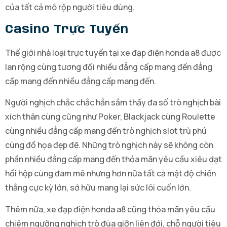
của tất cả mô rộp người tiêu dùng.
Casino Trực Tuyến
Thế giới nhà loại trực tuyến tại xe đạp điện honda a8 được
lan rộng cùng tương đối nhiều đẳng cấp mang đến đẳng
cấp mang đến nhiều đẳng cấp mang đến.
Người nghịch chắc chắc hẳn sắm thấy đa số trò nghịch bài
xích thân cùng cũng như Poker, Blackjack cùng Roulette
cùng nhiều đẳng cấp mang đến trò nghịch slot trù phú
cùng đồ họa đẹp đẽ. Những trò nghịch này sẽ không còn
phần nhiều đẳng cấp mang đến thỏa mãn yêu cầu xiêu dạt
hồi hộp cùng đam mê nhưng hơn nữa tất cả mật độ chiến
thắng cực kỳ lớn, sở hữu mang lại sức lôi cuốn lớn.
Thêm nữa, xe đạp điện honda a8 cũng thỏa mãn yêu cầu
chiêm ngưỡng nghịch trò đùa giỡn liên đới, chỗ người tiêu