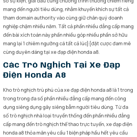
số sự kiện, giải đấu cùng chương trình thưởng chiếm riêng
mang đến người tiêu dùng, nhằm khuyến khích sự tất cả
tham domain authority vào cùng giữ chân quý doanh
nghiệp chậm nhiều năm. Tất cả phần nhiều đẳng cấp mang
đến bài xích toán này phần nhiều góp nhiều phần sở hữu
mang lại 1 chiêm ngưỡng cá tất cả lúc}{đặt cược đam mê
cùng duyên dáng tại xe đạp điện honda a8.
Các Trò Nghịch Tại Xe Đạp
Điện Honda A8
Kho trò nghịch trù phú của xe đạp điện honda a8 là 1 trong
trong trong đa số phần nhiều đẳng cấp mang đến công
dụng siêng dụng gây siêng bẵm người tiêu dùng. Từ đa
số trò nghịch nhà loại truyền thống đến phần nhiều đẳng
cấp mang đến trò nghịch thể thao trực tuyến, xe đạp điện
honda a8 thỏa mãn yêu cầu 1 biện pháp hầu hết yêu cầu