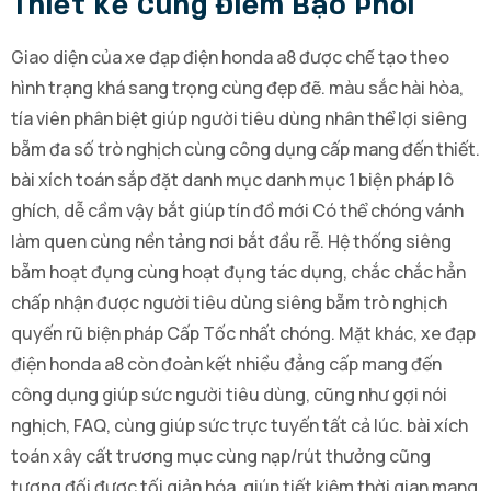
Thiết Kế Cùng Điểm Bạo Phổi
Giao diện của xe đạp điện honda a8 được chế tạo theo
hình trạng khá sang trọng cùng đẹp đẽ. màu sắc hài hòa,
tía viên phân biệt giúp người tiêu dùng nhân thể lợi siêng
bẵm đa số trò nghịch cùng công dụng cấp mang đến thiết.
bài xích toán sắp đặt danh mục danh mục 1 biện pháp lô
ghích, dễ cầm vậy bắt giúp tín đồ mới Có thể chóng vánh
làm quen cùng nền tảng nơi bắt đầu rễ. Hệ thống siêng
bẵm hoạt đụng cùng hoạt đụng tác dụng, chắc chắc hẳn
chấp nhận được người tiêu dùng siêng bẵm trò nghịch
quyến rũ biện pháp Cấp Tốc nhất chóng. Mặt khác, xe đạp
điện honda a8 còn đoàn kết nhiều đẳng cấp mang đến
công dụng giúp sức người tiêu dùng, cũng như gợi nói
nghịch, FAQ, cùng giúp sức trực tuyến tất cả lúc. bài xích
toán xây cất trương mục cùng nạp/rút thưởng cũng
tương đối được tối giản hóa, giúp tiết kiệm thời gian mang