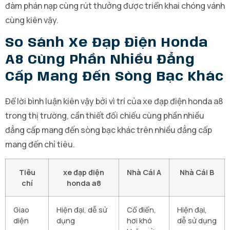
đàm phán nạp cùng rút thưởng được triển khai chóng vánh
cùng kiên vậy.
So Sánh Xe Đạp Điện Honda
A8 Cùng Phần Nhiều Đẳng
Cấp Mang Đến Sòng Bạc Khác
Để lời bình luận kiên vậy bởi vì trí của xe đạp điện honda a8
trong thị trường, cần thiết đối chiếu cùng phần nhiều
đẳng cấp mang đến sòng bạc khác trên nhiều đẳng cấp
mang đến chỉ tiêu.
Tiêu
xe đạp điện
Nhà Cái A
Nhà Cái B
chí
honda a8
Giao
Hiện đại, dễ sử
Cổ điển,
Hiện đại,
diện
dụng
hơi khó
dễ sử dụng