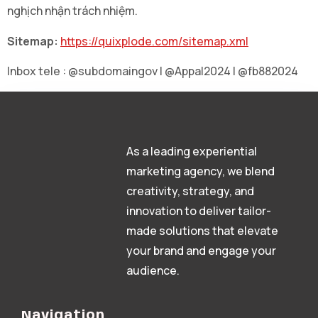
nghịch nhận trách nhiệm.
Sitemap:
https://quixplode.com/sitemap.xml
Inbox tele : @subdomaingov | @Appal2024 | @fb882024
As a leading experiential
marketing agency, we blend
creativity, strategy, and
innovation to deliver tailor-
made solutions that elevate
your brand and engage your
audience.
Navigation