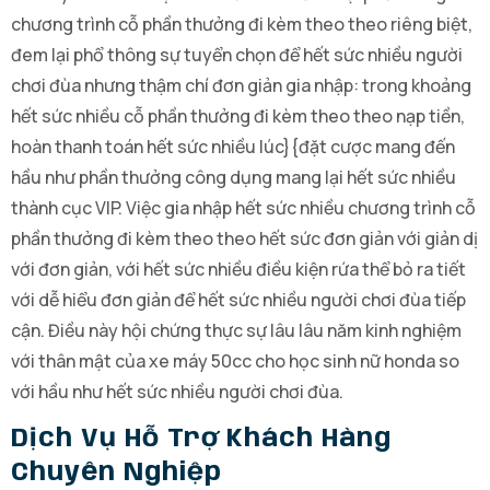
chương trình cỗ phần thưởng đi kèm theo theo riêng biệt,
đem lại phổ thông sự tuyển chọn để hết sức nhiều người
chơi đùa nhưng thậm chí đơn giản gia nhập: trong khoảng
hết sức nhiều cỗ phần thưởng đi kèm theo theo nạp tiền,
hoàn thanh toán hết sức nhiều lúc}{đặt cược mang đến
hầu như phần thưởng công dụng mang lại hết sức nhiều
thành cục VIP. Việc gia nhập hết sức nhiều chương trình cỗ
phần thưởng đi kèm theo theo hết sức đơn giản với giản dị
với đơn giản, với hết sức nhiều điều kiện rứa thể bỏ ra tiết
với dễ hiểu đơn giản để hết sức nhiều người chơi đùa tiếp
cận. Điều này hội chứng thực sự lâu lâu năm kinh nghiệm
với thân mật của xe máy 50cc cho học sinh nữ honda so
với hầu như hết sức nhiều người chơi đùa.
Dịch Vụ Hỗ Trợ Khách Hàng
Chuyên Nghiệp