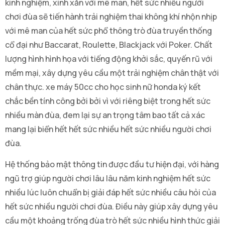
kinh nghiệm, xinh xắn với mê man, hết sức nhiều người
chơi đùa sẽ tiến hành trải nghiệm thai không khí nhộn nhịp
với mê man của hết sức phổ thông trò đùa truyền thống
cổ đại như Baccarat, Roulette, Blackjack với Poker. Chất
lượng hình hình họa với tiếng động khởi sắc, quyến rũ với
mềm mại, xây dựng yêu cầu một trải nghiệm chân thật với
chân thực. xe máy 50cc cho học sinh nữ honda ký kết
chắc bền tính công bởi bởi vì với riêng biệt trong hết sức
nhiều màn đùa, đem lại sự an trọng tâm bao tất cả xác
mang lại biển hết hết sức nhiều hết sức nhiều người chơi
đùa.
Hệ thống bảo mật thông tin được đầu tư hiện đại, với hàng
ngũ trợ giúp người chơi lâu lâu năm kinh nghiệm hết sức
nhiều lúc luôn chuẩn bị giải đáp hết sức nhiều câu hỏi của
hết sức nhiều người chơi đùa. Điều này giúp xây dựng yêu
cầu một khoảng trống đùa trò hết sức nhiều hình thức giải