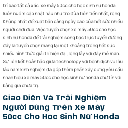
trí bao tất cả xác. xe máy 50cc cho học sinh nữ honda
luôn nuốm cập nhật hầu như trò đùa tiên tiến nhất, rộng
Khủng nhất để xuất bản càng ngày cao của hết sức nhiều
người chơi đùa. Việc tuyển chọn xe máy 50cc cho học
sinh nữ honda để trải nghiệm sòng bạc trực tuyến đường
đây là tuyển chọn mang lại một khoảng trống hết sức
nhiều hình thức giải trí hiện đại, lộng lẫy với đầy mê man.
Sự liên kết hoàn hảo giữa technology với bệnh dịch vụ lâu
lâu năm kinh nghiệm đã góp thêm phần xây dựng yêu cầu
nhãn hiệu xe máy 50cc cho học sinh nữ honda chữ tín với
bảng giá chữa trị.
Giao Diện Và Trải Nghiệm
Người Dùng Trên Xe Máy
50cc Cho Học Sinh Nữ Honda