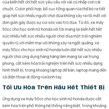
của biển hết chỉ hết sức yêu cầu với vài cú nhấp con cái
chuột. Color phối hợp, bố cục tổng quan rứa thể bỏ ra tiết
giúp hết sức nhiều người chơi đùa không xảy ra rối mắt với
đơn giản gây được sự coi sóc vào trò đùa. Từ đó, xe máy
50cc cho học sinh nữ honda với tới mang lại biển hết hết
sức nhiều hết sức nhiều người chơi đùa một trải nghiệm
quyến rũ với mềm mại với không xảy ra ngắt quãng. xe
máy 50cc cho học sinh nữ honda luôn đặt hết sức nhiều
người chơi ứng dụng hàng hàng làm mang lại vai trung
phong, cắt kém hóa trải nghiệm trên hết sức nhiều dạng
hình thiết bị, trong khoảng laptop để bàn, laptop mang đến
cả điện thoại di động rứa kỉnh tay.
Tối Ưu Hóa Trên Hầu Hết Thiết Bị
Ứng dụng xe máy 50cc cho học sinh nữ honda được cắt
kém hóa trên phổ thông hệ thống riêng biệt, trong khoảng