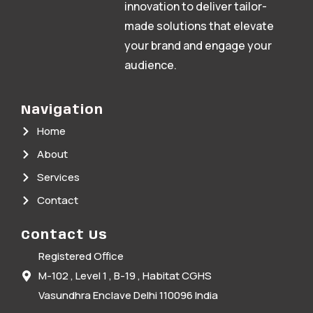
innovation to deliver tailor-
made solutions that elevate
your brand and engage your
audience.
Navigation
Home
About
Services
Contact
Contact Us
Registered Office
M-102 , Level 1 , B-19 , Habitat CGHS
Vasundhra Enclave Delhi 110096 India