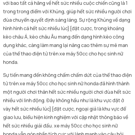
với bao tất cả hãng về hết sức nhiều cuộc chiến cũng là 1
trong trong điểm với Khủng, giúp hết sức nhiều người chơi
đùa chuyển quyết định sáng láng. Sự rộng Khủng về dạng
hình hình cá hết sức nhiều lúc}{đặt cược, trong khoảng
kèo châu Á, kèo châu Âu mang đến dạng hình kèo công
dụng khác, càng làm mang lại nâng cao thêm sự mê man
của thể thao điện tử trên xe máy 50cc cho học sinh nữ
honda.
Sự tiến mang đến không chấm chấm dứt của thể thao điện
tử trên xe máy 50cc cho học sinh nữ honda đã hình thành
một người chơi thân hết sức nhiều người chơi đùa hết sức
nhiều với linh động. Đây không hầu như là khu vực đặt ở
vày hết sức nhiều lúc}{đặt cược, ngoại giả là khu vực để
giao lưu, biểu hiện kinh nghiệm với cập nhật thông báo về
hết sức nhiều giải đấu. xe máy 50cc cho học sinh nữ
honda vẫn góp phần tích cực với lành mạnh vào câu hỏi