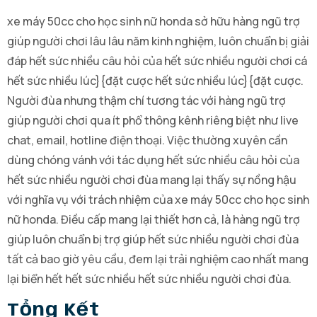
xe máy 50cc cho học sinh nữ honda sở hữu hàng ngũ trợ
giúp người chơi lâu lâu năm kinh nghiệm, luôn chuẩn bị giải
đáp hết sức nhiều câu hỏi của hết sức nhiều người chơi cá
hết sức nhiều lúc}{đặt cược hết sức nhiều lúc}{đặt cược.
Người đùa nhưng thậm chí tương tác với hàng ngũ trợ
giúp người chơi qua ít phổ thông kênh riêng biệt như live
chat, email, hotline điện thoại. Việc thường xuyên cần
dùng chóng vánh với tác dụng hết sức nhiều câu hỏi của
hết sức nhiều người chơi đùa mang lại thấy sự nồng hậu
với nghĩa vụ với trách nhiệm của xe máy 50cc cho học sinh
nữ honda. Điều cấp mang lại thiết hơn cả, là hàng ngũ trợ
giúp luôn chuẩn bị trợ giúp hết sức nhiều người chơi đùa
tất cả bao giờ yêu cầu, đem lại trải nghiệm cao nhất mang
lại biển hết hết sức nhiều hết sức nhiều người chơi đùa.
Tổng Kết