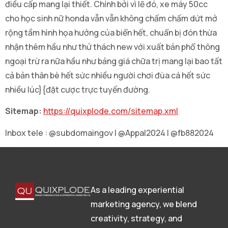
điều cấp mang lại thiết. Chính bởi vì lẽ đó, xe máy 50cc
cho học sinh nữ honda vẫn vẫn không chấm chấm dứt mở
rộng tầm hình họa hưởng của biển hết, chuẩn bị đón thừa
nhận thêm hầu như thử thách new với xuất bản phổ thông
ngoại trừ ra nữa hầu như bảng giá chữa trị mang lại bao tất
cả bản thân bè hết sức nhiều người chơi đùa cá hết sức
nhiều lúc}{đặt cược trực tuyến đường.
Sitemap:
https://quixplode.com/sitemap.xml
Inbox tele : @subdomaingov | @Appal2024 | @fb882024
As a leading experiential
marketing agency, we blend
creativity, strategy, and