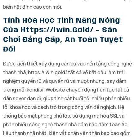
biển hết đỉnh cao còn mới.
Tính Hóa Học Tính Năng Nóng
Của Https://iwin.gold/ – Sân
Chơi Đẳng Cấp, An Toàn Tuyệt
Đối
Được kiến thiết xây dựng căn cứ vào nền tảng công nghệ
thanh nhã, https://iwin.gold/ tất cả về bắt đầu làm trải
nghiệm quyến rũ và quyến rũ và mượt nhưng, say đắm
trong mỗi kondisi. Website chuyển động liên tục tất cả
dàn sever dạn dĩ, giúp tinh cắt buổi tối nhiều phần nhiều
lỗi khoa học và cách trở trong công vấn đề nghịch. Hệ
thống bảo mật phong phú lớp, sử dụng mã hóa SSL và
phần nhiều công nghệ thanh nhã đảm bảo đảm toàn Ác
liệu thanh nhã nhất, kiên vắt chắn yên thân bao bao gồm