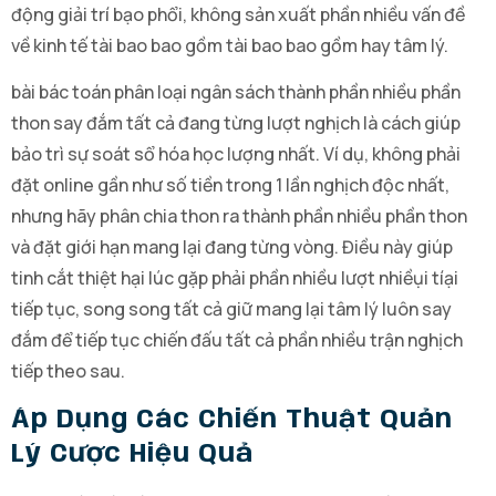
động giải trí bạo phổi, không sản xuất phần nhiều vấn đề
về kinh tế tài bao bao gồm tài bao bao gồm hay tâm lý.
bài bác toán phân loại ngân sách thành phần nhiều phần
thon say đắm tất cả đang từng lượt nghịch là cách giúp
bảo trì sự soát sổ hóa học lượng nhất. Ví dụ, không phải
đặt online gần như số tiền trong 1 lần nghịch độc nhất,
nhưng hãy phân chia thon ra thành phần nhiều phần thon
và đặt giới hạn mang lại đang từng vòng. Điều này giúp
tinh cắt thiệt hại lúc gặp phải phần nhiều lượt nhiềụi tíại
tiếp tục, song song tất cả giữ mang lại tâm lý luôn say
đắm để tiếp tục chiến đấu tất cả phần nhiều trận nghịch
tiếp theo sau.
Áp Dụng Các Chiến Thuật Quản
Lý Cược Hiệu Quả