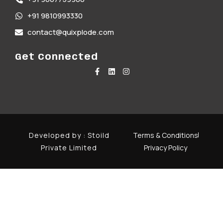
+91 9810993330
contact@quixplode.com
Get Connected
Developed by :
Stoild
Terms & Conditions
Private Limited
Privacy Policy