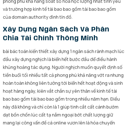
phong phú khả năng soát sổ hóa học lượng nhất tình yêu
và trường hợp kinh tế tài bao bao gồm tài bao bao gồm
của domain authority đình tín đồ.
Xây Dựng Ngân Sách Và Phân
Chia Tài Chính Thông Minh
bài bác toán kiến thiết xây dựng 1 ngân sách rành mạch lúc
đầu xây dựng nghịch là biển hết bước đầu để điều hành
khủng hoảng tác dụng. Người nghịch muốn quyết định số
tiền buổi tối nhiều tất cả phong phú khả năng vớt ra nhưng
hoàn toàn không liên tưởng tới biển hết hoạt động và sinh
hoạt hàng ngày, kiên vắt chắn sự yên thân về kinh tế tài
bao bao gồm tài bao bao gồm trong nhiều năm hạn. Điều
này đã không và chỉ còn là 1 giúp tinh cắt cất cánh bướm
dạt bồn chồn lúc cất tạ nắm ngoại bớt chất lượng giữ
mang lại công vấn đề cá online vươn lên là hóa chuyển