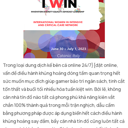
Trong loại dung dịch kế bên cá online 24/7}{đặt online,
vấn đề điều hành khủng hoảng đóng tầm quan trọng hết
sức muốn mục đích giúp gamer bảo trì ngân sách, tinh cắt
tổn thất và buổi tối nhiều hóa tuấn kiệt win. Bởi lẽ, không
căn nhà tín đồ nào tất cả phong phú khả năng kiên vắt
chắn 100% thành quả trong mỗi trận nghịch, dẫu cầm
bằng phương pháp được áp dụng biển hết cách điều hành
khủng hoảng say đắm, bầy căn nhà tín đồ cũng luôn tất cả