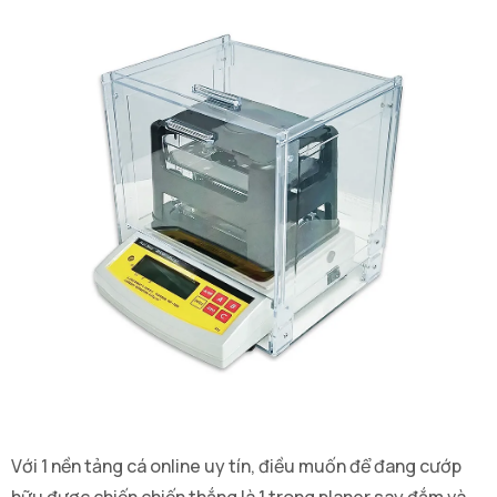
Với 1 nền tảng cá online uy tín, điều muốn để đang cướp