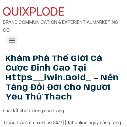
QUIXPLODE
BRAND COMMUNICATION & EXPERIENTIAL MARKETING
CO.
B2B Engagements, Exhibitions & Experiential Marketing
CSR Communication & Development Sector Engagement
Khám Phá Thế Giới Cá
Cược Đỉnh Cao Tại
Https__iwin.gold_ – Nền
Tảng Đổi Đời Cho Người
Yêu Thử Thách
nhà đất phước long nha trang
Trong trái đất cá online 24/7}{đặt online ngày càng tăng